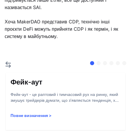
підтримується лише Ether, все ще доступний і
називається SAI.
Хоча MakerDAO представив CDP, технічно інші
проєкти DeFi можуть прийняти CDP і як термін, і як
систему в майбутньому.
Фейк-аут
Фейк-аут - це раптовий і тимчасовий рух на ринку, який
змушує трейдерів думати, що з’являється тенденція, х...
Повне визначення
>