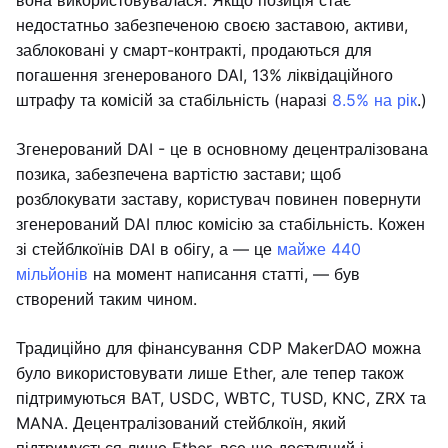
вона використовувалася. Якщо позиція стає
недостатньо забезпеченою своєю заставою, активи,
заблоковані у смарт-контракті, продаються для
погашення згенерованого DAI, 13% ліквідаційного
штрафу та комісій за стабільність (наразі
8.5% на рік
.)
Згенерований DAI - це в основному децентралізована
позика, забезпечена вартістю застави; щоб
розблокувати заставу, користувач повинен повернути
згенерований DAI плюс комісію за стабільність. Кожен
зі стейблкоїнів DAI в обігу, а — це
майже 440
мільйонів
на момент написання статті, — був
створений таким чином.
Традиційно для фінансування CDP MakerDAO можна
було використовувати лише Ether, але тепер також
підтримуються BAT, USDC, WBTC, TUSD, KNC, ZRX та
MANA. Децентралізований стейблкоїн, який