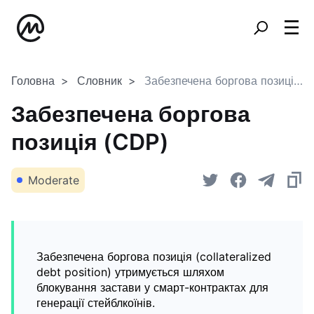
Головна
Словник
Забезпечена боргова позиція (CDP)
Забезпечена боргова
позиція (CDP)
Moderate
Забезпечена боргова позиція (collateralized
debt position) утримується шляхом
блокування застави у смарт-контрактах для
генерації стейблкоїнів.