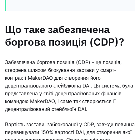
Що таке забезпечена
боргова позиція (CDP)?
Забезпечена боргова позиція (CDP) - це позиція,
створена шляхом блокування застави у смарт-
контракті MakerDAO для створення його
децентралізованого стейблкоїна DAI. Ця система була
представлена у світі децентралізованих фінансів
командою MakerDAO, і саме так створюється її
децентралізований стейблкоїн DAI.
Вартість застави, заблокованої у CDP, завжди повинна
перевищувати 150% вартості DAI, для створення якої