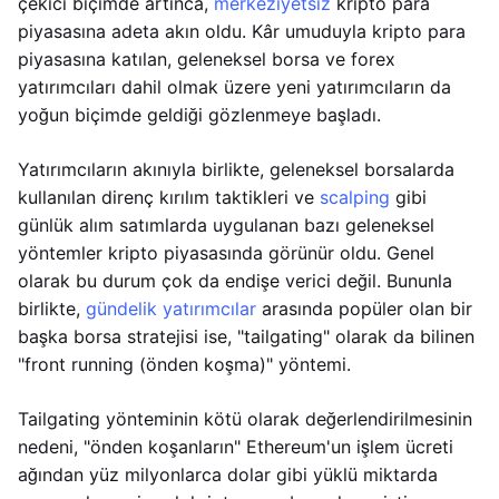
çekici biçimde artınca,
merkeziyetsiz
kripto para
piyasasına adeta akın oldu. Kâr umuduyla kripto para
piyasasına katılan, geleneksel borsa ve forex
yatırımcıları dahil olmak üzere yeni yatırımcıların da
yoğun biçimde geldiği gözlenmeye başladı.
Yatırımcıların akınıyla birlikte, geleneksel borsalarda
kullanılan direnç kırılım taktikleri ve
scalping
gibi
günlük alım satımlarda uygulanan bazı geleneksel
yöntemler kripto piyasasında görünür oldu. Genel
olarak bu durum çok da endişe verici değil. Bununla
birlikte,
gündelik yatırımcılar
arasında popüler olan bir
başka borsa stratejisi ise, "tailgating" olarak da bilinen
"front running (önden koşma)" yöntemi.
Tailgating yönteminin kötü olarak değerlendirilmesinin
nedeni, "önden koşanların" Ethereum'un işlem ücreti
ağından yüz milyonlarca dolar gibi yüklü miktarda