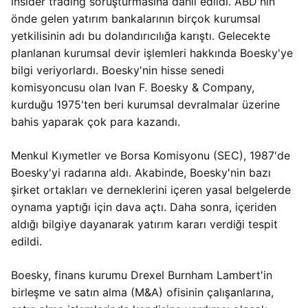
insider trading soruşturmasına dahil edildi. ABD'nin
önde gelen yatırım bankalarının birçok kurumsal
yetkilisinin adı bu dolandırıcılığa karıştı. Gelecekte
planlanan kurumsal devir işlemleri hakkında Boesky'ye
bilgi veriyorlardı. Boesky'nin hisse senedi
komisyoncusu olan Ivan F. Boesky & Company,
kurduğu 1975'ten beri kurumsal devralmalar üzerine
bahis yaparak çok para kazandı.
Menkul Kıymetler ve Borsa Komisyonu (SEC), 1987'de
Boesky'yi radarına aldı. Akabinde, Boesky'nin bazı
şirket ortakları ve derneklerini içeren yasal belgelerde
oynama yaptığı için dava açtı. Daha sonra, içeriden
aldığı bilgiye dayanarak yatırım kararı verdiği tespit
edildi.
Boesky, finans kurumu Drexel Burnham Lambert'in
birleşme ve satın alma (M&A) ofisinin çalışanlarına,