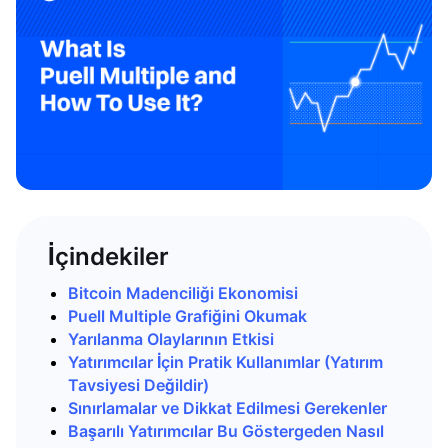
İçindekiler
Bitcoin Madenciliği Ekonomisi
Puell Multiple Grafiğini Okumak
Yarılanma Olaylarının Etkisi
Yatırımcılar İçin Pratik Kullanımlar (Yatırım
Tavsiyesi Değildir)
Sınırlamalar ve Dikkat Edilmesi Gerekenler
Başarılı Yatırımcılar Bu Göstergeden Nasıl