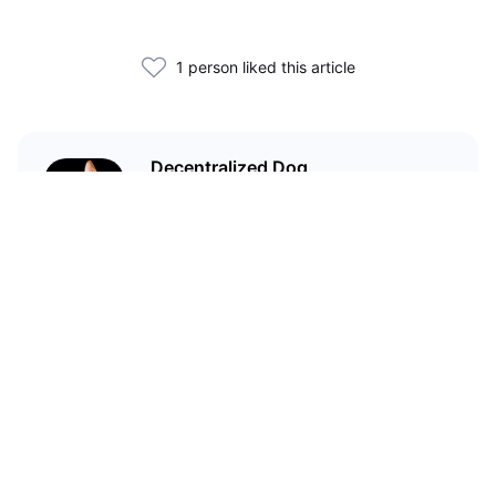
1 person liked this article
Decentralized Dog
I'm just your average dog... Only
decentralized; also... I'm not your
average dog.
Related Articles