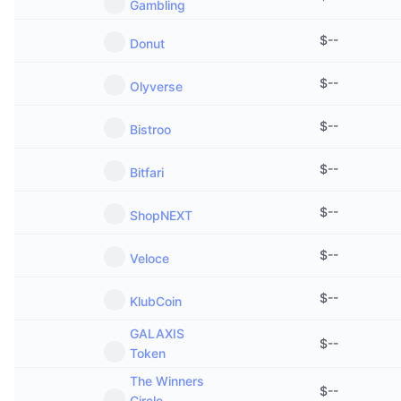
Gambling
Майбутні розпродажі
Ставки фінансування
Навчайся та заробляй
$
--
Donut
Календарі
$
--
Olyverse
$
--
Календар ICO
Bistroo
$
--
Календар Подій
Bitfari
$
--
ShopNEXT
$
--
Veloce
$
--
KlubCoin
GALAXIS
$
--
Token
The Winners
$
--
Circle