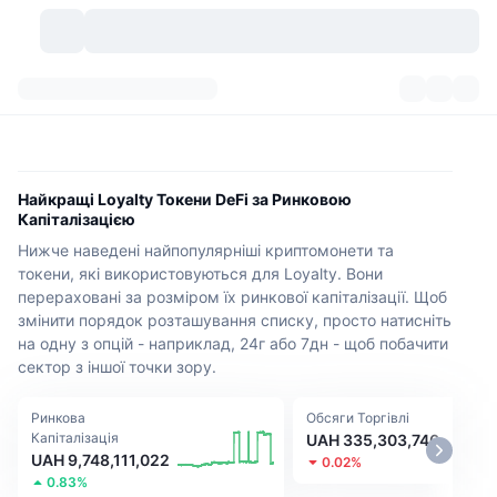
Криптовалюти
Інформаційні панелі
Криптовалюти
DexScan
Ринки
Рейтинг
Найкращі Loyalty Токени DeFi за Ринковою
Капіталізацією
Сигнали
Біржі
Категорії
New
Огляд ринку
Нижче наведені найпопулярніші криптомонети та
токени, які використовуються для Loyalty. Вони
Популярні
Спільнота
Історичні Знімки
Спотовий ринок
Централізовані біржі
перераховані за розміром їх ринкової капіталізації. Щоб
змінити порядок розташування списку, просто натисніть
Новий
Фіди
API
Розблокування токенів
на одну з опцій - наприклад, 24г або 7дн - щоб побачити
Кількість криптовалют
Спот
сектор з іншої точки зору.
Лідери зростання
Теми
Прибуток
Продукти
Скарбниці Біткоїн
Деривативи
API
Ринкова
Обсяги Торгівлі
Капіталізація
UAH 335,303,746
Meme Explorer
Прямі ефіри
Активи реального світу
Скарбниці BNB
Продукти
Крипто API
UAH 9,748,111,022
0.02%
Децентралізовані біржі
0.83%