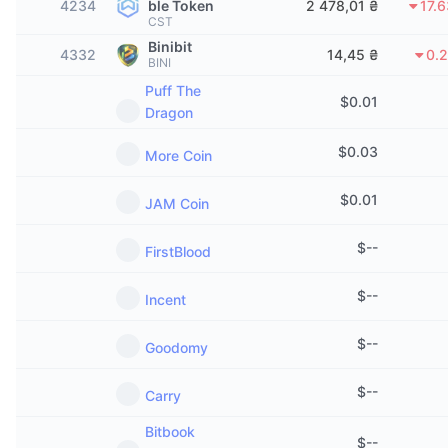
4234
ble Token
2 478,01 ₴
17.
В тренді
Криптовалютні ETF
CST
Навчайтеся
CMC Протокол контексту моделі
Binibit
4332
14,45 ₴
0.
BINI
Нове
Біткоїн ETF
x402
Новини
Puff The
$
0.01
Крипто
Dragon
Эфириум ETF
Студент
$
0.03
More Coin
Політика
Технічний аналіз
Дослідження
$
0.01
JAM Coin
Спорт
RSI
Відео
$
--
FirstBlood
Фінанси
MACD
Словник
$
--
Incent
Технології
Деривативи
Кампанії
$
--
Goodomy
NFT
Огляд
Airdrops
$
--
Carry
Загальна статистика NFT
Ліквідації
Винагороди у Діамантах
Bitbook
$
--