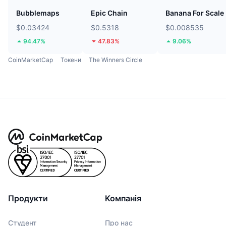
Bubblemaps
Epic Chain
Banana For Scale
$0.03424
$0.5318
$0.008535
94.47%
47.83%
9.06%
CoinMarketCap
Токени
The Winners Circle
Продукти
Компанія
Студент
Про нас