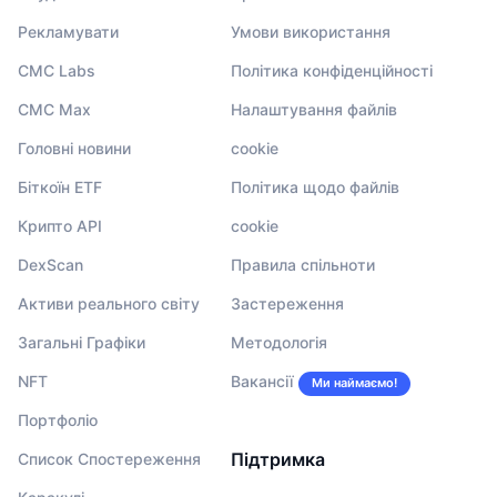
Рекламувати
Умови використання
CMC Labs
Політика конфіденційності
CMC Max
Налаштування файлів
Головні новини
cookie
Біткоїн ETF
Політика щодо файлів
Крипто API
cookie
DexScan
Правила спільноти
Активи реального світу
Застереження
Загальні Графіки
Методологія
NFT
Вакансії
Ми наймаємо!
Портфоліо
Підтримка
Список Спостереження