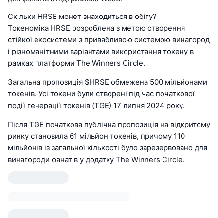
Скільки HRSE монет знаходиться в обігу?
Токеноміка HRSE розроблена з метою створення
стійкої екосистеми з привабливою системою винагород
і різноманітними варіантами використання токену в
рамках платформи The Winners Circle.
Загальна пропозиція $HRSE обмежена 500 мільйонами
токенів. Усі токени були створені під час початкової
події генерації токенів (TGE) 17 липня 2024 року.
Після TGE початкова публічна пропозиція на відкритому
ринку становила 61 мільйон токенів, причому 110
мільйонів із загальної кількості було зарезервовано для
винагороди фанатів у додатку The Winners Circle.