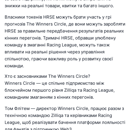
знижки на реальні товари, квитки та багато іншого.
Власники токенів HRSE можуть брати участь у грі
прогнозів The Winners Circle, де вони можуть заробляти
HRSE за правильне передбачення результатів реальних
кінних перегонів. Тримачі HRSE, обравши улюблену
команду в змаганні Racing League, можуть також
впливати на реальні рішення через управління
спільнотою, граючи важливу роль у розвитку своєї
команди.
Хто є засновниками The Winners Circle?
Winners Circle — це спільне підприємство між
блокчейном першого рівня Zilliqa та Racing League,
командним змаганням з кінних перегонів.
Том Флітем — директор Winners Circle, працює разом з
технічною командою Zilliqa та керівниками Racing
League, щоб реалізувати бачення платформи лояльності
для фанатів з підтримкою Web3.