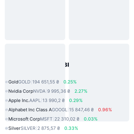
Популярні активи реального
світу
Gold
GOLD
194 651,55 ₴
0.25%
Nvidia Corp
NVDA
9 995,36 ₴
2.27%
Apple Inc.
AAPL
13 990,2 ₴
0.29%
Alphabet Inc Class A
GOOGL
15 847,46 ₴
0.96%
Microsoft Corp
MSFT
22 310,02 ₴
0.03%
Silver
SILVER
2 875,57 ₴
0.33%