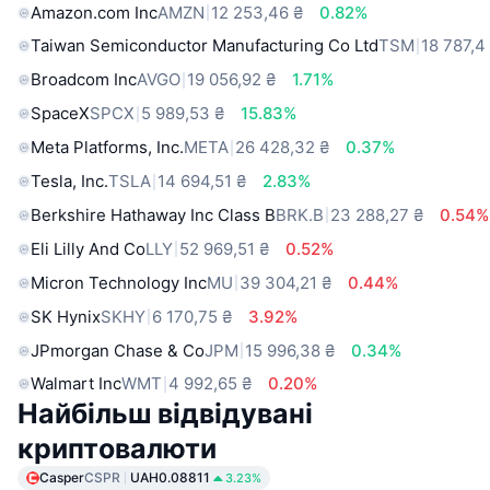
Amazon.com Inc
AMZN
12 253,46 ₴
0.82%
Taiwan Semiconductor Manufacturing Co Ltd
TSM
18 787,4
Broadcom Inc
AVGO
19 056,92 ₴
1.71%
SpaceX
SPCX
5 989,53 ₴
15.83%
Meta Platforms, Inc.
META
26 428,32 ₴
0.37%
Tesla, Inc.
TSLA
14 694,51 ₴
2.83%
Berkshire Hathaway Inc Class B
BRK.B
23 288,27 ₴
0.54%
Eli Lilly And Co
LLY
52 969,51 ₴
0.52%
Micron Technology Inc
MU
39 304,21 ₴
0.44%
SK Hynix
SKHY
6 170,75 ₴
3.92%
JPmorgan Chase & Co
JPM
15 996,38 ₴
0.34%
Walmart Inc
WMT
4 992,65 ₴
0.20%
Найбільш відвідувані
криптовалюти
Casper
CSPR
UAH0.08811
3.23%