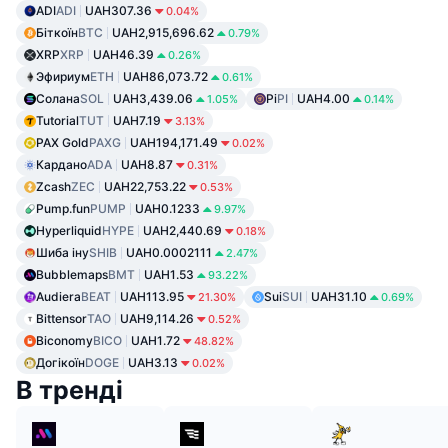
ADI
ADI
UAH307.36
0.04%
Біткоїн
BTC
UAH2,915,696.62
0.79%
XRP
XRP
UAH46.39
0.26%
Эфириум
ETH
UAH86,073.72
0.61%
Солана
SOL
UAH3,439.06
Pi
PI
UAH4.00
1.05%
0.14%
Tutorial
TUT
UAH7.19
3.13%
PAX Gold
PAXG
UAH194,171.49
0.02%
Кардано
ADA
UAH8.87
0.31%
Zcash
ZEC
UAH22,753.22
0.53%
Pump.fun
PUMP
UAH0.1233
9.97%
Hyperliquid
HYPE
UAH2,440.69
0.18%
Шиба іну
SHIB
UAH0.0002111
2.47%
Bubblemaps
BMT
UAH1.53
93.22%
Audiera
BEAT
UAH113.95
Sui
SUI
UAH31.10
21.30%
0.69%
Bittensor
TAO
UAH9,114.26
0.52%
Biconomy
BICO
UAH1.72
48.82%
Догікоїн
DOGE
UAH3.13
0.02%
В тренді