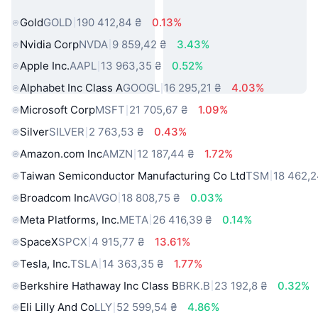
світу
Gold
GOLD
190 412,84 ₴
0.13%
Nvidia Corp
NVDA
9 859,42 ₴
3.43%
Apple Inc.
AAPL
13 963,35 ₴
0.52%
Alphabet Inc Class A
GOOGL
16 295,21 ₴
4.03%
Microsoft Corp
MSFT
21 705,67 ₴
1.09%
Silver
SILVER
2 763,53 ₴
0.43%
Amazon.com Inc
AMZN
12 187,44 ₴
1.72%
Taiwan Semiconductor Manufacturing Co Ltd
TSM
18 462,2
Broadcom Inc
AVGO
18 808,75 ₴
0.03%
Meta Platforms, Inc.
META
26 416,39 ₴
0.14%
SpaceX
SPCX
4 915,77 ₴
13.61%
Tesla, Inc.
TSLA
14 363,35 ₴
1.77%
Berkshire Hathaway Inc Class B
BRK.B
23 192,8 ₴
0.32%
Eli Lilly And Co
LLY
52 599,54 ₴
4.86%