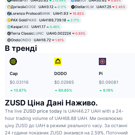
Heima
HEI
UAH20.62
Sui
SUI
UAH30.62
215.44%
0.85%
Догікоїн
DOGE
UAH3.12
Stellar
XLM
UAH7.25
0.17%
2.45%
Lorenzo Protocol
BANK
UAH1.93
16.85%
PAX Gold
PAXG
UAH189,739.18
2.17%
Kaspa
KAS
UAH1.17
0.46%
Terra Classic
LUNC
UAH0.002224
0.93%
Ondo
ONDO
UAH16.72
1.91%
В тренді
Cap
DODO
Pi
$0.03116
$0.02985
$0.09081
13.87%
60.65%
6.19%
ZUSD Ціна Дані Наживо.
The live
ZUSD price today
is UAH46.27 UAH with a 24-
hour trading volume of UAH68.88 UAH.
Ми оновлюємо
ціну ZUSD до UAH в режимі реального часу.
За останні
24 години показник ZUSD знизився на 2.59%.
Поточний