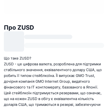
Про ZUSD
Що таке ZUSD?
ZUSD - це цифрова валюта, розроблена для підтримки
стабільного значення, еквівалентного долару США, що
робить її типом стейблкоїна. Її випускає GMO Trust,
дочірня компанія GMO Internet Group, видатного
фінансового та ІТ конгломерату, базованого в Японії.
Цей стейблкоїн підтримується резервами, що означає,
що на кожен ZUSD в обігу є еквівалентна кількість
доларів США, що тримаються в резерві, забезпечуючи