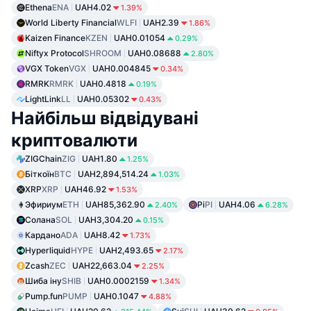
Ethena
ENA
UAH4.02
1.39%
World Liberty Financial
WLFI
UAH2.39
1.86%
Kaizen Finance
KZEN
UAH0.01054
0.29%
Niftyx Protocol
SHROOM
UAH0.08688
2.80%
VGX Token
VGX
UAH0.004845
0.34%
RMRK
RMRK
UAH0.4818
0.19%
LightLink
LL
UAH0.05302
0.43%
Найбільш відвідувані
криптовалюти
ZIGChain
ZIG
UAH1.80
1.25%
Біткоїн
BTC
UAH2,894,514.24
1.03%
XRP
XRP
UAH46.92
1.53%
Эфириум
ETH
UAH85,362.90
Pi
PI
UAH4.06
2.40%
6.28%
Солана
SOL
UAH3,304.20
0.15%
Кардано
ADA
UAH8.42
1.73%
Hyperliquid
HYPE
UAH2,493.65
2.17%
Zcash
ZEC
UAH22,663.04
2.25%
Шиба іну
SHIB
UAH0.0002159
1.34%
Pump.fun
PUMP
UAH0.1047
4.88%