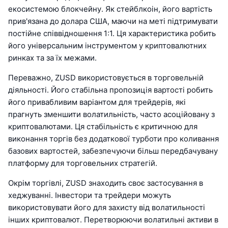
екосистемою блокчейну. Як стейблкоін, його вартість
прив'язана до долара США, маючи на меті підтримувати
постійне співвідношення 1:1. Ця характеристика робить
його універсальним інструментом у криптовалютних
ринках та за їх межами.
Переважно, ZUSD використовується в торговельній
діяльності. Його стабільна пропозиція вартості робить
його привабливим варіантом для трейдерів, які
прагнуть зменшити волатильність, часто асоційовану з
криптовалютами. Ця стабільність є критичною для
виконання торгів без додаткової турботи про коливання
базових вартостей, забезпечуючи більш передбачувану
платформу для торговельних стратегій.
Окрім торгівлі, ZUSD знаходить своє застосування в
хеджуванні. Інвестори та трейдери можуть
використовувати його для захисту від волатильності
інших криптовалют. Перетворюючи волатильні активи в