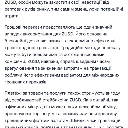
ZUSD, особи можуть захистити свої інвестиції від
раптових рухів ринку, тим самим зменшуючи потенційні
втрати.
Грошові перекази представляють ще один значний
випадок використання для ZUSD. Його основа на
блокчейні дозволяє швидкі та економічно ефективні
транскордонні транзакції. Традиційні методи переказу
можуть бути повільними та обтяжені високими
комісіями. ZUSD, навпаки, сприяє швидшим часам
врегулювання та зниженим витратам на транзакції,
роблячи його ефективним варіантом для міжнародних
грошових переказів.
Платежі за товари та послуги також отримують вигоду
від особливостей стейблкоіна ZUSD. Як в онлайні, так і
в фізичних місцях, він може служити засобом обміну,
пропонуючи торговцям та споживачам альтернативу
традиційним фіатним валютам. Швидкі часи транзакцій
та низькі комісії, пов'язані з транзакціями ZUSD, роблять