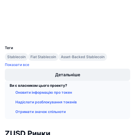
Майбутні розпродажі
etherscan.io
Ставки фінансування
Дослідники
Навчайся та заробляй
Гаманці
Календарі
UCID
8772
Календар ICO
Теги
Stablecoin
Fiat Stablecoin
Asset-Backed Stablecoin
Календар Подій
Показати все
Детальніше
Ви є власником цього проекту?
Оновити інформацію про токен
Надіслати розблокування токенів
Отримати значок спільноти
ZUSD Ринки