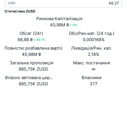
UAH
В тренді
Криптовалютні ETF
Навчайтеся
CMC Протокол контексту моделі
Статистика ZUSD
Нове
Ринкова Капіталізація
Біткоїн ETF
x402
Новини
40,98M ₴
0%
Крипто
Эфириум ETF
Обсяг (24г)
Обс/Рин.кап. (24 год.)
Студент
68,88 ₴
0,000168%
85.7%
Політика
Повністю розбавлена вартість (FDV)
Ліквідація/Рин. кап.
Технічний аналіз
Дослідження
40,98M ₴
2.18%
Спорт
Загальна пропозиція
Макс. постачання
RSI
Відео
885,75K ZUSD
∞
Фінанси
MACD
Власно звітована циркуляційна пропозиція
Власники
Словник
885,75K ZUSD
377
Технології
Вебсайти
Website
Whitepaper
Деривативи
Кампанії
Соціальні
NFT
Огляд
Airdrops
0xc56c...F604fA
Контракти
Загальна статистика NFT
Ліквідації
3.4
Винагороди у Діамантах
Рейтинг (CertiK)