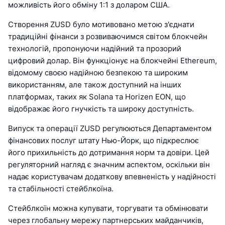
можливість його обміну 1:1 з доларом США.
Створення ZUSD було мотивовано метою з'єднати
традиційні фінанси з розвиваючимся світом блокчейн
технологій, пропонуючи надійний та прозорий
цифровий долар. Він функціонує на блокчейні Ethereum,
відомому своєю надійною безпекою та широким
використанням, але також доступний на інших
платформах, таких як Solana та Horizen EON, що
відображає його гнучкість та широку доступність.
Випуск та операції ZUSD регулюються Департаментом
фінансових послуг штату Нью-Йорк, що підкреслює
його прихильність до дотримання норм та довіри. Цей
регуляторний нагляд є значним аспектом, оскільки він
надає користувачам додаткову впевненість у надійності
та стабільності стейблкоїна.
Стейблкоїн можна купувати, торгувати та обмінювати
через глобальну мережу партнерських майданчиків,