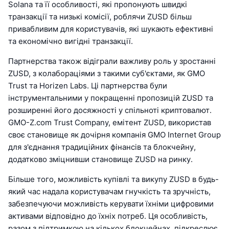
Solana та її особливості, які пропонують швидкі
транзакції та низькі комісії, роблячи ZUSD більш
привабливим для користувачів, які шукають ефективні
та економічно вигідні транзакції.
Партнерства також відіграли важливу роль у зростанні
ZUSD, з колабораціями з такими суб'єктами, як GMO
Trust та Horizen Labs. Ці партнерства були
інструментальними у покращенні пропозицій ZUSD та
розширенні його досяжності у спільноті криптовалют.
GMO-Z.com Trust Company, емітент ZUSD, використав
своє становище як дочірня компанія GMO Internet Group
для з'єднання традиційних фінансів та блокчейну,
додатково зміцнивши становище ZUSD на ринку.
Більше того, можливість купівлі та викупу ZUSD в будь-
який час надала користувачам гнучкість та зручність,
забезпечуючи можливість керувати їхніми цифровими
активами відповідно до їхніх потреб. Ця особливість,
разом з підтримкою на кількох блокчейнах, підкреслює