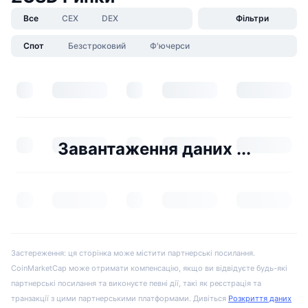
Все
CEX
DEX
Фільтри
Спот
Безстроковий
Ф'ючерси
Завантаження даних ...
Застереження: ця сторінка може містити партнерські посилання.
CoinMarketCap може отримати компенсацію, якщо ви відвідуєте будь-які
партнерські посилання та виконуєте певні дії, такі як реєстрація та
транзакції з цими партнерськими платформами. Дивіться
Розкриття даних