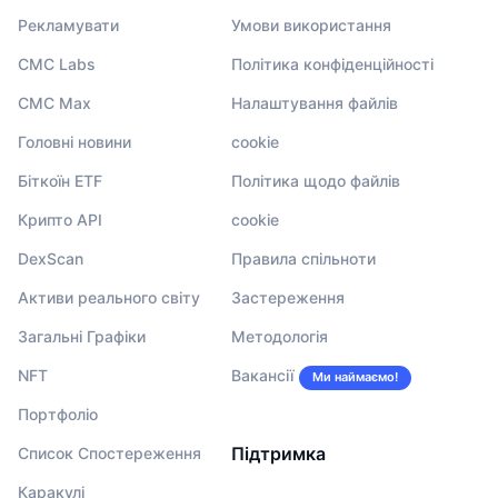
Рекламувати
Умови використання
CMC Labs
Політика конфіденційності
CMC Max
Налаштування файлів
Головні новини
cookie
Біткоїн ETF
Політика щодо файлів
Крипто API
cookie
DexScan
Правила спільноти
Активи реального світу
Застереження
Загальні Графіки
Методологія
NFT
Вакансії
Ми наймаємо!
Портфоліо
Підтримка
Список Спостереження
Каракулі