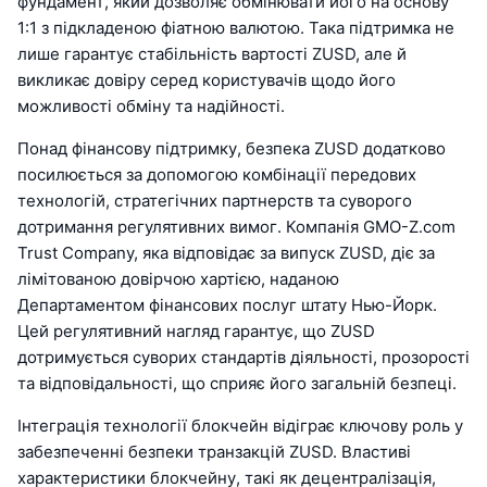
фундамент, який дозволяє обмінювати його на основу
1:1 з підкладеною фіатною валютою. Така підтримка не
лише гарантує стабільність вартості ZUSD, але й
викликає довіру серед користувачів щодо його
можливості обміну та надійності.
Понад фінансову підтримку, безпека ZUSD додатково
посилюється за допомогою комбінації передових
технологій, стратегічних партнерств та суворого
дотримання регулятивних вимог. Компанія GMO-Z.com
Trust Company, яка відповідає за випуск ZUSD, діє за
лімітованою довірчою хартією, наданою
Департаментом фінансових послуг штату Нью-Йорк.
Цей регулятивний нагляд гарантує, що ZUSD
дотримується суворих стандартів діяльності, прозорості
та відповідальності, що сприяє його загальній безпеці.
Інтеграція технології блокчейн відіграє ключову роль у
забезпеченні безпеки транзакцій ZUSD. Властиві
характеристики блокчейну, такі як децентралізація,