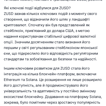
Які ключові події відбулися для ZUSD?
ZUSD зазнав кількох ключових подій з моменту свого
створення, що відзначили його шлях у ландшафті
криптовалют. Спочатку він був представлений як
стейблкоін, прив'язаний до долара США, з метою
надання користувачам стабільної цифрової валютної
опції. Значним досягненням стало визнання його
першим у світі регульованим стейблкоіном японської
єни, що підкреслило його відповідність регуляторним
стандартам та зобов'язання до безпеки та надійності.
Іншим ключовим розвитком для ZUSD стала його
інтеграція на кілька блокчейн-платформ, включаючи
Ethereum та Solana. Це розширення не лише розширило
його доступність, але й продемонструвало його
універсальність та адаптивність у постійно змінному
екосистемі блокчейну. Додавання на платформу Solana,
зокрема, було помітним через зростаючу популярність