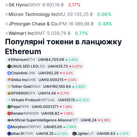
SK Hynix
SKHY
6 601,16 ₴
2.17%
Micron Technology Inc
MU
39 135,25 ₴
0.06%
JPmorgan Chase & Co
JPM
16 089,98 ₴
0.48%
Walmart Inc
WMT
5 039,76 ₴
0.71%
Популярні токени в ланцюжку
Ethereum
Ethereum
ETH
UAH84,705.09
1.40%
UNUS SED LEO
LEO
UAH435.72
0.07%
Chainlink
LINK
UAH362.29
0.53%
Shiba Inu
SHIB
UAH0.000215
3.14%
Tether Gold
XAUt
UAH190,160.64
3.60%
SPX6900
SPX
UAH14.54
0.71%
Virtuals Protocol
VIRTUAL
UAH25.15
0.72%
Pepe
PEPE
UAH0.0001271
1.39%
Render
RENDER
UAH58.82
1.99%
Artificial Superintelligence Alliance
FET
UAH6.24
5.19%
Morpho
MORPHO
UAH85.00
2.99%
ether.fi
ETHFI
UAH16.25
Lighter
LIT
UAH96.63
0.70%
1.47%