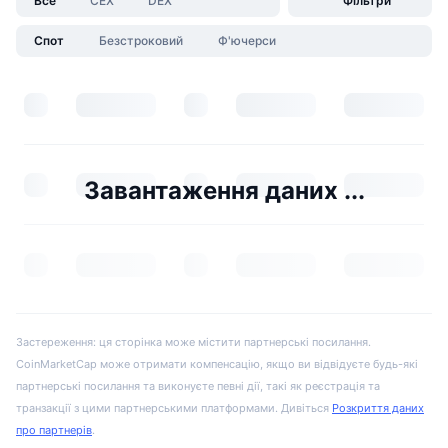
Все
CEX
DEX
Фільтри
Спот
Безстроковий
Ф'ючерси
Завантаження даних ...
Застереження: ця сторінка може містити партнерські посилання.
CoinMarketCap може отримати компенсацію, якщо ви відвідуєте будь-які
партнерські посилання та виконуєте певні дії, такі як реєстрація та
транзакції з цими партнерськими платформами. Дивіться
Розкриття даних
про партнерів
.