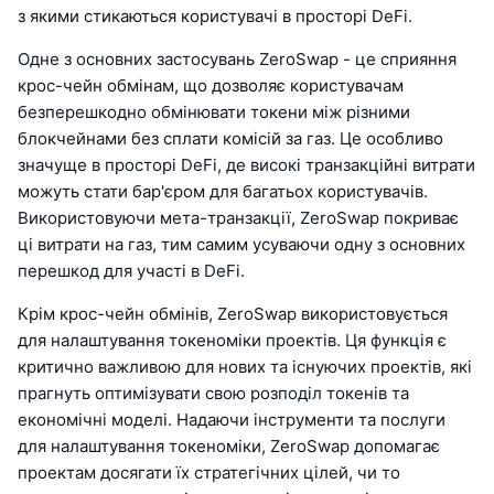
з якими стикаються користувачі в просторі DeFi.
Одне з основних застосувань ZeroSwap - це сприяння
крос-чейн обмінам, що дозволяє користувачам
безперешкодно обмінювати токени між різними
блокчейнами без сплати комісій за газ. Це особливо
значуще в просторі DeFi, де високі транзакційні витрати
можуть стати бар'єром для багатьох користувачів.
Використовуючи мета-транзакції, ZeroSwap покриває
ці витрати на газ, тим самим усуваючи одну з основних
перешкод для участі в DeFi.
Крім крос-чейн обмінів, ZeroSwap використовується
для налаштування токеноміки проектів. Ця функція є
критично важливою для нових та існуючих проектів, які
прагнуть оптимізувати свою розподіл токенів та
економічні моделі. Надаючи інструменти та послуги
для налаштування токеноміки, ZeroSwap допомагає
проектам досягати їх стратегічних цілей, чи то