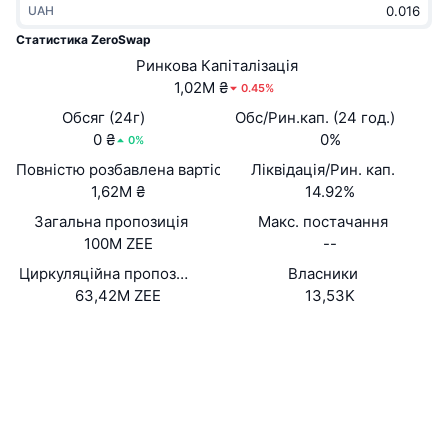
UAH
В тренді
Криптовалютні ETF
Навчайтеся
CMC Протокол контексту моделі
Статистика ZeroSwap
Нове
Ринкова Капіталізація
Біткоїн ETF
x402
Новини
1,02M ₴
0.45%
Крипто
Эфириум ETF
Обсяг (24г)
Обс/Рин.кап. (24 год.)
Студент
0 ₴
0%
0%
Політика
Повністю розбавлена вартість (FDV)
Ліквідація/Рин. кап.
Технічний аналіз
Дослідження
1,62M ₴
14.92%
Спорт
Загальна пропозиція
Макс. постачання
RSI
Відео
100M ZEE
--
Фінанси
MACD
Циркуляційна пропозиція
Власники
Словник
63,42M ZEE
13,53K
Технології
Вебсайти
Website
Деривативи
Кампанії
NFT
Соціальні
Огляд
Airdrops
Загальна статистика NFT
0x2eDf...0dd4c5
Контракти
Ліквідації
Винагороди у Діамантах