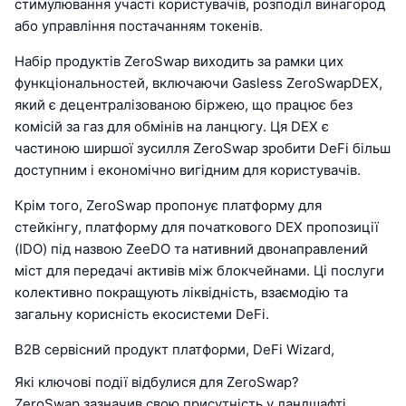
стимулювання участі користувачів, розподіл винагород
або управління постачанням токенів.
Набір продуктів ZeroSwap виходить за рамки цих
функціональностей, включаючи Gasless ZeroSwapDEX,
який є децентралізованою біржею, що працює без
комісій за газ для обмінів на ланцюгу. Ця DEX є
частиною ширшої зусилля ZeroSwap зробити DeFi більш
доступним і економічно вигідним для користувачів.
Крім того, ZeroSwap пропонує платформу для
стейкінгу, платформу для початкового DEX пропозиції
(IDO) під назвою ZeeDO та нативний двонаправлений
міст для передачі активів між блокчейнами. Ці послуги
колективно покращують ліквідність, взаємодію та
загальну корисність екосистеми DeFi.
B2B сервісний продукт платформи, DeFi Wizard,
Які ключові події відбулися для ZeroSwap?
ZeroSwap зазначив свою присутність у ландшафті