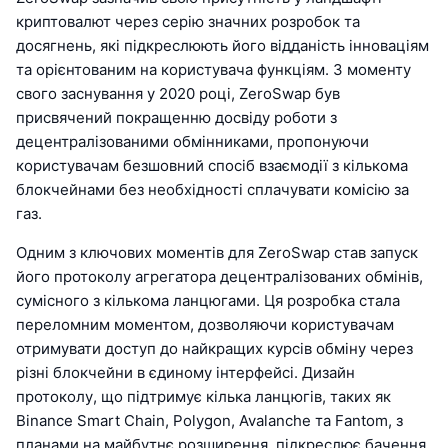
криптовалют через серію значних розробок та
досягнень, які підкреслюють його відданість інноваціям
та орієнтованим на користувача функціям. З моменту
свого заснування у 2020 році, ZeroSwap був
присвячений покращенню досвіду роботи з
децентралізованими обмінниками, пропонуючи
користувачам безшовний спосіб взаємодії з кількома
блокчейнами без необхідності сплачувати комісію за
газ.
Одним з ключових моментів для ZeroSwap став запуск
його протоколу агрегатора децентралізованих обмінів,
сумісного з кількома ланцюгами. Ця розробка стала
переломним моментом, дозволяючи користувачам
отримувати доступ до найкращих курсів обміну через
різні блокчейни в єдиному інтерфейсі. Дизайн
протоколу, що підтримує кілька ланцюгів, таких як
Binance Smart Chain, Polygon, Avalanche та Fantom, з
планами на майбутнє розширення, підкреслює бачення