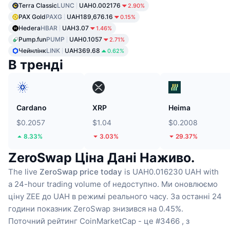
Terra Classic
LUNC
UAH0.002176
2.90%
PAX Gold
PAXG
UAH189,676.16
0.15%
Hedera
HBAR
UAH3.07
1.46%
Pump.fun
PUMP
UAH0.1057
2.71%
Чейнлінк
LINK
UAH369.68
0.62%
В тренді
Cardano
XRP
Heima
$0.2057
$1.04
$0.2008
8.33%
3.03%
29.37%
ZeroSwap Ціна Дані Наживо.
The live
ZeroSwap price today
is UAH0.016230 UAH with
a 24-hour trading volume of недоступно.
Ми оновлюємо
ціну ZEE до UAH в режимі реального часу.
За останні 24
години показник ZeroSwap знизився на 0.45%.
Поточний рейтинг CoinMarketCap - це #3466 , з