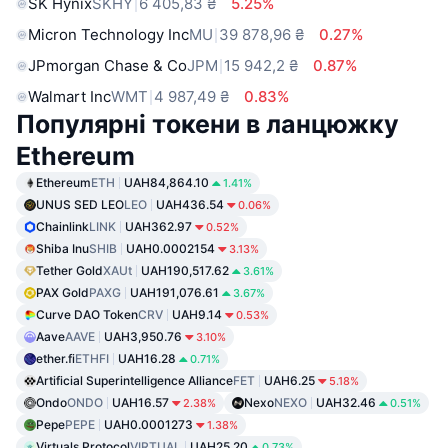
SK Hynix
SKHY
6 405,83 ₴
5.25%
Micron Technology Inc
MU
39 878,96 ₴
0.27%
JPmorgan Chase & Co
JPM
15 942,2 ₴
0.87%
Walmart Inc
WMT
4 987,49 ₴
0.83%
Популярні токени в ланцюжку
Ethereum
Ethereum
ETH
UAH84,864.10
1.41%
UNUS SED LEO
LEO
UAH436.54
0.06%
Chainlink
LINK
UAH362.97
0.52%
Shiba Inu
SHIB
UAH0.0002154
3.13%
Tether Gold
XAUt
UAH190,517.62
3.61%
PAX Gold
PAXG
UAH191,076.61
3.67%
Curve DAO Token
CRV
UAH9.14
0.53%
Aave
AAVE
UAH3,950.76
3.10%
ether.fi
ETHFI
UAH16.28
0.71%
Artificial Superintelligence Alliance
FET
UAH6.25
5.18%
Ondo
ONDO
UAH16.57
Nexo
NEXO
UAH32.46
2.38%
0.51%
Pepe
PEPE
UAH0.0001273
1.38%
Virtuals Protocol
VIRTUAL
UAH25.20
0.73%