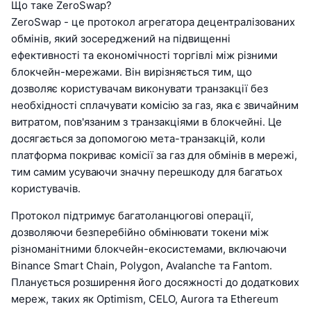
Що таке ZeroSwap?
ZeroSwap - це протокол агрегатора децентралізованих
обмінів, який зосереджений на підвищенні
ефективності та економічності торгівлі між різними
блокчейн-мережами. Він вирізняється тим, що
дозволяє користувачам виконувати транзакції без
необхідності сплачувати комісію за газ, яка є звичайним
витратом, пов'язаним з транзакціями в блокчейні. Це
досягається за допомогою мета-транзакцій, коли
платформа покриває комісії за газ для обмінів в мережі,
тим самим усуваючи значну перешкоду для багатьох
користувачів.
Протокол підтримує багатоланцюгові операції,
дозволяючи безперебійно обмінювати токени між
різноманітними блокчейн-екосистемами, включаючи
Binance Smart Chain, Polygon, Avalanche та Fantom.
Планується розширення його досяжності до додаткових
мереж, таких як Optimism, CELO, Aurora та Ethereum