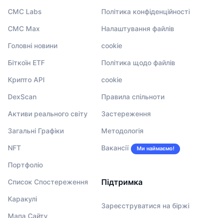
CMC Labs
Політика конфіденційності
CMC Max
Налаштування файлів
Головні новини
cookie
Біткоїн ETF
Політика щодо файлів
Крипто API
cookie
DexScan
Правила спільноти
Активи реального світу
Застереження
Загальні Графіки
Методологія
NFT
Вакансії
Ми наймаємо!
Портфоліо
Підтримка
Список Спостереження
Каракулі
Зареєструватися на біржі
Мапа Сайту