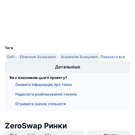
3.5
Майбутні розпродажі
Рейтинг (CertiK)
Ставки фінансування
Навчайся та заробляй
etherscan.io
Дослідники
Календарі
Гаманці
UCID
7438
Календар ICO
Теги
DeFi
Ethereum Ecosystem
Avalanche Ecosystem
Показати все
Календар Подій
Детальніше
Ви є власником цього проекту?
Оновити інформацію про токен
Надіслати розблокування токенів
Отримати значок спільноти
ZeroSwap Ринки