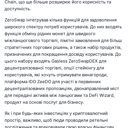
Chain, що ще більше розширює його корисність та
доступність.
ZeroSwap інтегрував кілька функцій для задоволення
широкого спектру потреб користувачів. До них входять
функція обміну рідних монет для швидкого
міжланцюгового торгівлі, лімітні замовлення для більш
стратегічних торгових рішень, а також набір продуктів,
призначених для покращення досвіду користувачів. До
цього набору входять Gasless ZeroSwapDEX для
децентралізованої торгівлі, опції стейкінгу для
користувачів, які хочуть отримувати винагороди,
платформа IDO ZeeDO для участі в первинних
децентралізованих пропозиціях, двонаправлений міст
для передачі активів між ланцюгами та DeFi Wizard,
продукт на основі послуг для бізнесу.
Як і при будь-яких інвестиціях у криптовалютний
простір, важливо, щоб люди проводили ретельні
дослідження та враховували свою власну фінансову