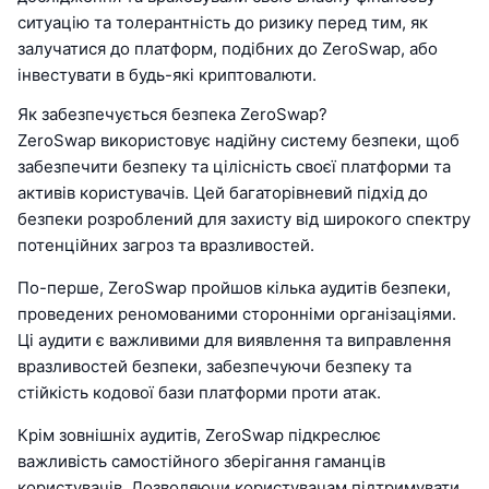
ситуацію та толерантність до ризику перед тим, як
залучатися до платформ, подібних до ZeroSwap, або
інвестувати в будь-які криптовалюти.
Як забезпечується безпека ZeroSwap?
ZeroSwap використовує надійну систему безпеки, щоб
забезпечити безпеку та цілісність своєї платформи та
активів користувачів. Цей багаторівневий підхід до
безпеки розроблений для захисту від широкого спектру
потенційних загроз та вразливостей.
По-перше, ZeroSwap пройшов кілька аудитів безпеки,
проведених реномованими сторонніми організаціями.
Ці аудити є важливими для виявлення та виправлення
вразливостей безпеки, забезпечуючи безпеку та
стійкість кодової бази платформи проти атак.
Крім зовнішніх аудитів, ZeroSwap підкреслює
важливість самостійного зберігання гаманців
користувачів. Дозволяючи користувачам підтримувати