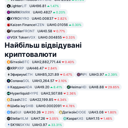
Lighter
LIT
UAH96.81
1.47%
RMRK
RMRK
UAH0.4827
0.20%
XYRO
XYRO
UAH0.00837
2.82%
Kaizen Finance
KZEN
UAH0.01056
0.30%
Frontier
FRONT
UAH0.58
0.77%
VGX Token
VGX
UAH0.004855
0.33%
Найбільш відвідувані
криптовалюти
Біткоїн
BTC
UAH2,882,771.44
0.40%
XRP
XRP
UAH46.47
2.84%
Эфириум
ETH
UAH85,321.89
Pi
PI
UAH3.97
0.47%
2.39%
Солана
SOL
UAH3,264.57
2.10%
Кардано
ADA
UAH9.20
Heima
HEI
UAH8.88
8.41%
29.65%
Hyperliquid
HYPE
UAH2,507.88
2.36%
Zcash
ZEC
UAH22,199.85
4.34%
Шиба іну
SHIB
UAH0.0002091
4.78%
Sui
SUI
UAH30.26
Догікоїн
DOGE
UAH3.08
2.29%
1.80%
Stellar
XLM
UAH7.26
Kaspa
KAS
UAH1.15
3.05%
1.46%
SKYAI
SKYAI
UAH3.97
33.31%