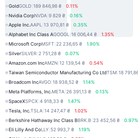
Gold
GOLD
189 846,98 ₴
0.11%
Nvidia Corp
NVDA
9 829 ₴
0.16%
Apple Inc.
AAPL
13 970,81 ₴
0.35%
Alphabet Inc Class A
GOOGL
16 006,44 ₴
1.35%
Microsoft Corp
MSFT
22 236,65 ₴
1.90%
Silver
SILVER
2 751,28 ₴
0.07%
Amazon.com Inc
AMZN
12 139,54 ₴
0.54%
Taiwan Semiconductor Manufacturing Co Ltd
TSM
18 791,8
Broadcom Inc
AVGO
18 938,52 ₴
1.14%
Meta Platforms, Inc.
META
26 391,13 ₴
0.13%
SpaceX
SPCX
4 918,33 ₴
1.47%
Tesla, Inc.
TSLA
14 247,47 ₴
1.02%
Berkshire Hathaway Inc Class B
BRK.B
23 452,56 ₴
0.97
Eli Lilly And Co
LLY
52 993,7 ₴
1.19%