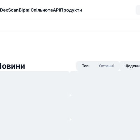
DexScan
Біржі
Спільнота
API
Продукти
Новини
Топ
Останні
Щоденни