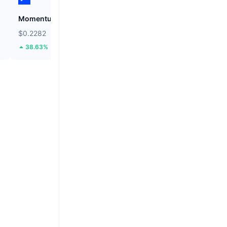
Momentum
Cysic
$0.2282
$1.18
38.63%
44.72%