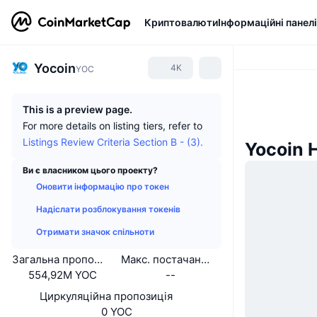
Криптовалюти
Інформаційні панелі
Yocoin
4K
YOC
This is a preview page.
For more details on listing tiers, refer to
Listings Review Criteria Section B - (3).
Yocoin 
Ви є власником цього проекту?
Оновити інформацію про токен
Надіслати розблокування токенів
Отримати значок спільноти
Загальна пропозиція
Макс. постачання
554,92M YOC
--
Циркуляційна пропозиція
0 YOC