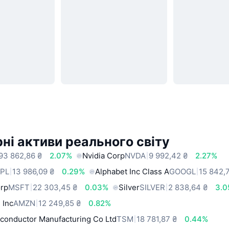
ні активи реального світу
93 862,86 ₴
2.07%
Nvidia Corp
NVDA
9 992,42 ₴
2.27%
PL
13 986,09 ₴
0.29%
Alphabet Inc Class A
GOOGL
15 842,
orp
MSFT
22 303,45 ₴
0.03%
Silver
SILVER
2 838,64 ₴
3.
 Inc
AMZN
12 249,85 ₴
0.82%
conductor Manufacturing Co Ltd
TSM
18 781,87 ₴
0.44%