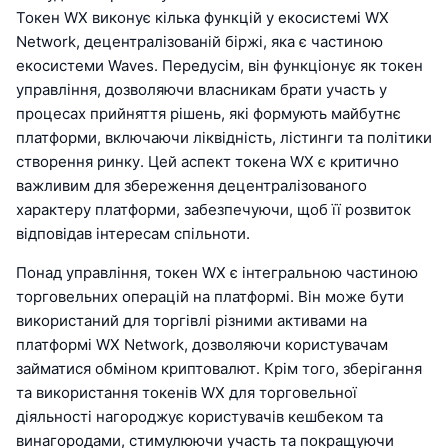
Токен WX виконує кілька функцій у екосистемі WX
Network, децентралізованій біржі, яка є частиною
екосистеми Waves. Передусім, він функціонує як токен
управління, дозволяючи власникам брати участь у
процесах прийняття рішень, які формують майбутнє
платформи, включаючи ліквідність, лістинги та політики
створення ринку. Цей аспект токена WX є критично
важливим для збереження децентралізованого
характеру платформи, забезпечуючи, щоб її розвиток
відповідав інтересам спільноти.
Понад управління, токен WX є інтегральною частиною
торговельних операцій на платформі. Він може бути
використаний для торгівлі різними активами на
платформі WX Network, дозволяючи користувачам
займатися обміном криптовалют. Крім того, зберігання
та використання токенів WX для торговельної
діяльності нагороджує користувачів кешбеком та
винагородами, стимулюючи участь та покращуючи