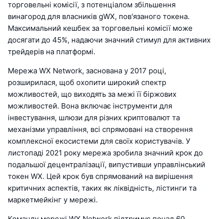
торговельні комісії, з потенціалом збільшення
винагород для власників gWX, пов'язаного токена.
Максимальний кешбек за торговельні комісії може
досягати до 45%, надаючи значний стимул для активних
трейдерів на платформі.
Мережа WX Network, заснована у 2017 році,
розширилася, щоб охопити широкий спектр
можливостей, що виходять за межі її біржових
можливостей. Вона включає інструменти для
інвестування, шлюзи для різних криптовалют та
механізми управління, всі спрямовані на створення
комплексної екосистеми для своїх користувачів. У
листопаді 2021 року мережа зробила значний крок до
подальшої децентралізації, випустивши управлінський
токен WX. Цей крок був спрямований на вирішення
критичних аспектів, таких як ліквідність, лістинги та
маркетмейкінг у мережі.
Команду мережі WX Network підтримує понад 60