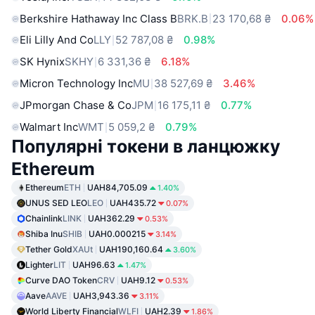
Berkshire Hathaway Inc Class B
BRK.B
23 170,68 ₴
0.06%
Eli Lilly And Co
LLY
52 787,08 ₴
0.98%
SK Hynix
SKHY
6 331,36 ₴
6.18%
Micron Technology Inc
MU
38 527,69 ₴
3.46%
JPmorgan Chase & Co
JPM
16 175,11 ₴
0.77%
Walmart Inc
WMT
5 059,2 ₴
0.79%
Популярні токени в ланцюжку
Ethereum
Ethereum
ETH
UAH84,705.09
1.40%
UNUS SED LEO
LEO
UAH435.72
0.07%
Chainlink
LINK
UAH362.29
0.53%
Shiba Inu
SHIB
UAH0.000215
3.14%
Tether Gold
XAUt
UAH190,160.64
3.60%
Lighter
LIT
UAH96.63
1.47%
Curve DAO Token
CRV
UAH9.12
0.53%
Aave
AAVE
UAH3,943.36
3.11%
World Liberty Financial
WLFI
UAH2.39
1.86%