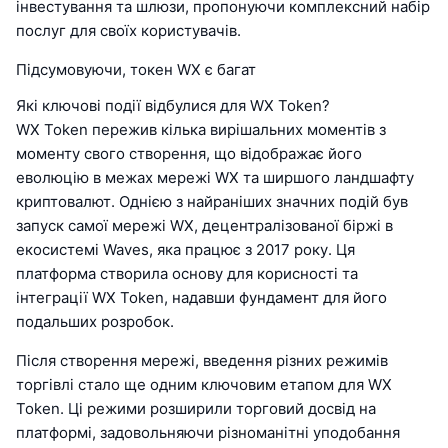
інвестування та шлюзи, пропонуючи комплексний набір
послуг для своїх користувачів.
Підсумовуючи, токен WX є багат
Які ключові події відбулися для WX Token?
WX Token пережив кілька вирішальних моментів з
моменту свого створення, що відображає його
еволюцію в межах мережі WX та ширшого ландшафту
криптовалют. Однією з найраніших значних подій був
запуск самої мережі WX, децентралізованої біржі в
екосистемі Waves, яка працює з 2017 року. Ця
платформа створила основу для корисності та
інтеграції WX Token, надавши фундамент для його
подальших розробок.
Після створення мережі, введення різних режимів
торгівлі стало ще одним ключовим етапом для WX
Token. Ці режими розширили торговий досвід на
платформі, задовольняючи різноманітні уподобання