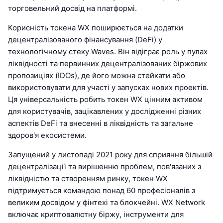
торговельний досвід на платформі.
Корисність токена WX поширюється на додатки
децентралізованого фінансування (DeFi) у
технологічному стеку Waves. Він відіграє роль у пулах
ліквідності та первинних децентралізованих біржових
пропозиціях (IDOs), де його можна стейкати або
використовувати для участі у запусках нових проектів.
Ця універсальність робить токен WX цінним активом
для користувачів, зацікавлених у дослідженні різних
аспектів DeFi та внесенні в ліквідність та загальне
здоров'я екосистеми.
Запущений у листопаді 2021 року для сприяння більшій
децентралізації та вирішенню проблем, пов'язаних з
ліквідністю та створенням ринку, токен WX
підтримується командою понад 60 професіоналів з
великим досвідом у фінтехі та блокчейні. WX Network
включає криптовалютну біржу, інструменти для