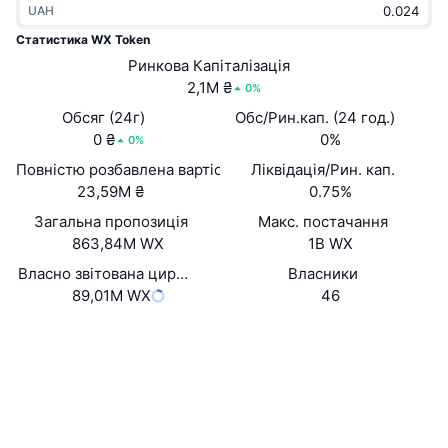
UAH
В тренді
Криптовалютні ETF
Навчайтеся
CMC Протокол контексту моделі
Статистика WX Token
Нове
Ринкова Капіталізація
Біткоїн ETF
x402
Новини
2,1M ₴
0%
Крипто
Эфириум ETF
Обсяг (24г)
Обс/Рин.кап. (24 год.)
Студент
0 ₴
0%
0%
Політика
Повністю розбавлена вартість (FDV)
Ліквідація/Рин. кап.
Технічний аналіз
Дослідження
23,59M ₴
0.75%
Спорт
Загальна пропозиція
Макс. постачання
RSI
Відео
863,84M WX
1B WX
Фінанси
MACD
Власно звітована циркуляційна пропозиція
Власники
Словник
89,01M WX
46
Технології
Вебсайти
Website
Whitepaper
Деривативи
Кампанії
Соціальні
NFT
Огляд
Airdrops
0x934a...6EE8a9
Контракти
Загальна статистика NFT
Ліквідації
2.5
Винагороди у Діамантах
Рейтинг (CertiK)