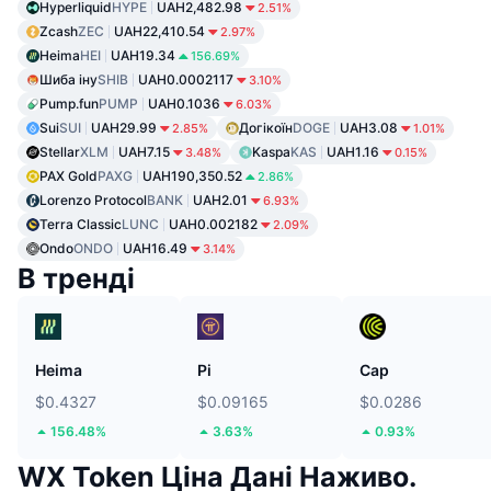
Hyperliquid
HYPE
UAH2,482.98
2.51%
Zcash
ZEC
UAH22,410.54
2.97%
Heima
HEI
UAH19.34
156.69%
Шиба іну
SHIB
UAH0.0002117
3.10%
Pump.fun
PUMP
UAH0.1036
6.03%
Sui
SUI
UAH29.99
Догікоїн
DOGE
UAH3.08
2.85%
1.01%
Stellar
XLM
UAH7.15
Kaspa
KAS
UAH1.16
3.48%
0.15%
PAX Gold
PAXG
UAH190,350.52
2.86%
Lorenzo Protocol
BANK
UAH2.01
6.93%
Terra Classic
LUNC
UAH0.002182
2.09%
Ondo
ONDO
UAH16.49
3.14%
В тренді
Heima
Pi
Cap
$0.4327
$0.09165
$0.0286
156.48%
3.63%
0.93%
WX Token Ціна Дані Наживо.