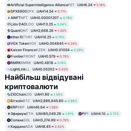
Artificial Superintelligence Alliance
FET
UAH6.24
5.19%
SPX6900
SPX
UAH14.54
0.71%
AINFT
NFT
UAH0.00001207
0.78%
Lido DAO
LDO
UAH13.25
5.04%
Quant
QNT
UAH2,668.26
1.30%
ether.fi
ETHFI
UAH16.25
0.70%
VGX Token
VGX
UAH0.004845
0.34%
Kaizen Finance
KZEN
UAH0.01054
0.29%
Frontier
FRONT
UAH0.579
0.78%
RMRK
RMRK
UAH0.4818
0.19%
LightLink
LL
UAH0.05302
0.43%
Найбільш відвідувані
криптовалюти
ZIGChain
ZIG
UAH1.80
1.56%
Біткоїн
BTC
UAH2,886,645.80
0.88%
XRP
XRP
UAH46.64
1.56%
Эфириум
ETH
UAH85,049.29
Pi
PI
UAH4.10
1.91%
3.72%
Солана
SOL
UAH3,274.99
0.76%
Кардано
ADA
UAH8.45
2.52%