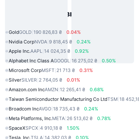
Популярні активи реального
світу
Gold
GOLD
190 826,83 ₴
0.04%
Nvidia Corp
NVDA
9 818,45 ₴
0.24%
Apple Inc.
AAPL
14 024,35 ₴
0.92%
Alphabet Inc Class A
GOOGL
16 275,02 ₴
0.50%
Microsoft Corp
MSFT
21 713 ₴
0.31%
Silver
SILVER
2 764,05 ₴
0.01%
Amazon.com Inc
AMZN
12 265,41 ₴
0.68%
Taiwan Semiconductor Manufacturing Co Ltd
TSM
18 452,1
Broadcom Inc
AVGO
18 735,43 ₴
0.24%
Meta Platforms, Inc.
META
26 513,62 ₴
0.78%
SpaceX
SPCX
4 910,18 ₴
1.50%
Tesla, Inc.
TSLA
14 382,03 ₴
0.10%