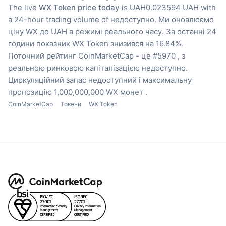
The live
WX Token price today
is UAH0.023594 UAH with
a 24-hour trading volume of недоступно.
Ми оновлюємо
ціну WX до UAH в режимі реального часу.
За останні 24
години показник WX Token знизився на 16.84%.
Поточний рейтинг CoinMarketCap - це #5970 , з
реальною ринковою капіталізацією недоступно.
Циркуляційний запас недоступний
і максимальну
пропозицію 1,000,000,000 WX монет .
CoinMarketCap
Токени
WX Token