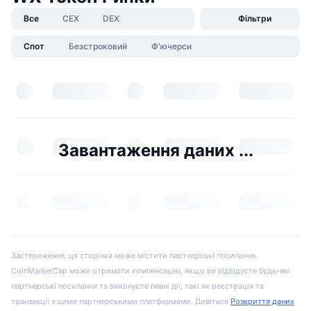
Все
CEX
DEX
Фільтри
Спот
Безстроковий
Ф'ючерси
Завантаження даних ...
Застереження: ця сторінка може містити партнерські посилання.
CoinMarketCap може отримати компенсацію, якщо ви відвідуєте будь-які
партнерські посилання та виконуєте певні дії, такі як реєстрація та
транзакції з цими партнерськими платформами. Дивіться
Розкриття даних