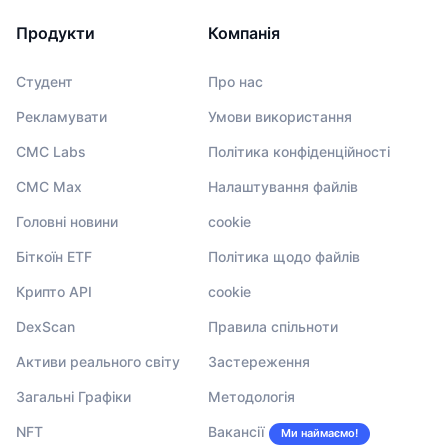
Продукти
Компанія
Студент
Про нас
Рекламувати
Умови використання
CMC Labs
Політика конфіденційності
CMC Max
Налаштування файлів
Головні новини
cookie
Біткоїн ETF
Політика щодо файлів
Крипто API
cookie
DexScan
Правила спільноти
Активи реального світу
Застереження
Загальні Графіки
Методологія
NFT
Вакансії
Ми наймаємо!