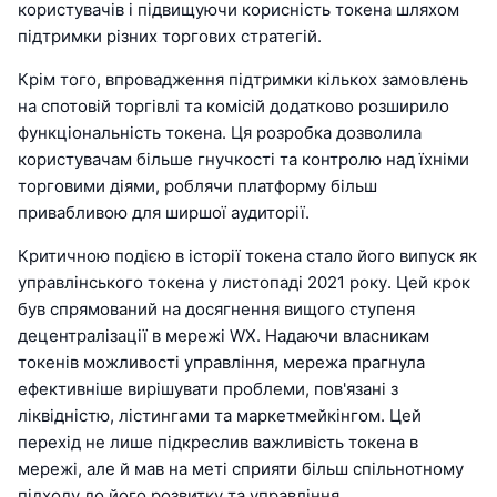
користувачів і підвищуючи корисність токена шляхом
підтримки різних торгових стратегій.
Крім того, впровадження підтримки кількох замовлень
на спотовій торгівлі та комісій додатково розширило
функціональність токена. Ця розробка дозволила
користувачам більше гнучкості та контролю над їхніми
торговими діями, роблячи платформу більш
привабливою для ширшої аудиторії.
Критичною подією в історії токена стало його випуск як
управлінського токена у листопаді 2021 року. Цей крок
був спрямований на досягнення вищого ступеня
децентралізації в мережі WX. Надаючи власникам
токенів можливості управління, мережа прагнула
ефективніше вирішувати проблеми, пов'язані з
ліквідністю, лістингами та маркетмейкінгом. Цей
перехід не лише підкреслив важливість токена в
мережі, але й мав на меті сприяти більш спільнотному
підходу до його розвитку та управління.