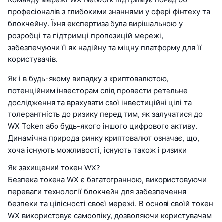
професіоналів з глибокими знаннями у сфері фінтеху та
блокчейну. Їхня експертиза була вирішальною у
розробці та підтримці пропозицій мережі,
забезпечуючи її як надійну та міцну платформу для її
користувачів.
Як і в будь-якому випадку з криптовалютою,
потенційним інвесторам слід провести ретельне
дослідження та врахувати свої інвестиційні цілі та
толерантність до ризику перед тим, як залучатися до
WX Token або будь-якого іншого цифрового активу.
Динамічна природа ринку криптовалют означає, що,
хоча існують можливості, існують також і ризики
Як захищений токен WX?
Безпека токена WX є багатогранною, використовуючи
переваги технології блокчейн для забезпечення
безпеки та цілісності своєї мережі. В основі своїй токен
WX використовує самоопіку, дозволяючи користувачам