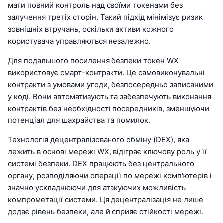
мати повний контроль над своїми токенами без
залучення третіх сторін. Такий підхід мінімізує ризик
зовнішніх втручань, оскільки активи кожного
користувача управляються незалежно.
Для подальшого посилення безпеки токен WX
використовує смарт-контракти. Це самовиконувальні
контракти з умовами угоди, безпосередньо записаними
у коді. Вони автоматизують та забезпечують виконання
контрактів без необхідності посередників, зменшуючи
потенціал для шахрайства та помилок.
Технологія децентралізованого обміну (DEX), яка
лежить в основі мережі WX, відіграє ключову роль у її
системі безпеки. DEX працюють без центрального
органу, розподіляючи операції по мережі комп'ютерів і
значно ускладнюючи для атакуючих можливість
компрометації системи. Ця децентралізація не лише
додає рівень безпеки, але й сприяє стійкості мережі.