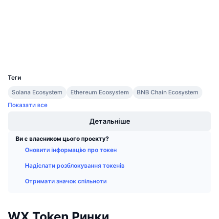
Майбутні розпродажі
etherscan.io
Ставки фінансування
Дослідники
Навчайся та заробляй
Гаманці
Календарі
UCID
15691
Календар ICO
Теги
Solana Ecosystem
Ethereum Ecosystem
BNB Chain Ecosystem
Календар Подій
Показати все
Детальніше
Ви є власником цього проекту?
Оновити інформацію про токен
Надіслати розблокування токенів
Отримати значок спільноти
WX Token Ринки