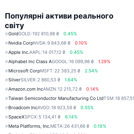
Популярні активи реального
світу
Gold
GOLD
192 810,98 ₴
0.45%
Nvidia Corp
NVDA
9 843,68 ₴
0.10%
Apple Inc.
AAPL
14 017,12 ₴
0.45%
Alphabet Inc Class A
GOOGL
16 099,98 ₴
1.29%
Microsoft Corp
MSFT
22 383,25 ₴
2.54%
Silver
SILVER
2 860,53 ₴
1.64%
Amazon.com Inc
AMZN
12 215,72 ₴
0.14%
Taiwan Semiconductor Manufacturing Co Ltd
TSM
18 857,5
Broadcom Inc
AVGO
18 923,59 ₴
0.55%
SpaceX
SPCX
5 134,41 ₴
6.14%
Meta Platforms, Inc.
META
26 431,66 ₴
0.19%