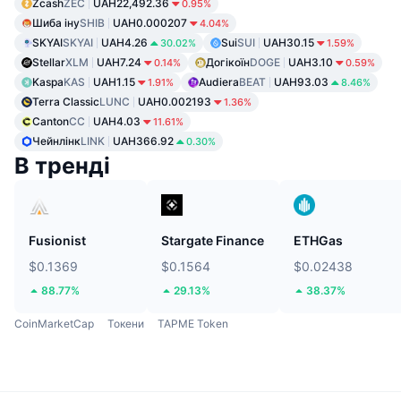
Zcash
ZEC
UAH22,492.36
0.95%
Шиба іну
SHIB
UAH0.000207
4.04%
SKYAI
SKYAI
UAH4.26
Sui
SUI
UAH30.15
30.02%
1.59%
Stellar
XLM
UAH7.24
Догікоїн
DOGE
UAH3.10
0.14%
0.59%
Kaspa
KAS
UAH1.15
Audiera
BEAT
UAH93.03
1.91%
8.46%
Terra Classic
LUNC
UAH0.002193
1.36%
Canton
CC
UAH4.03
11.61%
Чейнлінк
LINK
UAH366.92
0.30%
В тренді
Fusionist
Stargate Finance
ETHGas
$0.1369
$0.1564
$0.02438
88.77%
29.13%
38.37%
CoinMarketCap
Токени
TAPME Token