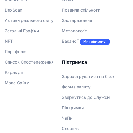
DexScan
Правила спільноти
Активи реального світу
Застереження
Загальні Графіки
Методологія
NFT
Вакансії
Ми наймаємо!
Портфоліо
Підтримка
Список Спостереження
Каракулі
Зареєструватися на біржі
Мапа Сайту
Форма запиту
Звернутись до Служби
Підтримки
ЧаПи
Словник