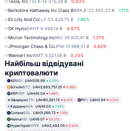
Tesla, Inc.
TSLA
14 375,38 ₴
0.63%
Berkshire Hathaway Inc Class B
BRK.B
23 463,33 ₴
1.11%
Eli Lilly And Co
LLY
53 429,75 ₴
1.89%
SK Hynix
SKHY
6 464,14 ₴
4.97%
Micron Technology Inc
MU
39 920,41 ₴
1.31%
JPmorgan Chase & Co
JPM
15 999,31 ₴
0.82%
Walmart Inc
WMT
5 021,58 ₴
0.24%
Найбільш відвідувані
криптовалюти
ADI
ADI
UAH308.99
0.35%
Біткоїн
BTC
UAH2,883,757.25
0.38%
XRP
XRP
UAH46.04
1.89%
Эфириум
ETH
UAH85,381.15
Pi
PI
UAH3.94
0.01%
2.51%
Кардано
ADA
UAH9.03
7.49%
Солана
SOL
UAH3,266.72
1.16%
Heima
HEI
UAH9.07
55.21%
Hyperliquid
HYPE
UAH2,494.05
0.52%