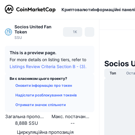
Криптовалюти
Інформаційні панелі
Socios United Fan
Token
1K
SSU
This is a preview page.
For more details on listing tiers, refer to
Socios 
Listings Review Criteria Section B - (3).
Топ
Оста
Ви є власником цього проекту?
Оновити інформацію про токен
Надіслати розблокування токенів
Отримати значок спільноти
Загальна пропозиція
Макс. постачання
8,88B SSU
--
Циркуляційна пропозиція