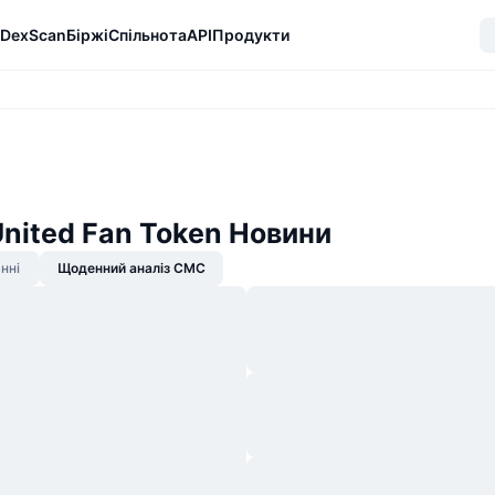
DexScan
Біржі
Спільнота
API
Продукти
United Fan Token Новини
нні
Щоденний аналіз CMC