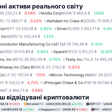
ні активи реального світу
94 229,23 ₴
0.08%
Nvidia Corp
NVDA
9 963,6 ₴
1.60%
PL
13 986,77 ₴
0.03%
Alphabet Inc Class A
GOOGL
15 909,
orp
MSFT
22 519,58 ₴
0.60%
Silver
SILVER
2 832,71 ₴
0.0
 Inc
AMZN
12 342,54 ₴
1.23%
conductor Manufacturing Co Ltd
TSM
18 790,46 ₴
0.33%
c
AVGO
19 010,89 ₴
0.94%
SpaceX
SPCX
5 811,23 ₴
12.92
ms, Inc.
META
26 602,49 ₴
0.70%
Tesla, Inc.
TSLA
14 695,29
thaway Inc Class B
BRK.B
23 276,2 ₴
0.93%
 Co
LLY
52 767,54 ₴
1.15%
Micron Technology Inc
MU
39 027,
HY
6 124,22 ₴
4.72%
JPmorgan Chase & Co
JPM
16 007,84 
WMT
4 984,75 ₴
0.68%
ш відвідувані криптовалюти
08.14
Біткоїн
BTC
UAH2,905,185.23
XRP
XRP
UAH4
0.02%
0.41%
UAH85,699.18
Кардано
ADA
UAH8.96
Pi
PI
UAH3.
0.08%
3.98%