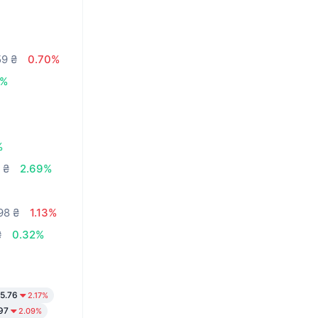
59 ₴
0.70%
4%
%
 ₴
2.69%
98 ₴
1.13%
₴
0.32%
5.76
2.17%
97
2.09%