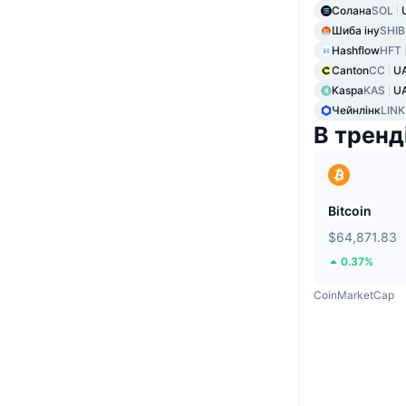
Солана
SOL
Шиба іну
SHIB
Hashflow
HFT
Canton
CC
U
Kaspa
KAS
UA
Чейнлінк
LINK
В тренд
Bitcoin
$64,871.83
0.37%
CoinMarketCap