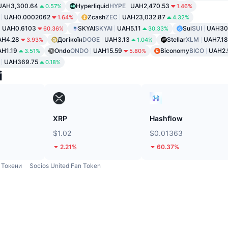
UAH3,300.64
Hyperliquid
HYPE
UAH2,470.53
0.57%
1.46%
UAH0.0002062
Zcash
ZEC
UAH23,032.87
1.64%
4.32%
UAH0.6103
SKYAI
SKYAI
UAH5.11
Sui
SUI
UAH30
60.36%
30.33%
AH4.28
Догікоїн
DOGE
UAH3.13
Stellar
XLM
UAH7.18
3.93%
1.04%
H1.19
Ondo
ONDO
UAH15.59
Biconomy
BICO
UAH2.
3.51%
5.80%
UAH369.75
0.18%
і
XRP
Hashflow
$1.02
$0.01363
2.21%
60.37%
Токени
Socios United Fan Token