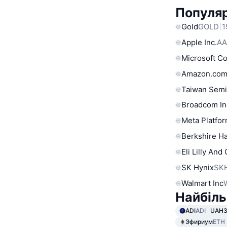
Популяр
Gold
GOLD
1
Apple Inc.
AA
Microsoft C
Amazon.com
Taiwan Semi
Broadcom In
Meta Platfor
Berkshire Ha
Eli Lilly And
SK Hynix
SK
Walmart Inc
Найбіль
ADI
ADI
UAH3
Эфириум
ETH