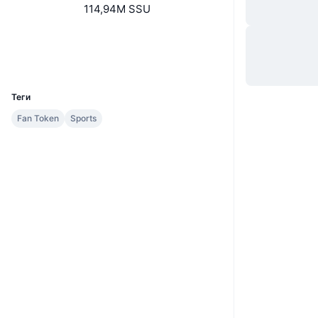
114,94M SSU
Вебсайти
Website
Соціальні
UCID
11535
Теги
Fan Token
Sports