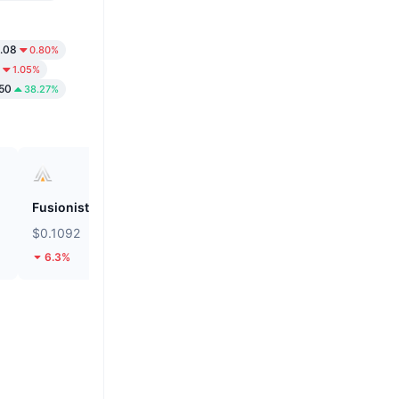
.08
0.80%
1.05%
50
38.27%
Fusionist
Biconomy
$0.1092
$0.05576
6.3%
38.21%