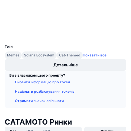
Майбутні розпродажі
bscscan.com
Ставки фінансування
Дослідники
Навчайся та заробляй
Гаманці
Календарі
UCID
30828
Календар ICO
Теги
Memes
Solana Ecosystem
Cat-Themed
Показати все
Календар Подій
Детальніше
Ви є власником цього проекту?
Оновити інформацію про токен
Надіслати розблокування токенів
Отримати значок спільноти
CATAMOTO Ринки