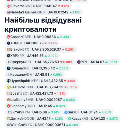
Sinverse
SIN
UAH0.004947
8.12%
Nebula3 GameFi
SN3
UAH0.01249
1.15%
Найбільш відвідувані
криптовалюти
Casper
CSPR
UAH0.08836
2.99%
ADI
ADI
UAH306.79
0.47%
Біткоїн
BTC
UAH2,905,529.37
0.26%
XRP
XRP
UAH46.56
0.92%
Эфириум
ETH
UAH85,776.53
Pi
PI
UAH4.07
0.08%
3.27%
Солана
SOL
UAH3,390.42
2.23%
Кардано
ADA
UAH8.91
0.69%
Hyperliquid
HYPE
UAH2,432.85
3.14%
PAX Gold
PAXG
UAH193,764.23
0.25%
Zcash
ZEC
UAH22,421.73
1.81%
Шиба іну
SHIB
UAH0.0002087
0.85%
Biconomy
BICO
UAH2.45
8.82%
SKYAI
SKYAI
UAH5.06
Sui
SUI
UAH31.24
3.14%
4.20%
Догікоїн
DOGE
UAH3.17
Kaspa
KAS
UAH1.20
1.26%
3.07%
Wiki Cat
WKC
UAH0.000003651
8.20%