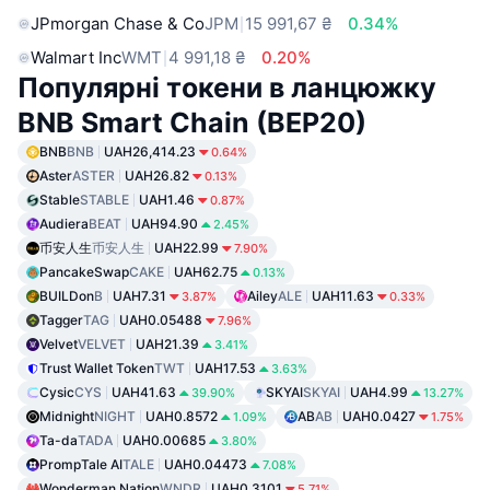
JPmorgan Chase & Co
JPM
15 991,67 ₴
0.34%
Walmart Inc
WMT
4 991,18 ₴
0.20%
Популярні токени в ланцюжку
BNB Smart Chain (BEP20)
BNB
BNB
UAH26,414.23
0.64%
Aster
ASTER
UAH26.82
0.13%
Stable
STABLE
UAH1.46
0.87%
Audiera
BEAT
UAH94.90
2.45%
币安人生
币安人生
UAH22.99
7.90%
PancakeSwap
CAKE
UAH62.75
0.13%
BUILDon
B
UAH7.31
Ailey
ALE
UAH11.63
3.87%
0.33%
Tagger
TAG
UAH0.05488
7.96%
Velvet
VELVET
UAH21.39
3.41%
Trust Wallet Token
TWT
UAH17.53
3.63%
Cysic
CYS
UAH41.63
SKYAI
SKYAI
UAH4.99
39.90%
13.27%
Midnight
NIGHT
UAH0.8572
AB
AB
UAH0.0427
1.09%
1.75%
Ta-da
TADA
UAH0.00685
3.80%
PrompTale AI
TALE
UAH0.04473
7.08%
Wonderman Nation
WNDR
UAH0.3101
5.71%