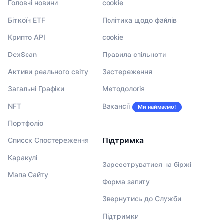
Головні новини
cookie
Біткоїн ETF
Політика щодо файлів
Крипто API
cookie
DexScan
Правила спільноти
Активи реального світу
Застереження
Загальні Графіки
Методологія
NFT
Вакансії
Ми наймаємо!
Портфоліо
Підтримка
Список Спостереження
Каракулі
Зареєструватися на біржі
Мапа Сайту
Форма запиту
Звернутись до Служби
Підтримки