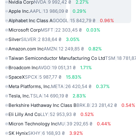
Nvidia Corp
NVDA
9 992,42 ₴
2.27%
Apple Inc.
AAPL
13 986,09 ₴
0.29%
Alphabet Inc Class A
GOOGL
15 842,79 ₴
0.96%
Microsoft Corp
MSFT
22 303,45 ₴
0.03%
Silver
SILVER
2 838,64 ₴
3.05%
Amazon.com Inc
AMZN
12 249,85 ₴
0.82%
Taiwan Semiconductor Manufacturing Co Ltd
TSM
18 781,8
Broadcom Inc
AVGO
19 051,31 ₴
1.71%
SpaceX
SPCX
5 987,77 ₴
15.83%
Meta Platforms, Inc.
META
26 420,54 ₴
0.37%
Tesla, Inc.
TSLA
14 690,19 ₴
2.83%
Berkshire Hathaway Inc Class B
BRK.B
23 281,42 ₴
0.54%
Eli Lilly And Co
LLY
52 953,93 ₴
0.52%
Micron Technology Inc
MU
39 292,65 ₴
0.44%
SK Hynix
SKHY
6 168,93 ₴
3.92%