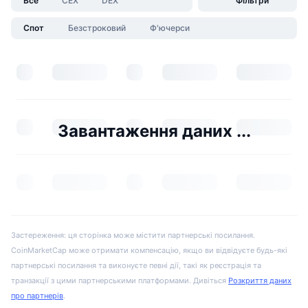
Все
CEX
DEX
Фільтри
Спот
Безстроковий
Ф'ючерси
Завантаження даних ...
Застереження: ця сторінка може містити партнерські посилання.
CoinMarketCap може отримати компенсацію, якщо ви відвідуєте будь-які
партнерські посилання та виконуєте певні дії, такі як реєстрація та
транзакції з цими партнерськими платформами. Дивіться
Розкриття даних
про партнерів
.