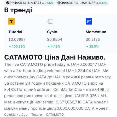
Stellar
XLM
UAH7.41
Ondo
ONDO
UAH15.83
2.96%
0.15%
В тренді
Tutorial
Cysic
Momentum
$0.06987
$0.8504
$0.2135
100.38%
4.43%
23.5%
CATAMOTO Ціна Дані Наживо.
The live
CATAMOTO price today
is UAH0.000047 UAH
with a 24-hour trading volume of UAH2,234.94 UAH.
Ми
оновлюємо ціну CATA до UAH в режимі реального часу.
За останні 24 години показник CATAMOTO виріс на
3.48%
Поточний рейтинг CoinMarketCap - це #3499 , з
реальною ринковою капіталізацією UAH913,026 UAH.
Має циркуляційний запас 19,377,666,710 CATA монет
і
максимальну пропозицію 20,000,000,000 CATA монет .
CoinMarketCap
Токени
CATAMOTO