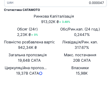
UAH
В тренді
Криптовалютні ETF
Навчайтеся
CMC Протокол контексту моделі
Статистика CATAMOTO
Нове
Ринкова Капіталізація
Біткоїн ETF
x402
Новини
913,02K ₴
3.48%
Крипто
Эфириум ETF
Обсяг (24г)
Обс/Рин.кап. (24 год.)
Студент
2,23K ₴
0,2447%
0%
Політика
Повністю розбавлена вартість (FDV)
Ліквідація/Рин. кап.
Технічний аналіз
Дослідження
942,34K ₴
317.67%
Спорт
Загальна пропозиція
Макс. постачання
RSI
Відео
19,64B CATA
20B CATA
Фінанси
MACD
Циркуляційна пропозиція
Власники
Словник
19,37B CATA
15,98K
Технології
Вебсайти
Website
Деривативи
Кампанії
Соціальні
NFT
Огляд
Airdrops
0xbdf5...d4e673
Контракти
Загальна статистика NFT
Ліквідації
3.0
Винагороди у Діамантах
Рейтинг (CertiK)