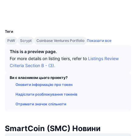
Найкращі трейдери
Статті
Біржові надходження/виведення
DEX API
Конвертер
Соціальні
Таблиці лідерів
Спот
Дослідники
smartchain.cc
Настрої
Корпоративний
Інформаційна Розсилка
UCID
Індикатори
В тренді
Деривативи
113
Теги
Ціни
CMC Launch
Майбутні
Індекс страху та жадібності.
PoW
Scrypt
Coinbase Ventures Portfolio
Показати все
Ресурси
CMC Labs
Нещодавно додані
Індекс сезону альткоїнів
This is a preview page.
For more details on listing tiers, refer to
Listings Review
CMC Max
Лідери росту та лідери падіння
Індикатори ринкового циклу
Criteria Section B - (3).
Документація
Головні новини
Ви є власником цього проекту?
Найбільш відвідувані
Домінування Bitcoin
ЧаПи
Оновити інформацію про токен
Telegram-бот
Настрої спільноти
Індекс CoinMarketCap 20
Надіслати розблокування токенів
Інтеграції ШІ
Отримати значок спільноти
Рекламувати
Рейтинг ланцюга
Індекс CoinMarketCap 100
CMC Хаб агентів
Ринки прогнозування
SmartCoin (SMC) Новини
Потоки ETF
Віджети Сайту
Ринок навичок