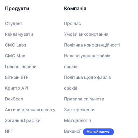
Продукти
Компанія
Студент
Про нас
Рекламувати
Умови використання
CMC Labs
Політика конфіденційності
CMC Max
Налаштування файлів
Головні новини
cookie
Біткоїн ETF
Політика щодо файлів
Крипто API
cookie
DexScan
Правила спільноти
Активи реального світу
Застереження
Загальні Графіки
Методологія
NFT
Вакансії
Ми наймаємо!