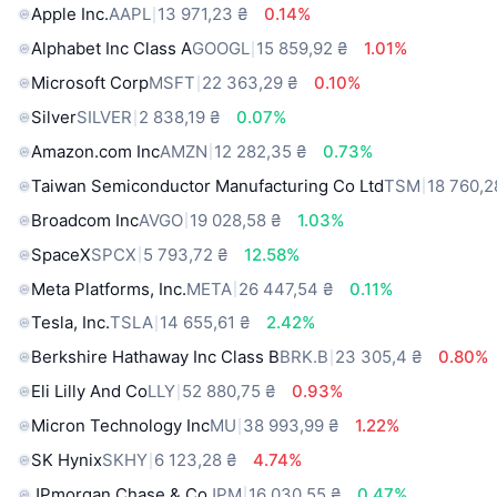
Apple Inc.
AAPL
13 971,23 ₴
0.14%
Alphabet Inc Class A
GOOGL
15 859,92 ₴
1.01%
Microsoft Corp
MSFT
22 363,29 ₴
0.10%
Silver
SILVER
2 838,19 ₴
0.07%
Amazon.com Inc
AMZN
12 282,35 ₴
0.73%
Taiwan Semiconductor Manufacturing Co Ltd
TSM
18 760,2
Broadcom Inc
AVGO
19 028,58 ₴
1.03%
SpaceX
SPCX
5 793,72 ₴
12.58%
Meta Platforms, Inc.
META
26 447,54 ₴
0.11%
Tesla, Inc.
TSLA
14 655,61 ₴
2.42%
Berkshire Hathaway Inc Class B
BRK.B
23 305,4 ₴
0.80%
Eli Lilly And Co
LLY
52 880,75 ₴
0.93%
Micron Technology Inc
MU
38 993,99 ₴
1.22%
SK Hynix
SKHY
6 123,28 ₴
4.74%
JPmorgan Chase & Co
JPM
16 030,55 ₴
0.47%