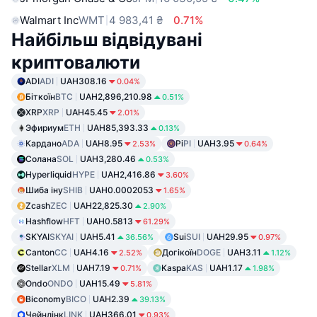
Walmart Inc
WMT
4 983,41 ₴
0.71%
Найбільш відвідувані
криптовалюти
ADI
ADI
UAH308.16
0.04%
Біткоїн
BTC
UAH2,896,210.98
0.51%
XRP
XRP
UAH45.45
2.01%
Эфириум
ETH
UAH85,393.33
0.13%
Кардано
ADA
UAH8.95
Pi
PI
UAH3.95
2.53%
0.64%
Солана
SOL
UAH3,280.46
0.53%
Hyperliquid
HYPE
UAH2,416.86
3.60%
Шиба іну
SHIB
UAH0.0002053
1.65%
Zcash
ZEC
UAH22,825.30
2.90%
Hashflow
HFT
UAH0.5813
61.29%
SKYAI
SKYAI
UAH5.41
Sui
SUI
UAH29.95
36.56%
0.97%
Canton
CC
UAH4.16
Догікоїн
DOGE
UAH3.11
2.52%
1.12%
Stellar
XLM
UAH7.19
Kaspa
KAS
UAH1.17
0.71%
1.98%
Ondo
ONDO
UAH15.49
5.81%
Biconomy
BICO
UAH2.39
39.13%
Чейнлінк
LINK
UAH366.01
0.93%