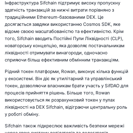
Інфраструктура Sifchain підтримує високу пропускну
здатність транзакцій за нижчі витрати порівняно з
традиційними Ethereum-базованими DEX. Це
досягається завдяки використанню Cosmos SDK, яке
відоме своєю масштабованістю та ефективністю. Крім
того, Sifchain вводить Постійні Пули Ліквідності (CLP),
новаторську концепцію, яка дозволяє постачальникам
ліквідності отримувати винагороди, одночасно
сприяючи більш ефективним обмінним транзакціям.
Рідний токен платформи, Rowan, виконує кілька функцій
у екосистемі. Він діє як утилітарний та управлінський
токен, дозволяючи власникам брати участь у SifDAO для
процесів прийняття рішень. Більше того, Rowan
використовується як розрахунковий токен у пулах
ліквідності на DEX Sifchain, відіграючи центральну роль
у роботі обміну.
Sifchain також підкреслює важливість безпеки мережі
через свою систему валідаторів та делегаторів.