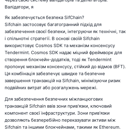
Валідатори, я
Як забезпечується безпека SifChain?
Sifchain застосовує багатогранний підхід для
забезпечення своєї безпеки, інтегруючи як технічні, так
і спільнотні стратегії. В основі своїй Sifchain
використовує Cosmos SDK та механізм консенсусу
Tendermint. Cosmos SDK надає міцний фреймворк для
створення блокчейн-додатків, тоді як Tendermint
пропонує механізм консенсусу, стійкий до відмов (BFT).
Ця комбінація забезпечує швидке та безпечне
завершення транзакцій на Sifchain, мінімізуючи ризик
подвійних витрат або розгалужень мережі.
Для забезпечення безпечних міжланцюгових
транзакцій Sifchain ввів зони прив'язки, ключовий
компонент своєї інфраструктури. Зони прив'язки
дозволяють безперебійно переказувати активи між
Sifchain та іншими блокчейнами, такими як Ethereum.