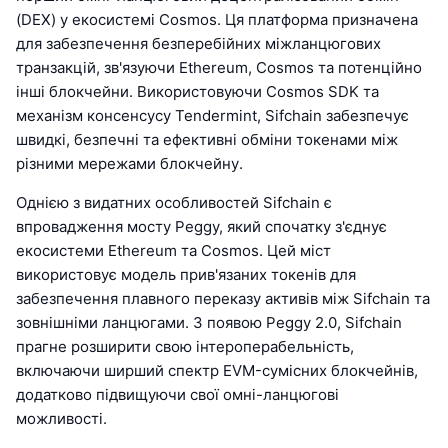
(DEX) у екосистемі Cosmos. Ця платформа призначена
для забезпечення безперебійних міжланцюгових
транзакцій, зв'язуючи Ethereum, Cosmos та потенційно
інші блокчейни. Використовуючи Cosmos SDK та
механізм консенсусу Tendermint, Sifchain забезпечує
швидкі, безпечні та ефективні обміни токенами між
різними мережами блокчейну.
Однією з видатних особливостей Sifchain є
впровадження мосту Peggy, який спочатку з'єднує
екосистеми Ethereum та Cosmos. Цей міст
використовує модель прив'язаних токенів для
забезпечення плавного переказу активів між Sifchain та
зовнішніми ланцюгами. З появою Peggy 2.0, Sifchain
прагне розширити свою інтероперабельність,
включаючи ширший спектр EVM-сумісних блокчейнів,
додатково підвищуючи свої омні-ланцюгові
можливості.