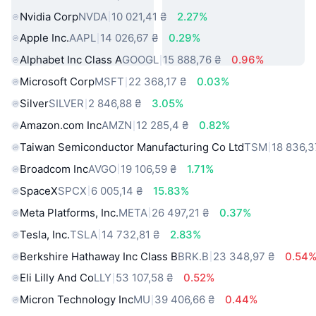
Nvidia Corp
NVDA
10 021,41 ₴
2.27%
Apple Inc.
AAPL
14 026,67 ₴
0.29%
Alphabet Inc Class A
GOOGL
15 888,76 ₴
0.96%
Microsoft Corp
MSFT
22 368,17 ₴
0.03%
Silver
SILVER
2 846,88 ₴
3.05%
Amazon.com Inc
AMZN
12 285,4 ₴
0.82%
Taiwan Semiconductor Manufacturing Co Ltd
TSM
18 836,3
Broadcom Inc
AVGO
19 106,59 ₴
1.71%
SpaceX
SPCX
6 005,14 ₴
15.83%
Meta Platforms, Inc.
META
26 497,21 ₴
0.37%
Tesla, Inc.
TSLA
14 732,81 ₴
2.83%
Berkshire Hathaway Inc Class B
BRK.B
23 348,97 ₴
0.54
Eli Lilly And Co
LLY
53 107,58 ₴
0.52%
Micron Technology Inc
MU
39 406,66 ₴
0.44%