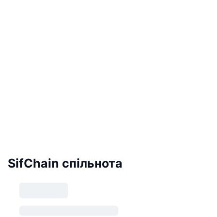
SifChain спільнота