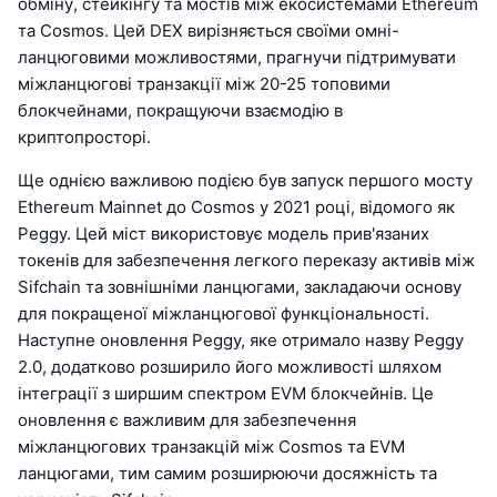
обміну, стейкінгу та мостів між екосистемами Ethereum
та Cosmos. Цей DEX вирізняється своїми омні-
ланцюговими можливостями, прагнучи підтримувати
міжланцюгові транзакції між 20-25 топовими
блокчейнами, покращуючи взаємодію в
криптопросторі.
Ще однією важливою подією був запуск першого мосту
Ethereum Mainnet до Cosmos у 2021 році, відомого як
Peggy. Цей міст використовує модель прив'язаних
токенів для забезпечення легкого переказу активів між
Sifchain та зовнішніми ланцюгами, закладаючи основу
для покращеної міжланцюгової функціональності.
Наступне оновлення Peggy, яке отримало назву Peggy
2.0, додатково розширило його можливості шляхом
інтеграції з ширшим спектром EVM блокчейнів. Це
оновлення є важливим для забезпечення
міжланцюгових транзакцій між Cosmos та EVM
ланцюгами, тим самим розширюючи досяжність та