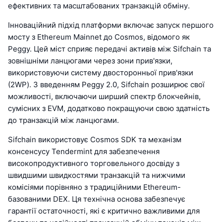
ефективних та масштабованих транзакцій обміну.
Інноваційний підхід платформи включає запуск першого
мосту з Ethereum Mainnet до Cosmos, відомого як
Peggy. Цей міст сприяє передачі активів між Sifchain та
зовнішніми ланцюгами через зони прив'язки,
використовуючи систему двосторонньої прив'язки
(2WP). З введенням Peggy 2.0, Sifchain розширює свої
можливості, включаючи ширший спектр блокчейнів,
сумісних з EVM, додатково покращуючи свою здатність
до транзакцій між ланцюгами.
Sifchain використовує Cosmos SDK та механізм
консенсусу Tendermint для забезпечення
високопродуктивного торговельного досвіду з
швидшими швидкостями транзакцій та нижчими
комісіями порівняно з традиційними Ethereum-
базованими DEX. Ця технічна основа забезпечує
гарантії остаточності, які є критично важливими для