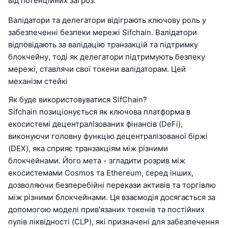
від потенційних загроз.
Валідатори та делегатори відіграють ключову роль у
забезпеченні безпеки мережі Sifchain. Валідатори
відповідають за валідацію транзакцій та підтримку
блокчейну, тоді як делегатори підтримують безпеку
мережі, ставлячи свої токени валідаторам. Цей
механізм стейкі
Як буде використовуватися SifChain?
Sifchain позиціонується як ключова платформа в
екосистемі децентралізованих фінансів (DeFi),
виконуючи головну функцію децентралізованої біржі
(DEX), яка сприяє транзакціям між різними
блокчейнами. Його мета - згладити розрив між
екосистемами Cosmos та Ethereum, серед інших,
дозволяючи безперебійні перекази активів та торгівлю
між різними блокчейнами. Ця взаємодія досягається за
допомогою моделі прив'язаних токенів та постійних
пулів ліквідності (CLP), які призначені для забезпечення