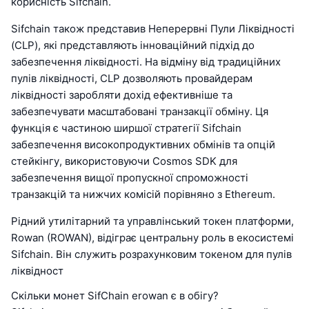
корисність Sifchain.
Sifchain також представив Неперервні Пули Ліквідності
(CLP), які представляють інноваційний підхід до
забезпечення ліквідності. На відміну від традиційних
пулів ліквідності, CLP дозволяють провайдерам
ліквідності заробляти дохід ефективніше та
забезпечувати масштабовані транзакції обміну. Ця
функція є частиною ширшої стратегії Sifchain
забезпечення високопродуктивних обмінів та опцій
стейкінгу, використовуючи Cosmos SDK для
забезпечення вищої пропускної спроможності
транзакцій та нижчих комісій порівняно з Ethereum.
Рідний утилітарний та управлінський токен платформи,
Rowan (ROWAN), відіграє центральну роль в екосистемі
Sifchain. Він служить розрахунковим токеном для пулів
ліквідност
Скільки монет SifChain erowan є в обігу?