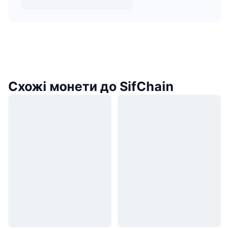
Схожі монети до SifChain