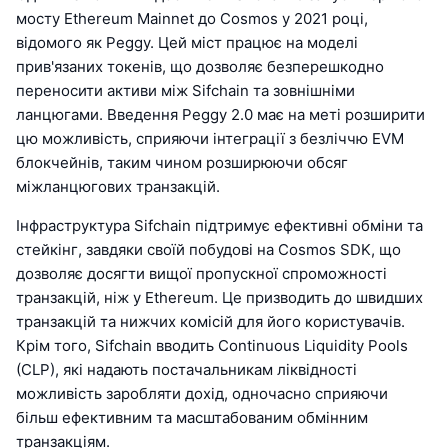
мосту Ethereum Mainnet до Cosmos у 2021 році,
відомого як Peggy. Цей міст працює на моделі
прив'язаних токенів, що дозволяє безперешкодно
переносити активи між Sifchain та зовнішніми
ланцюгами. Введення Peggy 2.0 має на меті розширити
цю можливість, сприяючи інтеграції з безліччю EVM
блокчейнів, таким чином розширюючи обсяг
міжланцюгових транзакцій.
Інфраструктура Sifchain підтримує ефективні обміни та
стейкінг, завдяки своїй побудові на Cosmos SDK, що
дозволяє досягти вищої пропускної спроможності
транзакцій, ніж у Ethereum. Це призводить до швидших
транзакцій та нижчих комісій для його користувачів.
Крім того, Sifchain вводить Continuous Liquidity Pools
(CLP), які надають постачальникам ліквідності
можливість заробляти дохід, одночасно сприяючи
більш ефективним та масштабованим обмінним
транзакціям.