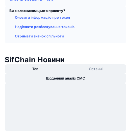
В тренді
Криптовалютні ETF
Навчайтеся
CMC Протокол контексту моделі
Ви є власником цього проекту?
Оновити інформацію про токен
Нове
Біткоїн ETF
x402
Новини
Надіслати розблокування токенів
Крипто
Эфириум ETF
Отримати значок спільноти
Студент
Політика
Технічний аналіз
Дослідження
SifChain Новини
Спорт
RSI
Відео
Топ
Останні
Фінанси
Щоденний аналіз CMC
MACD
Словник
Технології
Деривативи
Кампанії
NFT
Огляд
Airdrops
Загальна статистика NFT
Ліквідації
Винагороди у Діамантах