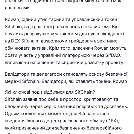
безпеки та надійності транзакцій обміну токенів між
ланцюгами.
Rowan, рідний утилітарний та управлінський токен
Sifchain, відіграє центральну роль в екосистемі. Він
служить розрахунковим токеном для пулів ліквідності
на DEX Sifchain, дозволяючи трейдерам ефективно
обмінювати активи. Крім того, власники Rowan можуть
брати участь у управлінні платформою через SifDAO,
впливаючи на рішення та сприяючи розвитку проекту.
Валідатори та делегатори становлять основу безпечної
мережі Sifchain. Валідатори, які ставлять токени Rowan
Які ключові події відбулися для SifChain?
Sifchain заявив про себе в просторі криптовалют та
блокчейну через серію значних розробок та досягнень.
Одним із ключових моментів для Sifchain стало
введення їхнього децентралізованого обміну (DEX),
який призначений для забезпечення безперебійного