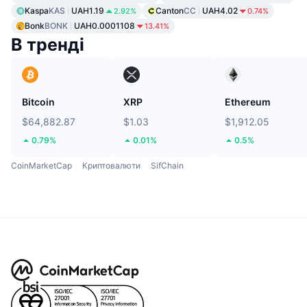
Kaspa
KAS
UAH1.19
Canton
CC
UAH4.02
2.92%
0.74%
Bonk
BONK
UAH0.0001108
13.41%
В тренді
Bitcoin
XRP
Ethereum
$64,882.87
$1.03
$1,912.05
0.79%
0.01%
0.5%
CoinMarketCap
Криптовалюти
SifChain