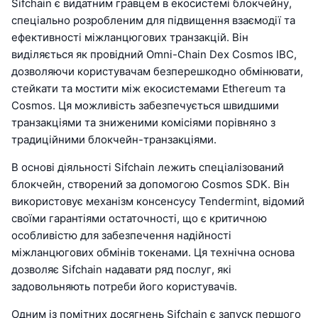
Sifchain є видатним гравцем в екосистемі блокчейну,
спеціально розробленим для підвищення взаємодії та
ефективності міжланцюгових транзакцій. Він
виділяється як провідний Omni-Chain Dex Cosmos IBC,
дозволяючи користувачам безперешкодно обмінювати,
стейкати та мостити між екосистемами Ethereum та
Cosmos. Ця можливість забезпечується швидшими
транзакціями та зниженими комісіями порівняно з
традиційними блокчейн-транзакціями.
В основі діяльності Sifchain лежить спеціалізований
блокчейн, створений за допомогою Cosmos SDK. Він
використовує механізм консенсусу Tendermint, відомий
своїми гарантіями остаточності, що є критичною
особливістю для забезпечення надійності
міжланцюгових обмінів токенами. Ця технічна основа
дозволяє Sifchain надавати ряд послуг, які
задовольняють потреби його користувачів.
Одним із помітних досягнень Sifchain є запуск першого