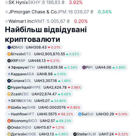
SK Hynix
SKHY
6 186,83 ₴
3.92%
JPmorgan Chase & Co
JPM
16 038,07 ₴
0.34%
Walmart Inc
WMT
5 005,67 ₴
0.20%
Найбільш відвідувані
криптовалюти
ADI
ADI
UAH308.43
0.21%
Біткоїн
BTC
UAH2,905,870.55
0.62%
XRP
XRP
UAH46.13
0.21%
Эфириум
ETH
UAH85,629.56
Pi
PI
UAH4.06
0.34%
2.80%
Кардано
ADA
UAH8.98
0.10%
Солана
SOL
UAH3,307.16
1.40%
Hyperliquid
HYPE
UAH2,424.78
2.96%
Zcash
ZEC
UAH22,674.47
0.05%
SKYAI
SKYAI
UAH5.07
24.80%
Шиба іну
SHIB
UAH0.0002076
0.95%
Hashflow
HFT
UAH0.5575
Sui
SUI
UAH30.29
58.22%
0.14%
Biconomy
BICO
UAH2.57
69.23%
Ondo
ONDO
UAH15.67
1.21%
Догікоїн
DOGE
UAH3.13
Stellar
XLM
UAH7.24
0.80%
0.22%