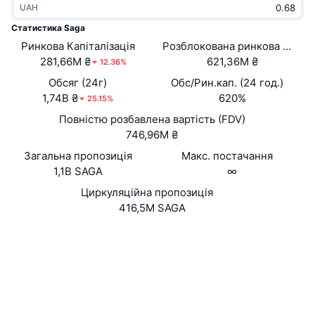
UAH
В тренді
Криптовалютні ETF
Навчайтеся
CMC Протокол контексту моделі
Статистика Saga
Ринкова Капіталізація
Нове
Розблокована ринкова капіта
Біткоїн ETF
x402
Новини
281,66M ₴
621,36M ₴
12.36%
Крипто
Эфириум ETF
Обсяг (24г)
Обс/Рин.кап. (24 год.)
Студент
1,74B ₴
620%
25.15%
Політика
Повністю розбавлена вартість (FDV)
Технічний аналіз
Дослідження
746,96M ₴
Спорт
Загальна пропозиція
Макс. постачання
RSI
Відео
1,1B SAGA
∞
Фінанси
MACD
Циркуляційна пропозиція
Словник
416,5M SAGA
Технології
Вебсайти
Website
Whitepaper
Деривативи
Кампанії
Соціальні
NFT
Огляд
Airdrops
0xf42f...32fa98
Контракти
Загальна статистика NFT
Ліквідації
3.8
Винагороди у Діамантах
Рейтинг (CertiK)