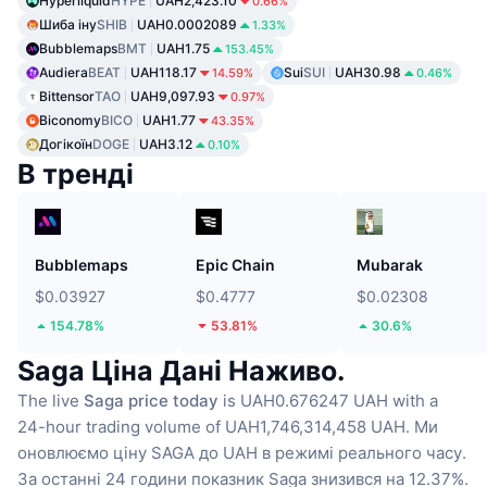
Hyperliquid
HYPE
UAH2,423.10
0.66%
Шиба іну
SHIB
UAH0.0002089
1.33%
Bubblemaps
BMT
UAH1.75
153.45%
Audiera
BEAT
UAH118.17
Sui
SUI
UAH30.98
14.59%
0.46%
Bittensor
TAO
UAH9,097.93
0.97%
Biconomy
BICO
UAH1.77
43.35%
Догікоїн
DOGE
UAH3.12
0.10%
В тренді
Bubblemaps
Epic Chain
Mubarak
$0.03927
$0.4777
$0.02308
154.78%
53.81%
30.6%
Saga Ціна Дані Наживо.
The live
Saga price today
is UAH0.676247 UAH with a
24-hour trading volume of UAH1,746,314,458 UAH.
Ми
оновлюємо ціну SAGA до UAH в режимі реального часу.
За останні 24 години показник Saga знизився на 12.37%.