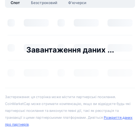
Спот
Безстроковий
Ф'ючерси
Завантаження даних ...
Застереження: ця сторінка може містити партнерські посилання.
CoinMarketCap може отримати компенсацію, якщо ви відвідуєте будь-які
партнерські посилання та виконуєте певні дії, такі як реєстрація та
транзакції з цими партнерськими платформами. Дивіться
Розкриття даних
про партнерів
.