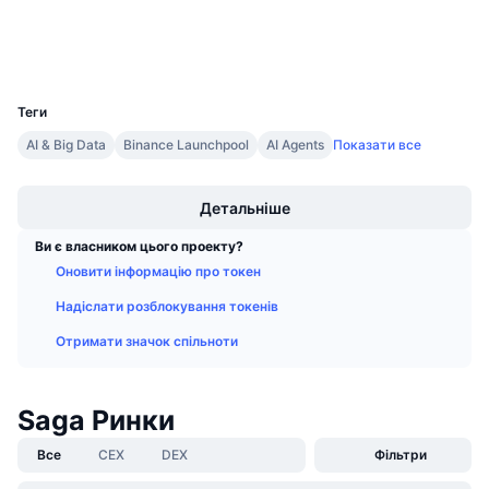
Майбутні розпродажі
Дослідники
www.mintscan.io
Ставки фінансування
Навчайся та заробляй
Гаманці
UCID
30372
Календарі
Теги
AI & Big Data
Binance Launchpool
AI Agents
Показати все
Календар ICO
Boost
Календар Подій
Детальніше
Ви є власником цього проекту?
Оновити інформацію про токен
Надіслати розблокування токенів
Отримати значок спільноти
Saga Ринки
Все
CEX
DEX
Фільтри