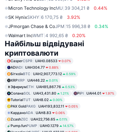
Micron Technology Inc
MU
39 304,21 ₴
0.44%
SK Hynix
SKHY
6 170,75 ₴
3.92%
JPmorgan Chase & Co
JPM
15 996,38 ₴
0.34%
Walmart Inc
WMT
4 992,65 ₴
0.20%
Найбільш відвідувані
криптовалюти
Casper
CSPR
UAH0.08533
0.07%
ADI
ADI
UAH304.77
0.88%
Біткоїн
BTC
UAH2,907,773.12
0.59%
XRP
XRP
UAH46.22
0.01%
Эфириум
ETH
UAH85,867.76
0.53%
Солана
SOL
UAH3,431.80
Pi
PI
UAH4.01
1.21%
1.97%
Tutorial
TUT
UAH8.02
0.00%
PAX Gold
PAXG
UAH193,832.11
0.05%
Кардано
ADA
UAH8.83
0.06%
Zcash
ZEC
UAH22,756.65
0.11%
Pump.fun
PUMP
UAH0.1279
14.57%