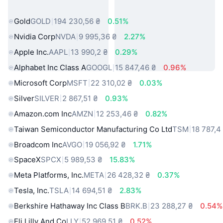
світу
Gold
GOLD
194 230,56 ₴
0.51%
Nvidia Corp
NVDA
9 995,36 ₴
2.27%
Apple Inc.
AAPL
13 990,2 ₴
0.29%
Alphabet Inc Class A
GOOGL
15 847,46 ₴
0.96%
Microsoft Corp
MSFT
22 310,02 ₴
0.03%
Silver
SILVER
2 867,51 ₴
0.93%
Amazon.com Inc
AMZN
12 253,46 ₴
0.82%
Taiwan Semiconductor Manufacturing Co Ltd
TSM
18 787,4
Broadcom Inc
AVGO
19 056,92 ₴
1.71%
SpaceX
SPCX
5 989,53 ₴
15.83%
Meta Platforms, Inc.
META
26 428,32 ₴
0.37%
Tesla, Inc.
TSLA
14 694,51 ₴
2.83%
Berkshire Hathaway Inc Class B
BRK.B
23 288,27 ₴
0.54%
Eli Lilly And Co
LLY
52 969,51 ₴
0.52%