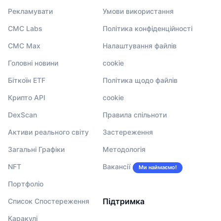
Рекламувати
Умови використання
CMC Labs
Політика конфіденційності
CMC Max
Налаштування файлів
Головні новини
cookie
Біткоїн ETF
Політика щодо файлів
Крипто API
cookie
DexScan
Правила спільноти
Активи реального світу
Застереження
Загальні Графіки
Методологія
NFT
Вакансії
Ми наймаємо!
Портфоліо
Підтримка
Список Спостереження
Каракулі