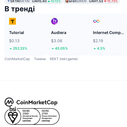
SKYAI
SKYAI
UAH5.40
siren
SIREN
UAH1.53
10.12%
15.73%
В тренді
Tutorial
Audiera
Internet Computer
$0.13
$3.06
$2.19
252.23%
45.05%
4.3%
CoinMarketCap
Токени
REKT (rekt.game)