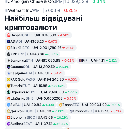
JPmorgan Chase & Co
JPM
16 029,52 ₴
0.34%
Walmart Inc
WMT
5 003 ₴
0.20%
Найбільш відвідувані
криптовалюти
Casper
CSPR
UAH0.08508
4.58%
ADI
ADI
UAH308.23
0.07%
Біткоїн
BTC
UAH2,901,789.26
0.14%
XRP
XRP
UAH46.36
0.53%
Эфириум
ETH
UAH85,683.89
Pi
PI
UAH4.11
0.02%
2.12%
Солана
SOL
UAH3,392.59
2.53%
Кардано
ADA
UAH8.91
0.47%
PAX Gold
PAXG
UAH194,245.36
0.00%
Tutorial
TUT
UAH5.85
256.63%
Hyperliquid
HYPE
UAH2,466.69
1.60%
Шиба іну
SHIB
UAH0.0002068
0.75%
Sui
SUI
UAH30.84
Zcash
ZEC
UAH22,934.92
1.39%
0.90%
Догікоїн
DOGE
UAH3.13
Cronos
CRO
UAH2.23
0.00%
3.11%
Biconomy
BICO
UAH3.08
28.29%
Audiera
BEAT
UAH137.51
46.35%