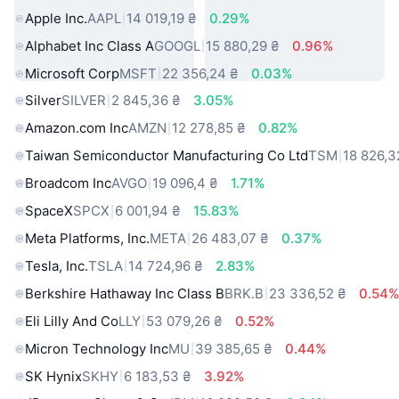
Apple Inc.
AAPL
14 019,19 ₴
0.29%
Alphabet Inc Class A
GOOGL
15 880,29 ₴
0.96%
Microsoft Corp
MSFT
22 356,24 ₴
0.03%
Silver
SILVER
2 845,36 ₴
3.05%
Amazon.com Inc
AMZN
12 278,85 ₴
0.82%
Taiwan Semiconductor Manufacturing Co Ltd
TSM
18 826,3
Broadcom Inc
AVGO
19 096,4 ₴
1.71%
SpaceX
SPCX
6 001,94 ₴
15.83%
Meta Platforms, Inc.
META
26 483,07 ₴
0.37%
Tesla, Inc.
TSLA
14 724,96 ₴
2.83%
Berkshire Hathaway Inc Class B
BRK.B
23 336,52 ₴
0.54
Eli Lilly And Co
LLY
53 079,26 ₴
0.52%
Micron Technology Inc
MU
39 385,65 ₴
0.44%
SK Hynix
SKHY
6 183,53 ₴
3.92%