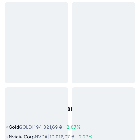
Популярні активи реального
світу
Gold
GOLD
194 321,69 ₴
2.07%
Nvidia Corp
NVDA
10 016,07 ₴
2.27%