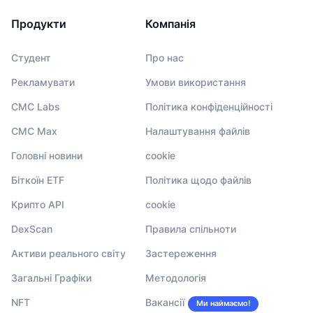
Продукти
Компанія
Студент
Про нас
Рекламувати
Умови використання
CMC Labs
Політика конфіденційності
CMC Max
Налаштування файлів
Головні новини
cookie
Біткоїн ETF
Політика щодо файлів
Крипто API
cookie
DexScan
Правила спільноти
Активи реального світу
Застереження
Загальні Графіки
Методологія
NFT
Вакансії
Ми наймаємо!