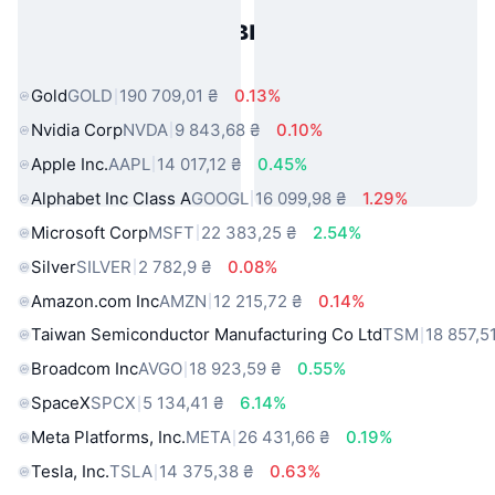
Популярні активи реального
світу
Gold
GOLD
190 709,01 ₴
0.13%
Nvidia Corp
NVDA
9 843,68 ₴
0.10%
Apple Inc.
AAPL
14 017,12 ₴
0.45%
Alphabet Inc Class A
GOOGL
16 099,98 ₴
1.29%
Microsoft Corp
MSFT
22 383,25 ₴
2.54%
Silver
SILVER
2 782,9 ₴
0.08%
Amazon.com Inc
AMZN
12 215,72 ₴
0.14%
Taiwan Semiconductor Manufacturing Co Ltd
TSM
18 857,5
Broadcom Inc
AVGO
18 923,59 ₴
0.55%
SpaceX
SPCX
5 134,41 ₴
6.14%
Meta Platforms, Inc.
META
26 431,66 ₴
0.19%
Tesla, Inc.
TSLA
14 375,38 ₴
0.63%