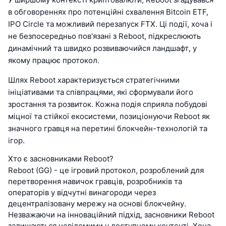
в обговореннях про потенційні схвалення Bitcoin ETF,
IPO Circle та можливий перезапуск FTX. Ці події, хоча і
не безпосередньо пов'язані з Reboot, підкреслюють
динамічний та швидко розвиваючийся ландшафт, у
якому працює протокол.
Шлях Reboot характеризується стратегічними
ініціативами та співпрацями, які сформували його
зростання та розвиток. Кожна подія сприяла побудові
міцної та стійкої екосистеми, позиціонуючи Reboot як
значного гравця на перетині блокчейн-технологій та
ігор.
Хто є засновниками Reboot?
Reboot (GG) - це ігровий протокол, розроблений для
перетворення навичок гравців, розробників та
операторів у відчутні винагороди через
децентралізовану мережу на основі блокчейну.
Незважаючи на інноваційний підхід, засновники Reboot
залишаються невідомими у доступному контенті. Хоча