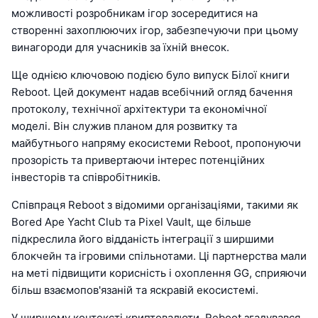
можливості розробникам ігор зосередитися на
створенні захоплюючих ігор, забезпечуючи при цьому
винагороди для учасників за їхній внесок.
Ще однією ключовою подією було випуск Білої книги
Reboot. Цей документ надав всебічний огляд бачення
протоколу, технічної архітектури та економічної
моделі. Він служив планом для розвитку та
майбутнього напряму екосистеми Reboot, пропонуючи
прозорість та привертаючи інтерес потенційних
інвесторів та співробітників.
Співпраця Reboot з відомими організаціями, такими як
Bored Ape Yacht Club та Pixel Vault, ще більше
підкреслила його відданість інтеграції з ширшими
блокчейн та ігровими спільнотами. Ці партнерства мали
на меті підвищити корисність і охоплення GG, сприяючи
більш взаємопов'язаній та яскравій екосистемі.
У ширшому контексті криптовалюти, Reboot згадувався