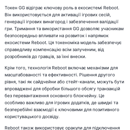
Токен GG відіграє ключову роль в екосистемі Reboot.
Він використовується для активації ігрових сесій,
генерації ігрових винагород і забезпечення валідації
гри. Тримання та використання GG дозволяє учасникам
безпосередньо впливати на розвиток і напрямок
екосистеми Reboot. Ця токеноміка модель забезпечує
справедливу компенсацію всім залученим, від
розробників до гравців, за їхні внески.
Крім того, технологія Reboot включає механізми для
масштабованості та ефективності. Рішення другого
рівня, такі як сайдчейни або стейт-канали, можуть бути
впроваджені для обробки більшого обсягу транзакцій
без перевантаження основного блокчейну. Це
особливо важливо для ігрових додатків, де швидкі та
безперебійні взаємодії є ключовими для позитивного
користувацького досвіду.
Reboot також використовує оракули для підключення