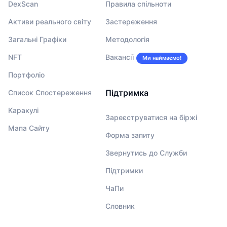
DexScan
Правила спільноти
Активи реального світу
Застереження
Загальні Графіки
Методологія
NFT
Вакансії
Ми наймаємо!
Портфоліо
Підтримка
Список Спостереження
Каракулі
Зареєструватися на біржі
Мапа Сайту
Форма запиту
Звернутись до Служби
Підтримки
ЧаПи
Словник