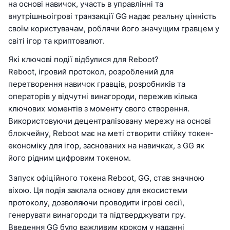
на основі навичок, участь в управлінні та
внутрішньоігрові транзакції GG надає реальну цінність
своїм користувачам, роблячи його значущим гравцем у
світі ігор та криптовалют.
Які ключові події відбулися для Reboot?
Reboot, ігровий протокол, розроблений для
перетворення навичок гравців, розробників та
операторів у відчутні винагороди, пережив кілька
ключових моментів з моменту свого створення.
Використовуючи децентралізовану мережу на основі
блокчейну, Reboot має на меті створити стійку токен-
економіку для ігор, заснованих на навичках, з GG як
його рідним цифровим токеном.
Запуск офіційного токена Reboot, GG, став значною
віхою. Ця подія заклала основу для екосистеми
протоколу, дозволяючи проводити ігрові сесії,
генерувати винагороди та підтверджувати гру.
Введення GG було важливим кроком у наданні