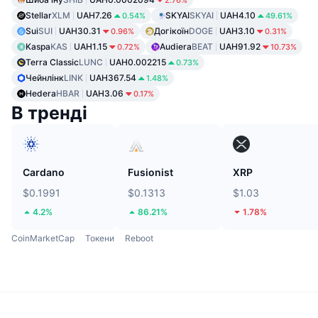
2.76%
Stellar
XLM
UAH7.26
SKYAI
SKYAI
UAH4.10
0.54%
49.61%
Sui
SUI
UAH30.31
Догікоїн
DOGE
UAH3.10
0.96%
0.31%
Kaspa
KAS
UAH1.15
Audiera
BEAT
UAH91.92
0.72%
10.73%
Terra Classic
LUNC
UAH0.002215
0.73%
Чейнлінк
LINK
UAH367.54
1.48%
Hedera
HBAR
UAH3.06
0.17%
В тренді
Cardano
Fusionist
XRP
$0.1991
$0.1313
$1.03
4.2%
86.21%
1.78%
CoinMarketCap
Токени
Reboot