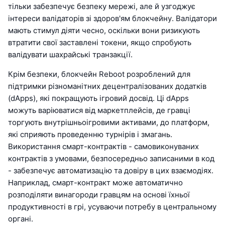
тільки забезпечує безпеку мережі, але й узгоджує
інтереси валідаторів зі здоров'ям блокчейну. Валідатори
мають стимул діяти чесно, оскільки вони ризикують
втратити свої заставлені токени, якщо спробують
валідувати шахрайські транзакції.
Крім безпеки, блокчейн Reboot розроблений для
підтримки різноманітних децентралізованих додатків
(dApps), які покращують ігровий досвід. Ці dApps
можуть варіюватися від маркетплейсів, де гравці
торгують внутрішньоігровими активами, до платформ,
які сприяють проведенню турнірів і змагань.
Використання смарт-контрактів - самовиконуваних
контрактів з умовами, безпосередньо записаними в код
- забезпечує автоматизацію та довіру в цих взаємодіях.
Наприклад, смарт-контракт може автоматично
розподіляти винагороди гравцям на основі їхньої
продуктивності в грі, усуваючи потребу в центральному
органі.