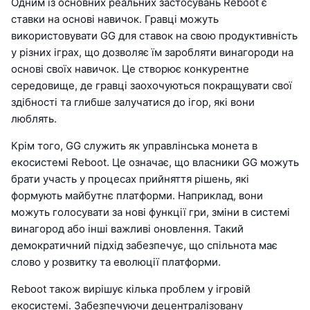
Одним із основних реальних застосувань Reboot є
ставки на основі навичок. Гравці можуть
використовувати GG для ставок на свою продуктивність
у різних іграх, що дозволяє їм заробляти винагороди на
основі своїх навичок. Це створює конкурентне
середовище, де гравці заохочуються покращувати свої
здібності та глибше залучатися до ігор, які вони
люблять.
Крім того, GG служить як управлінська монета в
екосистемі Reboot. Це означає, що власники GG можуть
брати участь у процесах прийняття рішень, які
формують майбутнє платформи. Наприклад, вони
можуть голосувати за нові функції гри, зміни в системі
винагород або інші важливі оновлення. Такий
демократичний підхід забезпечує, що спільнота має
слово у розвитку та еволюції платформи.
Reboot також вирішує кілька проблем у ігровій
екосистемі. Забезпечуючи децентралізовану