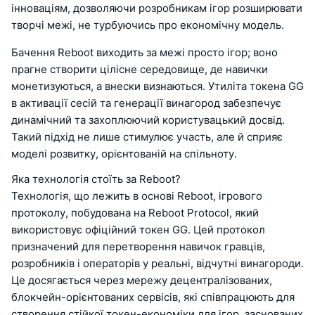
інноваціям, дозволяючи розробникам ігор розширювати
творчі межі, не турбуючись про економічну модель.
Бачення Reboot виходить за межі просто ігор; воно
прагне створити цілісне середовище, де навички
монетизуються, а внески визнаються. Утиліта токена GG
в активації сесій та генерації винагород забезпечує
динамічний та захоплюючий користувацький досвід.
Такий підхід не лише стимулює участь, але й сприяє
моделі розвитку, орієнтованій на спільноту.
Яка технологія стоїть за Reboot?
Технологія, що лежить в основі Reboot, ігрового
протоколу, побудована на Reboot Protocol, який
використовує офіційний токен GG. Цей протокол
призначений для перетворення навичок гравців,
розробників і операторів у реальні, відчутні винагороди.
Це досягається через мережу децентралізованих,
блокчейн-орієнтованих сервісів, які співпрацюють для
створення стійкої токен-економіки для ігор, заснованих