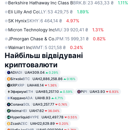
Berkshire Hathaway Inc Class B
BRK.B
23 463,33 ₴
1.11%
Eli Lilly And Co
LLY
53 429,75 ₴
1.89%
SK Hynix
SKHY
6 464,14 ₴
4.97%
Micron Technology Inc
MU
39 920,41 ₴
1.31%
JPmorgan Chase & Co
JPM
15 999,31 ₴
0.82%
Walmart Inc
WMT
5 021,58 ₴
0.24%
Найбільш відвідувані
криптовалюти
ADI
ADI
UAH309.04
0.29%
Біткоїн
BTC
UAH2,886,258.86
0.16%
XRP
XRP
UAH46.14
1.36%
Эфириум
ETH
UAH85,257.10
Pi
PI
UAH3.93
0.59%
6.93%
Кардано
ADA
UAH8.93
4.71%
Солана
SOL
UAH3,257.77
0.74%
Heima
HEI
UAH7.62
36.04%
Hyperliquid
HYPE
UAH2,497.78
0.55%
Zcash
ZEC
UAH22,629.89
0.20%
Шиба іну
SHIB
UAH0.0002094