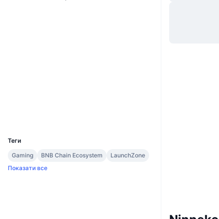
Вебсайти
Website
Whitepaper
Соціальні
0x6cad...8c2a90
Контракти
3.7
Рейтинг (CertiK)
Аудити
Дослідники
bscscan.com
Гаманці
UCID
13216
Теги
Gaming
BNB Chain Ecosystem
LaunchZone
Показати все