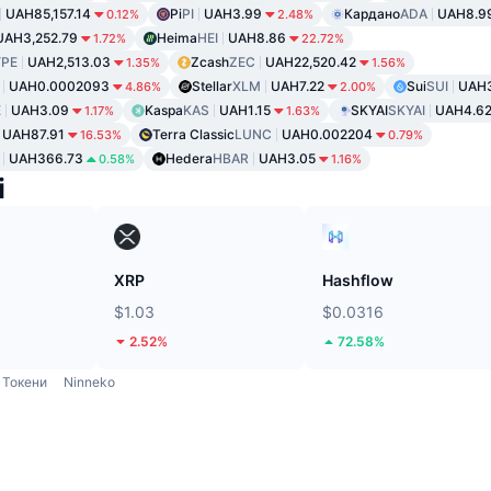
UAH85,157.14
Pi
PI
UAH3.99
Кардано
ADA
UAH8.9
0.12%
2.48%
UAH3,252.79
Heima
HEI
UAH8.86
1.72%
22.72%
PE
UAH2,513.03
Zcash
ZEC
UAH22,520.42
1.35%
1.56%
UAH0.0002093
Stellar
XLM
UAH7.22
Sui
SUI
UAH
4.86%
2.00%
E
UAH3.09
Kaspa
KAS
UAH1.15
SKYAI
SKYAI
UAH4.6
1.17%
1.63%
UAH87.91
Terra Classic
LUNC
UAH0.002204
16.53%
0.79%
UAH366.73
Hedera
HBAR
UAH3.05
0.58%
1.16%
і
XRP
Hashflow
$1.03
$0.0316
2.52%
72.58%
Токени
Ninneko