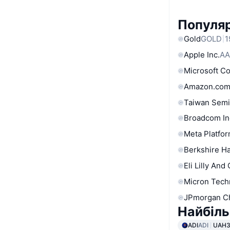
Популяр
Gold
GOLD
1
Apple Inc.
AA
Microsoft C
Amazon.com
Taiwan Semi
Broadcom In
Meta Platfor
Berkshire Ha
Eli Lilly And
Micron Tech
JPmorgan C
Найбіль
ADI
ADI
UAH3