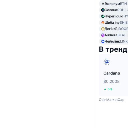
Эфириум
ETH
Солана
SOL
Hyperliquid
HY
Шиба іну
SHIB
Догікоїн
DOG
Audiera
BEAT
Чейнлінк
LINK
В тренд
Cardano
$0.2008
5%
CoinMarketCap