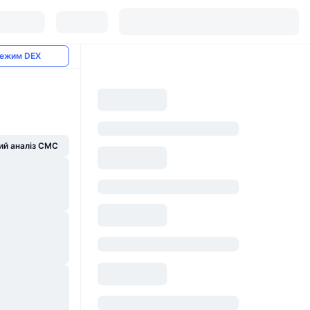
ежим DEX
й аналіз CMC