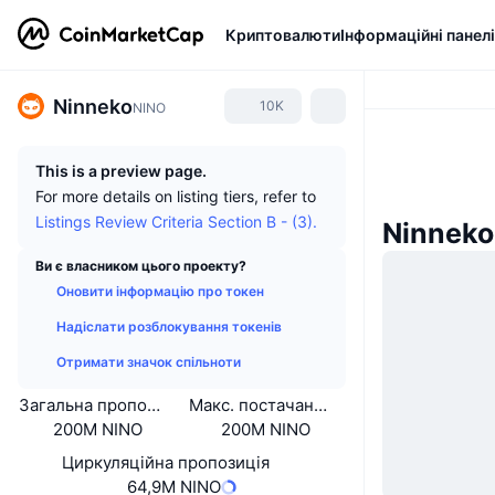
Криптовалюти
Інформаційні панелі
Ninneko
10K
NINO
This is a preview page.
For more details on listing tiers, refer to
Listings Review Criteria Section B - (3).
Ninneko
Ви є власником цього проекту?
Оновити інформацію про токен
Надіслати розблокування токенів
Отримати значок спільноти
Загальна пропозиція
Макс. постачання
200M NINO
200M NINO
Циркуляційна пропозиція
64,9M NINO