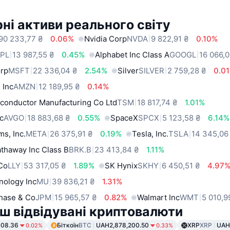
ні активи реального світу
90 233,77 ₴
0.06%
Nvidia Corp
NVDA
9 822,91 ₴
0.10%
PL
13 987,55 ₴
0.45%
Alphabet Inc Class A
GOOGL
16 066,0
orp
MSFT
22 336,04 ₴
2.54%
Silver
SILVER
2 759,28 ₴
0.0
 Inc
AMZN
12 189,95 ₴
0.14%
conductor Manufacturing Co Ltd
TSM
18 817,74 ₴
1.01%
c
AVGO
18 883,68 ₴
0.55%
SpaceX
SPCX
5 123,58 ₴
6.14%
ms, Inc.
META
26 375,91 ₴
0.19%
Tesla, Inc.
TSLA
14 345,06
thaway Inc Class B
BRK.B
23 413,84 ₴
1.11%
 Co
LLY
53 317,05 ₴
1.89%
SK Hynix
SKHY
6 450,51 ₴
4.97
nology Inc
MU
39 836,21 ₴
1.31%
hase & Co
JPM
15 965,57 ₴
0.82%
Walmart Inc
WMT
5 010,9
ш відвідувані криптовалюти
08.36
Біткоїн
BTC
UAH2,878,200.50
XRP
XRP
UAH
0.02%
0.33%