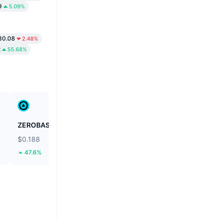
9
5.09%
30.08
2.48%
2
55.68%
ZEROBASE
Fusionist
$0.188
$0.1151
47.6%
63.08%