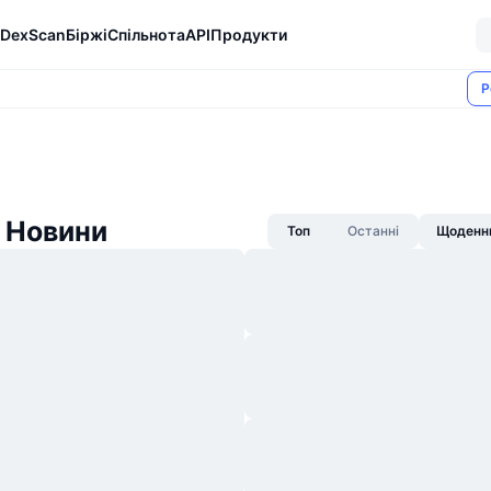
DexScan
Біржі
Спільнота
API
Продукти
Р
 Новини
Топ
Останні
Щоденни