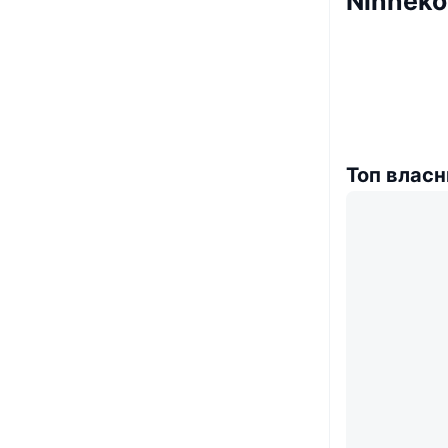
Ninneko
Топ власн