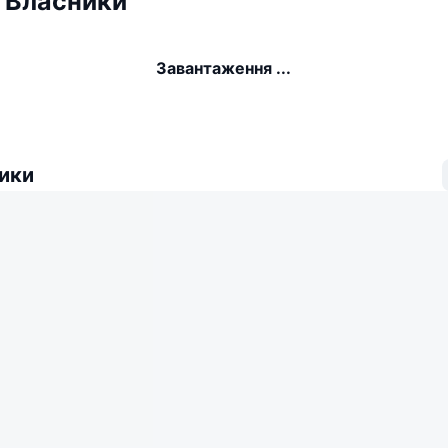
 Власники
Завантаження ...
ики