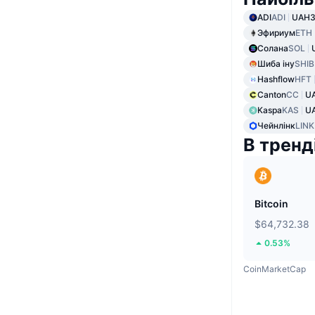
ADI
ADI
UAH3
Эфириум
ETH
Солана
SOL
Шиба іну
SHIB
Hashflow
HFT
Canton
CC
U
Kaspa
KAS
UA
Чейнлінк
LINK
В тренд
Bitcoin
$64,732.38
0.53%
CoinMarketCap