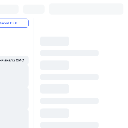
ежим DEX
й аналіз CMC