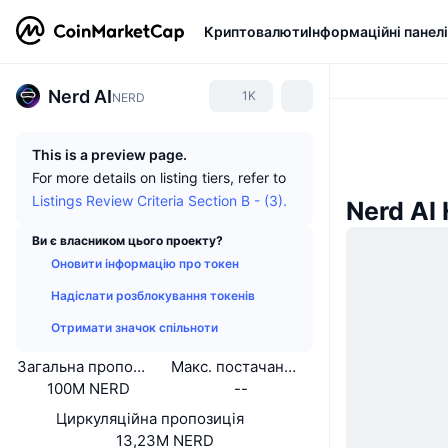
Криптовалюти
Інформаційні панелі
Nerd AI
1K
NERD
This is a preview page.
For more details on listing tiers, refer to
Listings Review Criteria Section B - (3).
Nerd AI
Ви є власником цього проекту?
Оновити інформацію про токен
Надіслати розблокування токенів
Отримати значок спільноти
Загальна пропозиція
Макс. постачання
100M NERD
--
Циркуляційна пропозиція
13,23M NERD