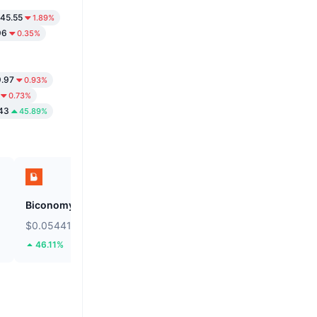
45.55
1.89%
96
0.35%
.97
0.93%
0.73%
43
45.89%
Biconomy
BNB
$0.05441
$591.55
46.11%
0.1%