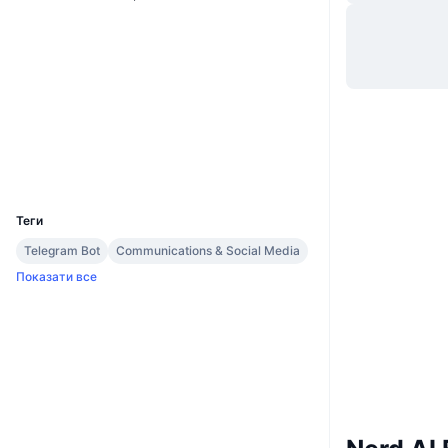
Вебсайти
Website
Whitepaper
Соціальні
Контракти
0xED12...591112
3.1
Рейтинг (CertiK)
Дослідники
etherscan.io
Гаманці
UCID
28555
Теги
Telegram Bot
Communications & Social Media
Показати все