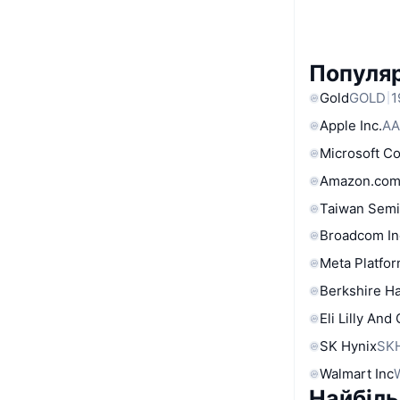
Популяр
Gold
GOLD
1
Apple Inc.
AA
Microsoft C
Amazon.com
Taiwan Semi
Broadcom In
Meta Platfor
Berkshire Ha
Eli Lilly And
SK Hynix
SK
Walmart Inc
Найбіль