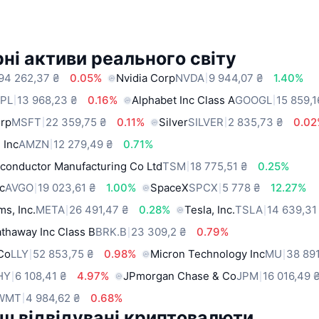
ні активи реального світу
94 262,37 ₴
0.05%
Nvidia Corp
NVDA
9 944,07 ₴
1.40%
PL
13 968,23 ₴
0.16%
Alphabet Inc Class A
GOOGL
15 859,1
orp
MSFT
22 359,75 ₴
0.11%
Silver
SILVER
2 835,73 ₴
0.0
 Inc
AMZN
12 279,49 ₴
0.71%
conductor Manufacturing Co Ltd
TSM
18 775,51 ₴
0.25%
c
AVGO
19 023,61 ₴
1.00%
SpaceX
SPCX
5 778 ₴
12.27%
ms, Inc.
META
26 491,47 ₴
0.28%
Tesla, Inc.
TSLA
14 639,31
thaway Inc Class B
BRK.B
23 309,2 ₴
0.79%
 Co
LLY
52 853,75 ₴
0.98%
Micron Technology Inc
MU
38 891
HY
6 108,41 ₴
4.97%
JPmorgan Chase & Co
JPM
16 016,49 
WMT
4 984,62 ₴
0.68%
ш відвідувані криптовалюти