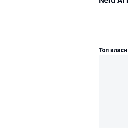
Nerd AI
Топ власн