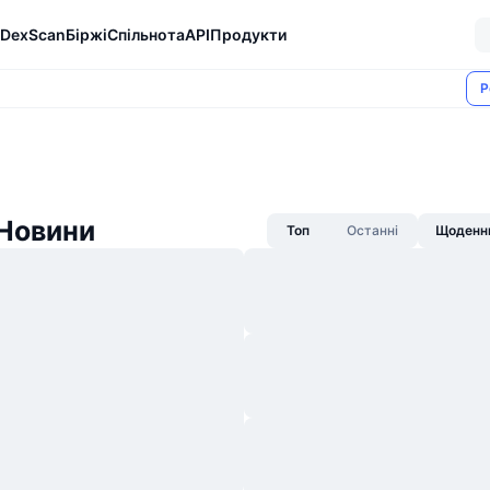
DexScan
Біржі
Спільнота
API
Продукти
Р
 Новини
Топ
Останні
Щоденни