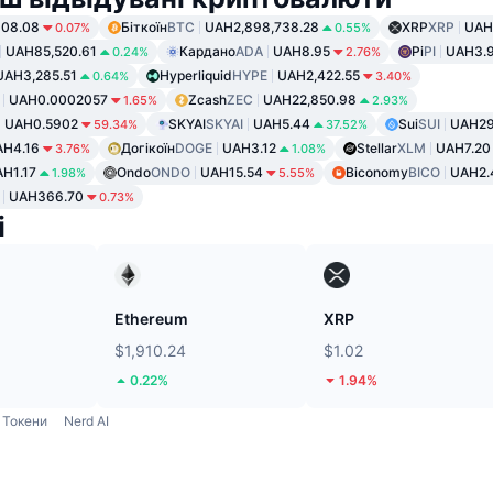
08.08
Біткоїн
BTC
UAH2,898,738.28
XRP
XRP
UAH
0.07%
0.55%
UAH85,520.61
Кардано
ADA
UAH8.95
Pi
PI
UAH3.
0.24%
2.76%
UAH3,285.51
Hyperliquid
HYPE
UAH2,422.55
0.64%
3.40%
UAH0.0002057
Zcash
ZEC
UAH22,850.98
1.65%
2.93%
UAH0.5902
SKYAI
SKYAI
UAH5.44
Sui
SUI
UAH29
59.34%
37.52%
AH4.16
Догікоїн
DOGE
UAH3.12
Stellar
XLM
UAH7.20
3.76%
1.08%
H1.17
Ondo
ONDO
UAH15.54
Biconomy
BICO
UAH2.
1.98%
5.55%
UAH366.70
0.73%
і
Ethereum
XRP
$1,910.24
$1.02
0.22%
1.94%
Токени
Nerd AI