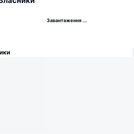
 Власники
Завантаження ...
ики