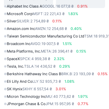
Alphabet Inc Class A
GOOGL
16 077,8 ₴
0.91%
Microsoft Corp
MSFT
22 221,43 ₴
1.83%
Silver
SILVER
2 754,89 ₴
0.11%
Amazon.com Inc
AMZN
12 254,68 ₴
0.40%
Taiwan Semiconductor Manufacturing Co Ltd
TSM
18 919,3
Broadcom Inc
AVGO
19 007,5 ₴
1.51%
Meta Platforms, Inc.
META
26 396,41 ₴
0.15%
SpaceX
SPCX
4 959,38 ₴
2.32%
Tesla, Inc.
TSLA
14 436,52 ₴
0.29%
Berkshire Hathaway Inc Class B
BRK.B
23 193,09 ₴
0.15%
Eli Lilly And Co
LLY
52 935,73 ₴
1.08%
SK Hynix
SKHY
6 557,54 ₴
3.01%
Micron Technology Inc
MU
40 773,62 ₴
1.97%
JPmorgan Chase & Co
JPM
15 957,95 ₴
0.77%