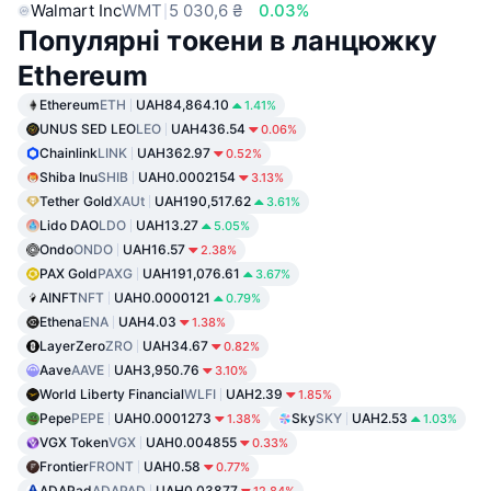
Walmart Inc
WMT
5 030,6 ₴
0.03%
Популярні токени в ланцюжку
Ethereum
Ethereum
ETH
UAH84,864.10
1.41%
UNUS SED LEO
LEO
UAH436.54
0.06%
Chainlink
LINK
UAH362.97
0.52%
Shiba Inu
SHIB
UAH0.0002154
3.13%
Tether Gold
XAUt
UAH190,517.62
3.61%
Lido DAO
LDO
UAH13.27
5.05%
Ondo
ONDO
UAH16.57
2.38%
PAX Gold
PAXG
UAH191,076.61
3.67%
AINFT
NFT
UAH0.0000121
0.79%
Ethena
ENA
UAH4.03
1.38%
LayerZero
ZRO
UAH34.67
0.82%
Aave
AAVE
UAH3,950.76
3.10%
World Liberty Financial
WLFI
UAH2.39
1.85%
Pepe
PEPE
UAH0.0001273
Sky
SKY
UAH2.53
1.38%
1.03%
VGX Token
VGX
UAH0.004855
0.33%
Frontier
FRONT
UAH0.58
0.77%
ADAPad
ADAPAD
UAH0.03877