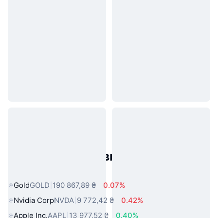
Популярні активи реального
світу
Gold
GOLD
190 867,89 ₴
0.07%
Nvidia Corp
NVDA
9 772,42 ₴
0.42%
Apple Inc.
AAPL
13 977,52 ₴
0.40%