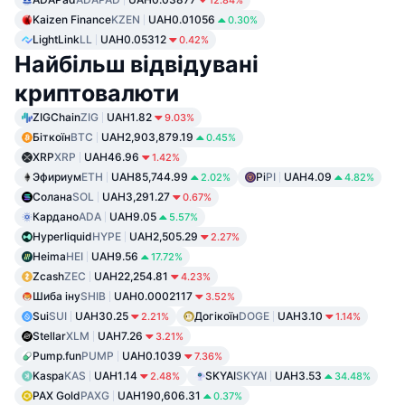
12.84%
Kaizen Finance
KZEN
UAH0.01056
0.30%
LightLink
LL
UAH0.05312
0.42%
Найбільш відвідувані
криптовалюти
ZIGChain
ZIG
UAH1.82
9.03%
Біткоїн
BTC
UAH2,903,879.19
0.45%
XRP
XRP
UAH46.96
1.42%
Эфириум
ETH
UAH85,744.99
Pi
PI
UAH4.09
2.02%
4.82%
Солана
SOL
UAH3,291.27
0.67%
Кардано
ADA
UAH9.05
5.57%
Hyperliquid
HYPE
UAH2,505.29
2.27%
Heima
HEI
UAH9.56
17.72%
Zcash
ZEC
UAH22,254.81
4.23%
Шиба іну
SHIB
UAH0.0002117
3.52%
Sui
SUI
UAH30.25
Догікоїн
DOGE
UAH3.10
2.21%
1.14%
Stellar
XLM
UAH7.26
3.21%
Pump.fun
PUMP
UAH0.1039
7.36%
Kaspa
KAS
UAH1.14
SKYAI
SKYAI
UAH3.53
2.48%
34.48%
PAX Gold
PAXG
UAH190,606.31
0.37%