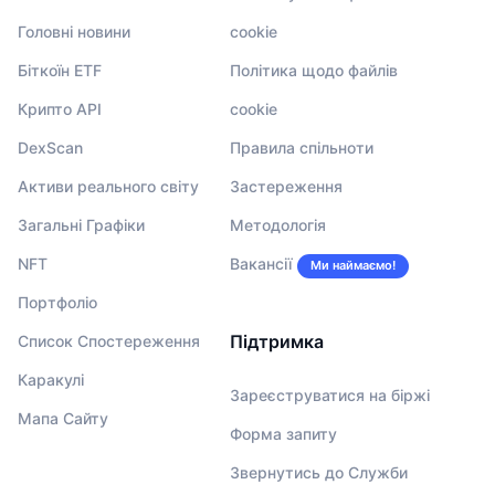
Головні новини
cookie
Біткоїн ETF
Політика щодо файлів
Крипто API
cookie
DexScan
Правила спільноти
Активи реального світу
Застереження
Загальні Графіки
Методологія
NFT
Вакансії
Ми наймаємо!
Портфоліо
Підтримка
Список Спостереження
Каракулі
Зареєструватися на біржі
Мапа Сайту
Форма запиту
Звернутись до Служби