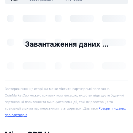
Завантаження даних ...
Застереження: ця сторінка може містити партнерські посилання.
CoinMarketCap може отримати компенсацію, якщо ви відвідуєте будь-які
партнерські посилання та виконуєте певні дії, такі як реєстрація та
транзакції з цими партнерськими платформами. Дивіться
Розкриття даних
про партнерів
.