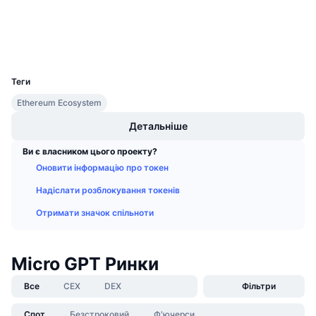
Майбутні розпродажі
Дослідники
etherscan.io
Ставки фінансування
Навчайся та заробляй
Гаманці
UCID
30826
Календарі
Теги
Календар ICO
Ethereum Ecosystem
Детальніше
Календар Подій
Ви є власником цього проекту?
Оновити інформацію про токен
Надіслати розблокування токенів
Отримати значок спільноти
Micro GPT Ринки
Все
CEX
DEX
Фільтри
Спот
Безстроковий
Ф'ючерси