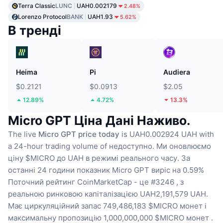
Terra Classic
LUNC
UAH0.002179
2.48%
Lorenzo Protocol
BANK
UAH1.93
5.62%
В тренді
Heima
Pi
Audiera
$0.2121
$0.0913
$2.05
12.89%
4.72%
13.3%
Micro GPT Ціна Дані Наживо.
The live
Micro GPT price today
is UAH0.002924 UAH with
a 24-hour trading volume of недоступно.
Ми оновлюємо
ціну $MICRO до UAH в режимі реального часу.
За
останні 24 години показник Micro GPT виріс на 0.59%
Поточний рейтинг CoinMarketCap - це #3246 , з
реальною ринковою капіталізацією UAH2,191,579 UAH.
Має циркуляційний запас 749,486,183 $MICRO монет
і
максимальну пропозицію 1,000,000,000 $MICRO монет .