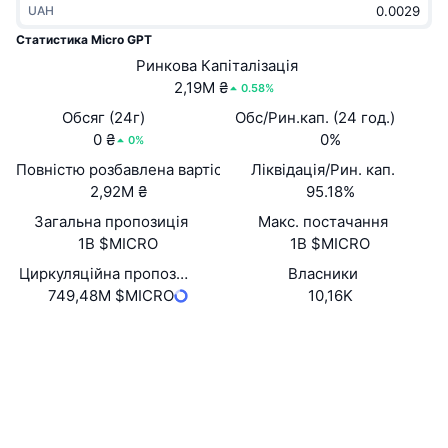
UAH
В тренді
Криптовалютні ETF
Навчайтеся
CMC Протокол контексту моделі
Статистика Micro GPT
Нове
Ринкова Капіталізація
Біткоїн ETF
x402
Новини
2,19M ₴
0.58%
Крипто
Эфириум ETF
Обсяг (24г)
Обс/Рин.кап. (24 год.)
Студент
0 ₴
0%
0%
Політика
Повністю розбавлена вартість (FDV)
Ліквідація/Рин. кап.
Технічний аналіз
Дослідження
2,92M ₴
95.18%
Спорт
Загальна пропозиція
Макс. постачання
RSI
Відео
1B $MICRO
1B $MICRO
Фінанси
MACD
Циркуляційна пропозиція
Власники
Словник
749,48M $MICRO
10,16K
Технології
Вебсайти
Website
Whitepaper
Деривативи
Кампанії
Соціальні
NFT
Огляд
Airdrops
Контракти
0x8CED...DC26d5
2.2
Рейтинг (CertiK)
Загальна статистика NFT
Ліквідації
Винагороди у Діамантах
Аудити