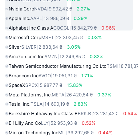
Nvidia Corp
NVDA
9 992,42 ₴
2.27%
Apple Inc.
AAPL
13 986,09 ₴
0.29%
Alphabet Inc Class A
GOOGL
15 842,79 ₴
0.96%
Microsoft Corp
MSFT
22 303,45 ₴
0.03%
Silver
SILVER
2 838,64 ₴
3.05%
Amazon.com Inc
AMZN
12 249,85 ₴
0.82%
Taiwan Semiconductor Manufacturing Co Ltd
TSM
18 781,8
Broadcom Inc
AVGO
19 051,31 ₴
1.71%
SpaceX
SPCX
5 987,77 ₴
15.83%
Meta Platforms, Inc.
META
26 420,54 ₴
0.37%
Tesla, Inc.
TSLA
14 690,19 ₴
2.83%
Berkshire Hathaway Inc Class B
BRK.B
23 281,42 ₴
0.54%
Eli Lilly And Co
LLY
52 953,93 ₴
0.52%
Micron Technology Inc
MU
39 292,65 ₴
0.44%