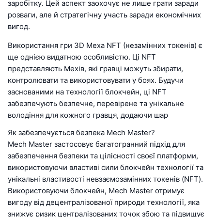
заробітку. Цей аспект заохочує не лише грати заради
розваги, але й стратегічну участь заради економічних
вигод.
Використання гри 3D Меха NFT (незамінних токенів) є
ще однією видатною особливістю. Ці NFT
представляють Мехів, які гравці можуть збирати,
контролювати та використовувати у боях. Будучи
заснованими на технології блокчейн, ці NFT
забезпечують безпечне, перевірене та унікальне
володіння для кожного гравця, додаючи шар
Як забезпечується безпека Mech Master?
Mech Master застосовує багатогранний підхід для
забезпечення безпеки та цілісності своєї платформи,
використовуючи властиві сили блокчейн технології та
унікальні властивості невзаємозамінних токенів (NFT).
Використовуючи блокчейн, Mech Master отримує
вигоду від децентралізованої природи технології, яка
знижує ризик централізованих точок збою та підвищує