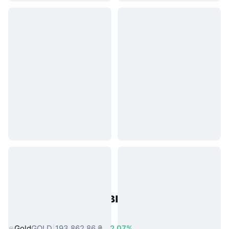
Популярні активи реального
світу
Gold
GOLD
193 862,86 ₴
2.07%