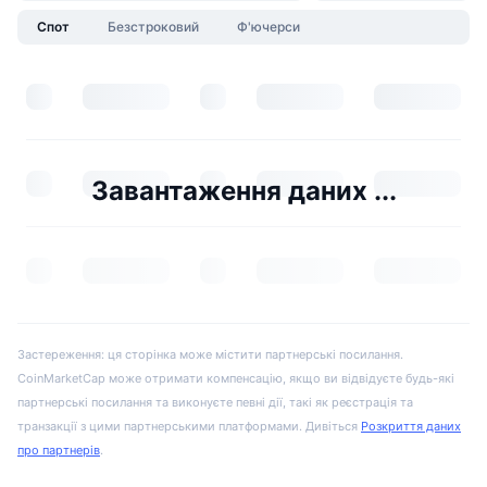
Спот
Безстроковий
Ф'ючерси
Завантаження даних ...
Застереження: ця сторінка може містити партнерські посилання.
CoinMarketCap може отримати компенсацію, якщо ви відвідуєте будь-які
партнерські посилання та виконуєте певні дії, такі як реєстрація та
транзакції з цими партнерськими платформами. Дивіться
Розкриття даних
про партнерів
.