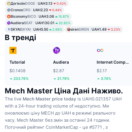
Догікоїн
DOGE
UAH3.13
0.43%
Cronos
CRO
UAH2.23
0.44%
Biconomy
BICO
UAH3.06
15.87%
Audiera
BEAT
UAH130.01
32.92%
SKYAI
SKYAI
UAH5.50
siren
SIREN
UAH1.49
2.66%
3.23%
В тренді
Tutorial
Audiera
Internet Computer
$0.1408
$2.87
$2.17
233.76%
31.79%
3.74%
Mech Master Ціна Дані Наживо.
The live
Mech Master price today
is UAH0.021357 UAH
with a 24-hour trading volume of недоступно.
Ми
оновлюємо ціну MECH до UAH в режимі реального
часу.
Mech Master без змін за останні 24 години.
Поточний рейтинг CoinMarketCap - це #5771 , з