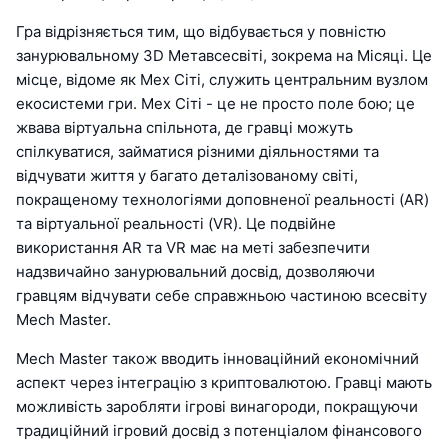
Гра відрізняється тим, що відбувається у повністю
занурювальному 3D Метавсесвіті, зокрема на Місяці. Це
місце, відоме як Мех Сіті, служить центральним вузлом
екосистеми гри. Мех Сіті - це не просто поле бою; це
жвава віртуальна спільнота, де гравці можуть
спілкуватися, займатися різними діяльностями та
відчувати життя у багато деталізованому світі,
покращеному технологіями доповненої реальності (AR)
та віртуальної реальності (VR). Це подвійне
використання AR та VR має на меті забезпечити
надзвичайно занурювальний досвід, дозволяючи
гравцям відчувати себе справжньою частиною всесвіту
Mech Master.
Mech Master також вводить інноваційний економічний
аспект через інтеграцію з криптовалютою. Гравці мають
можливість заробляти ігрові винагороди, покращуючи
традиційний ігровий досвід з потенціалом фінансового