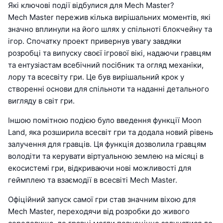
Які ключові події відбулися для Mech Master?
Mech Master пережив кілька вирішальних моментів, які
значно вплинули на його шлях у спільноті блокчейну та
ігор. Спочатку проект привернув увагу завдяки
розробці та випуску своєї ігрової вікі, надаючи гравцям
та ентузіастам всебічний посібник та огляд механіки,
лору та всесвіту гри. Це був вирішальний крок у
створенні основи для спільноти та наданні детального
вигляду в світ гри.
Іншою помітною подією було введення функції Moon
Land, яка розширила всесвіт гри та додала новий рівень
залучення для гравців. Ця функція дозволила гравцям
володіти та керувати віртуальною землею на місяці в
екосистемі гри, відкриваючи нові можливості для
геймплею та взаємодії в всесвіті Mech Master.
Офіційний запуск самої гри став значним віхою для
Mech Master, переходячи від розробки до живого