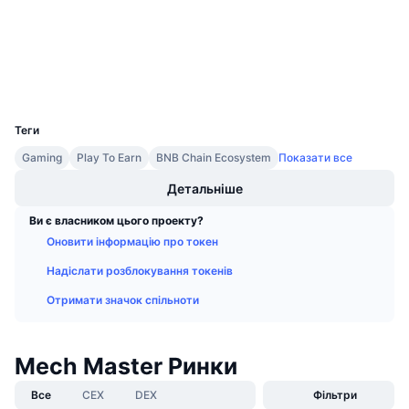
Аудити
Майбутні розпродажі
Ставки фінансування
Навчайся та заробляй
Дослідники
bscscan.com
Гаманці
Календарі
UCID
12833
Календар ICO
Теги
Gaming
Play To Earn
BNB Chain Ecosystem
Показати все
Календар Подій
Детальніше
Ви є власником цього проекту?
Оновити інформацію про токен
Надіслати розблокування токенів
Отримати значок спільноти
Mech Master Ринки
Все
CEX
DEX
Фільтри