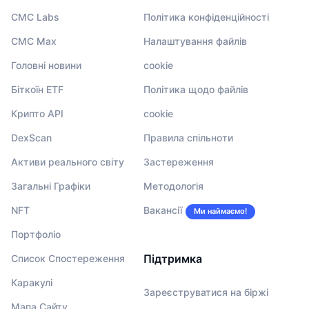
CMC Labs
Політика конфіденційності
CMC Max
Налаштування файлів
Головні новини
cookie
Біткоїн ETF
Політика щодо файлів
Крипто API
cookie
DexScan
Правила спільноти
Активи реального світу
Застереження
Загальні Графіки
Методологія
NFT
Вакансії
Ми наймаємо!
Портфоліо
Підтримка
Список Спостереження
Каракулі
Зареєструватися на біржі
Мапа Сайту