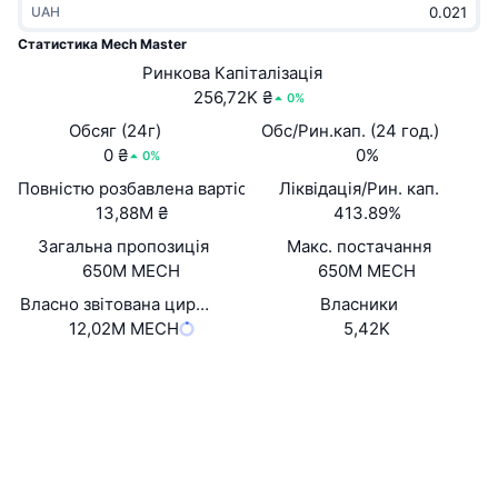
UAH
В тренді
Криптовалютні ETF
Навчайтеся
CMC Протокол контексту моделі
Статистика Mech Master
Нове
Ринкова Капіталізація
Біткоїн ETF
x402
Новини
256,72K ₴
0%
Крипто
Эфириум ETF
Обсяг (24г)
Обс/Рин.кап. (24 год.)
Студент
0 ₴
0%
0%
Політика
Повністю розбавлена вартість (FDV)
Ліквідація/Рин. кап.
Технічний аналіз
Дослідження
13,88M ₴
413.89%
Спорт
Загальна пропозиція
Макс. постачання
RSI
Відео
650M MECH
650M MECH
Фінанси
MACD
Власно звітована циркуляційна пропозиція
Власники
Словник
12,02M MECH
5,42K
Технології
Вебсайти
Website
Whitepaper
Деривативи
Кампанії
NFT
Соціальні
Огляд
Airdrops
Контракти
Загальна статистика NFT
0xc7b7...f056a9
Ліквідації
3.2
Винагороди у Діамантах
Рейтинг (CertiK)