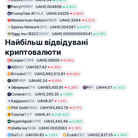
Perry
PERRY
UAH0.004659
0.92%
PrompTale AI
TALE
UAH0.04225
5.80%
Wonderman Nation
WNDR
UAH0.3094
0.52%
Spores Network
SPO
UAH0.004387
0.87%
Oggy Inu (BSC)
OGGY
UAH0.000000000041
2.18%
Найбільш відвідувані
криптовалюти
Casper
CSPR
UAH0.08555
0.06%
ADI
ADI
UAH307.42
0.30%
Біткоїн
BTC
UAH2,892,012.81
0.56%
XRP
XRP
UAH46.34
0.09%
Эфириум
ETH
UAH85,455.91
Pi
PI
UAH4.07
0.39%
1.12%
Солана
SOL
UAH3,395.20
1.56%
Кардано
ADA
UAH8.87
1.47%
PAX Gold
PAXG
UAH193,862.76
0.17%
Tutorial
TUT
UAH6.41
236.45%
Hyperliquid
HYPE
UAH2,442.46
0.58%
Шиба іну
SHIB
UAH0.0002063
0.76%
Sui
SUI
UAH30.82
Zcash
ZEC
UAH22,837.25
1.05%
0.44%