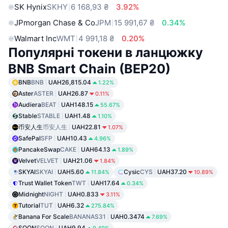
SK Hynix
SKHY
6 168,93 ₴
3.92%
JPmorgan Chase & Co
JPM
15 991,67 ₴
0.34%
Walmart Inc
WMT
4 991,18 ₴
0.20%
Популярні токени в ланцюжку
BNB Smart Chain (BEP20)
BNB
BNB
UAH26,815.04
1.22%
Aster
ASTER
UAH26.87
0.11%
Audiera
BEAT
UAH148.15
55.67%
Stable
STABLE
UAH1.48
1.10%
币安人生
币安人生
UAH22.81
1.07%
SafePal
SFP
UAH10.43
4.96%
PancakeSwap
CAKE
UAH64.13
1.89%
Velvet
VELVET
UAH21.06
1.84%
SKYAI
SKYAI
UAH5.60
Cysic
CYS
UAH37.20
11.84%
10.89%
Trust Wallet Token
TWT
UAH17.64
0.34%
Midnight
NIGHT
UAH0.833
3.11%
Tutorial
TUT
UAH6.32
275.84%
Banana For Scale
BANANAS31
UAH0.3474
7.69%
SOON
SOON
UAH9.94
9.49%