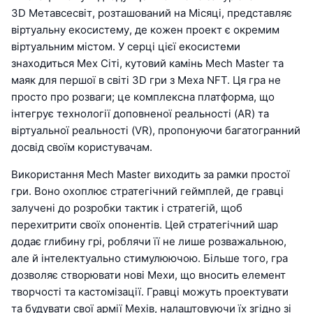
3D Метавсесвіт, розташований на Місяці, представляє
віртуальну екосистему, де кожен проект є окремим
віртуальним містом. У серці цієї екосистеми
знаходиться Мех Сіті, кутовий камінь Mech Master та
маяк для першої в світі 3D гри з Меха NFT. Ця гра не
просто про розваги; це комплексна платформа, що
інтегрує технології доповненої реальності (AR) та
віртуальної реальності (VR), пропонуючи багатогранний
досвід своїм користувачам.
Використання Mech Master виходить за рамки простої
гри. Воно охоплює стратегічний геймплей, де гравці
залучені до розробки тактик і стратегій, щоб
перехитрити своїх опонентів. Цей стратегічний шар
додає глибину грі, роблячи її не лише розважальною,
але й інтелектуально стимулюючою. Більше того, гра
дозволяє створювати нові Мехи, що вносить елемент
творчості та кастомізації. Гравці можуть проектувати
та будувати свої армії Мехів, налаштовуючи їх згідно зі