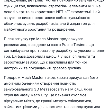
середовища, де гравці могли повноцінно залучатися до
функцій гри, включаючи стратегічні елементи RPG на
основі черг та використання NFT в її екосистемі. Цей
запуск не лише представляв собою кульмінацію
обширних зусиль розробників, але й задав тон для
майбутнього зростання та розширення.
Після запуску гри Mech Master продовжував
розвиватися, з введенням свого Public Testnet, що
сигналізувало про триваючу розробку та удосконалення
гри. Ця фаза дозволила ширшій участі спільноти та
зворотному зв'язку, що є важливим для точної
настройки та покращення ігрового досвіду.
Подорож Mech Master також характеризується його
амбітним баченням створення повністю
занурювального 3D Метавсесвіту на Місяці, який
отримав назву Mech City. Це бачення охоплює
віртуальне місто, де гравці можуть спілкуватися,
займатися різними діяльностями та насолоджуватися