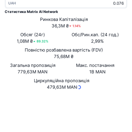
UAH
В тренді
Криптовалютні ETF
Навчайтеся
CMC Протокол контексту моделі
Статистика Matrix AI Network
Нове
Ринкова Капіталізація
Біткоїн ETF
x402
Новини
36,3M ₴
1.14%
Крипто
Эфириум ETF
Обсяг (24г)
Обс/Рин.кап. (24 год.)
Студент
1,08M ₴
2,99%
89.32%
Політика
Повністю розбавлена вартість (FDV)
Технічний аналіз
Дослідження
75,68M ₴
Спорт
Загальна пропозиція
Макс. постачання
RSI
Відео
779,63M MAN
1B MAN
Фінанси
MACD
Циркуляційна пропозиція
Словник
479,63M MAN
Технології
Вебсайти
Website
Whitepaper
Деривативи
Кампанії
NFT
Соціальні
Огляд
Airdrops
3.6
Рейтинг (CertiK)
Загальна статистика NFT
Ліквідації
Винагороди у Діамантах
tom.matrix.io
Дослідники