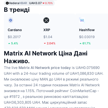
Hedera
HBAR
UAH3.07
0.70%
В тренді
Cardano
XRP
Hashflow
$0.2017
$1.04
$0.03019
5.4%
2.04%
61.7%
Matrix AI Network Ціна Дані
Наживо.
The live
Matrix AI Network price today
is UAH0.075690
UAH with a 24-hour trading volume of UAH1,086,830 UAH.
Ми оновлюємо ціну MAN до UAH в режимі реального
часу.
За останні 24 години показник Matrix AI Network
знизився на 1.15%.
Поточний рейтинг CoinMarketCap -
це #1972 , з реальною ринковою капіталізацією
UAH36,303,805 UAH.
Має циркуляційний запас