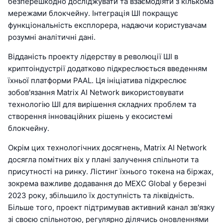
безперешкодно досліджувати та взаємодіяти з кількома
мережами блокчейну. Інтеграція ШІ покращує
функціональність експлорера, надаючи користувачам
розумні аналітичні дані.
Відданість проекту лідерству в революції ШІ в
криптоіндустрії додатково підкреслюється введенням
їхньої платформи PAAL. Ця ініціатива підкреслює
зобов'язання Matrix AI Network використовувати
технологію ШІ для вирішення складних проблем та
створення інноваційних рішень у екосистемі
блокчейну.
Окрім цих технологічних досягнень, Matrix AI Network
досягла помітних віх у плані залучення спільноти та
присутності на ринку. Лістинг їхнього токена на біржах,
зокрема важливе додавання до MEXC Global у березні
2023 року, збільшило їх доступність та ліквідність.
Більше того, проект підтримував активний канал зв'язку
зі своєю спільнотою, регулярно ділячись оновленнями