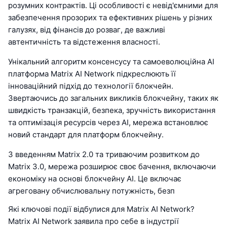
розумних контрактів. Ці особливості є невід'ємними для
забезпечення прозорих та ефективних рішень у різних
галузях, від фінансів до розваг, де важливі
автентичність та відстеження власності.
Унікальний алгоритм консенсусу та самоеволюційна AI
платформа Matrix AI Network підкреслюють її
інноваційний підхід до технології блокчейн.
Звертаючись до загальних викликів блокчейну, таких як
швидкість транзакцій, безпека, зручність використання
та оптимізація ресурсів через AI, мережа встановлює
новий стандарт для платформ блокчейну.
З введенням Matrix 2.0 та триваючим розвитком до
Matrix 3.0, мережа розширює своє бачення, включаючи
економіку на основі блокчейну AI. Це включає
агреговану обчислювальну потужність, безп
Які ключові події відбулися для Matrix AI Network?
Matrix AI Network заявила про себе в індустрії