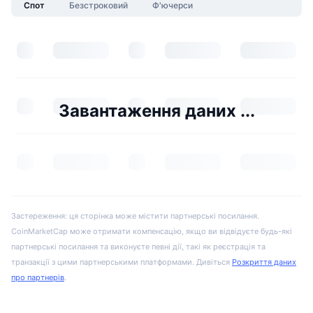
Спот
Безстроковий
Ф'ючерси
Завантаження даних ...
Застереження: ця сторінка може містити партнерські посилання.
CoinMarketCap може отримати компенсацію, якщо ви відвідуєте будь-які
партнерські посилання та виконуєте певні дії, такі як реєстрація та
транзакції з цими партнерськими платформами. Дивіться
Розкриття даних
про партнерів
.