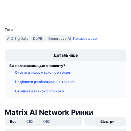
Майбутні розпродажі
Ставки фінансування
Навчайся та заробляй
Гаманці
UCID
2474
Календарі
Теги
AI & Big Data
DePIN
Generative AI
Показати все
Календар ICO
Boost
Детальніше
Календар Подій
Ви є власником цього проекту?
Оновити інформацію про токен
Надіслати розблокування токенів
Отримати значок спільноти
Matrix AI Network Ринки
Все
CEX
DEX
Фільтри