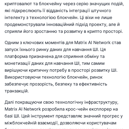
криптовалют та блокчейну через серію значущих подій,
які підкреслюють її відданість інтеграції штучного
інтелекту з технологією блокчейн. Ці віхи не лише
продемонстрували інноваційний підхід проекту, але й
сприяли його зростанню та розвитку в крипто просторі.
Одним з ключових моментів для Matrix AI Network став
запуск їхнього ринку даних для навчання ШІ. Ця
платформа призначена для сприяння обміну та
монетизації даних для навчання ШІ, тим самим
вирішуючи критичну потребу в просторі розвитку ШІ.
Використовуючи технологію блокчейн, ринок
забезпечує прозорість, безпеку та ефективність
транзакцій.
Далі покращуючи свою технологічну інфраструктуру,
Matrix AI Network розробила крос-чейн експлорер на
базі ШІ. Цей інструмент представляє значний прогрес у
міжблокчейній взаємодії, дозволяючи користувачам