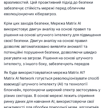
вразливостей. Цей проактивний підхід до безпеки
забезпечує стійкість мережі перед обличчям
еволюціонуючих кіберзагроз.
Крім цих заходів безпеки, Мережа Matrix AI
використовує двигун аналізу на основі правил та
рішення на основі штучного інтелекту для підвищення
своєї безпеки. Двигун аналізу на основі правил
дозволяє автоматизовано виявляти аномалії та
потенційні порушення безпеки, дозволяючи швидко
реагувати на загрози. Рішення на основі штучного
інтелекту, з іншого боку, забезпечують передов
Як буде використовуватися мережа Matrix AI?
Matrix AI Network готується революціонізувати спосіб
взаємодії штучного інтелекту (AI) та технології
блокчейн, пропонуючи широкий спектр застосувань у
різних секторах. В основі мережі лежить сприяння
ринку даних для навчання AI, використовуючи свої
можливості для обробки природної мови, алгоритмів