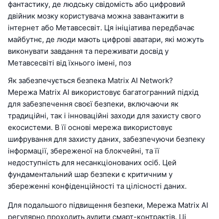
фантастику, де людську свідомість або цифровий
двійник мозку користувача можна завантажити в
інтернет або Метавсесвіт. Ця ініціатива передбачає
майбутнє, де люди мають цифрові аватари, які можуть
виконувати завдання та переживати досвід у
Метавсесвіті від їхнього імені, поз
Як забезпечується безпека Matrix AI Network?
Мережа Matrix AI використовує багатогранний підхід
для забезпечення своєї безпеки, включаючи як
традиційні, так і інноваційні заходи для захисту свого
екосистеми. В її основі мережа використовує
шифрування для захисту даних, забезпечуючи безпеку
інформації, збереженої на блокчейні, та її
недоступність для несанкціонованих осіб. Цей
фундаментальний шар безпеки є критичним у
збереженні конфіденційності та цілісності даних.
Для подальшого підвищення безпеки, Мережа Matrix AI
регулярно проходить аудити смарт-контрактів. Ці