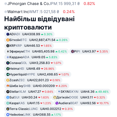
JPmorgan Chase & Co
JPM
15 999,31 ₴
0.82%
Walmart Inc
WMT
5 021,58 ₴
0.24%
Найбільш відвідувані
криптовалюти
ADI
ADI
UAH308.99
0.30%
Біткоїн
BTC
UAH2,887,471.54
0.26%
XRP
XRP
UAH46.53
1.65%
Эфириум
ETH
UAH85,405.98
Pi
PI
UAH3.97
0.42%
3.35%
Кардано
ADA
UAH9.05
5.83%
Солана
SOL
UAH3,258.83
1.07%
Heima
HEI
UAH8.49
26.96%
Hyperliquid
HYPE
UAH2,498.65
1.07%
Zcash
ZEC
UAH22,601.23
0.16%
Шиба іну
SHIB
UAH0.000209
4.20%
Stellar
XLM
UAH7.27
SKYAI
SKYAI
UAH4.36
0.84%
49.46%
Sui
SUI
UAH30.24
Догікоїн
DOGE
UAH3.11
1.63%
0.32%
Kaspa
KAS
UAH1.15
Audiera
BEAT
UAH92.56
1.23%
10.77%
Terra Classic
LUNC
UAH0.002212
0.31%
Чейнлінк
LINK
UAH368.55
1.17%