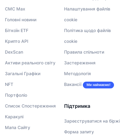
CMC Max
Налаштування файлів
Головні новини
cookie
Біткоїн ETF
Політика щодо файлів
Крипто API
cookie
DexScan
Правила спільноти
Активи реального світу
Застереження
Загальні Графіки
Методологія
NFT
Вакансії
Ми наймаємо!
Портфоліо
Підтримка
Список Спостереження
Каракулі
Зареєструватися на біржі
Мапа Сайту
Форма запиту