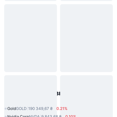
Популярні активи реального
світу
Gold
GOLD
190 349,67 ₴
0.21%
Nvidia Corp
NVDA
9 843,68 ₴
0.10%