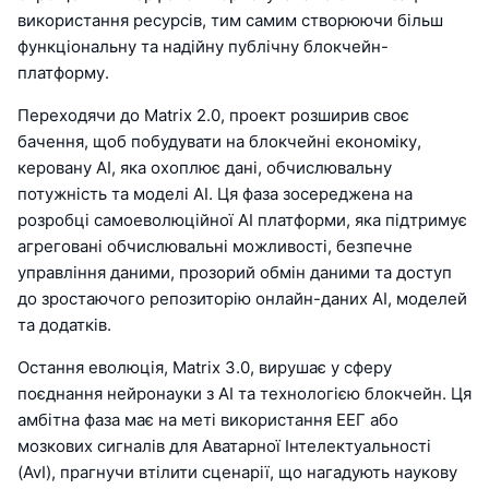
використання ресурсів, тим самим створюючи більш
функціональну та надійну публічну блокчейн-
платформу.
Переходячи до Matrix 2.0, проект розширив своє
бачення, щоб побудувати на блокчейні економіку,
керовану AI, яка охоплює дані, обчислювальну
потужність та моделі AI. Ця фаза зосереджена на
розробці самоеволюційної AI платформи, яка підтримує
агреговані обчислювальні можливості, безпечне
управління даними, прозорий обмін даними та доступ
до зростаючого репозиторію онлайн-даних AI, моделей
та додатків.
Остання еволюція, Matrix 3.0, вирушає у сферу
поєднання нейронауки з AI та технологією блокчейн. Ця
амбітна фаза має на меті використання ЕЕГ або
мозкових сигналів для Аватарної Інтелектуальності
(AvI), прагнучи втілити сценарії, що нагадують наукову