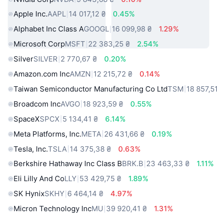
Apple Inc.
AAPL
14 017,12 ₴
0.45%
Alphabet Inc Class A
GOOGL
16 099,98 ₴
1.29%
Microsoft Corp
MSFT
22 383,25 ₴
2.54%
Silver
SILVER
2 770,67 ₴
0.20%
Amazon.com Inc
AMZN
12 215,72 ₴
0.14%
Taiwan Semiconductor Manufacturing Co Ltd
TSM
18 857,5
Broadcom Inc
AVGO
18 923,59 ₴
0.55%
SpaceX
SPCX
5 134,41 ₴
6.14%
Meta Platforms, Inc.
META
26 431,66 ₴
0.19%
Tesla, Inc.
TSLA
14 375,38 ₴
0.63%
Berkshire Hathaway Inc Class B
BRK.B
23 463,33 ₴
1.11%
Eli Lilly And Co
LLY
53 429,75 ₴
1.89%
SK Hynix
SKHY
6 464,14 ₴
4.97%
Micron Technology Inc
MU
39 920,41 ₴
1.31%