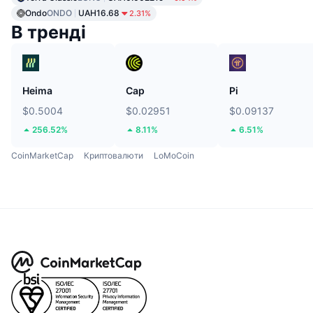
Ondo
ONDO
UAH16.68
2.31%
В тренді
Heima
Cap
Pi
$0.5004
$0.02951
$0.09137
256.52%
8.11%
6.51%
CoinMarketCap
Криптовалюти
LoMoCoin