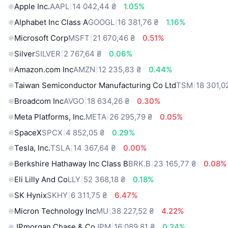
Apple Inc.
AAPL
14 042,44 ₴
1.05%
Alphabet Inc Class A
GOOGL
16 381,76 ₴
1.16%
Microsoft Corp
MSFT
21 670,46 ₴
0.51%
Silver
SILVER
2 767,64 ₴
0.06%
Amazon.com Inc
AMZN
12 235,83 ₴
0.44%
Taiwan Semiconductor Manufacturing Co Ltd
TSM
18 301,0
Broadcom Inc
AVGO
18 634,26 ₴
0.30%
Meta Platforms, Inc.
META
26 295,79 ₴
0.05%
SpaceX
SPCX
4 852,05 ₴
0.29%
Tesla, Inc.
TSLA
14 367,64 ₴
0.00%
Berkshire Hathaway Inc Class B
BRK.B
23 165,77 ₴
0.08%
Eli Lilly And Co
LLY
52 368,18 ₴
0.18%
SK Hynix
SKHY
6 311,75 ₴
6.47%
Micron Technology Inc
MU
38 227,52 ₴
4.22%
JPmorgan Chase & Co
JPM
16 089,81 ₴
0.24%