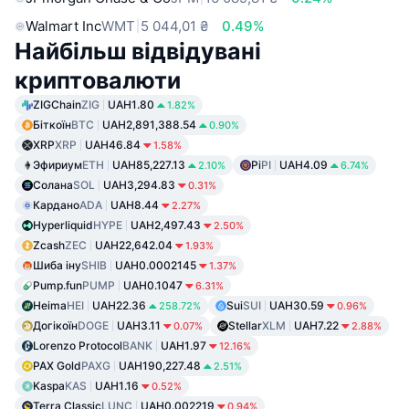
Walmart Inc
WMT
5 044,01 ₴
0.49%
Найбільш відвідувані
криптовалюти
ZIGChain
ZIG
UAH1.80
1.82%
Біткоїн
BTC
UAH2,891,388.54
0.90%
XRP
XRP
UAH46.84
1.58%
Эфириум
ETH
UAH85,227.13
Pi
PI
UAH4.09
2.10%
6.74%
Солана
SOL
UAH3,294.83
0.31%
Кардано
ADA
UAH8.44
2.27%
Hyperliquid
HYPE
UAH2,497.43
2.50%
Zcash
ZEC
UAH22,642.04
1.93%
Шиба іну
SHIB
UAH0.0002145
1.37%
Pump.fun
PUMP
UAH0.1047
6.31%
Heima
HEI
UAH22.36
Sui
SUI
UAH30.59
258.72%
0.96%
Догікоїн
DOGE
UAH3.11
Stellar
XLM
UAH7.22
0.07%
2.88%
Lorenzo Protocol
BANK
UAH1.97
12.16%
PAX Gold
PAXG
UAH190,227.48
2.51%
Kaspa
KAS
UAH1.16
0.52%
Terra Classic
LUNC
UAH0.002219
0.94%