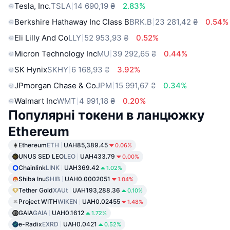
Tesla, Inc.
TSLA
14 690,19 ₴
2.83%
Berkshire Hathaway Inc Class B
BRK.B
23 281,42 ₴
0.54%
Eli Lilly And Co
LLY
52 953,93 ₴
0.52%
Micron Technology Inc
MU
39 292,65 ₴
0.44%
SK Hynix
SKHY
6 168,93 ₴
3.92%
JPmorgan Chase & Co
JPM
15 991,67 ₴
0.34%
Walmart Inc
WMT
4 991,18 ₴
0.20%
Популярні токени в ланцюжку
Ethereum
Ethereum
ETH
UAH85,389.45
0.06%
UNUS SED LEO
LEO
UAH433.79
0.00%
Chainlink
LINK
UAH369.42
1.02%
Shiba Inu
SHIB
UAH0.0002051
1.04%
Tether Gold
XAUt
UAH193,288.36
0.10%
Project WITH
WIKEN
UAH0.02455
1.48%
GAIA
GAIA
UAH0.1612
1.72%
e-Radix
EXRD
UAH0.0421
0.52%