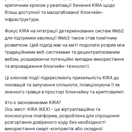
критичним кроком у реалізації бачення KIRA щодо
більш доступної та масштабованої блокчейн-
інфраструктури.
Фокус KIRA на інтеграції детермінованих систем Web2
для підтримки еволюції Web3 також став помітним
розвитком. Цей підхід має на меті подолати розрив між
традиційними веб-системами та децентралізованим
вебом, розширюючи потенційні випадки використання
та впровадження блокчейн-технології.
Ці ключові події підкреслюють прихильність KIRA до
інновацій та залучення спільноти, позиціонуючи її як
значного гравця в просторі блокчейну та криптовалют.
Хто є засновниками KIRA?
Ось зміст: KIRA (KEX) - це віртуалізаційна та
консенсусна платформа, розроблена для спрощення
розгортання довіреного коду без необхідності
використання смарт-контрактів або складної