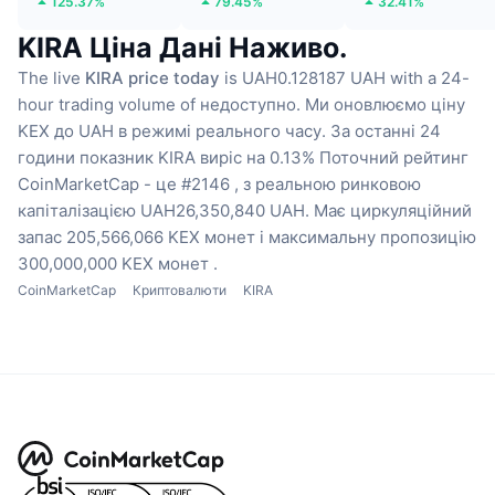
125.37%
79.45%
32.41%
KIRA Ціна Дані Наживо.
The live
KIRA price today
is UAH0.128187 UAH with a 24-
hour trading volume of недоступно.
Ми оновлюємо ціну
KEX до UAH в режимі реального часу.
За останні 24
години показник KIRA виріс на 0.13%
Поточний рейтинг
CoinMarketCap - це #2146 , з реальною ринковою
капіталізацією UAH26,350,840 UAH.
Має циркуляційний
запас 205,566,066 KEX монет
і максимальну пропозицію
300,000,000 KEX монет .
CoinMarketCap
Криптовалюти
KIRA