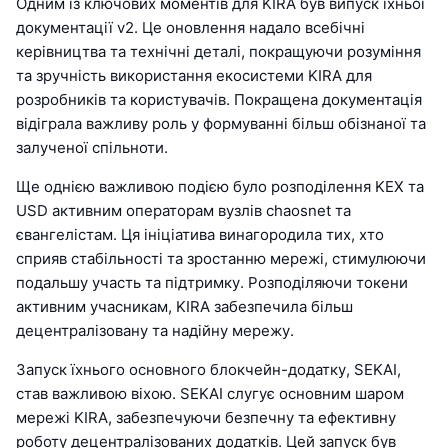
Одним із ключових моментів для KIRA був випуск їхньої
документації v2. Це оновлення надало всебічні
керівництва та технічні деталі, покращуючи розуміння
та зручність використання екосистеми KIRA для
розробників та користувачів. Покращена документація
відіграла важливу роль у формуванні більш обізнаної та
залученої спільноти.
Ще однією важливою подією було розподілення KEX та
USD активним операторам вузлів chaosnet та
євангелістам. Ця ініціатива винагородила тих, хто
сприяв стабільності та зростанню мережі, стимулюючи
подальшу участь та підтримку. Розподіляючи токени
активним учасникам, KIRA забезпечила більш
децентралізовану та надійну мережу.
Запуск їхнього основного блокчейн-додатку, SEKAI,
став важливою віхою. SEKAI слугує основним шаром
мережі KIRA, забезпечуючи безпечну та ефективну
роботу децентралізованих додатків. Цей запуск був