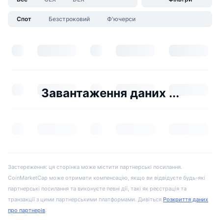
Спот
Безстроковий
Ф'ючерси
Завантаження даних ...
Застереження: ця сторінка може містити партнерські посилання.
CoinMarketCap може отримати компенсацію, якщо ви відвідуєте будь-які
партнерські посилання та виконуєте певні дії, такі як реєстрація та
транзакції з цими партнерськими платформами. Дивіться
Розкриття даних
про партнерів
.