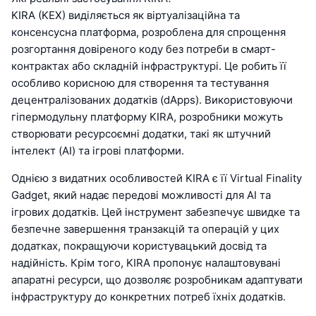
KIRA (KEX) виділяється як віртуалізаційна та
консенсусна платформа, розроблена для спрощення
розгортання довіреного коду без потреби в смарт-
контрактах або складній інфраструктурі. Це робить її
особливо корисною для створення та тестування
децентралізованих додатків (dApps). Використовуючи
гіпермодульну платформу KIRA, розробники можуть
створювати ресурсоємні додатки, такі як штучний
інтелект (AI) та ігрові платформи.
Однією з видатних особливостей KIRA є її Virtual Finality
Gadget, який надає передові можливості для AI та
ігрових додатків. Цей інструмент забезпечує швидке та
безпечне завершення транзакцій та операцій у цих
додатках, покращуючи користувацький досвід та
надійність. Крім того, KIRA пропонує налаштовувані
апаратні ресурси, що дозволяє розробникам адаптувати
інфраструктуру до конкретних потреб їхніх додатків.