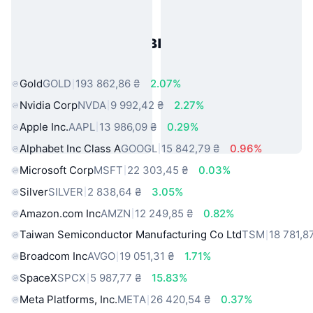
Популярні активи реального
світу
Gold
GOLD
193 862,86 ₴
2.07%
Nvidia Corp
NVDA
9 992,42 ₴
2.27%
Apple Inc.
AAPL
13 986,09 ₴
0.29%
Alphabet Inc Class A
GOOGL
15 842,79 ₴
0.96%
Microsoft Corp
MSFT
22 303,45 ₴
0.03%
Silver
SILVER
2 838,64 ₴
3.05%
Amazon.com Inc
AMZN
12 249,85 ₴
0.82%
Taiwan Semiconductor Manufacturing Co Ltd
TSM
18 781,8
Broadcom Inc
AVGO
19 051,31 ₴
1.71%
SpaceX
SPCX
5 987,77 ₴
15.83%
Meta Platforms, Inc.
META
26 420,54 ₴
0.37%