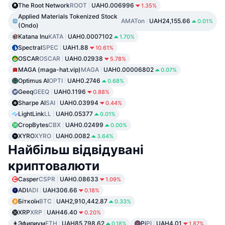
The Root Network
ROOT
UAH0.006996
1.35%
Applied Materials Tokenized Stock
AMATon
UAH24,155.66
0.01%
(Ondo)
Katana Inu
KATA
UAH0.0007102
1.70%
Spectral
SPEC
UAH1.88
10.61%
OSCAR
OSCAR
UAH0.02938
5.78%
MAGA (maga-hat.vip)
MAGA
UAH0.00006802
0.07%
Optimus AI
OPTI
UAH0.2746
0.68%
Geeq
GEEQ
UAH0.1196
0.88%
Sharpe AI
SAI
UAH0.03994
0.44%
LightLink
LL
UAH0.05377
0.01%
CropBytes
CBX
UAH0.02499
0.00%
XYRO
XYRO
UAH0.0082
3.64%
Найбільш відвідувані
криптовалюти
Casper
CSPR
UAH0.08633
1.09%
ADI
ADI
UAH306.66
0.18%
Біткоїн
BTC
UAH2,910,442.87
0.33%
XRP
XRP
UAH46.40
0.20%
Эфириум
ETH
UAH85,798.62
Pi
PI
UAH4.01
0.18%
1.87%