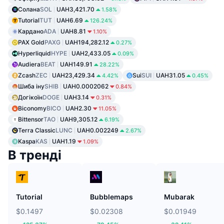
Солана
SOL
UAH3,421.70
1.58%
Tutorial
TUT
UAH6.69
126.24%
Кардано
ADA
UAH8.81
1.10%
PAX Gold
PAXG
UAH194,282.12
0.27%
Hyperliquid
HYPE
UAH2,433.05
0.09%
Audiera
BEAT
UAH149.91
28.22%
Zcash
ZEC
UAH23,429.34
Sui
SUI
UAH31.05
4.42%
0.45%
Шиба іну
SHIB
UAH0.0002062
0.84%
Догікоїн
DOGE
UAH3.14
0.31%
Biconomy
BICO
UAH2.30
11.05%
Bittensor
TAO
UAH9,305.12
6.19%
Terra Classic
LUNC
UAH0.002249
2.67%
Kaspa
KAS
UAH1.19
1.09%
В тренді
Tutorial
Bubblemaps
Mubarak
$0.1497
$0.02308
$0.01949