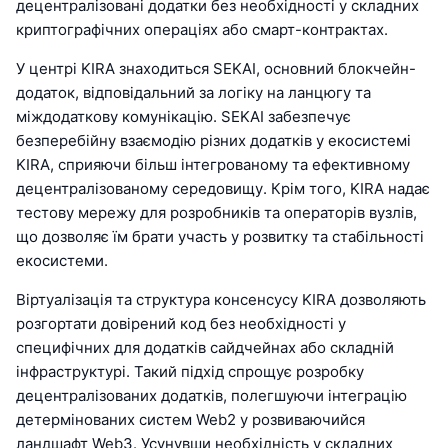
децентралізовані додатки без необхідності у складних
криптографічних операціях або смарт-контрактах.
У центрі KIRA знаходиться SEKAI, основний блокчейн-
додаток, відповідальний за логіку на ланцюгу та
міждодаткову комунікацію. SEKAI забезпечує
безперебійну взаємодію різних додатків у екосистемі
KIRA, сприяючи більш інтегрованому та ефективному
децентралізованому середовищу. Крім того, KIRA надає
тестову мережу для розробників та операторів вузлів,
що дозволяє їм брати участь у розвитку та стабільності
екосистеми.
Віртуалізація та структура консенсусу KIRA дозволяють
розгортати довірений код без необхідності у
специфічних для додатків сайдчейнах або складній
інфраструктурі. Такий підхід спрощує розробку
децентралізованих додатків, полегшуючи інтеграцію
детермінованих систем Web2 у розвиваючийся
ландшафт Web3. Усунувши необхідність у складних