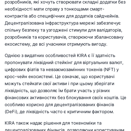
розробників, які хочуть створювати складні додатки без
необхідності мати справу з тонкощами смарт-
контрактів або специфічних для додатків сайдчейнів.
Децентралізована інфраструктура мережі забезпечує
спільну безпеку та узгоджені стимули для валідаторів,
розробників та користувачів, створюючи збалансовану
екосистему, де всі учасники отримують вигоду.
Однією з видатних особливостей KIRA є її здатність
пропонувати ліквідний стейкінг для віртуальних валют,
цифрових фіатів та невзаємозамінних токенів (NFT) у
крос-чейн екосистемі. Це означає, що користувачі
можуть стейкати свої активи і при цьому зберігати
ліквідність, що дозволяє їм брати участь у різних
фінансових активностях без блокування своїх коштів. Це
особливо корисно для децентралізованих фінансів
(DeFi), де ліквідність часто є критичним фактором.
KIRA також надає рішення для токеноміки та
децентралізованих фінансів, дозволяючи користувачам