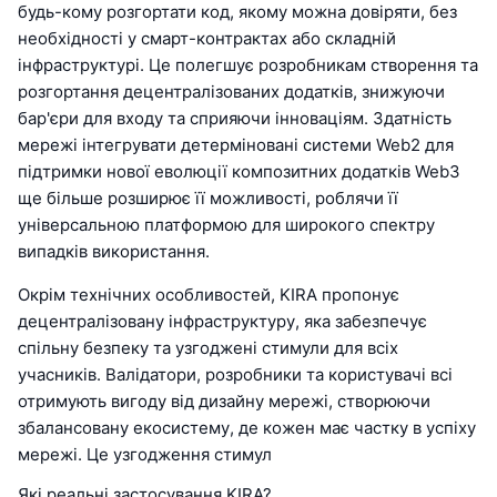
будь-кому розгортати код, якому можна довіряти, без
необхідності у смарт-контрактах або складній
інфраструктурі. Це полегшує розробникам створення та
розгортання децентралізованих додатків, знижуючи
бар'єри для входу та сприяючи інноваціям. Здатність
мережі інтегрувати детерміновані системи Web2 для
підтримки нової еволюції композитних додатків Web3
ще більше розширює її можливості, роблячи її
універсальною платформою для широкого спектру
випадків використання.
Окрім технічних особливостей, KIRA пропонує
децентралізовану інфраструктуру, яка забезпечує
спільну безпеку та узгоджені стимули для всіх
учасників. Валідатори, розробники та користувачі всі
отримують вигоду від дизайну мережі, створюючи
збалансовану екосистему, де кожен має частку в успіху
мережі. Це узгодження стимул
Які реальні застосування KIRA?