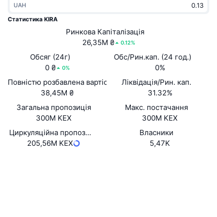
UAH
В тренді
Криптовалютні ETF
Навчайтеся
CMC Протокол контексту моделі
Статистика KIRA
Нове
Ринкова Капіталізація
Біткоїн ETF
x402
Новини
26,35M ₴
0.12%
Крипто
Эфириум ETF
Обсяг (24г)
Обс/Рин.кап. (24 год.)
Студент
0 ₴
0%
0%
Політика
Повністю розбавлена вартість (FDV)
Ліквідація/Рин. кап.
Технічний аналіз
Дослідження
38,45M ₴
31.32%
Спорт
Загальна пропозиція
Макс. постачання
RSI
Відео
300M KEX
300M KEX
Фінанси
MACD
Циркуляційна пропозиція
Власники
Словник
205,56M KEX
5,47K
Технології
Вебсайти
Website
Whitepaper
Деривативи
Кампанії
Соціальні
NFT
Огляд
Airdrops
0x1698...5ca4f8
Контракти
Загальна статистика NFT
Ліквідації
3.2
Винагороди у Діамантах
Рейтинг (CertiK)