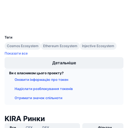
Майбутні розпродажі
etherscan.io
Ставки фінансування
Дослідники
Навчайся та заробляй
Гаманці
UCID
Календарі
6930
Теги
Календар ICO
Cosmos Ecosystem
Ethereum Ecosystem
Injective Ecosystem
Показати все
Календар Подій
Детальніше
Ви є власником цього проекту?
Оновити інформацію про токен
Надіслати розблокування токенів
Отримати значок спільноти
KIRA Ринки
Все
CEX
DEX
Фільтри