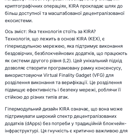
криптографічних операціях, KIRA прокладає шлях до
більш доступної та масштабованої децентралізованої
екосистеми.
Ось зміст: Яка технологія стоїть за KIRA?
Технологія, що лежить в основі KIRA (KEX), є
гіпермодульною мережею, яка підтримує виконання
бездовірчих, безблокчейнових додатків, що працюють
як системи другого рівня (L2). Цей унікальний підхід
дозволяє створити програмовану рамку консенсусу,
використовуючи Virtual Finality Gadget (VFG) для
розділення виконання та верифікації. Це розділення
підвищує ефективність і безпеку мережі, роблячи її
стійкою до різних типів атак.
Гіпермодульний дизайн KIRA означає, що вона може
підтримувати широкий спектр децентралізованих
додатків (dApps) без потреби у традиційній блокчейн-
інфраструктурі. Ця гнучкість є критично важливою для