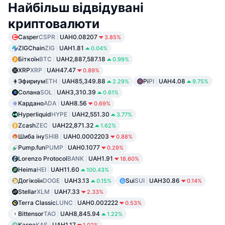
Найбільш відвідувані
криптовалюти
Casper
CSPR
UAH0.08207
3.85%
ZIGChain
ZIG
UAH1.81
0.04%
Біткоїн
BTC
UAH2,887,587.18
0.99%
XRP
XRP
UAH47.47
0.89%
Эфириум
ETH
UAH85,349.88
Pi
PI
UAH4.08
2.29%
9.75%
Солана
SOL
UAH3,310.39
0.61%
Кардано
ADA
UAH8.56
0.69%
Hyperliquid
HYPE
UAH2,551.30
3.77%
Zcash
ZEC
UAH22,871.32
1.62%
Шиба іну
SHIB
UAH0.0002203
0.88%
Pump.fun
PUMP
UAH0.1077
0.29%
Lorenzo Protocol
BANK
UAH1.91
18.60%
Heima
HEI
UAH11.60
100.43%
Догікоїн
DOGE
UAH3.13
Sui
SUI
UAH30.86
0.15%
0.14%
Stellar
XLM
UAH7.33
2.33%
Terra Classic
LUNC
UAH0.002222
0.53%
Bittensor
TAO
UAH8,845.94
1.22%
Kaspa
KAS
UAH1.17