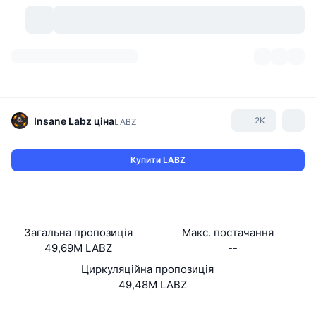
Криптовалюти
Інформаційні панелі
Криптовалюти
DexScan
Ринки
Рейтинг
Insane Labz
ціна
2K
LABZ
Сигнали
Біржі
Категорії
New
Огляд ринку
Купити LABZ
Популярні
Спільнота
Історичні Знімки
Спотовий ринок
Централізовані біржі
Новий
Фіди
API
Розблокування токенів
Кількість криптовалют
Спот
Загальна пропозиція
Макс. постачання
49,69M LABZ
--
Лідери зростання
Теми
Прибуток
Продукти
Скарбниці Біткоїн
Деривативи
API
Циркуляційна пропозиція
Meme Explorer
49,48M LABZ
Прямі ефіри
Активи реального світу
Скарбниці BNB
Продукти
Крипто API
Децентралізовані біржі
Вебсайти
Website
Whitepaper