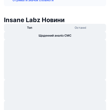
Отримати значок спільноти
В тренді
Криптовалютні ETF
Навчайтеся
CMC Протокол контексту моделі
Нове
Біткоїн ETF
Insane Labz Новини
x402
Новини
Крипто
Топ
Останні
Эфириум ETF
Студент
Щоденний аналіз CMC
Політика
Технічний аналіз
Дослідження
Спорт
RSI
Відео
Фінанси
MACD
Словник
Технології
Деривативи
Кампанії
NFT
Огляд
Airdrops
Загальна статистика NFT
Ліквідації
Винагороди у Діамантах