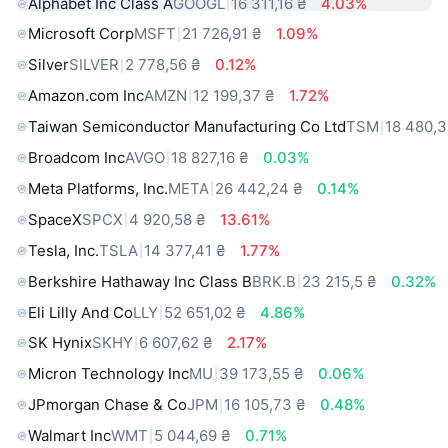
Alphabet Inc Class A
GOOGL
16 311,16 ₴
4.03%
Microsoft Corp
MSFT
21 726,91 ₴
1.09%
Silver
SILVER
2 778,56 ₴
0.12%
Amazon.com Inc
AMZN
12 199,37 ₴
1.72%
Taiwan Semiconductor Manufacturing Co Ltd
TSM
18 480,3
Broadcom Inc
AVGO
18 827,16 ₴
0.03%
Meta Platforms, Inc.
META
26 442,24 ₴
0.14%
SpaceX
SPCX
4 920,58 ₴
13.61%
Tesla, Inc.
TSLA
14 377,41 ₴
1.77%
Berkshire Hathaway Inc Class B
BRK.B
23 215,5 ₴
0.32%
Eli Lilly And Co
LLY
52 651,02 ₴
4.86%
SK Hynix
SKHY
6 607,62 ₴
2.17%
Micron Technology Inc
MU
39 173,55 ₴
0.06%
JPmorgan Chase & Co
JPM
16 105,73 ₴
0.48%
Walmart Inc
WMT
5 044,69 ₴
0.71%