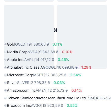
Популярні активи реального
світу
Gold
GOLD
191 580,66 ₴
0.11%
Nvidia Corp
NVDA
9 843,68 ₴
0.10%
Apple Inc.
AAPL
14 017,12 ₴
0.45%
Alphabet Inc Class A
GOOGL
16 099,98 ₴
1.29%
Microsoft Corp
MSFT
22 383,25 ₴
2.54%
Silver
SILVER
2 798,35 ₴
0.03%
Amazon.com Inc
AMZN
12 215,72 ₴
0.14%
Taiwan Semiconductor Manufacturing Co Ltd
TSM
18 857,5
Broadcom Inc
AVGO
18 923,59 ₴
0.55%