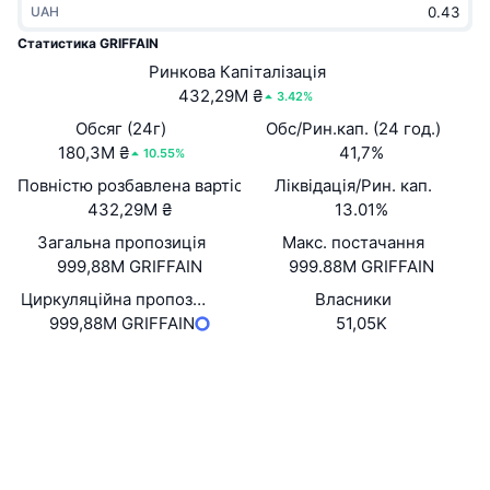
UAH
В тренді
Криптовалютні ETF
Навчайтеся
CMC Протокол контексту моделі
Статистика GRIFFAIN
Нове
Ринкова Капіталізація
Біткоїн ETF
x402
Новини
432,29M ₴
3.42%
Крипто
Эфириум ETF
Обсяг (24г)
Обс/Рин.кап. (24 год.)
Студент
180,3M ₴
41,7%
10.55%
Політика
Повністю розбавлена вартість (FDV)
Ліквідація/Рин. кап.
Технічний аналіз
Дослідження
432,29M ₴
13.01%
Спорт
Загальна пропозиція
Макс. постачання
RSI
Відео
999,88M GRIFFAIN
999.88M GRIFFAIN
Фінанси
MACD
Циркуляційна пропозиція
Власники
Словник
999,88M GRIFFAIN
51,05K
Технології
Вебсайти
Website
Whitepaper
Деривативи
Кампанії
Соціальні
NFT
Огляд
Контракти
KENJSU...2kYvEP
Airdrops
3.6
Рейтинг (CertiK)
Загальна статистика NFT
Ліквідації
Дослідники
solscan.io
Винагороди у Діамантах