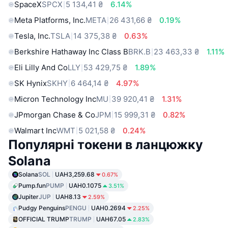
SpaceX
SPCX
5 134,41 ₴
6.14%
Meta Platforms, Inc.
META
26 431,66 ₴
0.19%
Tesla, Inc.
TSLA
14 375,38 ₴
0.63%
Berkshire Hathaway Inc Class B
BRK.B
23 463,33 ₴
1.11%
Eli Lilly And Co
LLY
53 429,75 ₴
1.89%
SK Hynix
SKHY
6 464,14 ₴
4.97%
Micron Technology Inc
MU
39 920,41 ₴
1.31%
JPmorgan Chase & Co
JPM
15 999,31 ₴
0.82%
Walmart Inc
WMT
5 021,58 ₴
0.24%
Популярні токени в ланцюжку
Solana
Solana
SOL
UAH3,259.68
0.67%
Pump.fun
PUMP
UAH0.1075
3.51%
Jupiter
JUP
UAH8.13
2.59%
Pudgy Penguins
PENGU
UAH0.2694
2.25%
OFFICIAL TRUMP
TRUMP
UAH67.05
2.83%