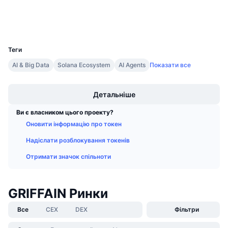
Майбутні розпродажі
Гаманці
Ставки фінансування
Навчайся та заробляй
UCID
34792
Календарі
Теги
AI & Big Data
Solana Ecosystem
AI Agents
Показати все
Календар ICO
Boost
Детальніше
Календар Подій
Ви є власником цього проекту?
Оновити інформацію про токен
Надіслати розблокування токенів
Отримати значок спільноти
GRIFFAIN Ринки
Все
CEX
DEX
Фільтри