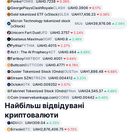
Ponke
PONKE
UAH0.7238
0.39%
GeorgePlaysClashRoyale
CLASH
UAH0.3906
6.17%
Gold tokenized ETF (xStock)
GLDX
UAH17,456.23
0.36%
Micron Technology tokenized stock
MUx
UAH39,976.06
2.56%
(xStock)
Unicorn Fart Dust
UFD
UAH0.3757
2.24%
Goatseus Maximus
GOAT
UAH0.6
2.46%
Pythia
PYTHIA
UAH0.4015
2.27%
Act I : The AI Prophecy
ACT
UAH0.464
8.69%
Fartboy
FARTBOY
UAH0.4001
0.64%
Buttcoin
BUTTCOIN
UAH0.4771
6.78%
Ouster Tokenized Stock (Ondo)
OUSTon
UAH1,886.48
6.68%
Stream SZN
STRSZN
UAH0.004412
3.23%
Octokn
OTK
UAH0.009252
2.57%
Fabrinet Tokenized Stock (Ondo)
FNon
UAH24,545.37
4.66%
Coin (reservebankapp.com)
COINS
UAH0.00442
0.40%
Найбільш відвідувані
криптовалюти
ADI
ADI
UAH309.04
0.33%
Біткоїн
BTC
UAH2,876,406.75
0.72%