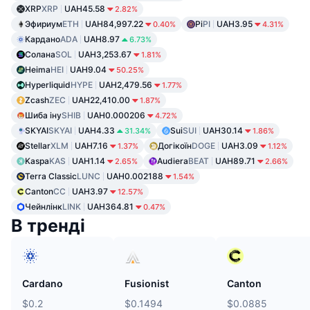
XRP
XRP
UAH45.58
2.82%
Эфириум
ETH
UAH84,997.22
Pi
PI
UAH3.95
0.40%
4.31%
Кардано
ADA
UAH8.97
6.73%
Солана
SOL
UAH3,253.67
1.81%
Heima
HEI
UAH9.04
50.25%
Hyperliquid
HYPE
UAH2,479.56
1.77%
Zcash
ZEC
UAH22,410.00
1.87%
Шиба іну
SHIB
UAH0.000206
4.72%
SKYAI
SKYAI
UAH4.33
Sui
SUI
UAH30.14
31.34%
1.86%
Stellar
XLM
UAH7.16
Догікоїн
DOGE
UAH3.09
1.37%
1.12%
Kaspa
KAS
UAH1.14
Audiera
BEAT
UAH89.71
2.65%
2.66%
Terra Classic
LUNC
UAH0.002188
1.54%
Canton
CC
UAH3.97
12.57%
Чейнлінк
LINK
UAH364.81
0.47%
В тренді
Cardano
Fusionist
Canton
$0.2
$0.1494
$0.0885