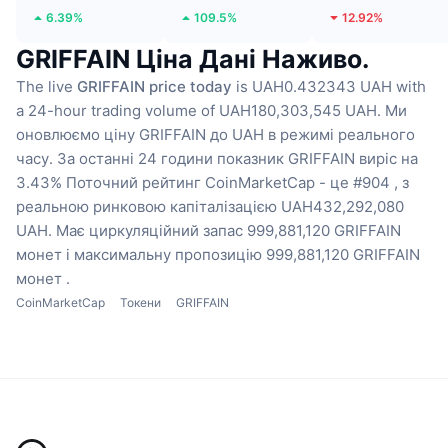
6.39%
109.5%
12.92%
GRIFFAIN Ціна Дані Наживо.
The live
GRIFFAIN price today
is UAH0.432343 UAH with
a 24-hour trading volume of UAH180,303,545 UAH.
Ми
оновлюємо ціну GRIFFAIN до UAH в режимі реального
часу.
За останні 24 години показник GRIFFAIN виріс на
3.43%
Поточний рейтинг CoinMarketCap - це #904 , з
реальною ринковою капіталізацією UAH432,292,080
UAH.
Має циркуляційний запас 999,881,120 GRIFFAIN
монет
і максимальну пропозицію 999,881,120 GRIFFAIN
монет .
CoinMarketCap
Токени
GRIFFAIN