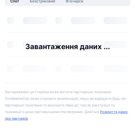
Спот
Безстроковий
Ф'ючерси
Завантаження даних ...
Застереження: ця сторінка може містити партнерські посилання.
CoinMarketCap може отримати компенсацію, якщо ви відвідуєте будь-які
партнерські посилання та виконуєте певні дії, такі як реєстрація та
транзакції з цими партнерськими платформами. Дивіться
Розкриття даних
про партнерів
.