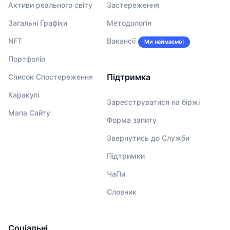
Активи реального світу
Застереження
Загальні Графіки
Методологія
NFT
Вакансії
Ми наймаємо!
Портфоліо
Підтримка
Список Спостереження
Каракулі
Зареєструватися на біржі
Мапа Сайту
Форма запиту
Звернутись до Служби
Підтримки
ЧаПи
Словник
Соціальні