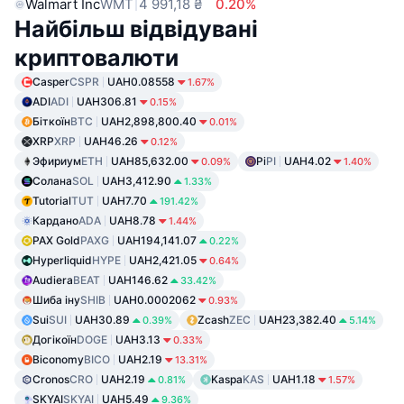
Walmart Inc
WMT
4 991,18 ₴
0.20%
Найбільш відвідувані
криптовалюти
Casper
CSPR
UAH0.08558
1.67%
ADI
ADI
UAH306.81
0.15%
Біткоїн
BTC
UAH2,898,800.40
0.01%
XRP
XRP
UAH46.26
0.12%
Эфириум
ETH
UAH85,632.00
Pi
PI
UAH4.02
0.09%
1.40%
Солана
SOL
UAH3,412.90
1.33%
Tutorial
TUT
UAH7.70
191.42%
Кардано
ADA
UAH8.78
1.44%
PAX Gold
PAXG
UAH194,141.07
0.22%
Hyperliquid
HYPE
UAH2,421.05
0.64%
Audiera
BEAT
UAH146.62
33.42%
Шиба іну
SHIB
UAH0.0002062
0.93%
Sui
SUI
UAH30.89
Zcash
ZEC
UAH23,382.40
0.39%
5.14%
Догікоїн
DOGE
UAH3.13
0.33%
Biconomy
BICO
UAH2.19
13.31%
Cronos
CRO
UAH2.19
Kaspa
KAS
UAH1.18
0.81%
1.57%
SKYAI
SKYAI
UAH5.49
9.36%