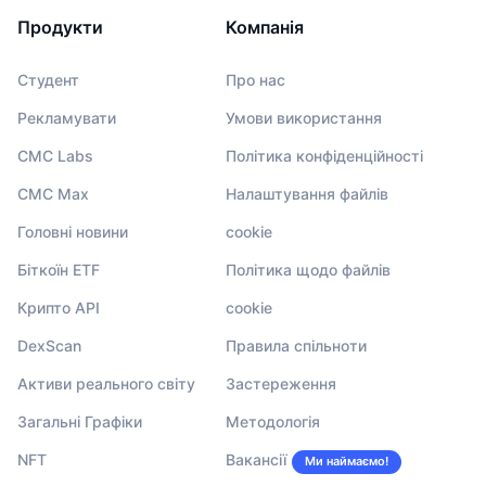
Продукти
Компанія
Студент
Про нас
Рекламувати
Умови використання
CMC Labs
Політика конфіденційності
CMC Max
Налаштування файлів
Головні новини
cookie
Біткоїн ETF
Політика щодо файлів
Крипто API
cookie
DexScan
Правила спільноти
Активи реального світу
Застереження
Загальні Графіки
Методологія
NFT
Вакансії
Ми наймаємо!