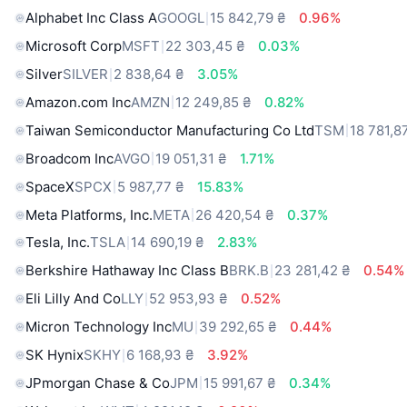
Alphabet Inc Class A
GOOGL
15 842,79 ₴
0.96%
Microsoft Corp
MSFT
22 303,45 ₴
0.03%
Silver
SILVER
2 838,64 ₴
3.05%
Amazon.com Inc
AMZN
12 249,85 ₴
0.82%
Taiwan Semiconductor Manufacturing Co Ltd
TSM
18 781,8
Broadcom Inc
AVGO
19 051,31 ₴
1.71%
SpaceX
SPCX
5 987,77 ₴
15.83%
Meta Platforms, Inc.
META
26 420,54 ₴
0.37%
Tesla, Inc.
TSLA
14 690,19 ₴
2.83%
Berkshire Hathaway Inc Class B
BRK.B
23 281,42 ₴
0.54%
Eli Lilly And Co
LLY
52 953,93 ₴
0.52%
Micron Technology Inc
MU
39 292,65 ₴
0.44%
SK Hynix
SKHY
6 168,93 ₴
3.92%
JPmorgan Chase & Co
JPM
15 991,67 ₴
0.34%