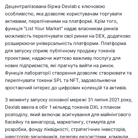
Децентралізована біржа Dexlab є ключовою
особливістю, яка дозволяє користувачам торгувати
активами, переліченими на платформі. Крім того,
функція "List Your Market" надає власникам ринків
можливість перелічувати свої ринки на DEX, додатково
розширюючи універсальність платформи. Платформа
для запуску сприяє публічному продажу токенів
проектами, надаючи життєво важливу послугу для
нових підприємств, які прагнуть вийти на ринок.
Функція лабораторії створення дозволяє створювати та
перелічувати токени SPL та NFT, задовольняючи
зростаючий інтерес до цифрових колекцій та активів.
З моменту запуску основної мережі 31 липня 2021 року,
Dexlab ввела в обіг 1 мільярд токенів DXL з планом
розподілу, який включає асигнування для майнінгового
басейну та винагород, маркетингу, стимулів для
розробки, фонду ліквідності, стратегічних інвесторів,
інвесторів-засновників, резерву екосистеми, команди,