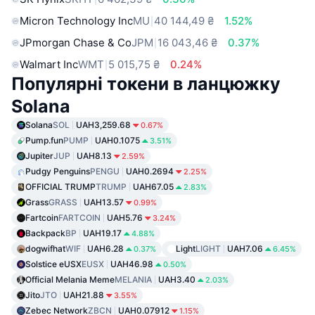
Micron Technology Inc
MU
40 144,49 ₴
1.52%
JPmorgan Chase & Co
JPM
16 043,46 ₴
0.37%
Walmart Inc
WMT
5 015,75 ₴
0.24%
Популярні токени в ланцюжку
Solana
Solana
SOL
UAH3,259.68
0.67%
Pump.fun
PUMP
UAH0.1075
3.51%
Jupiter
JUP
UAH8.13
2.59%
Pudgy Penguins
PENGU
UAH0.2694
2.25%
OFFICIAL TRUMP
TRUMP
UAH67.05
2.83%
Grass
GRASS
UAH13.57
0.99%
Fartcoin
FARTCOIN
UAH5.76
3.24%
Backpack
BP
UAH19.17
4.88%
dogwifhat
WIF
UAH6.28
Light
LIGHT
UAH7.06
0.37%
6.45%
Solstice eUSX
EUSX
UAH46.98
0.50%
Official Melania Meme
MELANIA
UAH3.40
2.03%
Jito
JTO
UAH21.88
3.55%
Zebec Network
ZBCN
UAH0.07912
1.15%