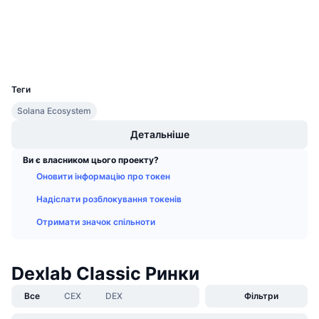
Дослідники
solscan.io
Майбутні розпродажі
Ставки фінансування
Навчайся та заробляй
Гаманці
UCID
Календарі
11251
Теги
Календар ICO
Solana Ecosystem
Детальніше
Календар Подій
Ви є власником цього проекту?
Оновити інформацію про токен
Надіслати розблокування токенів
Отримати значок спільноти
Dexlab Classic Ринки
Все
CEX
DEX
Фільтри