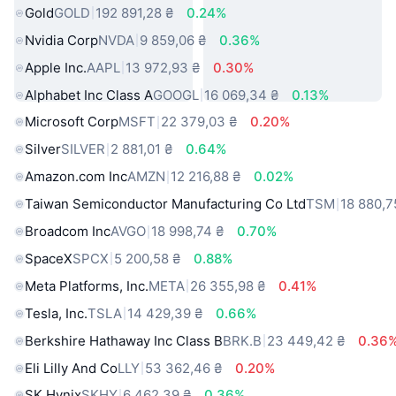
Gold
GOLD
192 891,28 ₴
0.24%
Nvidia Corp
NVDA
9 859,06 ₴
0.36%
Apple Inc.
AAPL
13 972,93 ₴
0.30%
Alphabet Inc Class A
GOOGL
16 069,34 ₴
0.13%
Microsoft Corp
MSFT
22 379,03 ₴
0.20%
Silver
SILVER
2 881,01 ₴
0.64%
Amazon.com Inc
AMZN
12 216,88 ₴
0.02%
Taiwan Semiconductor Manufacturing Co Ltd
TSM
18 880,7
Broadcom Inc
AVGO
18 998,74 ₴
0.70%
SpaceX
SPCX
5 200,58 ₴
0.88%
Meta Platforms, Inc.
META
26 355,98 ₴
0.41%
Tesla, Inc.
TSLA
14 429,39 ₴
0.66%
Berkshire Hathaway Inc Class B
BRK.B
23 449,42 ₴
0.36
Eli Lilly And Co
LLY
53 362,46 ₴
0.20%
SK Hynix
SKHY
6 462,39 ₴
0.36%