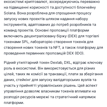
екосистемі криптовалют, зосереджуючись переважно
на підвищенні корисності та доступності блокчейну
Solana. Вона розроблена для спрощення процесу
запуску нових проектів шляхом надання набору
інструментів, адаптованих до потреб розробників та
команд проектів. Основні пропозиції платформи
включають децентралізовану біржу (DEX) для торгівлі
токенами SPL, лабораторію створення токенів для
створення нових токенів та NFT, а також платформу для
проведення первинних пропозицій DEX (IDO).
Рідний утилітарний токен Dexlab, DXL, відіграє ключову
роль в екосистемі. Він використовується для різних
цілей, таких як комісії за транзакції, плати за зберігання
даних, стейкінг для запуску валідаторських вузлів та
участь у прийнятті управлінських рішень. Цей аспект
управління дозволяє власникам токенів впливати на
розподіл ресурсів мережі та стратегічний напрямок
платформи.