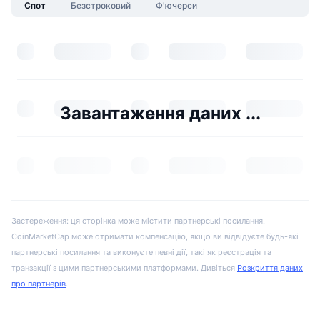
Спот
Безстроковий
Ф'ючерси
Завантаження даних ...
Застереження: ця сторінка може містити партнерські посилання.
CoinMarketCap може отримати компенсацію, якщо ви відвідуєте будь-які
партнерські посилання та виконуєте певні дії, такі як реєстрація та
транзакції з цими партнерськими платформами. Дивіться
Розкриття даних
про партнерів
.