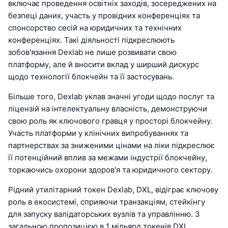
включає проведення освітніх заходів, зосереджених на
безпеці даних, участь у провідних конференціях та
спонсорство сесій на юридичних та технічних
конференціях. Такі діяльності підкреслюють
зобов'язання Dexlab не лише розвивати свою
платформу, але й вносити вклад у ширший дискурс
щодо технології блокчейн та її застосувань.
Більше того, Dexlab уклав значні угоди щодо послуг та
ліцензій на інтелектуальну власність, демонструючи
свою роль як ключового гравця у просторі блокчейну.
Участь платформи у клінічних випробуваннях та
партнерствах за зниженими цінами на ліки підкреслює
її потенційний вплив за межами індустрії блокчейну,
торкаючись охорони здоров'я та юридичного сектору.
Рідний утилітарний токен Dexlab, DXL, відіграє ключову
роль в екосистемі, сприяючи транзакціям, стейкінгу
для запуску валідаторських вузлів та управлінню. З
загальною пропозицією в 1 мільярд токенів DXL,