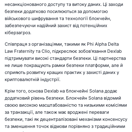
несанкціонованого доступу та витоку даних. Ці заходи
безпеки додатково посилюються за допомогою
військового шифрування та технології блокчейн,
забезпечуючи надійний захист від потенційних
кіберзагроз.
Співпраця з організаціями, такими як Phi Alpha Delta
Law Fraternity та Clio, підкреслює зобов'язання Dexlab
підтримувати високі стандарти безпеки. Ці партнерства
не лише покращують рамки безпеки платформи, але й
сприяють розвитку кращих практик у захисті даних у
криптовалютній індустрії.
Крім того, основа Dexlab на блокчейні Solana додає
додатковий рівень безпеки. Блокчейн Solana відомий
своєю високою масштабованістю та низькими комісіями
за транзакції, але також має вроджені переваги
безпеки, такі як децентралізовані механізми консенсусу
та зменшення точок відмови порівняно з традиційними