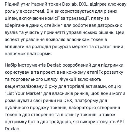
Рідний утилітарний токен Dexlab, DXL, відіграє ключову
роль у екосистемі. Він використовується для різних
цілей, включаючи комісії за транзакції, плату за
зберігання даних, стейкінг для роботи валідаторських
вузлів та участь у прийнятті управлінських рішень. Цей
аспект управління дозволяє власникам токенів
впливати на розподіл ресурсів мережі та стратегічний
напрямок платформи.
Набір інструментів Dexlab розроблений для підтримки
користувачів та проектів на кожному етапі їх розвитку
та торговельного шляху. Функції включають
децентралізовану біржу для торгівлі активами, опцію
"List Your Market" для власників ринків, щоб вони могли
розміщувати свої ринки на DEX, платформу для
публічного продажу токенів, лабораторію створення
токенів для створення та лістингу токенів, а також
підтримку ботів для трейдерів, які використовують API
Dexlab.