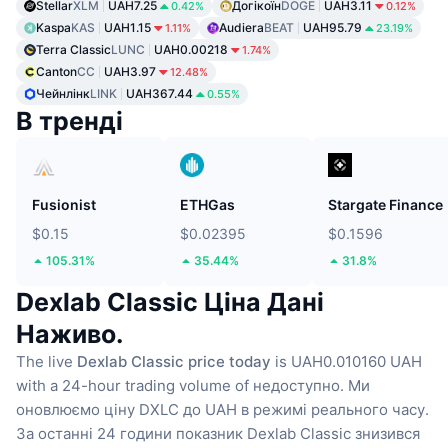
Stellar
XLM
UAH7.25
Догікоїн
DOGE
UAH3.11
0.42%
0.12%
Kaspa
KAS
UAH1.15
Audiera
BEAT
UAH95.79
1.11%
23.19%
Terra Classic
LUNC
UAH0.00218
1.74%
Canton
CC
UAH3.97
12.48%
Чейнлінк
LINK
UAH367.44
0.55%
В тренді
Fusionist
ETHGas
Stargate Finance
$0.15
$0.02395
$0.1596
105.31%
35.44%
31.8%
Dexlab Classic Ціна Дані
Наживо.
The live
Dexlab Classic price today
is UAH0.010160 UAH
with a 24-hour trading volume of недоступно.
Ми
оновлюємо ціну DXLC до UAH в режимі реального часу.
За останні 24 години показник Dexlab Classic знизився