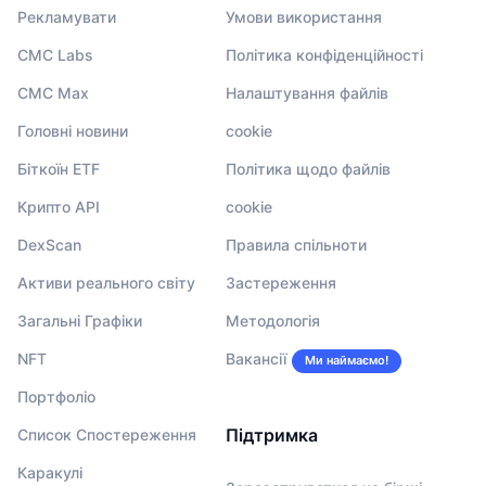
Рекламувати
Умови використання
CMC Labs
Політика конфіденційності
CMC Max
Налаштування файлів
Головні новини
cookie
Біткоїн ETF
Політика щодо файлів
Крипто API
cookie
DexScan
Правила спільноти
Активи реального світу
Застереження
Загальні Графіки
Методологія
NFT
Вакансії
Ми наймаємо!
Портфоліо
Підтримка
Список Спостереження
Каракулі