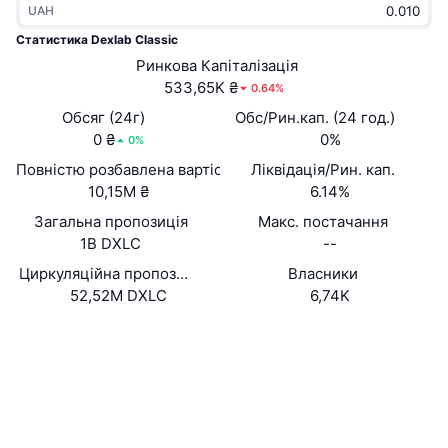
UAH
В тренді
Криптовалютні ETF
Навчайтеся
CMC Протокол контексту моделі
Статистика Dexlab Classic
Нове
Ринкова Капіталізація
Біткоїн ETF
x402
Новини
533,65K ₴
0.64%
Крипто
Эфириум ETF
Обсяг (24г)
Обс/Рин.кап. (24 год.)
Студент
0 ₴
0%
0%
Політика
Повністю розбавлена вартість (FDV)
Ліквідація/Рин. кап.
Технічний аналіз
Дослідження
10,15M ₴
6.14%
Спорт
Загальна пропозиція
Макс. постачання
RSI
Відео
1B DXLC
--
Фінанси
MACD
Циркуляційна пропозиція
Власники
Словник
52,52M DXLC
6,74K
Технології
Вебсайти
Website
Whitepaper
Деривативи
Кампанії
NFT
Соціальні
Огляд
Airdrops
Контракти
GsNzxJ...vFiE9Z
Загальна статистика NFT
3.6
Ліквідації
Винагороди у Діамантах
Рейтинг (CertiK)