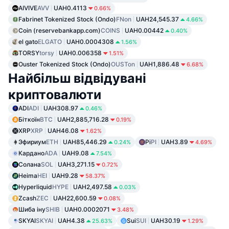
AIVIVE
AVV
UAH0.4113
0.66%
Fabrinet Tokenized Stock (Ondo)
FNon
UAH24,545.37
4.66%
Coin (reservebankapp.com)
COINS
UAH0.00442
0.40%
el gato
ELGATO
UAH0.0004308
1.56%
TORSY
torsy
UAH0.006358
1.51%
Ouster Tokenized Stock (Ondo)
OUSTon
UAH1,886.48
6.68%
Найбільш відвідувані
криптовалюти
ADI
ADI
UAH308.97
0.46%
Біткоїн
BTC
UAH2,885,716.28
0.19%
XRP
XRP
UAH46.08
1.62%
Эфириум
ETH
UAH85,446.29
Pi
PI
UAH3.89
0.24%
4.69%
Кардано
ADA
UAH9.08
7.54%
Солана
SOL
UAH3,271.15
0.72%
Heima
HEI
UAH9.28
58.37%
Hyperliquid
HYPE
UAH2,497.58
0.03%
Zcash
ZEC
UAH22,600.59
0.08%
Шиба іну
SHIB
UAH0.0002071
3.48%
SKYAI
SKYAI
UAH4.38
Sui
SUI
UAH30.19
25.63%
1.29%