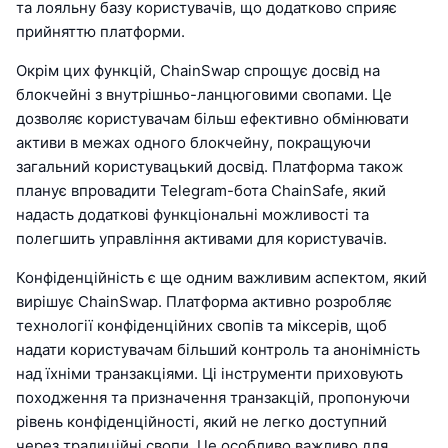
та лояльну базу користувачів, що додатково сприяє
прийняттю платформи.
Окрім цих функцій, ChainSwap спрощує досвід на
блокчейні з внутрішньо-ланцюговими свопами. Це
дозволяє користувачам більш ефективно обмінювати
активи в межах одного блокчейну, покращуючи
загальний користувацький досвід. Платформа також
планує впровадити Telegram-бота ChainSafe, який
надасть додаткові функціональні можливості та
полегшить управління активами для користувачів.
Конфіденційність є ще одним важливим аспектом, який
вирішує ChainSwap. Платформа активно розробляє
технології конфіденційних свопів та міксерів, щоб
надати користувачам більший контроль та анонімність
над їхніми транзакціями. Ці інструменти приховують
походження та призначення транзакцій, пропонуючи
рівень конфіденційності, який не легко доступний
через традиційні свопи. Це особливо важливо для