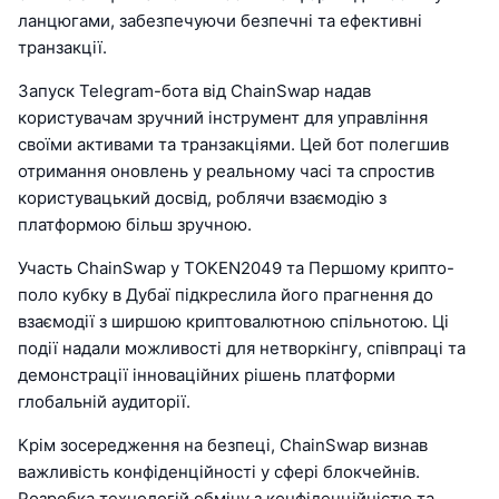
ланцюгами, забезпечуючи безпечні та ефективні
транзакції.
Запуск Telegram-бота від ChainSwap надав
користувачам зручний інструмент для управління
своїми активами та транзакціями. Цей бот полегшив
отримання оновлень у реальному часі та спростив
користувацький досвід, роблячи взаємодію з
платформою більш зручною.
Участь ChainSwap у TOKEN2049 та Першому крипто-
поло кубку в Дубаї підкреслила його прагнення до
взаємодії з ширшою криптовалютною спільнотою. Ці
події надали можливості для нетворкінгу, співпраці та
демонстрації інноваційних рішень платформи
глобальній аудиторії.
Крім зосередження на безпеці, ChainSwap визнав
важливість конфіденційності у сфері блокчейнів.
Розробка технологій обміну з конфіденційністю та