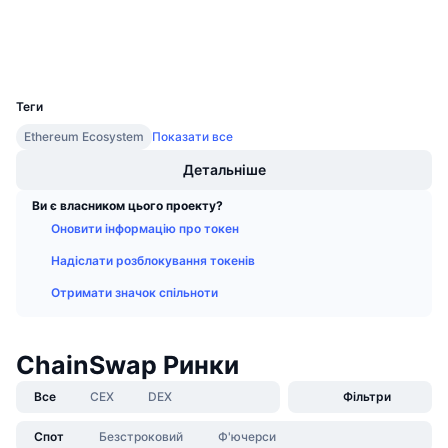
Майбутні розпродажі
Ставки фінансування
Гаманці
Навчайся та заробляй
UCID
29780
Календарі
Теги
Ethereum Ecosystem
Показати все
Календар ICO
Детальніше
Календар Подій
Ви є власником цього проекту?
Оновити інформацію про токен
Надіслати розблокування токенів
Отримати значок спільноти
ChainSwap Ринки
Все
CEX
DEX
Фільтри
Спот
Безстроковий
Ф'ючерси