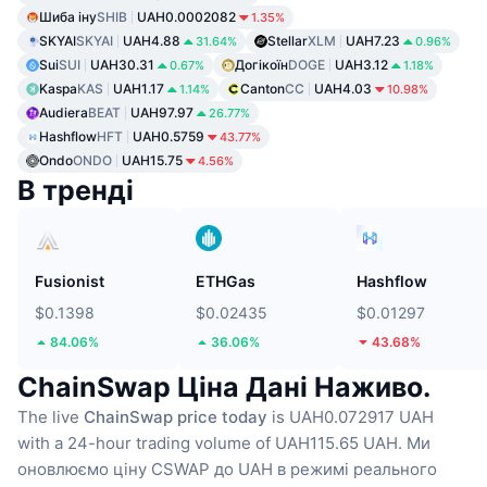
Шиба іну
SHIB
UAH0.0002082
1.35%
SKYAI
SKYAI
UAH4.88
Stellar
XLM
UAH7.23
31.64%
0.96%
Sui
SUI
UAH30.31
Догікоїн
DOGE
UAH3.12
0.67%
1.18%
Kaspa
KAS
UAH1.17
Canton
CC
UAH4.03
1.14%
10.98%
Audiera
BEAT
UAH97.97
26.77%
Hashflow
HFT
UAH0.5759
43.77%
Ondo
ONDO
UAH15.75
4.56%
В тренді
Fusionist
ETHGas
Hashflow
$0.1398
$0.02435
$0.01297
84.06%
36.06%
43.68%
ChainSwap Ціна Дані Наживо.
The live
ChainSwap price today
is UAH0.072917 UAH
with a 24-hour trading volume of UAH115.65 UAH.
Ми
оновлюємо ціну CSWAP до UAH в режимі реального