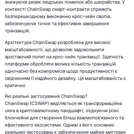
знижуючи ризик людських помилок або шахрайства. У
контексті ChainSwap смарт-контракти сприяють
безперешкодному виконанню крос-чейн свопів,
забезпечуючи точне та ефективне завершення
транзакцій.
Архітектура ChainSwap розроблена для високої
масштабованості, що дозволяє задовольнити
зростаючий попит на крос-чейн транзакції. Здатність
платформи обробляти велику кількість транзакцій
одночасно без компромісів щодо продуктивності є
свідченням її надійного дизайну. Ця масштабованість є
критично
Які реальні застосування ChainSwap?
ChainSwap (CSWAP) виділяється як трансформаційна
сила в криптовалютному ландшафті, з'єднуючи різні
блокчейни для створення більш взаємопов'язаного та
ефективного екосистеми. Одним з його основних
реальних застосувань є забезпечення майже миттєвих