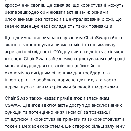
кросс-чейн свопів. Це означає, що користувачі можуть
безперешкодно обмінювати активи між різними
блокчейнами без потреби в централізованій біржі, що
значно зменшує час і складність таких транзакцій.
Ще одним ключовим застосуванням ChainSwap є його
здатність пропонувати низькі комісії та оптимальну
агрегацію ліквідності. Об'єднуючи ліквідність з кількох
джерел, ChainSwap забезпечує користувачам найкращі
можливі курси для їх свопів, що робить його
економічно вигідним рішенням для трейдерів та
інвесторів. Це особливо корисно для тих, хто часто
переміщує активи між різними блокчейн-мережами.
ChainSwap також надає прямі вигоди власникам
CSWAP. Ці вигоди включають доступ до ексклюзивних
функцій та потенційно нижчі комісії за транзакції,
стимулюючи користувачів тримати та використовувати
токен в межах екосистеми. Це створює більш залучену