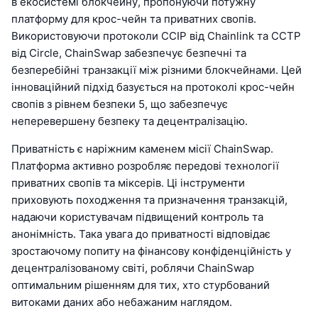
в екосистемі блокчейну, пропонуючи потужну
платформу для крос-чейн та приватних свопів.
Використовуючи протоколи CCIP від Chainlink та CCTP
від Circle, ChainSwap забезпечує безпечні та
безперебійні транзакції між різними блокчейнами. Цей
інноваційний підхід базується на протоколі крос-чейн
свопів з рівнем безпеки 5, що забезпечує
неперевершену безпеку та децентралізацію.
Приватність є наріжним каменем місії ChainSwap.
Платформа активно розробляє передові технології
приватних свопів та міксерів. Ці інструменти
приховують походження та призначення транзакцій,
надаючи користувачам підвищений контроль та
анонімність. Така увага до приватності відповідає
зростаючому попиту на фінансову конфіденційність у
децентралізованому світі, роблячи ChainSwap
оптимальним рішенням для тих, хто стурбований
витоками даних або небажаним наглядом.