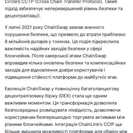
Circle’s CCTP (Cross Chain Transfer Protocol). Такий
підхід забезпечує неперевершений рівень безпеки та
децентралізації.
У липні 2021 року ChainSwap зазнав значного
порушення безпеки, що призвело до втрати приблизно
8 мільйонів доларів у токенах. Ця подія підкреслила
важливість надійних заходів безпеки у сфері
блокчейнів. Після хакерської атаки ChainSwap
впровадив кілька оновлень безпеки та компенсаційних
заходів для відновлення довіри користувачів і
підвищення стійкості платформи до майбутніх атак.
Еволюція ChainSwap у повноцінну багатоланцюгову
децентралізовану біржу (DEX) стала ще одним
важливим моментом. Ця трансформація дозволила
безпосередньо розміщувати ліквідність, дозволяючи
користувачам безперешкодно торгувати активами між
різними блокчейнами. Інтеграція ChainLink's CCIP ще
більше зміцнила можливості платформи для обміну між