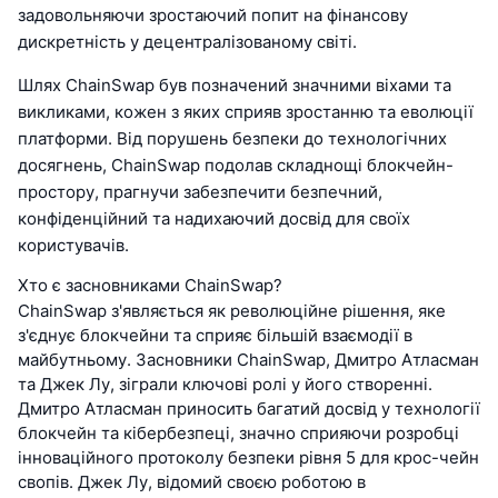
задовольняючи зростаючий попит на фінансову
дискретність у децентралізованому світі.
Шлях ChainSwap був позначений значними віхами та
викликами, кожен з яких сприяв зростанню та еволюції
платформи. Від порушень безпеки до технологічних
досягнень, ChainSwap подолав складнощі блокчейн-
простору, прагнучи забезпечити безпечний,
конфіденційний та надихаючий досвід для своїх
користувачів.
Хто є засновниками ChainSwap?
ChainSwap з'являється як революційне рішення, яке
з'єднує блокчейни та сприяє більшій взаємодії в
майбутньому. Засновники ChainSwap, Дмитро Атласман
та Джек Лу, зіграли ключові ролі у його створенні.
Дмитро Атласман приносить багатий досвід у технології
блокчейн та кібербезпеці, значно сприяючи розробці
інноваційного протоколу безпеки рівня 5 для крос-чейн
свопів. Джек Лу, відомий своєю роботою в