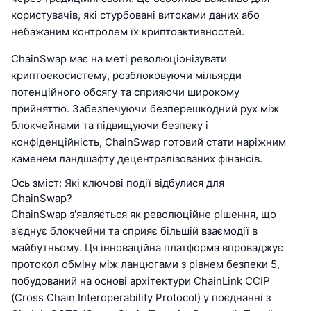
користувачів, які стурбовані витоками даних або
небажаним контролем їх криптоактивностей.
ChainSwap має на меті революціонізувати
криптоекосистему, розблоковуючи мільярди
потенційного обсягу та сприяючи широкому
прийняттю. Забезпечуючи безперешкодний рух між
блокчейнами та підвищуючи безпеку і
конфіденційність, ChainSwap готовий стати наріжним
каменем ландшафту децентралізованих фінансів.
Ось зміст: Які ключові події відбулися для
ChainSwap?
ChainSwap з'являється як революційне рішення, що
з'єднує блокчейни та сприяє більшій взаємодії в
майбутньому. Ця інноваційна платформа впроваджує
протокол обміну між ланцюгами з рівнем безпеки 5,
побудований на основі архітектури ChainLink CCIP
(Cross Chain Interoperability Protocol) у поєднанні з