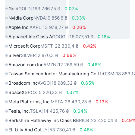
світу
Gold
GOLD
193 766,75 ₴
0.07%
Nvidia Corp
NVDA
9 856,6 ₴
0.33%
Apple Inc.
AAPL
13 978,27 ₴
0.26%
Alphabet Inc Class A
GOOGL
16 077,51 ₴
0.18%
Microsoft Corp
MSFT
22 330,4 ₴
0.42%
Silver
SILVER
2 870,3 ₴
0.69%
Amazon.com Inc
AMZN
12 269,59 ₴
0.46%
Taiwan Semiconductor Manufacturing Co Ltd
TSM
18 883,1
Broadcom Inc
AVGO
18 989,32 ₴
0.65%
SpaceX
SPCX
5 226,33 ₴
1.37%
Meta Platforms, Inc.
META
26 430,23 ₴
0.13%
Tesla, Inc.
TSLA
14 425,76 ₴
0.64%
Berkshire Hathaway Inc Class B
BRK.B
23 420,04 ₴
0.49
Eli Lilly And Co
LLY
53 730,41 ₴
0.48%