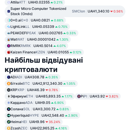
Attila
ATT
UAH0.02355
0.21%
Super Micro Computer Tokenized
SMCIon
UAH1,340.10
0.56%
Stock (Ondo)
0x0.ai
0x0
UAH0.0821
0.68%
LightLink
LL
UAH0.05339
0.70%
PEAKDEFI
PEAK
UAH0.002765
0.33%
Wat
WAT
UAH0.00001042
1.30%
RMRK
RMRK
UAH0.5014
4.07%
Kaizen Finance
KZEN
UAH0.01055
0.12%
Найбільш відвідувані
криптовалюти
ADI
ADI
UAH308.78
0.35%
Біткоїн
BTC
UAH2,912,340.30
1.05%
XRP
XRP
UAH46.39
0.78%
Эфириум
ETH
UAH85,893.35
Pi
PI
UAH3.92
1.17%
3.82%
Кардано
ADA
UAH9.05
6.90%
Солана
SOL
UAH3,300.72
0.83%
Hyperliquid
HYPE
UAH2,548.40
2.90%
Heima
HEI
UAH9.96
35.24%
Zcash
ZEC
UAH22,965.25
4.16%