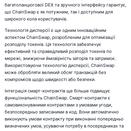
багатоланцюгової DEX та зручного інтерфейсу гарантує,
що ChainSwap є як потужним, так і доступним для
широкого кола користувачів.
Технологія дисперсії є ще одним інноваційним
аспектом ChainSwap, розробленим для оптимізації
розподілу токенів. Ця технологія забезпечує
ефективний та справедливий розподіл токенів по
мережі, знижуючи ймовірність заторів та затримок.
Використовуючи технологію дисперсії, ChainSwap
може обробляти великий обсяг транзакцій без
компромісів щодо швидкості або безпеки.
Інтеграція смарт-контрактів ще більше підвищує
функціональність ChainSwap. Смарт-контракти є
самовиконуваними контрактами з умовами угоди,
безпосередньо записаними в код. Вони автоматично
виконують умови контракту при виконанні попередньо
визначених умов, усуваючи потребу в посередниках та