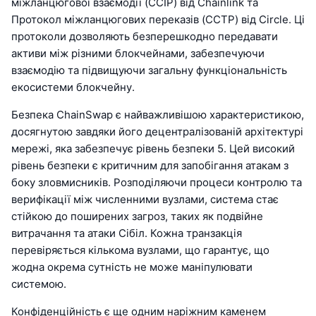
міжланцюгової взаємодії (CCIP) від Chainlink та
Протокол міжланцюгових переказів (CCTP) від Circle. Ці
протоколи дозволяють безперешкодно передавати
активи між різними блокчейнами, забезпечуючи
взаємодію та підвищуючи загальну функціональність
екосистеми блокчейну.
Безпека ChainSwap є найважливішою характеристикою,
досягнутою завдяки його децентралізованій архітектурі
мережі, яка забезпечує рівень безпеки 5. Цей високий
рівень безпеки є критичним для запобігання атакам з
боку зловмисників. Розподіляючи процеси контролю та
верифікації між численними вузлами, система стає
стійкою до поширених загроз, таких як подвійне
витрачання та атаки Сібіл. Кожна транзакція
перевіряється кількома вузлами, що гарантує, що
жодна окрема сутність не може маніпулювати
системою.
Конфіденційність є ще одним наріжним каменем