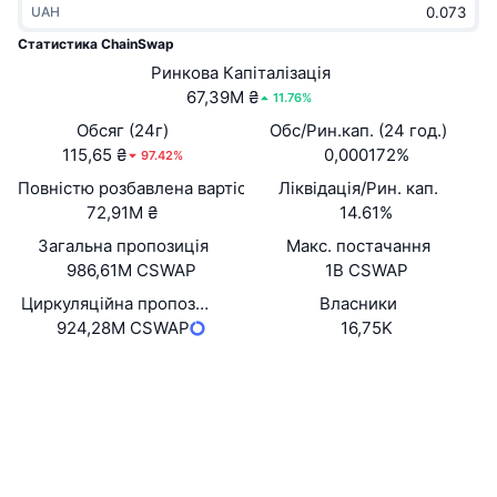
UAH
В тренді
Криптовалютні ETF
Навчайтеся
CMC Протокол контексту моделі
Статистика ChainSwap
Нове
Ринкова Капіталізація
Біткоїн ETF
x402
Новини
67,39M ₴
11.76%
Крипто
Эфириум ETF
Обсяг (24г)
Обс/Рин.кап. (24 год.)
Студент
115,65 ₴
0,000172%
97.42%
Політика
Повністю розбавлена вартість (FDV)
Ліквідація/Рин. кап.
Технічний аналіз
Дослідження
72,91M ₴
14.61%
Спорт
Загальна пропозиція
Макс. постачання
RSI
Відео
986,61M CSWAP
1B CSWAP
Фінанси
MACD
Циркуляційна пропозиція
Власники
Словник
924,28M CSWAP
16,75K
Технології
Вебсайти
Website
Whitepaper
Деривативи
Кампанії
Соціальні
NFT
Огляд
Airdrops
Контракти
0xae41...184cca
etherscan.io
Загальна статистика NFT
Дослідники
Ліквідації
Винагороди у Діамантах