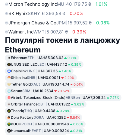
Micron Technology Inc
MU
40 179,75 ₴
1.61%
SK Hynix
SKHY
6 393,58 ₴
0.70%
JPmorgan Chase & Co
JPM
15 997,52 ₴
0.08%
Walmart Inc
WMT
5 007,81 ₴
0.39%
Популярні токени в ланцюжку
Ethereum
Ethereum
ETH
UAH85,303.62
0.71%
UNUS SED LEO
LEO
UAH437.42
0.39%
Chainlink
LINK
UAH367.35
1.40%
Shiba Inu
SHIB
UAH0.00021
2.29%
Tether Gold
XAUt
UAH190,144.74
0.01%
Serum
SRM
UAH0.2534
20.52%
Airbnb Tokenized Stock (Ondo)
ABNBon
UAH7,309.24
7.27%
Orbiter Finance
OBT
UAH0.01322
3.62%
Theoriq
THQ
UAH0.4438
0.28%
Dora Factory
DORA
UAH0.1282
5.84%
POOH
POOH
UAH0.0000001548
0.00%
Humans.ai
HEART
UAH0.009324
0.31%