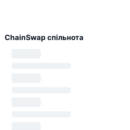
ChainSwap спільнота