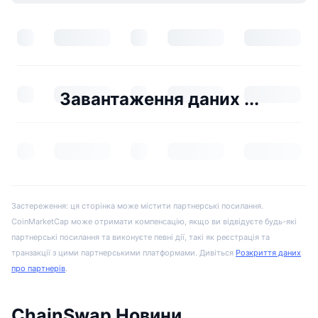
Завантаження даних ...
Застереження: ця сторінка може містити партнерські посилання.
CoinMarketCap може отримати компенсацію, якщо ви відвідуєте будь-які
партнерські посилання та виконуєте певні дії, такі як реєстрація та
транзакції з цими партнерськими платформами. Дивіться
Розкриття даних
про партнерів
.
ChainSwap Новини