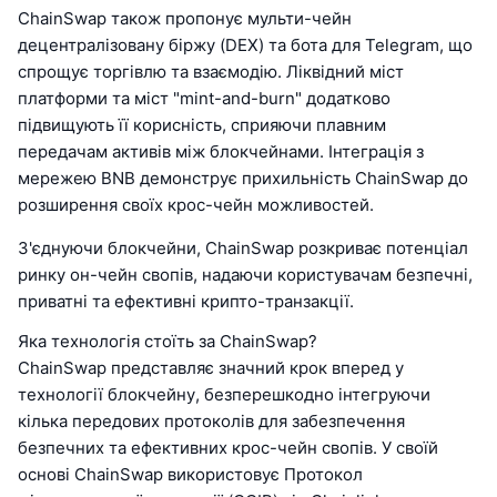
ChainSwap також пропонує мульти-чейн
децентралізовану біржу (DEX) та бота для Telegram, що
спрощує торгівлю та взаємодію. Ліквідний міст
платформи та міст "mint-and-burn" додатково
підвищують її корисність, сприяючи плавним
передачам активів між блокчейнами. Інтеграція з
мережею BNB демонструє прихильність ChainSwap до
розширення своїх крос-чейн можливостей.
З'єднуючи блокчейни, ChainSwap розкриває потенціал
ринку он-чейн свопів, надаючи користувачам безпечні,
приватні та ефективні крипто-транзакції.
Яка технологія стоїть за ChainSwap?
ChainSwap представляє значний крок вперед у
технології блокчейну, безперешкодно інтегруючи
кілька передових протоколів для забезпечення
безпечних та ефективних крос-чейн свопів. У своїй
основі ChainSwap використовує Протокол