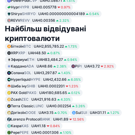
PowerPool
CVP
UAH0.08671
1.51%
Hypr
HYPR
UAH0.005778
0.97%
Shiryo
SHIRYO
UAH0.000000000004189
0.54%
REVV
REVV
UAH0.00356
2.32%
Найбільш відвідувані
криптовалюти
Біткоїн
BTC
UAH2,855,785.22
1.73%
XRP
XRP
UAH48.50
0.87%
Эфириум
ETH
UAH83,484.27
0.94%
Кардано
ADA
UAH8.66
Pi
PI
UAH3.72
2.38%
2.92%
Солана
SOL
UAH3,297.87
1.43%
Hyperliquid
HYPE
UAH2,432.66
6.05%
Шиба іну
SHIB
UAH0.0002201
1.23%
PAX Gold
PAXG
UAH180,685.65
0.12%
Zcash
ZEC
UAH21,916.63
4.33%
Terra Classic
LUNC
UAH0.002254
3.26%
Догікоїн
DOGE
UAH3.15
Sui
SUI
UAH31.11
0.70%
1.27%
Lorenzo Protocol
BANK
UAH1.89
12.56%
Kaspa
KAS
UAH1.18
0.84%
Pepe
PEPE
UAH0.0001306
1.10%