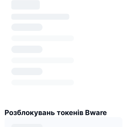
Розблокувань токенів Bware