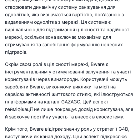
створювати динамічну систему ранжування для
однолітків, яка визначається вартістю, пов'язаною з
видаленням однолітка з мережі. Ця система є
вирішальною для підтримання цілісності та надійності
мережі, оскільки вона включає механізми для
стримування та запобігання формуванню нечесних
підграфів.
Окрім своєї ролі в цілісності мережі, Bware є
інструментальним у стимулюванні залучення та участі
користувачів через винагороди. Користувачі можуть
заробляти Bware, виконуючи виклики та місії на
сервісах активності життєвого стилю, які ілюструються
платформами на кшталт GAZAGO. Цей аспект
гейміфікації не лише покращує досвід користувача, але
й заохочує постійну участь та внесок в екосистему.
Крім того, Bware відіграє значну роль у стратегії G4B,
виступаючи як канал доходу. Цей аспект підкреслює