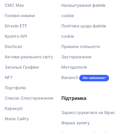
CMC Max
Налаштування файлів
Головні новини
cookie
Біткоїн ETF
Політика щодо файлів
Крипто API
cookie
DexScan
Правила спільноти
Активи реального світу
Застереження
Загальні Графіки
Методологія
NFT
Вакансії
Ми наймаємо!
Портфоліо
Підтримка
Список Спостереження
Каракулі
Зареєструватися на біржі
Мапа Сайту
Форма запиту