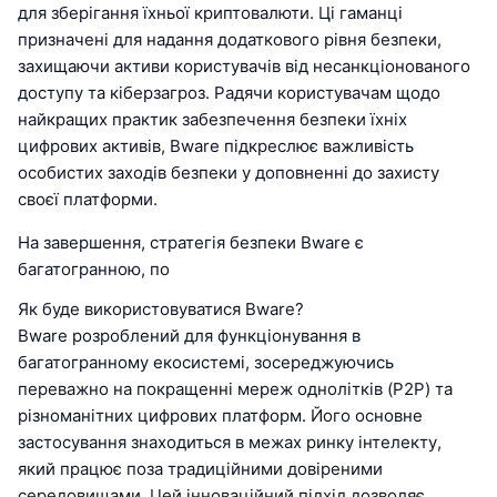
для зберігання їхньої криптовалюти. Ці гаманці
призначені для надання додаткового рівня безпеки,
захищаючи активи користувачів від несанкціонованого
доступу та кіберзагроз. Радячи користувачам щодо
найкращих практик забезпечення безпеки їхніх
цифрових активів, Bware підкреслює важливість
особистих заходів безпеки у доповненні до захисту
своєї платформи.
На завершення, стратегія безпеки Bware є
багатогранною, по
Як буде використовуватися Bware?
Bware розроблений для функціонування в
багатогранному екосистемі, зосереджуючись
переважно на покращенні мереж однолітків (P2P) та
різноманітних цифрових платформ. Його основне
застосування знаходиться в межах ринку інтелекту,
який працює поза традиційними довіреними
середовищами. Цей інноваційний підхід дозволяє