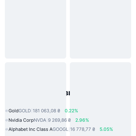
Популярні активи реального
світу
Gold
GOLD
181 063,08 ₴
0.22%
Nvidia Corp
NVDA
9 269,86 ₴
2.96%
Alphabet Inc Class A
GOOGL
16 778,77 ₴
5.05%