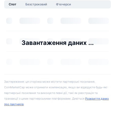
Спот
Безстроковий
Ф'ючерси
Завантаження даних ...
Застереження: ця сторінка може містити партнерські посилання.
CoinMarketCap може отримати компенсацію, якщо ви відвідуєте будь-які
партнерські посилання та виконуєте певні дії, такі як реєстрація та
транзакції з цими партнерськими платформами. Дивіться
Розкриття даних
про партнерів
.