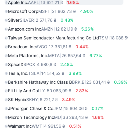
Apple Inc.
AAPL
13 621,21 ₴
1.68%
Microsoft Corp
MSFT
21 862,73 ₴
4.90%
Silver
SILVER
2 571,78 ₴
0.48%
Amazon.com Inc
AMZN
12 821,19 ₴
5.26%
Taiwan Semiconductor Manufacturing Co Ltd
TSM
18 088,5
Broadcom Inc
AVGO
17 381,81 ₴
0.44%
Meta Platforms, Inc.
META
26 657,64 ₴
6.77%
SpaceX
SPCX
4 980,8 ₴
2.48%
Tesla, Inc.
TSLA
14 514,52 ₴
3.99%
Berkshire Hathaway Inc Class B
BRK.B
23 031,41 ₴
0.39%
Eli Lilly And Co
LLY
50 063,99 ₴
2.83%
SK Hynix
SKHY
6 221,2 ₴
3.49%
JPmorgan Chase & Co
JPM
15 804,06 ₴
0.17%
Micron Technology Inc
MU
36 293,43 ₴
1.68%
Walmart Inc
WMT
4 961,56 ₴
0.51%