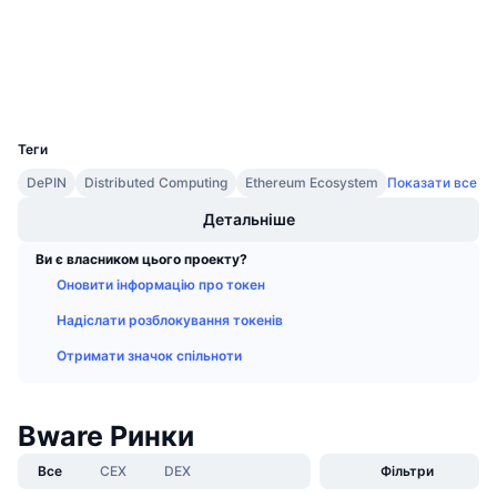
Майбутні розпродажі
etherscan.io
Ставки фінансування
Навчайся та заробляй
Дослідники
Гаманці
Календарі
UCID
9052
Теги
Календар ICO
DePIN
Distributed Computing
Ethereum Ecosystem
Показати все
Календар Подій
Детальніше
Ви є власником цього проекту?
Оновити інформацію про токен
Надіслати розблокування токенів
Отримати значок спільноти
Bware Ринки
Все
CEX
DEX
Фільтри