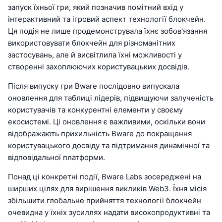
запуск їхньої гри, який позначив помітний вхід у
інтерактивний та ігровий аспект технології блокчейн.
Ця подія не лише продемонструвала їхнє зобов'язання
використовувати блокчейн для різноманітних
застосувань, але й висвітлила їхні можливості у
створенні захоплюючих користувацьких досвідів.
Після випуску гри Bware послідовно випускала
оновлення для таблиці лідерів, підвищуючи залученість
користувачів та конкурентні елементи у своєму
екосистемі. Ці оновлення є важливими, оскільки вони
відображають прихильність Bware до покращення
користувацького досвіду та підтримання динамічної та
відповідальної платформи.
Понад ці конкретні події, Bware Labs зосереджені на
ширших цілях для вирішення викликів Web3. Їхня місія
збільшити глобальне прийняття технології блокчейн
очевидна у їхніх зусиллях надати високопродуктивні та