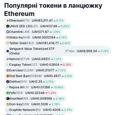
Популярні токени в ланцюжку
Ethereum
Ethereum
ETH
UAH83,511.41
0.17%
UNUS SED LEO
LEO
UAH437.48
0.63%
Chainlink
LINK
UAH371.87
1.09%
Shiba Inu
SHIB
UAH0.0002184
0.15%
Tether Gold
XAUt
UAH181,416.77
0.81%
Vanguard Value Tokenized ETF
VTVon
UAH9,968.54
0.79%
(Ondo)
Netvrk
NETVR
UAH0.09511
1.47%
Cosplay Token
COT
UAH0.02604
0.26%
Everclear
CLEAR
UAH0.01077
2.12%
Didi Bam Bam
DDBAM
UAH0.4817
2.10%
DeHive
DHV
UAH2.35
0.75%
Rejuve.AI
RJV
UAH0.01286
10.66%
Fefe
FEFE
UAH0.02346
1.23%
KnoxNet
KNX
UAH0.009598
2.46%
Don-key
DON
UAH0.1028
2.78%
Graphite Network
@G
UAH0.4006
2.41%