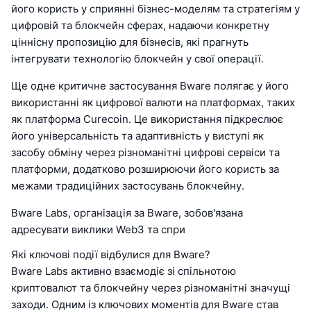
його користь у сприянні бізнес-моделям та стратегіям у
цифровій та блокчейн сферах, надаючи конкретну
ціннісну пропозицію для бізнесів, які прагнуть
інтегрувати технологію блокчейн у свої операції.
Ще одне критичне застосування Bware полягає у його
використанні як цифрової валюти на платформах, таких
як платформа Curecoin. Це використання підкреслює
його універсальність та адаптивність у виступі як
засобу обміну через різноманітні цифрові сервіси та
платформи, додатково розширюючи його користь за
межами традиційних застосувань блокчейну.
Bware Labs, організація за Bware, зобов'язана
адресувати виклики Web3 та спри
Які ключові події відбулися для Bware?
Bware Labs активно взаємодіє зі спільнотою
криптовалют та блокчейну через різноманітні значущі
заходи. Одним із ключових моментів для Bware став