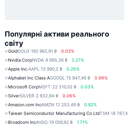
Популярні активи реального
світу
Gold
GOLD
192 962,91 ₴
0.03%
Nvidia Corp
NVDA
9 995,36 ₴
2.27%
Apple Inc.
AAPL
13 990,2 ₴
0.29%
Alphabet Inc Class A
GOOGL
15 847,46 ₴
0.96%
Microsoft Corp
MSFT
22 310,02 ₴
0.03%
Silver
SILVER
2 832,94 ₴
0.06%
Amazon.com Inc
AMZN
12 253,46 ₴
0.82%
Taiwan Semiconductor Manufacturing Co Ltd
TSM
18 787,4
Broadcom Inc
AVGO
19 056,92 ₴
1.71%