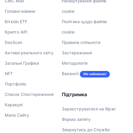
CMC Max
Налаштування файлів
Головні новини
cookie
Біткоїн ETF
Політика щодо файлів
Крипто API
cookie
DexScan
Правила спільноти
Активи реального світу
Застереження
Загальні Графіки
Методологія
NFT
Вакансії
Ми наймаємо!
Портфоліо
Підтримка
Список Спостереження
Каракулі
Зареєструватися на біржі
Мапа Сайту
Форма запиту
Звернутись до Служби