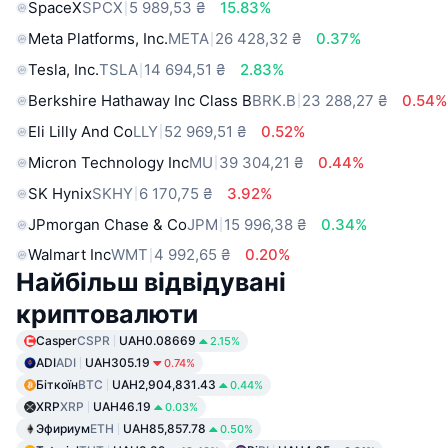
SpaceX
SPCX
5 989,53 ₴
15.83%
Meta Platforms, Inc.
META
26 428,32 ₴
0.37%
Tesla, Inc.
TSLA
14 694,51 ₴
2.83%
Berkshire Hathaway Inc Class B
BRK.B
23 288,27 ₴
0.54%
Eli Lilly And Co
LLY
52 969,51 ₴
0.52%
Micron Technology Inc
MU
39 304,21 ₴
0.44%
SK Hynix
SKHY
6 170,75 ₴
3.92%
JPmorgan Chase & Co
JPM
15 996,38 ₴
0.34%
Walmart Inc
WMT
4 992,65 ₴
0.20%
Найбільш відвідувані
криптовалюти
Casper
CSPR
UAH0.08669
2.15%
ADI
ADI
UAH305.19
0.74%
Біткоїн
BTC
UAH2,904,831.43
0.44%
XRP
XRP
UAH46.19
0.03%
Эфириум
ETH
UAH85,857.78
0.50%