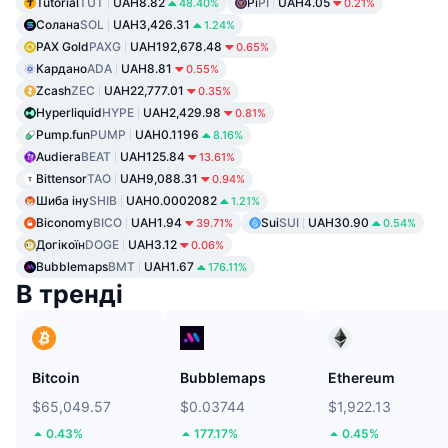
Tutorial
TUT
UAH8.82
Pi
PI
UAH4.05
48.40%
0.21%
Солана
SOL
UAH3,426.31
1.24%
PAX Gold
PAXG
UAH192,678.48
0.65%
Кардано
ADA
UAH8.81
0.55%
Zcash
ZEC
UAH22,777.01
0.35%
Hyperliquid
HYPE
UAH2,429.98
0.81%
Pump.fun
PUMP
UAH0.1196
8.16%
Audiera
BEAT
UAH125.84
13.61%
Bittensor
TAO
UAH9,088.31
0.94%
Шиба іну
SHIB
UAH0.0002082
1.21%
Biconomy
BICO
UAH1.94
Sui
SUI
UAH30.90
39.71%
0.54%
Догікоїн
DOGE
UAH3.12
0.06%
Bubblemaps
BMT
UAH1.67
176.11%
В тренді
Bitcoin
Bubblemaps
Ethereum
$65,049.57
$0.03744
$1,922.13
0.43%
177.17%
0.45%