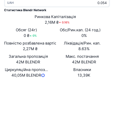
UAH
В тренді
Криптовалютні ETF
Навчайтеся
CMC Протокол контексту моделі
Статистика Blendr Network
Нове
Ринкова Капіталізація
Біткоїн ETF
x402
Новини
2,16M ₴
0.16%
Крипто
Эфириум ETF
Обсяг (24г)
Обс/Рин.кап. (24 год.)
Студент
0 ₴
0%
0%
Політика
Повністю розбавлена вартість (FDV)
Ліквідація/Рин. кап.
Технічний аналіз
Дослідження
2,27M ₴
8.63%
Спорт
Загальна пропозиція
Макс. постачання
RSI
Відео
42M BLENDR
42M BLENDR
Фінанси
MACD
Циркуляційна пропозиція
Власники
Словник
40,05M BLENDR
13,39K
Технології
Вебсайти
Website
Деривативи
Кампанії
Соціальні
NFT
Огляд
Airdrops
Контракти
0x8401...d7327f
2.9
Рейтинг (CertiK)
Загальна статистика NFT
Ліквідації
Винагороди у Діамантах
etherscan.io