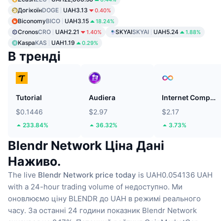
Догікоїн
DOGE
UAH3.13
0.40%
Biconomy
BICO
UAH3.15
18.24%
Cronos
CRO
UAH2.21
SKYAI
SKYAI
UAH5.24
1.40%
1.88%
Kaspa
KAS
UAH1.19
0.29%
В тренді
Tutorial
Audiera
Internet Computer
$0.1446
$2.97
$2.17
233.84%
36.32%
3.73%
Blendr Network Ціна Дані
Наживо.
The live
Blendr Network price today
is UAH0.054136 UAH
with a 24-hour trading volume of недоступно.
Ми
оновлюємо ціну BLENDR до UAH в режимі реального
часу.
За останні 24 години показник Blendr Network