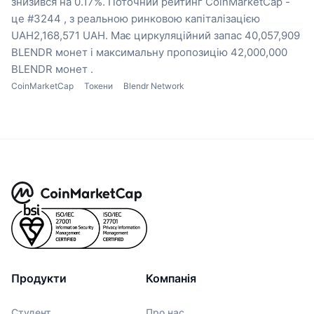
знизився на 0.17%.
Поточний рейтинг CoinMarketCap -
це #3244 , з реальною ринковою капіталізацією
UAH2,168,571 UAH.
Має циркуляційний запас 40,057,909
BLENDR монет
і максимальну пропозицію 42,000,000
BLENDR монет .
CoinMarketCap
Токени
Blendr Network
Продукти
Компанія
Студент
Про нас