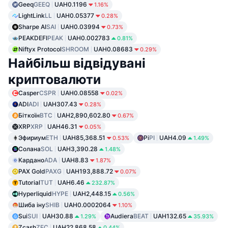
Geeq
GEEQ
UAH0.1196
1.16%
LightLink
LL
UAH0.05377
0.28%
Sharpe AI
SAI
UAH0.03994
0.73%
PEAKDEFI
PEAK
UAH0.002783
0.81%
Niftyx Protocol
SHROOM
UAH0.08683
0.29%
Найбільш відвідувані
криптовалюти
Casper
CSPR
UAH0.08558
0.02%
ADI
ADI
UAH307.43
0.28%
Біткоїн
BTC
UAH2,890,602.80
0.67%
XRP
XRP
UAH46.31
0.05%
Эфириум
ETH
UAH85,368.51
Pi
PI
UAH4.09
0.53%
1.49%
Солана
SOL
UAH3,390.28
1.48%
Кардано
ADA
UAH8.83
1.87%
PAX Gold
PAXG
UAH193,888.72
0.07%
Tutorial
TUT
UAH6.46
232.87%
Hyperliquid
HYPE
UAH2,448.15
0.56%
Шиба іну
SHIB
UAH0.0002064
1.10%
Sui
SUI
UAH30.88
Audiera
BEAT
UAH132.65
1.29%
35.93%
Zcash
ZEC
UAH22,868.58
0.44%