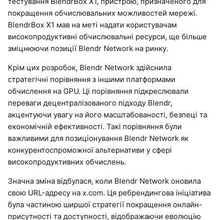
тестування BlendrBox X1, пристрою, призначеного для
покращення обчислювальних можливостей мережі.
BlendrBox X1 мав на меті надати користувачам
високопродуктивні обчислювальні ресурси, ще більше
зміцнюючи позиції Blendr Network на ринку.
Крім цих розробок, Blendr Network здійснила
стратегічні порівняння з іншими платформами
обчислення на GPU. Ці порівняння підкреслювали
переваги децентралізованого підходу Blendr,
акцентуючи увагу на його масштабованості, безпеці та
економічній ефективності. Такі порівняння були
важливими для позиціонування Blendr Network як
конкурентоспроможної альтернативи у сфері
високопродуктивних обчислень.
Значна зміна відбулася, коли Blendr Network оновила
свою URL-адресу на x.com. Ця ребрендингова ініціатива
була частиною ширшої стратегії покращення онлайн-
присутності та доступності, відображаючи еволюцію