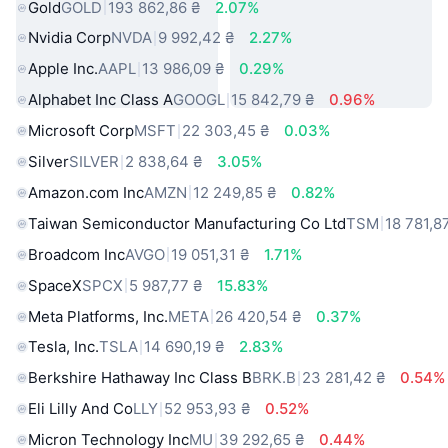
Gold
GOLD
193 862,86 ₴
2.07%
Nvidia Corp
NVDA
9 992,42 ₴
2.27%
Apple Inc.
AAPL
13 986,09 ₴
0.29%
Alphabet Inc Class A
GOOGL
15 842,79 ₴
0.96%
Microsoft Corp
MSFT
22 303,45 ₴
0.03%
Silver
SILVER
2 838,64 ₴
3.05%
Amazon.com Inc
AMZN
12 249,85 ₴
0.82%
Taiwan Semiconductor Manufacturing Co Ltd
TSM
18 781,8
Broadcom Inc
AVGO
19 051,31 ₴
1.71%
SpaceX
SPCX
5 987,77 ₴
15.83%
Meta Platforms, Inc.
META
26 420,54 ₴
0.37%
Tesla, Inc.
TSLA
14 690,19 ₴
2.83%
Berkshire Hathaway Inc Class B
BRK.B
23 281,42 ₴
0.54%
Eli Lilly And Co
LLY
52 953,93 ₴
0.52%
Micron Technology Inc
MU
39 292,65 ₴
0.44%