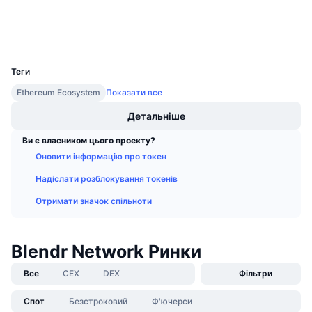
Дослідники
Майбутні розпродажі
Ставки фінансування
Навчайся та заробляй
Гаманці
UCID
29658
Календарі
Теги
Ethereum Ecosystem
Показати все
Календар ICO
Детальніше
Календар Подій
Ви є власником цього проекту?
Оновити інформацію про токен
Надіслати розблокування токенів
Отримати значок спільноти
Blendr Network Ринки
Все
CEX
DEX
Фільтри
Спот
Безстроковий
Ф'ючерси