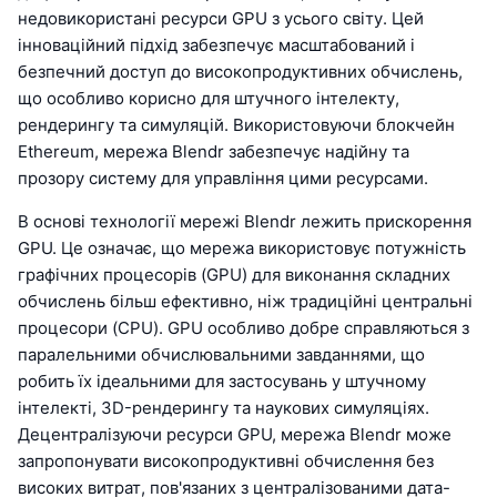
недовикористані ресурси GPU з усього світу. Цей
інноваційний підхід забезпечує масштабований і
безпечний доступ до високопродуктивних обчислень,
що особливо корисно для штучного інтелекту,
рендерингу та симуляцій. Використовуючи блокчейн
Ethereum, мережа Blendr забезпечує надійну та
прозору систему для управління цими ресурсами.
В основі технології мережі Blendr лежить прискорення
GPU. Це означає, що мережа використовує потужність
графічних процесорів (GPU) для виконання складних
обчислень більш ефективно, ніж традиційні центральні
процесори (CPU). GPU особливо добре справляються з
паралельними обчислювальними завданнями, що
робить їх ідеальними для застосувань у штучному
інтелекті, 3D-рендерингу та наукових симуляціях.
Децентралізуючи ресурси GPU, мережа Blendr може
запропонувати високопродуктивні обчислення без
високих витрат, пов'язаних з централізованими дата-