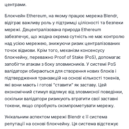
центрами.
Блокчейн Ethereum, на якому працює мережа Blendr,
відіграє важливу роль у підтримці цілісності та безпеки
мережі. Децентралізована природа Ethereum
забезпечує, що жодна окрема сутність не має контролю
над усією мережею, знижуючи ризик централізованих
точок відмови. Крім того, механізм консенсусу
блокчейну, переважно Proof of Stake (PoS), допомагає
запобігти атакам з боку зловмисників. У системі PoS
валідатори обираються для створення нових блоків і
підтвердження транзакцій на основі кількості токенів,
які вони мають і готові "ставити" як заставу. Цей
економічний стимул відлякує від зловмисної поведінки,
оскільки валідатори ризикують втратити свої заставні
токени, якщо спробують скомпрометувати мережу.
Унікальним аспектом мережі Blendr є її система
репутації на основі блокчейну. Ця система відстежує