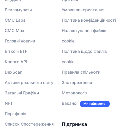
Рекламувати
Умови використання
CMC Labs
Політика конфіденційності
CMC Max
Налаштування файлів
Головні новини
cookie
Біткоїн ETF
Політика щодо файлів
Крипто API
cookie
DexScan
Правила спільноти
Активи реального світу
Застереження
Загальні Графіки
Методологія
NFT
Вакансії
Ми наймаємо!
Портфоліо
Підтримка
Список Спостереження