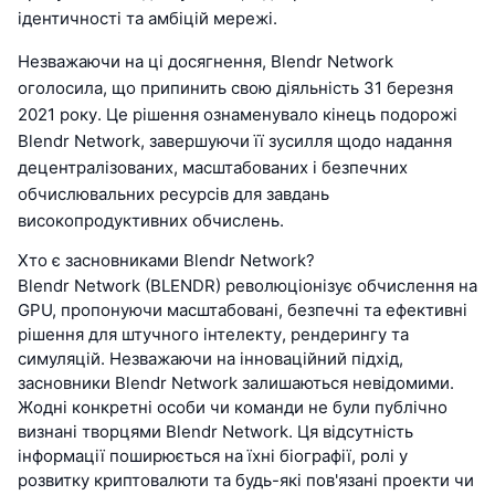
ідентичності та амбіцій мережі.
Незважаючи на ці досягнення, Blendr Network
оголосила, що припинить свою діяльність 31 березня
2021 року. Це рішення ознаменувало кінець подорожі
Blendr Network, завершуючи її зусилля щодо надання
децентралізованих, масштабованих і безпечних
обчислювальних ресурсів для завдань
високопродуктивних обчислень.
Хто є засновниками Blendr Network?
Blendr Network (BLENDR) революціонізує обчислення на
GPU, пропонуючи масштабовані, безпечні та ефективні
рішення для штучного інтелекту, рендерингу та
симуляцій. Незважаючи на інноваційний підхід,
засновники Blendr Network залишаються невідомими.
Жодні конкретні особи чи команди не були публічно
визнані творцями Blendr Network. Ця відсутність
інформації поширюється на їхні біографії, ролі у
розвитку криптовалюти та будь-які пов'язані проекти чи