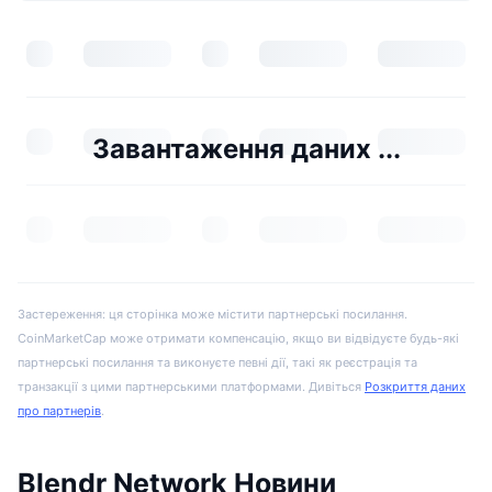
Завантаження даних ...
Застереження: ця сторінка може містити партнерські посилання.
CoinMarketCap може отримати компенсацію, якщо ви відвідуєте будь-які
партнерські посилання та виконуєте певні дії, такі як реєстрація та
транзакції з цими партнерськими платформами. Дивіться
Розкриття даних
про партнерів
.
Blendr Network Новини