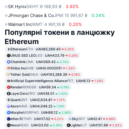
SK Hynix
SKHY
6 168,93 ₴
3.92%
JPmorgan Chase & Co
JPM
15 991,67 ₴
0.34%
Walmart Inc
WMT
4 991,18 ₴
0.20%
Популярні токени в ланцюжку
Ethereum
Ethereum
ETH
UAH85,389.45
0.35%
UNUS SED LEO
LEO
UAH433.79
0.29%
Chainlink
LINK
UAH369.42
0.73%
Shiba Inu
SHIB
UAH0.0002051
1.33%
Tether Gold
XAUt
UAH193,288.36
0.19%
Artificial Superintelligence Alliance
FET
UAH6.13
1.26%
Render
RENDER
UAH59.34
0.78%
LayerZero
ZRO
UAH38.01
1.43%
Quant
QNT
UAH2,634.81
1.37%
Aave
AAVE
UAH4,048.22
1.19%
Morpho
MORPHO
UAH86.12
2.99%
ether.fi
ETHFI
UAH17.02
Sky
SKY
UAH2.41
0.22%
0.69%
Nexo
NEXO
UAH33.00
Lighter
LIT
UAH101.86
0.46%
2.82%