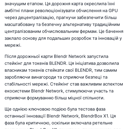
значущим етапом. Ця дорожня карта окреслила їхні
амбітні плани революціонізувати обчислення на GPU
через децентралізацію, прагнучи забезпечити більш
масштабовану та безпечну альтернативу традиційним
централізованим обчислювальним фермам. Це бачення
заклало основу для подальших розробок та інновацій у
мережі.
Після дорожньої карти Blendr Network запустила
стейкінг для токенів BLENDR. Ця ініціатива дозволила
власникам токенів стейкати свої BLENDR, тим самим
заробляючи винагороди та сприяючи безпеці та
стабільності мережі. Стейкінг став важливим аспектом
екосистеми Blendr Network, стимулюючи участь та
сприяючи формуванню більш міцної спільноти.
Ще однією ключовою подією була тестова фаза
останньої інновації Blendr Network, BlendrBox X1. Ця
фаза була критичною, оскільки включала ретельне