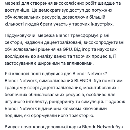
мережі для створення високоякісних робіт швидше та
доступніше. Це демократизує доступ до потужних
обчислювальних ресурсів, дозволяючи більшій
кількості людей брати участь у творчих індустріях.
Підсумовуючи, мережа Blendr трансформує різні
сектори, надаючи децентралізовані, високопродуктивні
обчислювальні рішення на GPU. Від ігор та наукових
досліджень до аналізу даних та творчих процесів, її
застосування є широкими та впливовими.
Які ключові події відбулися для Blendr Network?
Blendr Network, символізований BLENDR, був помітним
гравцем у сфері децентралізованих, масштабованих і
безпечних обчислювальних ресурсів, особливо для
штучного інтелекту, рендерингу та симуляцій. Подорож
Blendr Network відзначена кількома ключовими
подіями, які сформували його траєкторію.
Випуск початкової дорожньої карти Blendr Network був