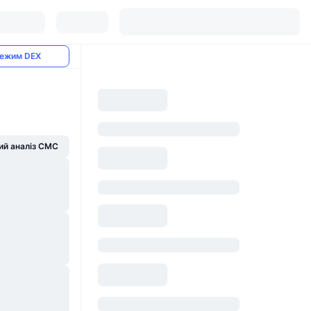
ежим DEX
й аналіз CMC