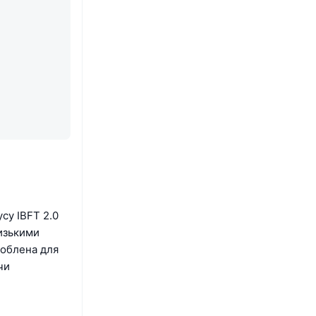
су IBFT 2.0
низькими
роблена для
чи