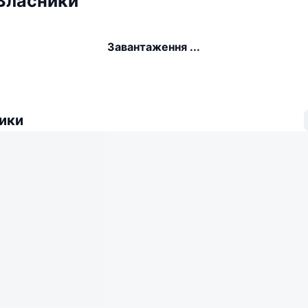
 Власники
Завантаження ...
ики