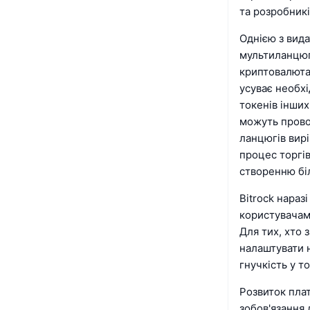
та розробникі
Однією з вида
мультиланцюг
криптовалютам
усуває необхі
токенів інших
можуть провод
ланцюгів вир
процес торгі
створенню бі
Bitrock нараз
користувачам
Для тих, хто 
налаштувати 
гнучкість у т
Розвиток пла
зобов'язання 