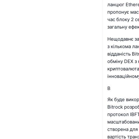
ланцюг Ethere
пропонує мас
час блоку 2 
загальну ефек
Нещодавнє за
з кількома ла
відданість Bi
обміну DEX з
криптовалютам
інноваційному
В
Як буде викор
Bitrock розр
протокол IBFT
масштабовани
створена для 
вартість тран