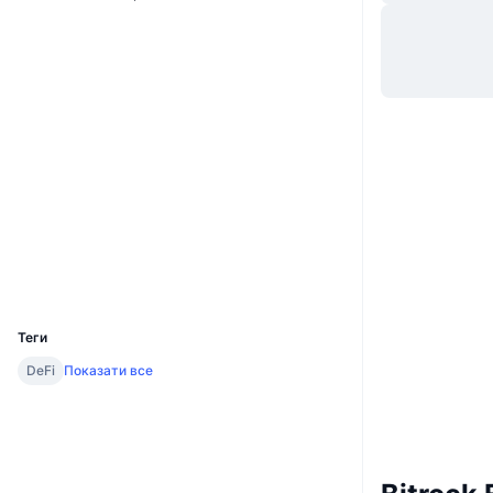
Website
Whitepaper
Вебсайти
Соціальні
0xde67...6eb493
Контракти
etherscan.io
Дослідники
Гаманці
UCID
27606
Теги
DeFi
Показати все