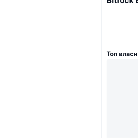
Bitrock
Топ власн