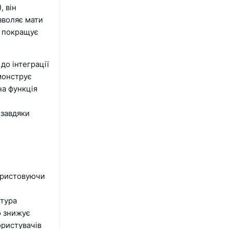
, він
зволяє мати
а покращує
до інтеграції
емонструє
на функція
 завдяки
користовуючи
ктура
о знижує
ористувачів