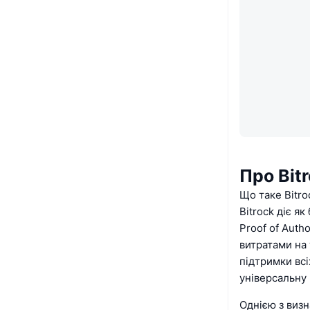
Про Bit
Що таке Bitro
Bitrock діє я
Proof of Auth
витратами на 
підтримки всі
універсальну
Однією з виз