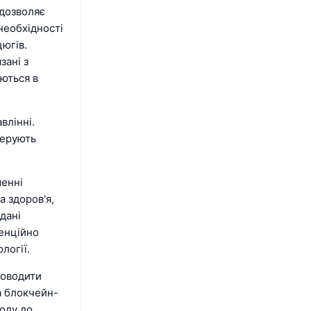
 дозволяє
необхідності
югів.
зані з
ються в
влінні.
керують
шенні
а здоров'я,
дані
тенційно
логії.
роводити
а блокчейн-
оду до