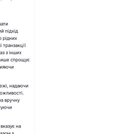
вати
й підхід
ю рідних
і транзакції
аз з інших
 лише спрощує
рияючи
режі, надаючи
ожливості.
на вручну
онуючи
вказує на
разом з