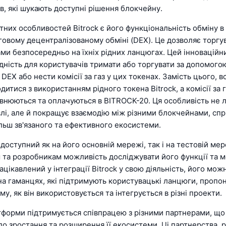
в, які шукають доступні рішення блокчейну.
тних особливостей Bitrock є його функціональність обміну в
овому децентралізованому обміні (DEX). Це дозволяє торгу
и безпосередньо на їхніх рідних ланцюгах. Цей інноваційни
дність для користувачів тримати або торгувати за допомого
 DEX або нести комісії за газ у цих токенах. Замість цього, вс
итися з використанням рідного токена Bitrock, а комісії за г
івнюються та оплачуються в BITROCK-20. Ця особливість не
влі, але й покращує взаємодію між різними блокчейнами, сп
льш зв'язаного та ефективного екосистеми.
і доступний як на його основній мережі, так і на тестовій ме
 та розробникам можливість досліджувати його функції та м
зацікавлений у інтеграції Bitrock у свою діяльність, його мож
на гаманцях, які підтримують користувацькі ланцюги, проп
ому, як він використовується та інтегрується в різні проекти.
тформи підтримується співпрацею з різними партнерами, що 
до зростання та розширення її екосистеми. Ці партнерства, 