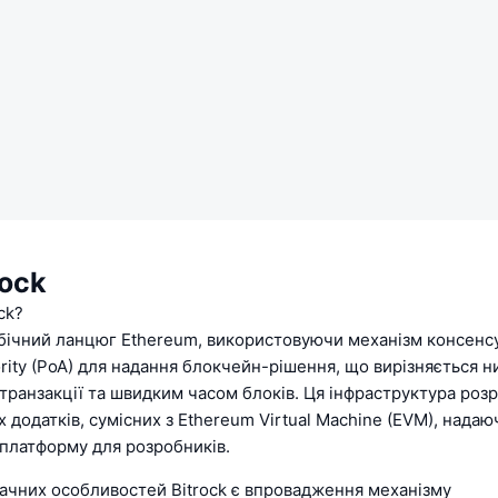
rock
ck?
к бічний ланцюг Ethereum, використовуючи механізм консенсу
ority (PoA) для надання блокчейн-рішення, що вирізняється 
транзакції та швидким часом блоків. Ця інфраструктура роз
х додатків, сумісних з Ethereum Virtual Machine (EVM), надаю
 платформу для розробників.
начних особливостей Bitrock є впровадження механізму