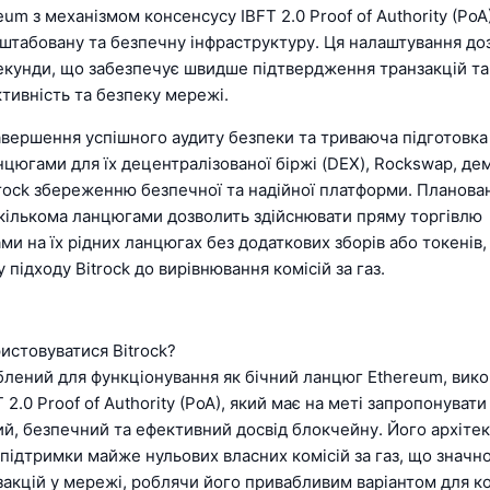
um з механізмом консенсусу IBFT 2.0 Proof of Authority (PoA)
штабовану та безпечну інфраструктуру. Ця налаштування до
секунди, що забезпечує швидше підтвердження транзакцій т
тивність та безпеку мережі.
вершення успішного аудиту безпеки та триваюча підготовка 
нцюгами для їх децентралізованої біржі (DEX), Rockswap, д
trock збереженню безпечної та надійної платформи. Планова
 кількома ланцюгами дозволить здійснювати пряму торгівлю
и на їх рідних ланцюгах без додаткових зборів або токенів,
 підходу Bitrock до вирівнювання комісій за газ.
истовуватися Bitrock?
облений для функціонування як бічний ланцюг Ethereum, ви
 2.0 Proof of Authority (PoA), який має на меті запропонувати
й, безпечний та ефективний досвід блокчейну. Його архіте
підтримки майже нульових власних комісій за газ, що значн
закцій у мережі, роблячи його привабливим варіантом для к