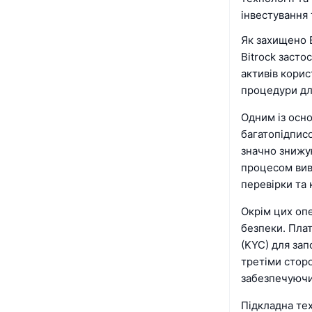
інвестування 
Як захищено B
Bitrock засто
активів корис
процедури дл
Одним із осно
багатопідписо
значно знижу
процесом вив
перевірки та 
Окрім цих опе
безпеки. Пла
(KYC) для за
третіми стор
забезпечуючи
Підкладна тех