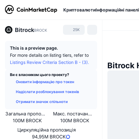
Криптовалюти
Інформаційні панелі
Bitrock
25K
BROCK
This is a preview page.
For more details on listing tiers, refer to
Listings Review Criteria Section B - (3).
Bitrock
Ви є власником цього проекту?
Оновити інформацію про токен
Надіслати розблокування токенів
Отримати значок спільноти
Загальна пропозиція
Макс. постачання
100M BROCK
100M BROCK
Циркуляційна пропозиція
94,95M BROCK