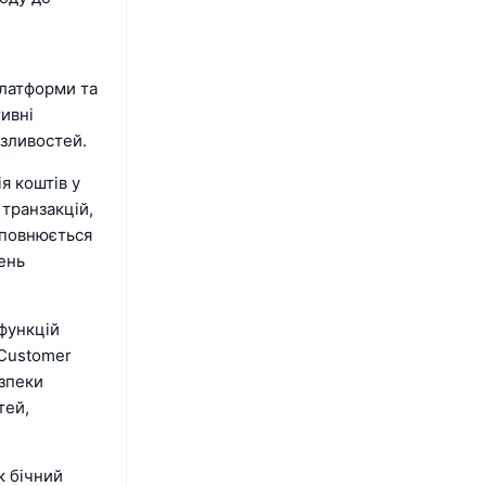
платформи та
тивні
азливостей.
я коштів у
 транзакцій,
оповнюється
ень
 функцій
 Customer
езпеки
тей,
к бічний