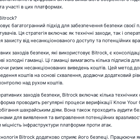
та участі в цих платформах.
itrock?
совує багатогранний підхід для забезпечення безпеки своєї 
тувачів. Ця стратегія включає як технічні заходи, так і опера
я захисту від несанкціонованого доступу та потенційних вр
вних заходів безпеки, які використовує Bitrock, є консолідаці
ві холодні гаманці. Ці гаманці вимагають кілька підписів для
ючи ризик несанкціонованих виведень коштів. Цей метод д
едення коштів на основі схвалення, додаючи додатковий рів
контролю над рухом коштів.
ративних заходів безпеки, Bitrock включає кілька технічних
тформа проводить регулярні процеси верифікації Know Your
побігання шахрайським діям. Вона також проходить аудити б
онами для виявлення та виправлення потенційних вразливос
 міцність інфраструктури платформи проти атак.
нологія Bitrock додатково сприяє його безпеці. Працюючи я