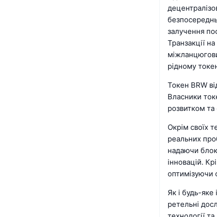
децентралізо
безпосереднь
залучення по
Транзакції на 
міжланцюгови
рідному токен
Токен BRW від
Власники токе
розвитком та 
Окрім своїх 
реальних проб
надаючи блок
інновацій. Кр
оптимізуючи о
Як і будь-яке
ретельні дос
технології т