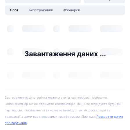
Спот
Безстроковий
Ф'ючерси
Завантаження даних ...
Застереження: ця сторінка може містити партнерські посилання.
CoinMarketCap може отримати компенсацію, якщо ви відвідуєте будь-які
партнерські посилання та виконуєте певні дії, такі як реєстрація та
транзакції з цими партнерськими платформами. Дивіться
Розкриття даних
про партнерів
.