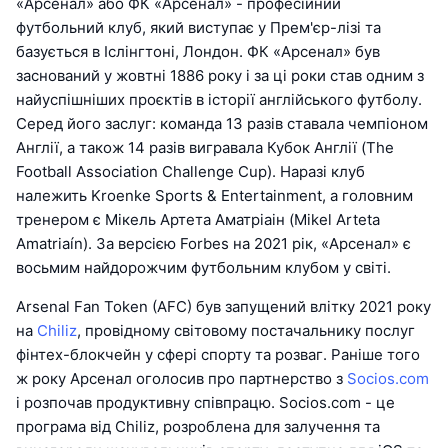
«Арсенал» або ФК «Арсенал» - професійний
футбольний клуб, який виступає у Прем'єр-лізі та
базується в Іслінгтоні, Лондон. ФК «Арсенал» був
заснований у жовтні 1886 року і за ці роки став одним з
найуспішніших проєктів в історії англійського футболу.
Серед його заслуг: команда 13 разів ставала чемпіоном
Англії, а також 14 разів вигравала Кубок Англії (The
Football Association Challenge Cup). Наразі клуб
належить Kroenke Sports & Entertainment, а головним
тренером є Мікель Артета Аматріаін (Mikel Arteta
Amatriaín). За версією Forbes на 2021 рік, «Арсенал» є
восьмим найдорожчим футбольним клубом у світі.
Arsenal Fan Token (AFC) був запущений влітку 2021 року
на
Chiliz
, провідному світовому постачальнику послуг
фінтех-блокчейн у сфері спорту та розваг. Раніше того
ж року Арсенал оголосив про партнерство з
Socios.com
і розпочав продуктивну співпрацю. Socios.com - це
програма від Chiliz, розроблена для залучення та