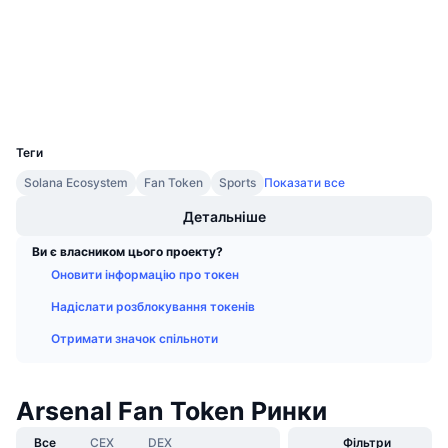
chiliscan.com
Майбутні розпродажі
Дослідники
Ставки фінансування
Навчайся та заробляй
Гаманці
Календарі
UCID
11532
Календар ICO
Теги
Solana Ecosystem
Fan Token
Sports
Показати все
Календар Подій
Детальніше
Ви є власником цього проекту?
Оновити інформацію про токен
Надіслати розблокування токенів
Отримати значок спільноти
Arsenal Fan Token Ринки
Все
CEX
DEX
Фільтри