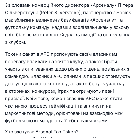
За словами комерційного директора «Арсеналу» Пітера
Сільверстоуна (Peter Silverstone), партнерство з Socios
має зблизити величезну базу фанатів «Арсеналу» та
футбольну команду, надавши вболівальникам у всьому
світі більше можливостей для взаємодії та спілкування
з клубом.
Токени фанатів AFC пропонують своїм власникам
перевагу впливати на життя клубу, а також брати
участь в опитуваннях щодо різних рішень, пов’язаних з
командою. Власники AFC одними із перших отримують
доступ до свіжого контенту, а також беруть участь у
вікторинах, конкурсах, іграх та отримують певні
привілеї. Крім того, кожен власник AFC може стати
частиною процесу гейміфікації та вплинути на
маркетингові методи, орієнтовані на взаємодію між
футбольною командою та її вболівальниками.
Хто заснував Arsenal Fan Token?