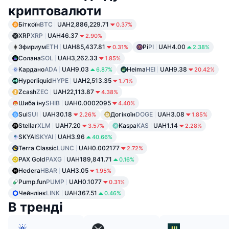
криптовалюти
Біткоїн
BTC
UAH2,886,229.71
0.37%
XRP
XRP
UAH46.37
2.90%
Эфириум
ETH
UAH85,437.81
Pi
PI
UAH4.00
0.31%
2.38%
Солана
SOL
UAH3,262.33
1.85%
Кардано
ADA
UAH9.03
Heima
HEI
UAH9.38
6.87%
20.42%
Hyperliquid
HYPE
UAH2,513.35
1.71%
Zcash
ZEC
UAH22,113.87
4.38%
Шиба іну
SHIB
UAH0.0002095
4.40%
Sui
SUI
UAH30.18
Догікоїн
DOGE
UAH3.08
2.26%
1.85%
Stellar
XLM
UAH7.20
Kaspa
KAS
UAH1.14
3.57%
2.28%
SKYAI
SKYAI
UAH3.96
40.66%
Terra Classic
LUNC
UAH0.002177
2.72%
PAX Gold
PAXG
UAH189,841.71
0.16%
Hedera
HBAR
UAH3.05
1.95%
Pump.fun
PUMP
UAH0.1077
0.31%
Чейнлінк
LINK
UAH367.51
0.46%
В тренді