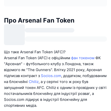
Про Arsenal Fan Token
Що таке Arsenal Fan Token (AFC)?
Arsenal Fan Token (AFC) є офіційним
фан токеном
ФК
"Арсенал" - футбольного клубу з Лондона, також
відомого як "The Gunners". Влітку 2021 року, Арсенал
підписав контракт з
Socios.com
, додатком, побудованим
на блокчейні
Chiliz
, а у серпні того ж року був
запущений токен AFC. Chiliz є одним із провідних у світі
постачальників блокчейну для індустрії розваг, а
Socios.com лідирує в індустрії блокчейну для
спортивних медіа.