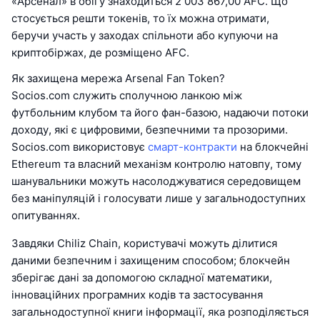
«Арсенал» в обігу знаходиться 2 003 867,00 AFC. Що
стосується решти токенів, то їх можна отримати,
беручи участь у заходах спільноти або купуючи на
криптобіржах, де розміщено AFC.
Як захищена мережа Arsenal Fan Token?
Socios.com служить сполучною ланкою між
футбольним клубом та його фан-базою, надаючи потоки
доходу, які є цифровими, безпечними та прозорими.
Socios.com використовує
смарт-контракти
на блокчейні
Ethereum та власний механізм контролю натовпу, тому
шанувальники можуть насолоджуватися середовищем
без маніпуляцій і голосувати лише у загальнодоступних
опитуваннях.
Завдяки Chiliz Chain, користувачі можуть ділитися
даними безпечним і захищеним способом; блокчейн
зберігає дані за допомогою складної математики,
інноваційних програмних кодів та застосування
загальнодоступної книги інформації, яка розподіляється