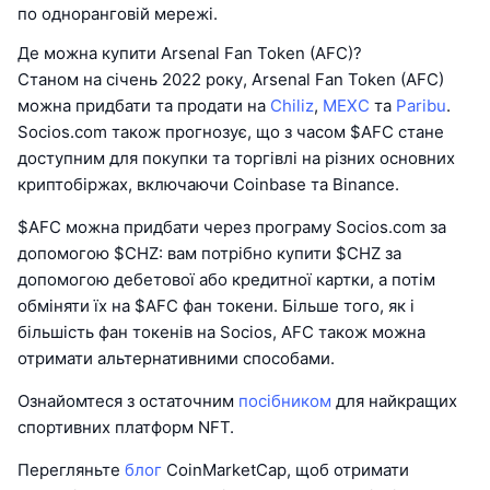
по одноранговій мережі.
Де можна купити Arsenal Fan Token (AFC)?
Станом на січень 2022 року, Arsenal Fan Token (AFC)
можна придбати та продати на
Chiliz
,
MEXC
та
Paribu
.
Socios.com також прогнозує, що з часом $AFC стане
доступним для покупки та торгівлі на різних основних
криптобіржах, включаючи Coinbase та Binance.
$AFC можна придбати через програму Socios.com за
допомогою $CHZ: вам потрібно купити $CHZ за
допомогою дебетової або кредитної картки, а потім
обміняти їх на $AFC фан токени. Більше того, як і
більшість фан токенів на Socios, AFC також можна
отримати альтернативними способами.
Ознайомтеся з остаточним
посібником
для найкращих
спортивних платформ NFT.
Перегляньте
блог
CoinMarketCap, щоб отримати