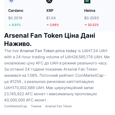
Cardano
XRP
Heima
$0.2019
$1.04
$0.2093
6.81%
2.99%
20.52%
Arsenal Fan Token Ціна Дані
Наживо.
The live
Arsenal Fan Token price today
is UAH7.34 UAH
with a 24-hour trading volume of UAH26,565,178 UAH.
Ми
оновлюємо ціну AFC до UAH в режимі реального часу.
За останні 24 години показник Arsenal Fan Token
знизився на 1.08%.
Поточний рейтинг CoinMarketCap -
це #1259 , з реальною ринковою капіталізацією
UAH170,002,689 UAH.
Має циркуляційний запас
23,165,922 AFC монет
і максимальну пропозицію
40,000,000 AFC монет .
CoinMarketCap
Токени
Arsenal Fan Token