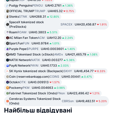
Pudgy Penguins
PENGU
UAH0.2761
1.36%
OFFICIAL TRUMP
TRUMP
UAH65.32
0.75%
Stonks
STNK
UAH268.31
12.80%
SpaceX tokenized stock
SPACEX
UAH20,456.87
1.91%
(PreStocks)
Roam
ROAM
UAH0.3803
5.51%
AC Milan Fan Token
ACM
UAH12.20
2.24%
Sport.Fun
FUN
UAH0.9784
1.01%
Purple Pepe
$PURPE
UAH0.0003601
1.40%
AMD Tokenised Stock (xStock)
AMDx
UAH21,465.79
1.08%
NATIX Network
NATIX
UAH0.003277
5.36%
PayAI Network
PAYAI
UAH0.1733
2.03%
SK Hynix tokenized stock (Backpack)
SKHY
UAH6,454.77
6.33%
Coin (reservebankapp.com)
COINS
UAH0.00441
0.47%
Octokn
OTK
UAH0.009513
1.57%
Pockemy
PKM
UAH0.004663
0.98%
Fabrinet Tokenized Stock (Ondo)
FNon
UAH23,496.42
1.21%
Cerebras Systems Tokenized Stock
CBRSon
UAH9,482.51
5.20%
(Ondo)
Найбільш відвідувані