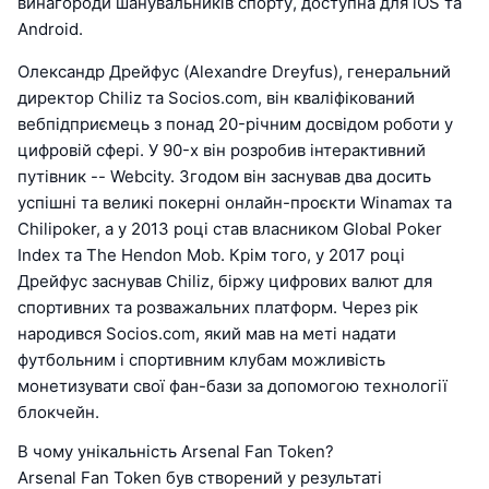
винагороди шанувальників спорту, доступна для iOS та
Android.
Олександр Дрейфус (Alexandre Dreyfus), генеральний
директор Chiliz та Socios.com, він кваліфікований
вебпідприємець з понад 20-річним досвідом роботи у
цифровій сфері. У 90-х він розробив інтерактивний
путівник -- Webcity. Згодом він заснував два досить
успішні та великі покерні онлайн-проєкти Winamax та
Chilipoker, а у 2013 році став власником Global Poker
Index та The Hendon Mob. Крім того, у 2017 році
Дрейфус заснував Chiliz, біржу цифрових валют для
спортивних та розважальних платформ. Через рік
народився Socios.com, який мав на меті надати
футбольним і спортивним клубам можливість
монетизувати свої фан-бази за допомогою технології
блокчейн.
В чому унікальність Arsenal Fan Token?
Arsenal Fan Token був створений у результаті