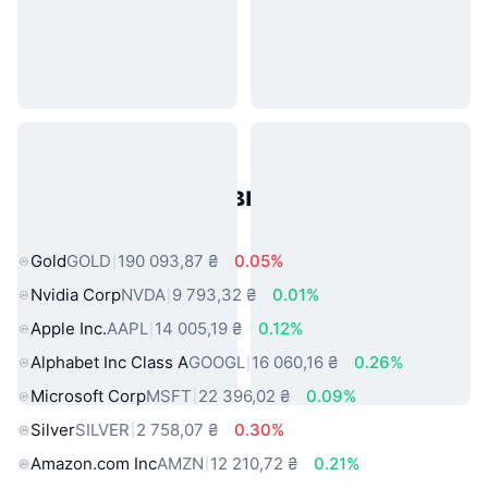
Популярні активи реального
світу
Gold
GOLD
190 093,87 ₴
0.05%
Nvidia Corp
NVDA
9 793,32 ₴
0.01%
Apple Inc.
AAPL
14 005,19 ₴
0.12%
Alphabet Inc Class A
GOOGL
16 060,16 ₴
0.26%
Microsoft Corp
MSFT
22 396,02 ₴
0.09%
Silver
SILVER
2 758,07 ₴
0.30%
Amazon.com Inc
AMZN
12 210,72 ₴
0.21%