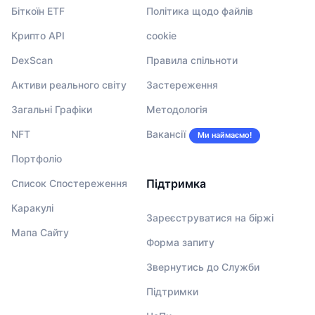
Біткоїн ETF
Політика щодо файлів
Крипто API
cookie
DexScan
Правила спільноти
Активи реального світу
Застереження
Загальні Графіки
Методологія
NFT
Вакансії
Ми наймаємо!
Портфоліо
Підтримка
Список Спостереження
Каракулі
Зареєструватися на біржі
Мапа Сайту
Форма запиту
Звернутись до Служби
Підтримки