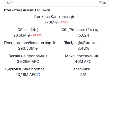
UAH
В тренді
Криптовалютні ETF
Навчайтеся
CMC Протокол контексту моделі
Статистика Arsenal Fan Token
Нове
Ринкова Капіталізація
Біткоїн ETF
x402
Новини
170M ₴
1.08%
Крипто
Эфириум ETF
Обсяг (24г)
Обс/Рин.кап. (24 год.)
Студент
26,56M ₴
15,62%
47.76%
Політика
Повністю розбавлена вартість (FDV)
Ліквідація/Рин. кап.
Технічний аналіз
Дослідження
293,53M ₴
3.43%
Спорт
Загальна пропозиція
Макс. постачання
RSI
Відео
39,26M AFC
40M AFC
Фінанси
MACD
Циркуляційна пропозиція
Власники
Словник
23,16M AFC
261
Технології
Вебсайти
Website
Whitepaper
Деривативи
Кампанії
Соціальні
NFT
Огляд
Dst93s...eP4NGQ
Airdrops
Контракти
Загальна статистика NFT
4.3
Ліквідації
Винагороди у Діамантах
Рейтинг (CertiK)