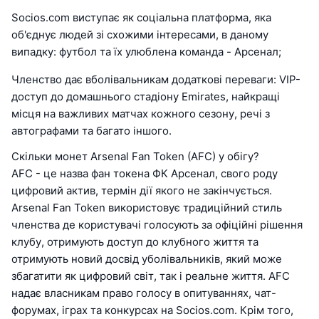
Socios.com виступає як соціальна платформа, яка
об'єднує людей зі схожими інтересами, в даному
випадку: футбол та їх улюблена команда - Арсенал;
Членство дає вболівальникам додаткові переваги: VIP-
доступ до домашнього стадіону Emirates, найкращі
місця на важливих матчах кожного сезону, речі з
автографами та багато іншого.
Скільки монет Arsenal Fan Token (AFC) у обігу?
AFC - це назва фан токена ФК Арсенал, свого роду
цифровий актив, термін дії якого не закінчується.
Arsenal Fan Token використовує традиційний стиль
членства де користувачі голосують за офіційні рішення
клубу, отримують доступ до клубного життя та
отримують новий досвід уболівальників, який може
збагатити як цифровий світ, так і реальне життя. AFC
надає власникам право голосу в опитуваннях, чат-
форумах, іграх та конкурсах на Socios.com. Крім того,