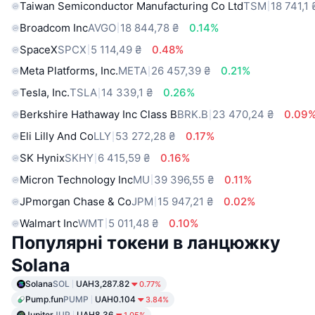
Taiwan Semiconductor Manufacturing Co Ltd
TSM
18 741,1 
Broadcom Inc
AVGO
18 844,78 ₴
0.14%
SpaceX
SPCX
5 114,49 ₴
0.48%
Meta Platforms, Inc.
META
26 457,39 ₴
0.21%
Tesla, Inc.
TSLA
14 339,1 ₴
0.26%
Berkshire Hathaway Inc Class B
BRK.B
23 470,24 ₴
0.09
Eli Lilly And Co
LLY
53 272,28 ₴
0.17%
SK Hynix
SKHY
6 415,59 ₴
0.16%
Micron Technology Inc
MU
39 396,55 ₴
0.11%
JPmorgan Chase & Co
JPM
15 947,21 ₴
0.02%
Walmart Inc
WMT
5 011,48 ₴
0.10%
Популярні токени в ланцюжку
Solana
Solana
SOL
UAH3,287.82
0.77%
Pump.fun
PUMP
UAH0.104
3.84%
Jupiter
JUP
UAH8.36
1.05%