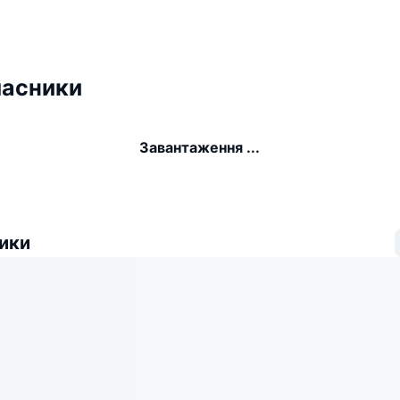
ласники
Завантаження ...
ики