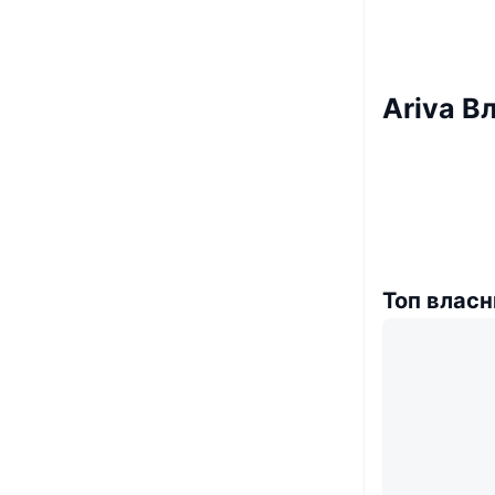
Ariva В
Топ власн