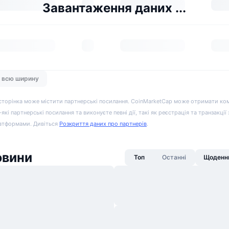
Завантаження даних ...
а всю ширину
сторінка може містити партнерські посилання. CoinMarketCap може отримати ко
-які партнерські посилання та виконуєте певні дії, такі як реєстрація та транзакції
атформами. Дивіться
Розкриття даних про партнерів
.
овини
Топ
Останні
Щоденни