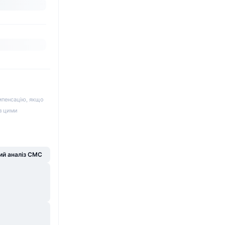
мпенсацію, якщо
 з цими
й аналіз CMC