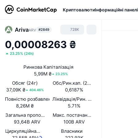
Криптовалюти
Інформаційні панелі
Ariva
728K
#2849
ARV
0,00008263 ₴
23.25%
(
24h
)
Ринкова Капіталізація
5,99M ₴
23.25%
Обсяг (24г)
Обс/Рин.кап. (24 год.)
37,09K ₴
0,6187%
404.46%
Повністю розбавлена вартість (FDV)
Ліквідація/Рин. кап.
8,26M ₴
5.71%
Загальна пропозиція
Макс. постачання
93,64B ARV
100B ARV
Циркуляційна пропозиція
Власники
72,55B ARV
222,93K