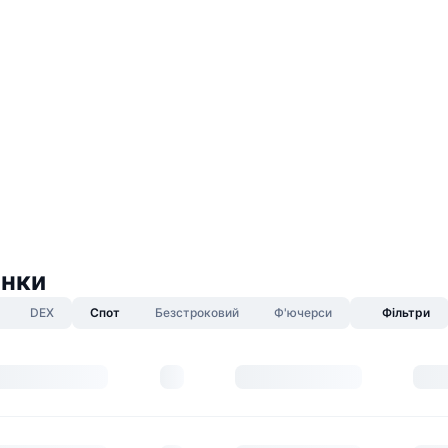
инки
DEX
Спот
Безстроковий
Ф'ючерси
Фільтри