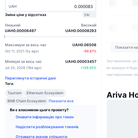
UAH
Зміна ціни у відсотках
24г
Низький
Високий
UAH0.00006497
UAH0.00008293
Максимум за весь час
UAH0.06506
Показати н
Oct 11, 2021
(
5y ago
)
-99.87
%
Застереження: ця 
Мінімум за весь час
UAH0.00003457
Jul 20, 2026
(
18d ago
)
+
139.05
%
ви відвідуєте будь
партнерськими пл
Переглянути історичні дані
Теги
Ariva Н
Tourism
Ethereum Ecosystem
BNB Chain Ecosystem
Показати все
Ви є власником цього проекту?
Оновити інформацію про токен
Надіслати розблокування токенів
Отримати значок спільноти