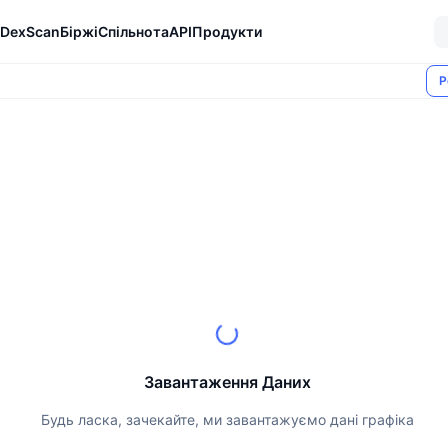
DexScan
Біржі
Спільнота
API
Продукти
Р
Завантаження Даних
Будь ласка, зачекайте, ми завантажуємо дані графіка