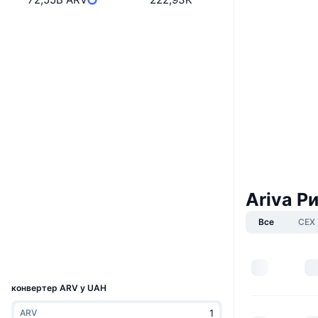
Website
Whitepaper
Вебсайти
Соціальні
0x79C7...824815
Контракти
3.5
Рейтинг (CertiK)
Аудити
Ariva Р
etherscan.io
Дослідники
Все
CEX
Гаманці
UCID
11541
конвертер ARV у UAH
ARV