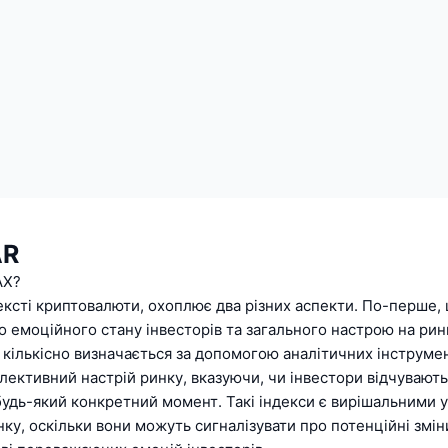
AR
АХ?
ексті криптовалюти, охоплює два різних аспекти. По-перше,
о емоційного стану інвесторів та загального настрою на рин
 кількісно визначається за допомогою аналітичних інструмент
ективний настрій ринку, вказуючи, чи інвестори відчувають
будь-який конкретний момент. Такі індекси є вирішальними у
ку, оскільки вони можуть сигналізувати про потенційні змін