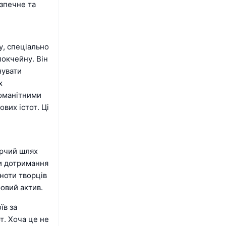
зпечне та
у, спеціально
окчейну. Він
нувати
х
номанітними
вих істот. Ці
орчий шлях
ви дотримання
ноти творців
овий актив.
їв за
т. Хоча це не