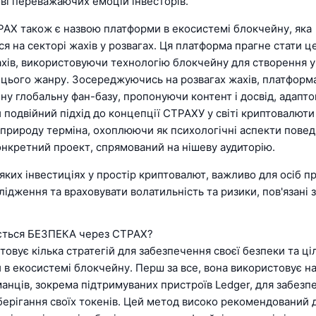
ові переважаючих емоцій інвесторів.
РАХ також є назвою платформи в екосистемі блокчейну, яка
ся на секторі жахів у розвагах. Ця платформа прагне стати 
жахів, використовуючи технологію блокчейну для створення 
 цього жанру. Зосереджуючись на розвагах жахів, платформ
ну глобальну фан-базу, пропонуючи контент і досвід, адаптов
й подвійний підхід до концепції СТРАХУ у світі криптовалют
 природу терміна, охоплюючи як психологічні аспекти повед
конкретний проект, спрямований на нішеву аудиторію.
-яких інвестиціях у простір криптовалют, важливо для осіб п
ідження та враховувати волатильність та ризики, пов'язані 
ється БЕЗПЕКА через СТРАХ?
овує кілька стратегій для забезпечення своєї безпеки та ціл
в екосистемі блокчейну. Перш за все, вона використовує на
анців, зокрема підтримуваних пристроїв Ledger, для забезп
берігання своїх токенів. Цей метод високо рекомендований 