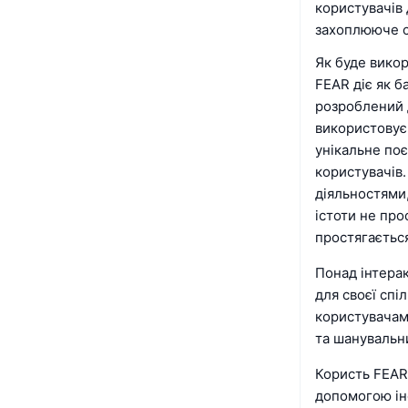
користувачів
захоплююче с
Як буде вико
FEAR діє як 
розроблений 
використовує
унікальне по
користувачів
діяльностями,
істоти не про
простягається
Понад інтера
для своєї спі
користувачами
та шанувальн
Користь FEAR
допомогою інс