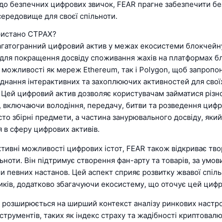
 до безпечних цифрових звичок, FEAR прагне забезпечити бе
ередовище для своєї спільноти.
ристано СТРАХ?
багатогранний цифровий актив у межах екосистеми блокчейн
для покращення досвіду споживання жахів на платформах бл
 можливості як мереж Ethereum, так і Polygon, щоб запропо
єднання інтерактивних та захоплюючих активностей для свої
. Цей цифровий актив дозволяє користувачам займатися різ
 включаючи володіння, передачу, битви та розведення цифро
сто збірні предмети, а частина занурювального досвіду, який
 в сферу цифрових активів.
ктивні можливості цифрових істот, FEAR також відкриває тв
льноти. Він підтримує створення фан-арту та товарів, за умо
 певних настанов. Цей аспект сприяє розвитку жвавої спіль
иків, додатково збагачуючи екосистему, що оточує цей цифр
 розширюється на ширший контекст аналізу ринкових настро
трументів, таких як індекс страху та жадібності криптовалю