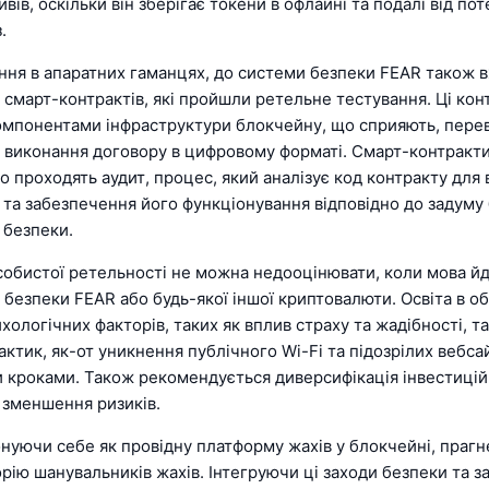
вів, оскільки він зберігає токени в офлайні та подалі від по
.
ання в апаратних гаманцях, до системи безпеки FEAR також 
смарт-контрактів, які пройшли ретельне тестування. Ці кон
мпонентами інфраструктури блокчейну, що сприяють, перев
 виконання договору в цифровому форматі. Смарт-контракти, 
о проходять аудит, процес, який аналізує код контракту для
та забезпечення його функціонування відповідно до задуму 
 безпеки.
собистої ретельності не можна недооцінювати, коли мова й
безпеки FEAR або будь-якої іншої криптовалюти. Освіта в об
хологічних факторів, таких як вплив страху та жадібності, т
ктик, як-от уникнення публічного Wi-Fi та підозрілих вебсай
 кроками. Також рекомендується диверсифікація інвестиці
 зменшення ризиків.
нуючи себе як провідну платформу жахів у блокчейні, прагн
рію шанувальників жахів. Інтегруючи ці заходи безпеки та 