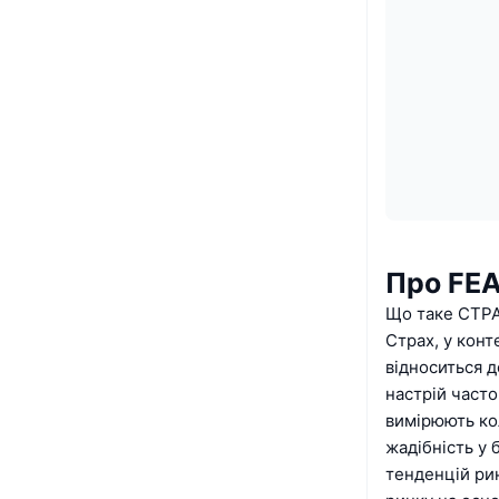
Про FE
Що таке СТР
Страх, у конт
відноситься д
настрій часто
вимірюють кол
жадібність у 
тенденцій рин