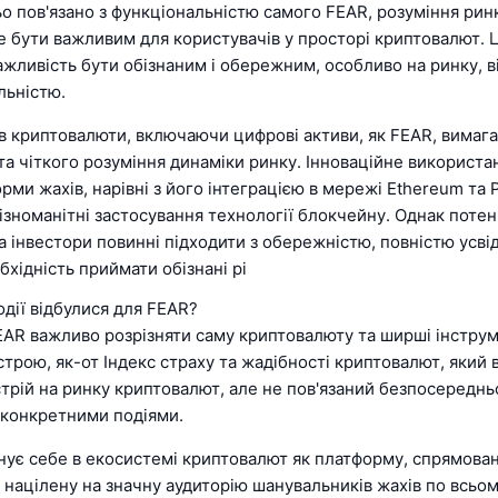
о пов'язано з функціональністю самого FEAR, розуміння рин
е бути важливим для користувачів у просторі криптовалют. 
ажливість бути обізнаним і обережним, особливо на ринку, 
льністю.
 в криптовалюти, включаючи цифрові активи, як FEAR, вимаг
а чіткого розуміння динаміки ринку. Інноваційне використа
ми жахів, нарівні з його інтеграцією в мережі Ethereum та 
зноманітні застосування технології блокчейну. Однак потен
та інвестори повинні підходити з обережністю, повністю ус
бхідність приймати обізнані рі
одії відбулися для FEAR?
FEAR важливо розрізняти саму криптовалюту та ширші інстру
трою, як-от Індекс страху та жадібності криптовалют, який
трій на ринку криптовалют, але не пов'язаний безпосереднь
 конкретними подіями.
нує себе в екосистемі криптовалют як платформу, спрямован
, націлену на значну аудиторію шанувальників жахів по всьом