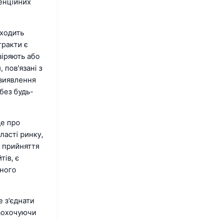
тенційних
входить
тракти є
іряють або
пов'язані з
 виявлення
без будь-
де про
ласті ринку,
а прийняття
тів, є
йного
е з'єднати
заохочуючи