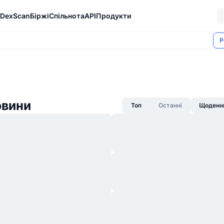
DexScan
Біржі
Спільнота
API
Продукти
Р
овини
Топ
Останні
Щоденни