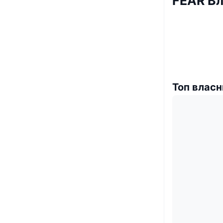
FEAR В
Топ власн