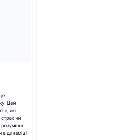
 це
ку. Цей
ів, які
 страх чи
 розумінні
и в динаміці