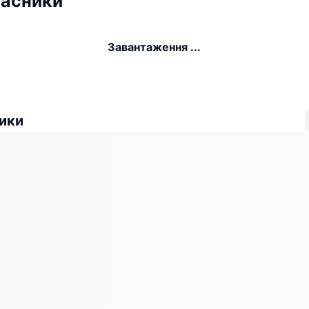
ласники
Завантаження ...
ики