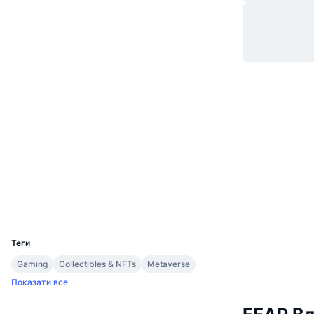
Website
Whitepaper
Вебсайти
Соціальні
0x88a9...401e83
Контракти
Аудити
Дослідники
etherscan.io
Гаманці
UCID
9866
Теги
Gaming
Collectibles & NFTs
Metaverse
Показати все