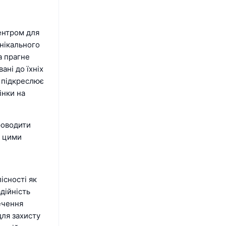
центром для
унікального
а прагне
ані до їхніх
и підкреслює
інки на
роводити
з цими
існості як
дійність
ечення
для захисту