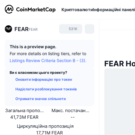
Криптовалюти
Інформаційні панелі
FEAR
531K
FEAR
This is a preview page.
For more details on listing tiers, refer to
Listings Review Criteria Section B - (3).
FEAR Н
Ви є власником цього проекту?
Оновити інформацію про токен
Надіслати розблокування токенів
Отримати значок спільноти
Загальна пропозиція
Макс. постачання
41,73M FEAR
--
Циркуляційна пропозиція
17,71M FEAR