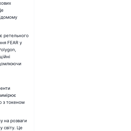
кових
Це
відомому
ає ретельного
ння FEAR у
Polygon,
ційні
відомлюючи
менти
 вимірює
о з токеном
у на розваги
у світу. Це