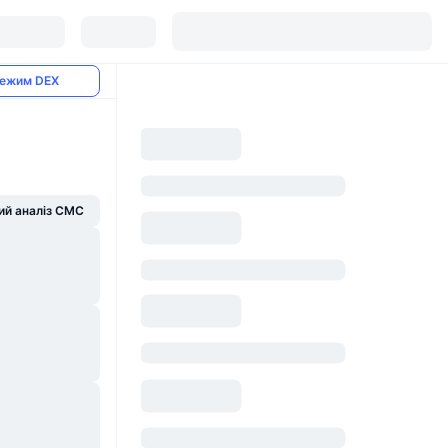
ежим DEX
й аналіз CMC