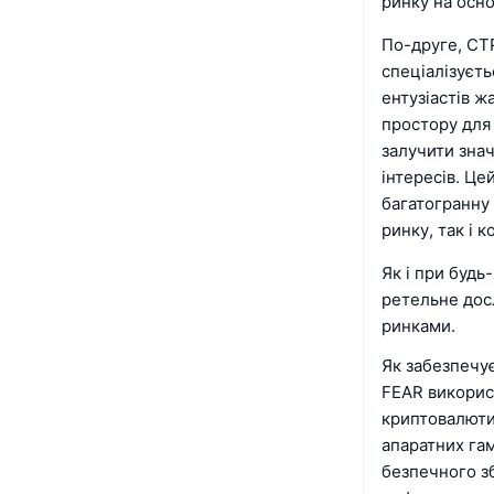
ринку на осн
По-друге, СТ
спеціалізуєть
ентузіастів 
простору для
залучити знач
інтересів. Це
багатогранну
ринку, так і 
Як і при будь
ретельне досл
ринками.
Як забезпечу
FEAR використ
криптовалюти 
апаратних гам
безпечного з