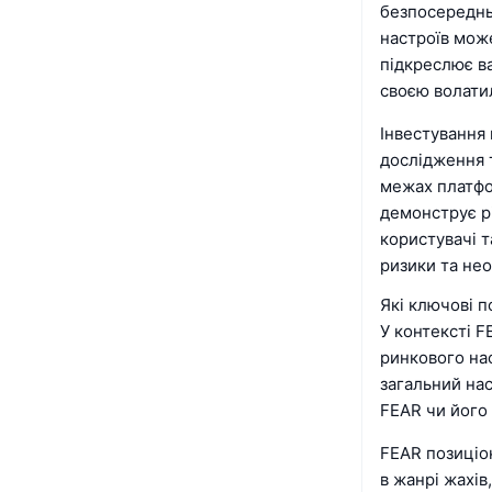
безпосереднь
настроїв мож
підкреслює в
своєю волати
Інвестування
дослідження т
межах платфор
демонструє рі
користувачі 
ризики та нео
Які ключові п
У контексті 
ринкового нас
загальний нас
FEAR чи його
FEAR позиціо
в жанрі жахів