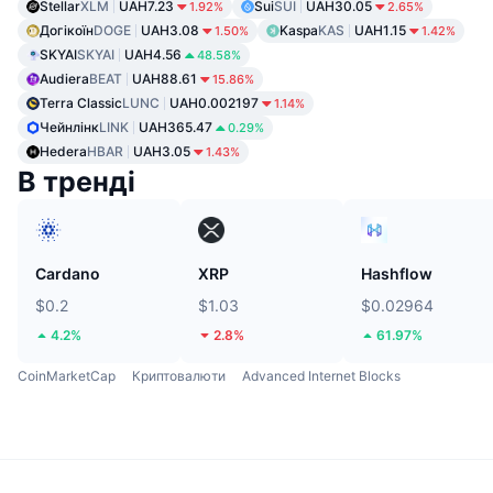
Stellar
XLM
UAH7.23
Sui
SUI
UAH30.05
1.92%
2.65%
Догікоїн
DOGE
UAH3.08
Kaspa
KAS
UAH1.15
1.50%
1.42%
SKYAI
SKYAI
UAH4.56
48.58%
Audiera
BEAT
UAH88.61
15.86%
Terra Classic
LUNC
UAH0.002197
1.14%
Чейнлінк
LINK
UAH365.47
0.29%
Hedera
HBAR
UAH3.05
1.43%
В тренді
Cardano
XRP
Hashflow
$0.2
$1.03
$0.02964
4.2%
2.8%
61.97%
CoinMarketCap
Криптовалюти
Advanced Internet Blocks