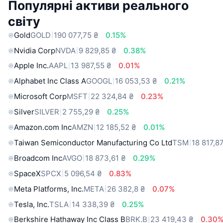
Популярні активи реального
світу
Gold
GOLD
190 077,75 ₴
0.15%
Nvidia Corp
NVDA
9 829,85 ₴
0.38%
Apple Inc.
AAPL
13 987,55 ₴
0.01%
Alphabet Inc Class A
GOOGL
16 053,53 ₴
0.21%
Microsoft Corp
MSFT
22 324,84 ₴
0.23%
Silver
SILVER
2 755,29 ₴
0.25%
Amazon.com Inc
AMZN
12 185,52 ₴
0.01%
Taiwan Semiconductor Manufacturing Co Ltd
TSM
18 817,8
Broadcom Inc
AVGO
18 873,61 ₴
0.29%
SpaceX
SPCX
5 096,54 ₴
0.83%
Meta Platforms, Inc.
META
26 382,8 ₴
0.07%
Tesla, Inc.
TSLA
14 338,39 ₴
0.25%
Berkshire Hathaway Inc Class B
BRK.B
23 419,43 ₴
0.30