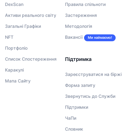
DexScan
Правила спільноти
Активи реального світу
Застереження
Загальні Графіки
Методологія
NFT
Вакансії
Ми наймаємо!
Портфоліо
Підтримка
Список Спостереження
Каракулі
Зареєструватися на біржі
Мапа Сайту
Форма запиту
Звернутись до Служби
Підтримки
ЧаПи
Словник