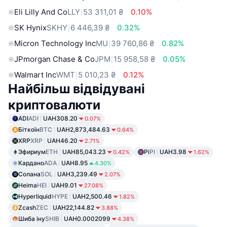
Eli Lilly And Co
LLY
53 311,01 ₴
0.10%
SK Hynix
SKHY
6 446,39 ₴
0.32%
Micron Technology Inc
MU
39 760,86 ₴
0.82%
JPmorgan Chase & Co
JPM
15 958,58 ₴
0.05%
Walmart Inc
WMT
5 010,23 ₴
0.12%
Найбільш відвідувані
криптовалюти
ADI
ADI
UAH308.20
0.07%
Біткоїн
BTC
UAH2,873,484.63
0.64%
XRP
XRP
UAH46.20
2.71%
Эфириум
ETH
UAH85,043.23
Pi
PI
UAH3.98
0.42%
1.62%
Кардано
ADA
UAH8.95
4.30%
Солана
SOL
UAH3,239.49
2.07%
Heima
HEI
UAH9.01
27.08%
Hyperliquid
HYPE
UAH2,500.46
1.82%
Zcash
ZEC
UAH22,144.82
3.88%
Шиба іну
SHIB
UAH0.0002099
4.38%