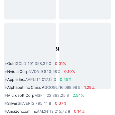
Популярні активи реального
світу
Gold
GOLD
191 358,37 ₴
0.01%
Nvidia Corp
NVDA
9 843,68 ₴
0.10%
Apple Inc.
AAPL
14 017,12 ₴
0.45%
Alphabet Inc Class A
GOOGL
16 099,98 ₴
1.29%
Microsoft Corp
MSFT
22 383,25 ₴
2.54%
Silver
SILVER
2 795,41 ₴
0.07%
Amazon.com Inc
AMZN
12 215,72 ₴
0.14%