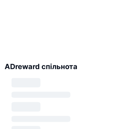
ADreward спільнота