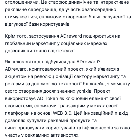
оголошеннями. Це створює динамічне та інтерактивне
рекламне середовище, де участь безпосередньо
стимулюється, сприяючи створенню більш залученої та
відгукової бази користувачів.
Крім того, застосування ADreward поширюється на
глобальний маркетинг у соціальних мережах,
дозволяючи точно відстежуват
Які ключові події відбулися для ADreward?
ADreward, криптовалютний проект, який з'явився з
акцентом на революціонізації сектору маркетингу та
реклами за допомогою технології блокчейн, з моменту
свого створення досяг значних успіхів. Проект
використовує AD Token як ключовий елемент своєї
екосистеми, сприяючи транзакціям у межах своєї
платформи на основі WEB 3.0. Цей інноваційний підхід
дозволяє купувати рекламні продукти та
винагороджувати користувачів та інфлюенсерів за їхню
участь у рекламних активностях.