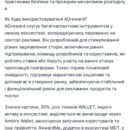
практиками безпеки та прозорим механізмом розподілу
в
Як буде використовуватися ADreward?
ADreward слугує багатоаспектним інструментом у
своєму екосистемі, зосереджуючись переважно на
секторі реклами. Він розроблений для стимулювання
різних зацікавлених сторін, включаючи ранніх
підтримувачів, команду розробників та користувачів, які
роблять ставки або беруть участь на ранніх етапах
пропозицій платформи. Токен сприяє початковій
ліквідності, підтримує маркетингові ініціативи та
допомагає в створенні ринку, забезпечуючи стабільний
і функціональний ринок для рекламних продуктів та
послуг.
Значна частина, 30%, усіх токенів WALLET, іншого
активу в екосистемі, виділяється як винагороди через
Ambire Wallet, заохочуючи залучення користувачів та
їхнє прийняття. RewardMe, додаток в екосистемі MDT, є