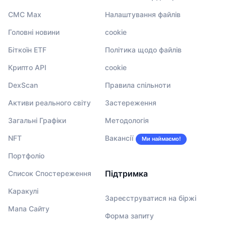
CMC Max
Налаштування файлів
Головні новини
cookie
Біткоїн ETF
Політика щодо файлів
Крипто API
cookie
DexScan
Правила спільноти
Активи реального світу
Застереження
Загальні Графіки
Методологія
NFT
Вакансії
Ми наймаємо!
Портфоліо
Підтримка
Список Спостереження
Каракулі
Зареєструватися на біржі
Мапа Сайту
Форма запиту