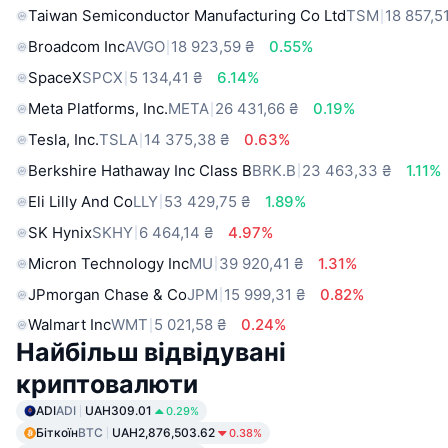
Taiwan Semiconductor Manufacturing Co Ltd
TSM
18 857,5
Broadcom Inc
AVGO
18 923,59 ₴
0.55%
SpaceX
SPCX
5 134,41 ₴
6.14%
Meta Platforms, Inc.
META
26 431,66 ₴
0.19%
Tesla, Inc.
TSLA
14 375,38 ₴
0.63%
Berkshire Hathaway Inc Class B
BRK.B
23 463,33 ₴
1.11%
Eli Lilly And Co
LLY
53 429,75 ₴
1.89%
SK Hynix
SKHY
6 464,14 ₴
4.97%
Micron Technology Inc
MU
39 920,41 ₴
1.31%
JPmorgan Chase & Co
JPM
15 999,31 ₴
0.82%
Walmart Inc
WMT
5 021,58 ₴
0.24%
Найбільш відвідувані
криптовалюти
ADI
ADI
UAH309.01
0.29%
Біткоїн
BTC
UAH2,876,503.62
0.38%