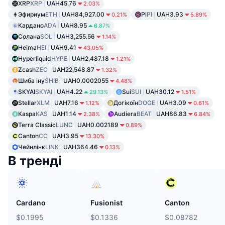
XRP
XRP
UAH45.76
2.03%
Эфириум
ETH
UAH84,927.00
Pi
PI
UAH3.93
0.21%
5.89%
Кардано
ADA
UAH8.95
6.87%
Солана
SOL
UAH3,255.56
1.14%
Heima
HEI
UAH9.41
43.05%
Hyperliquid
HYPE
UAH2,487.18
1.21%
Zcash
ZEC
UAH22,548.87
1.32%
Шиба іну
SHIB
UAH0.0002055
4.48%
SKYAI
SKYAI
UAH4.22
Sui
SUI
UAH30.12
29.13%
1.51%
Stellar
XLM
UAH7.16
Догікоїн
DOGE
UAH3.09
1.12%
0.61%
Kaspa
KAS
UAH1.14
Audiera
BEAT
UAH86.83
2.38%
6.84%
Terra Classic
LUNC
UAH0.002189
0.89%
Canton
CC
UAH3.95
13.30%
Чейнлінк
LINK
UAH364.46
0.13%
В тренді
Cardano
Fusionist
Canton
$0.1995
$0.1336
$0.08782