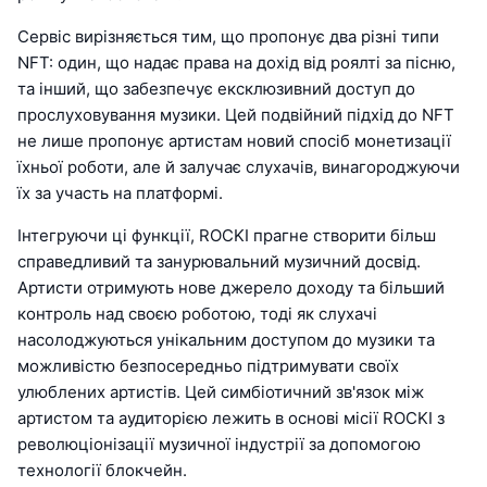
Сервіс вирізняється тим, що пропонує два різні типи
NFT: один, що надає права на дохід від роялті за пісню,
та інший, що забезпечує ексклюзивний доступ до
прослуховування музики. Цей подвійний підхід до NFT
не лише пропонує артистам новий спосіб монетизації
їхньої роботи, але й залучає слухачів, винагороджуючи
їх за участь на платформі.
Інтегруючи ці функції, ROCKI прагне створити більш
справедливий та занурювальний музичний досвід.
Артисти отримують нове джерело доходу та більший
контроль над своєю роботою, тоді як слухачі
насолоджуються унікальним доступом до музики та
можливістю безпосередньо підтримувати своїх
улюблених артистів. Цей симбіотичний зв'язок між
артистом та аудиторією лежить в основі місії ROCKI з
революціонізації музичної індустрії за допомогою
технології блокчейн.