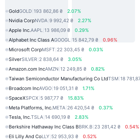
світу
Gold
GOLD
193 862,86 ₴
2.07%
Nvidia Corp
NVDA
9 992,42 ₴
2.27%
Apple Inc.
AAPL
13 986,09 ₴
0.29%
Alphabet Inc Class A
GOOGL
15 842,79 ₴
0.96%
Microsoft Corp
MSFT
22 303,45 ₴
0.03%
Silver
SILVER
2 838,64 ₴
3.05%
Amazon.com Inc
AMZN
12 249,85 ₴
0.82%
Taiwan Semiconductor Manufacturing Co Ltd
TSM
18 781,8
Broadcom Inc
AVGO
19 051,31 ₴
1.71%
SpaceX
SPCX
5 987,77 ₴
15.83%
Meta Platforms, Inc.
META
26 420,54 ₴
0.37%
Tesla, Inc.
TSLA
14 690,19 ₴
2.83%
Berkshire Hathaway Inc Class B
BRK.B
23 281,42 ₴
0.54%
Eli Lilly And Co
LLY
52 953,93 ₴
0.52%