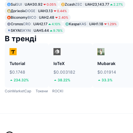
Sui
SUI
UAH30.92
Zcash
ZEC
UAH23,143.77
0.05%
2.27%
Догікоїн
DOGE
UAH3.13
0.44%
Biconomy
BICO
UAH2.48
2.40%
Cronos
CRO
UAH2.17
Kaspa
KAS
UAH1.18
4.10%
1.29%
SKYAI
SKYAI
UAH5.44
9.78%
В тренді
Tutorial
IoTeX
Mubarak
$0.1748
$0.003182
$0.01914
234.32%
38.22%
33.3%
CoinMarketCap
Токени
ROCKI