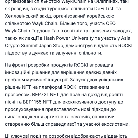
організовані спільнотою WaykiChain на Філіппінах, такі
як роздачі, заходи турецької спільноти DeFi List, та
Хелловінський захід, організований корейською
спільнотою WaykiChain. Більше того, участь CEO
WaykiChain Гордона Гао в освітніх та галузевих заходах,
таких як лекції в Hash Power University та участь у Asia
Crypto Summit Japan Stop, демонструє відданість ROCKI
лідерству в думках та залученні спільноти.
На фронті розробки продуктів ROCKI впровадив
інноваційні рішення для вирішення деяких давніх
проблем музичної індустрії. Запуск двох унікальних
рішень NFT на платформі ROCKI став значним
прогресом. BEP721 NFT для прав на дохід від роялті
пісні та BEP1155 NFT для ексклюзивного доступу до
прослуховування представляють нові підходи до
винагородження артистів та слухачів, сприяючи
створенню більш справедливої та учасної екосистеми.
Ці ключові події та розробки відображають відданість