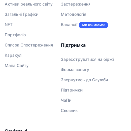
Активи реального світу
Застереження
Загальні Графіки
Методологія
NFT
Вакансії
Ми наймаємо!
Портфоліо
Підтримка
Список Спостереження
Каракулі
Зареєструватися на біржі
Мапа Сайту
Форма запиту
Звернутись до Служби
Підтримки
ЧаПи
Словник
Соціальні