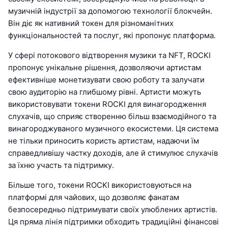
музичній індустрії за допомогою технології блокчейн.
Він діє як нативний токен для різноманітних
функціональностей та послуг, які пропонує платформа.
У сфері потокового відтворення музики та NFT, ROCKI
пропонує унікальне рішення, дозволяючи артистам
ефективніше монетизувати свою роботу та залучати
свою аудиторію на глибшому рівні. Артисти можуть
використовувати токени ROCKI для винагородження
слухачів, що сприяє створенню більш взаємодійного та
винагороджуваного музичного екосистеми. Ця система
не тільки приносить користь артистам, надаючи їм
справедливішу частку доходів, але й стимулює слухачів
за їхню участь та підтримку.
Більше того, токени ROCKI використовуються на
платформі для чайових, що дозволяє фанатам
безпосередньо підтримувати своїх улюблених артистів.
Ця пряма лінія підтримки обходить традиційні фінансові