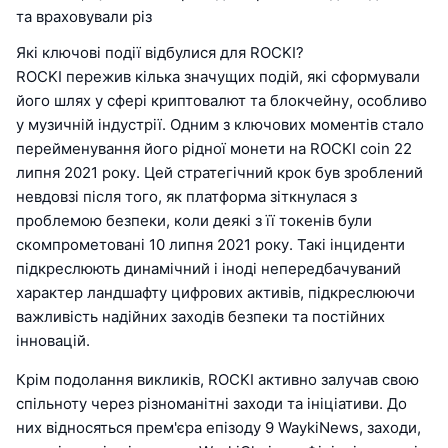
та враховували різ
Які ключові події відбулися для ROCKI?
ROCKI пережив кілька значущих подій, які сформували
його шлях у сфері криптовалют та блокчейну, особливо
у музичній індустрії. Одним з ключових моментів стало
перейменування його рідної монети на ROCKI coin 22
липня 2021 року. Цей стратегічний крок був зроблений
невдовзі після того, як платформа зіткнулася з
проблемою безпеки, коли деякі з її токенів були
скомпрометовані 10 липня 2021 року. Такі інциденти
підкреслюють динамічний і іноді непередбачуваний
характер ландшафту цифрових активів, підкреслюючи
важливість надійних заходів безпеки та постійних
інновацій.
Крім подолання викликів, ROCKI активно залучав свою
спільноту через різноманітні заходи та ініціативи. До
них відносяться прем'єра епізоду 9 WaykiNews, заходи,