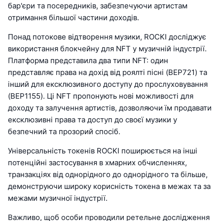
бар'єри та посередників, забезпечуючи артистам
отримання більшої частини доходів.
Понад потокове відтворення музики, ROCKI досліджує
використання блокчейну для NFT у музичній індустрії.
Платформа представила два типи NFT: один
представляє права на дохід від роялті пісні (BEP721) та
інший для ексклюзивного доступу до прослуховування
(BEP1155). Ці NFT пропонують нові можливості для
доходу та залучення артистів, дозволяючи їм продавати
ексклюзивні права та доступ до своєї музики у
безпечний та прозорий спосіб.
Універсальність токенів ROCKI поширюється на інші
потенційні застосування в хмарних обчисленнях,
транзакціях від однорідного до однорідного та більше,
демонструючи широку корисність токена в межах та за
межами музичної індустрії.
Важливо, щоб особи проводили ретельне дослідження