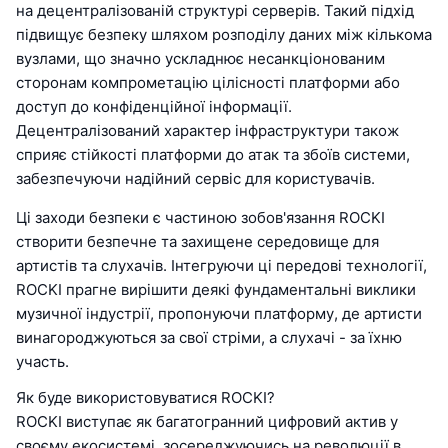
на децентралізованій структурі серверів. Такий підхід
підвищує безпеку шляхом розподілу даних між кількома
вузлами, що значно ускладнює несанкціонованим
сторонам компрометацію цілісності платформи або
доступ до конфіденційної інформації.
Децентралізований характер інфраструктури також
сприяє стійкості платформи до атак та збоїв системи,
забезпечуючи надійний сервіс для користувачів.
Ці заходи безпеки є частиною зобов'язання ROCKI
створити безпечне та захищене середовище для
артистів та слухачів. Інтегруючи ці передові технології,
ROCKI прагне вирішити деякі фундаментальні виклики
музичної індустрії, пропонуючи платформу, де артисти
винагороджуються за свої стріми, а слухачі - за їхню
участь.
Як буде використовуватися ROCKI?
ROCKI виступає як багатогранний цифровий актив у
своєму екосистемі, зосереджуючись на революції в