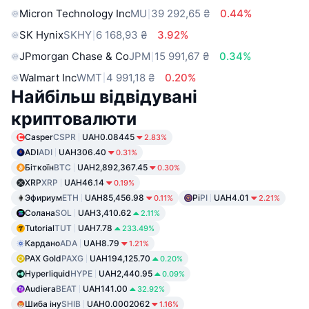
Micron Technology Inc
MU
39 292,65 ₴
0.44%
SK Hynix
SKHY
6 168,93 ₴
3.92%
JPmorgan Chase & Co
JPM
15 991,67 ₴
0.34%
Walmart Inc
WMT
4 991,18 ₴
0.20%
Найбільш відвідувані
криптовалюти
Casper
CSPR
UAH0.08445
2.83%
ADI
ADI
UAH306.40
0.31%
Біткоїн
BTC
UAH2,892,367.45
0.30%
XRP
XRP
UAH46.14
0.19%
Эфириум
ETH
UAH85,456.98
Pi
PI
UAH4.01
0.11%
2.21%
Солана
SOL
UAH3,410.62
2.11%
Tutorial
TUT
UAH7.78
233.49%
Кардано
ADA
UAH8.79
1.21%
PAX Gold
PAXG
UAH194,125.70
0.20%
Hyperliquid
HYPE
UAH2,440.95
0.09%
Audiera
BEAT
UAH141.00
32.92%
Шиба іну
SHIB
UAH0.0002062
1.16%