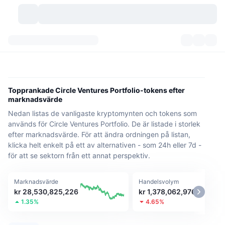
Kryptovalutor
Instrumentpaneler
Kryptovalutor
DexScan
Marknader
Rankningar
Topprankade Circle Ventures Portfolio-tokens efter
marknadsvärde
Signaler
Börser
Kategorier
New
Marknadsöversikt
Nedan listas de vanligaste kryptomynten och tokens som
används för Circle Ventures Portfolio. De är listade i storlek
Trendar
Community
Historiska ögonblicksbilder
Spotmarknad
Centraliserade börser
efter marknadsvärde. För att ändra ordningen på listan,
klicka helt enkelt på ett av alternativen - som 24h eller 7d -
Ny
Feed
API
Tokenupplåsningar
för att se sektorn från ett annat perspektiv.
Antal kryptovalutor
Spot
Vinnare
Ämnen
Avkastning
Produkter
Bitcoins kassor
Derivat
API
Marknadsvärde
Handelsvolym
kr 28,530,825,226
kr 1,378,062,976
Meme-utforskare
1.35%
4.65%
Lives
Verkliga tillgångar
BNBs kassor
Produkter
Krypto-API
Decentraliserade börser