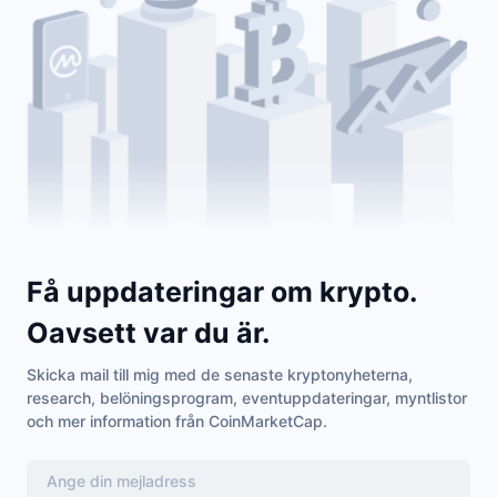
Kommande försäljningar
Finansieringsräntor
Lär dig och tjäna
Kalendrar
ICO-kalender
Händelsekalender
Få uppdateringar om krypto.
Oavsett var du är.
Skicka mail till mig med de senaste kryptonyheterna,
research, belöningsprogram, eventuppdateringar, myntlistor
och mer information från CoinMarketCap.