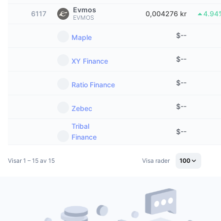
Trendande
Krypto-ETF:er
Evmos
6117
0,004276 kr
4.94
Skola
CMC MCP
EVMOS
Nytt
Bitcoin ETF:er
$
--
Maple
x402
Nyheter
Krypto
Ethereum ETF:er
$
--
XY Finance
Akademi
Politik
$
--
Ratio Finance
Teknisk analys
Analys
Sport
$
--
Zebec
RSI
Videor
Tribal
Finans
$
--
MACD
Ordlista
Finance
Teknik
Visar 1 – 15 av 15
Visa rader
100
Derivat
Kampanjer
NFT
Översikt
Airdrops
Övergripande NFT-statistik
Likvidationer
Diamantbelöningar