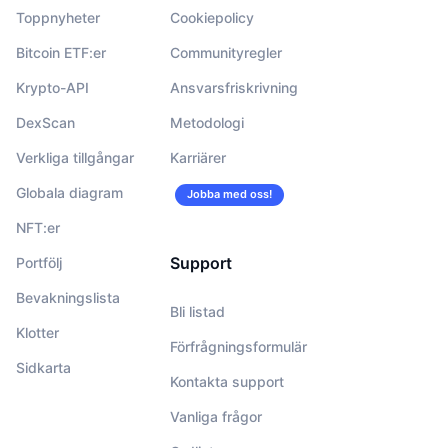
Toppnyheter
Cookiepolicy
Bitcoin ETF:er
Communityregler
Krypto-API
Ansvarsfriskrivning
DexScan
Metodologi
Verkliga tillgångar
Karriärer
Globala diagram
Jobba med oss!
NFT:er
Support
Portfölj
Bevakningslista
Bli listad
Klotter
Förfrågningsformulär
Sidkarta
Kontakta support
Vanliga frågor