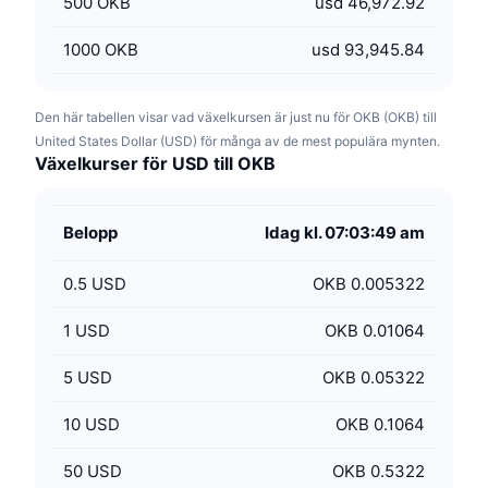
500
OKB
usd 46,972.92
1000
OKB
usd 93,945.84
Den här tabellen visar vad växelkursen är just nu för OKB (OKB) till
United States Dollar (USD) för många av de mest populära mynten.
Växelkurser för USD till OKB
Belopp
Idag kl. 07:03:49 am
0.5
USD
OKB 0.005322
1
USD
OKB 0.01064
5
USD
OKB 0.05322
10
USD
OKB 0.1064
50
USD
OKB 0.5322