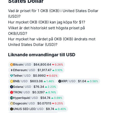
States Dollar
Vad är priset för 1 OKB (OKB) i United States Dollar
(USD)?
Hur mycket OKB (OKB) kan jag köpa för $1?
Vilket är det historiskt sett högsta priset på
OKB/USD?
Hur mycket har värdet på OKB (OKB) ändrats mot
United States Dollar (USD)?
Liknande omvandlingar till USD
Bitcoin
/ USD
$64,800.64
0.26%
Ethereum
/ USD
$1,917.47
0.10%
Tether
/ USD
$0.9992
0.02%
BNB
/ USD
$603.06
XRP
/ USD
$1.04
1.46%
0.56%
Solana
/ USD
$76.34
2.23%
TRON
/ USD
$0.3297
0.74%
Hyperliquid
/ USD
$54.74
0.69%
Dogecoin
/ USD
$0.07015
0.25%
UNUS SED LEO
/ USD
$9.74
0.40%