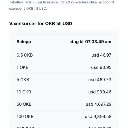
Tabellen nedan visar livekursen för att konvertera olika belopp, till
exempel 5 OKB till USD.
Växelkurser för OKB till USD
Belopp
Idag kl. 07:03:49 am
0.5
OKB
usd 46.97
1
OKB
usd 93.95
5
OKB
usd 469.73
10
OKB
usd 939.46
50
OKB
usd 4,697.29
100
OKB
usd 9,394.58