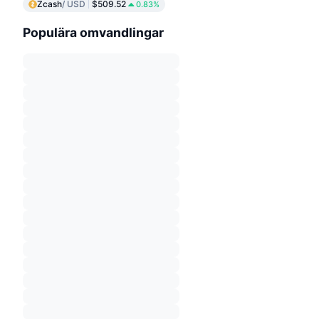
Zcash
/ USD
$509.52
0.83%
Populära omvandlingar