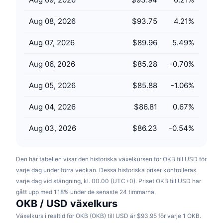
Kommande försäljningar
Finansieringsräntor
Lär dig och tjäna
Aug 08, 2026
$93.75
4.21
%
Aug 07, 2026
$89.96
5.49
%
Kalendrar
Aug 06, 2026
$85.28
-0.70
%
ICO-kalender
Aug 05, 2026
$85.88
-1.06
%
Händelsekalender
Aug 04, 2026
$86.81
0.67
%
Aug 03, 2026
$86.23
-0.54
%
Den här tabellen visar den historiska växelkursen för OKB till USD för
varje dag under förra veckan. Dessa historiska priser kontrolleras
varje dag vid stängning, kl. 00.00 (UTC+0). Priset OKB till USD har
gått upp med 1.18% under de senaste 24 timmarna.
OKB / USD växelkurs
Växelkurs i realtid för OKB (OKB) till USD är $93.95 för varje 1 OKB.