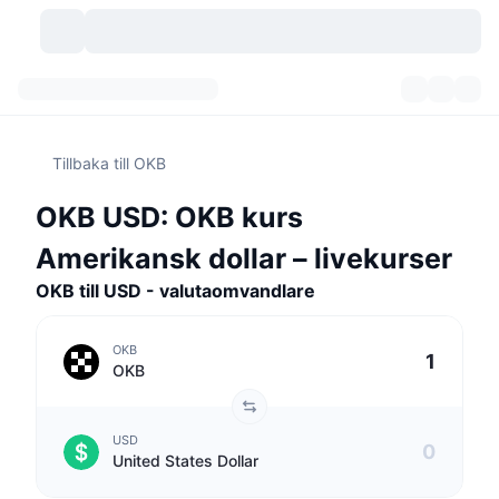
Kryptovalutor
Instrumentpaneler
Kryptovalutor
Tillbaka till OKB
DexScan
Marknader
Rankningar
OKB USD: OKB kurs
Signaler
Börser
Kategorier
New
Marknadsöversikt
Amerikansk dollar – livekurser
Trendar
Community
OKB till USD - valutaomvandlare
Historiska ögonblicksbilder
Spotmarknad
Centraliserade börser
Ny
Feed
API
Tokenupplåsningar
Antal kryptovalutor
Spot
OKB
OKB
Vinnare
Ämnen
Avkastning
Produkter
Bitcoins kassor
Derivat
API
USD
Meme-utforskare
Lives
Verkliga tillgångar
BNBs kassor
Produkter
Krypto-API
United States Dollar
Decentraliserade börser