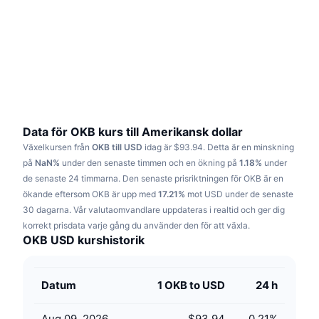
Trendande
Krypto-ETF:er
Skola
CMC MCP
Nytt
Bitcoin ETF:er
x402
Nyheter
Krypto
Ethereum ETF:er
Akademi
Politik
Teknisk analys
Analys
Data för OKB kurs till Amerikansk dollar
Växelkursen från
OKB till USD
idag är $93.94.
Detta är en minskning
Sport
RSI
Videor
på
NaN%
under den senaste timmen och en ökning på
1.18%
under
de senaste 24 timmarna.
Den senaste prisriktningen för OKB är en
Finans
MACD
ökande eftersom OKB är upp med
Ordlista
17.21%
mot USD under de senaste
30 dagarna.
Vår valutaomvandlare uppdateras i realtid och ger dig
Teknik
korrekt prisdata varje gång du använder den för att växla.
Derivat
Kampanjer
OKB USD kurshistorik
NFT
Översikt
Airdrops
Datum
1 OKB to USD
24 h
Övergripande NFT-statistik
Likvidationer
Diamantbelöningar
Aug 09, 2026
$93.94
0.21
%