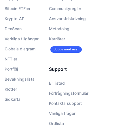
Bitcoin ETF:er
Communityregler
Krypto-API
Ansvarsfriskrivning
DexScan
Metodologi
Verkliga tillgångar
Karriärer
Globala diagram
Jobba med oss!
NFT:er
Support
Portfölj
Bevakningslista
Bli listad
Klotter
Förfrågningsformulär
Sidkarta
Kontakta support
Vanliga frågor
Ordlista