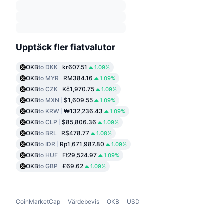
Upptäck fler fiatvalutor
OKB
to DKK
kr607.51
1.09%
OKB
to MYR
RM384.16
1.09%
OKB
to CZK
Kč1,970.75
1.09%
OKB
to MXN
$1,609.55
1.09%
OKB
to KRW
₩132,236.43
1.09%
OKB
to CLP
$85,806.36
1.09%
OKB
to BRL
R$478.77
1.08%
OKB
to IDR
Rp1,671,987.80
1.09%
OKB
to HUF
Ft29,524.97
1.09%
OKB
to GBP
£69.62
1.09%
CoinMarketCap
Värdebevis
OKB
USD