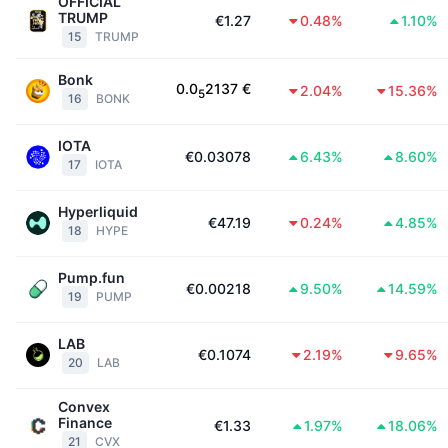
OFFICIAL
Nadchádzajúce predaje
TRUMP
€1.27
0.48%
1.10%
Sadzby financovania
Učte sa a zarábajte
15
TRUMP
Bonk
0.0
2137
€
2.04%
15.36%
Kalendáre
5
16
BONK
Kalendár ICO
IOTA
€0.03078
6.43%
8.60%
17
IOTA
Kalendár udalostí
Hyperliquid
€47.19
0.24%
4.85%
18
HYPE
Pump.fun
€0.00218
9.50%
14.59%
19
PUMP
LAB
€0.1074
2.19%
9.65%
20
LAB
Convex
Finance
€1.33
1.97%
18.06%
21
CVX