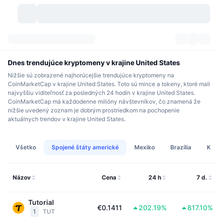
Kryptomeny
Prehľady
Kryptomeny
Dnes trendujúce kryptomeny v krajine United States
Nižšie sú zobrazené najhorúcejšie trendujúce kryptomeny na
DexScan
Trhy
Poradie
CoinMarketCap v krajine United States. Toto sú mince a tokeny, ktoré mali
najvyššiu viditeľnosť za posledných 24 hodín v krajine United States.
CoinMarketCap má každodenne milióny návštevníkov, čo znamená že
Signály
Burzy
Kategórie
New
Prehľad trhu
nižšie uvedený zoznam je dobrým prostriedkom na pochopenie
aktuálnych trendov v krajine United States.
Trendujúce
Komunita
Historické záznamy
Spotový trh
Centralizované burzy
Všetko
Spojené štáty americké
Mexiko
Brazília
Kan
Nový
Informačné kanály
API
Odomknutia tokenov
Počet kryptomien
Spot
Rastúce
Témy
Výnosy
Produkty
Pokladnice Bitcoin
Deriváty
API
Názov
Cena
24 h
7 d.
Prieskumník mémov
Živé relácie
Aktíva v skutočnom svete
Pokladnice BNB
Produkty
Krypto API
Tutorial
Decentralizované burzy
€0.1411
202.19%
817.10%
1
TUT