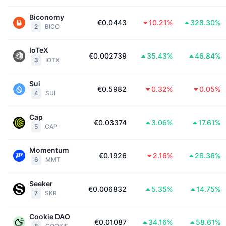
Najlepší obchodníci
Články
Prítoky/odtoky na burzách
DEX API
Prevádzač
Rebríček
Spot
Biconomy
€0.0443
10.21%
328.30%
Sentiment
2
BICO
Podnik
Newsletter
Indikátory
Trendy
Deriváty
IoTeX
Cenník
CMC Launch
€0.002739
35.43%
46.84%
Nadchádzajúce
Index strachu a chamtivosti.
3
IOTX
Zdroje
CMC Labs
Nedávno pridané
Index sezóny altcoinov
Sui
€0.5982
0.32%
0.05%
4
SUI
CMC Max
Rastúce a klesajúce
Ukazovatele cyklu trhu
Dokumentácia
Cap
€0.03374
3.06%
17.61%
Hlavné správy
5
CAP
Najnavštevovanejšie
Dominancia bitcoinu
Časté otázky
Momentum
Telegram Bot
Nálada komunity
CoinMarketCap 20 Index
€0.1926
2.16%
26.36%
6
MMT
Integrácie AI
Inzercia
Poradie reťazca
CoinMarketCap 100 Index
Seeker
€0.006832
5.35%
14.75%
7
SKR
Centrum agentov CMC
Predikčné trhy
Toky ETF
Webové widgety
Cookie DAO
Trhovisko zručností
€0.01087
34.16%
58.61%