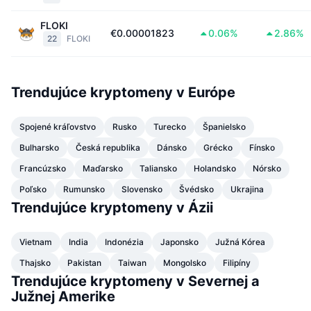
FLOKI
€0.00001823
0.06%
2.86%
22
FLOKI
Trendujúce kryptomeny v Európe
Spojené kráľovstvo
Rusko
Turecko
Španielsko
Bulharsko
Česká republika
Dánsko
Grécko
Fínsko
Francúzsko
Maďarsko
Taliansko
Holandsko
Nórsko
Poľsko
Rumunsko
Slovensko
Švédsko
Ukrajina
Trendujúce kryptomeny v Ázii
Vietnam
India
Indonézia
Japonsko
Južná Kórea
Thajsko
Pakistan
Taiwan
Mongolsko
Filipíny
Trendujúce kryptomeny v Severnej a
Južnej Amerike