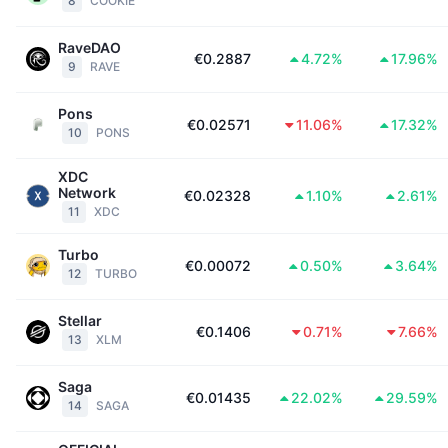
8
COOKIE
Trendy
Krypto ETF
Zistite
CMC MCP
RaveDAO
€0.2887
4.72%
17.96%
Nové
Bitcoin ETF
9
RAVE
x402
Noviny
Krypto
Pons
Ethereum ETF
€0.02571
11.06%
17.32%
Akadémia
10
PONS
Politika
Technická analýza
XDC
Preskúmať
Network
€0.02328
1.10%
2.61%
Šport
11
XDC
RSI
Videá
Turbo
Financie
€0.00072
0.50%
3.64%
MACD
Glosár
12
TURBO
Technológia
Stellar
€0.1406
0.71%
7.66%
Deriváty
Kampane
13
XLM
NFT
Prehľad
Výsadky
Saga
€0.01435
22.02%
29.59%
14
SAGA
Celkové štatistiky NFT
Likvidácie
Diamantové odmeny