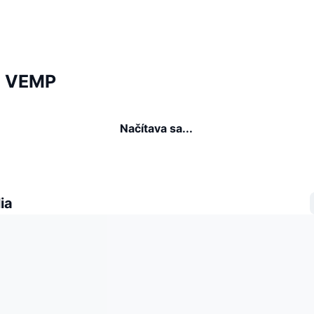
ia VEMP
Načítava sa...
ia