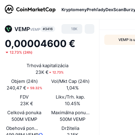
Kryptomeny
Prehľady
DexScan
Burz
VEMP
18K
#3416
VEMP
VEMP is 
0,00004600 €
12.73%
(
24h
)
Trhová kapitalizácia
23K €
12.73%
Objem (24h)
Vol/Mkt Cap (24h)
240,47 €
1,04%
59.32%
FDV
Likv./Trh. kap.
23K €
10.45%
Celková ponuka
Maximálna ponuka
500M VEMP
500M VEMP
Obehová ponuka
Držitelia
499,98M VEMP
2,15K