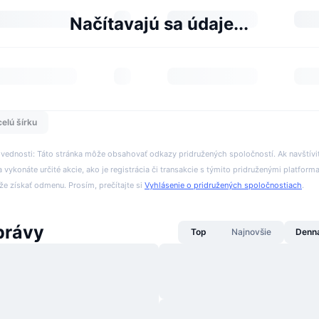
Načítavajú sa údaje...
celú šírku
ovednosti: Táto stránka môže obsahovať odkazy pridružených spoločností. Ak navštívi
 vykonáte určité akcie, ako je registrácia či transakcie s týmito pridruženými platform
 získať odmenu. Prosím, prečítajte si
Vyhlásenie o pridružených spoločnostiach
.
právy
Top
Najnovšie
Denn