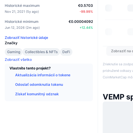
Historické maximum
€0.5703
Nov 21, 2021
(
5y ago
)
-99.99
%
Historické minimum
€0.00004092
Jun 12, 2026
(
2m ago
)
+
12.44
%
Zobraziť historické údaje
Značky
Zobraziť na 
Gaming
Collectibles & NFTs
DeFi
Zobraziť všetko
Zrieknutie sa zodp
Vlastníte tento projekt?
pridružené odkazy a
Aktualizácia informácií o tokene
CoinMarketCap môže
Odoslať odomknutia tokenu
Získať komunitný odznak
VEMP s