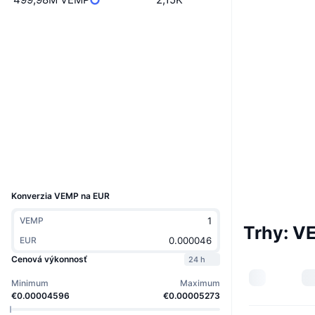
Boost
Web
Website
Whitepaper
Sociálne siete
Kontraktné
0xaf7e...64d83d
3.7
Hodnotenie (CertiK)
Prieskumníci
arbiscan.io
Peňaženky
UCID
11423
Konverzia VEMP na EUR
VEMP
Trhy: V
EUR
Cenová výkonnosť
24 h
Minimum
Maximum
€0.00004596
€0.00005273