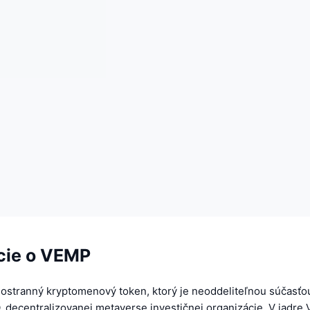
cie o VEMP
stranný kryptomenový token, ktorý je neoddeliteľnou súčasťo
 decentralizovanej metaverse investičnej organizácie. V jadr