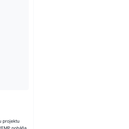
u projektu
e VEMP poháňa