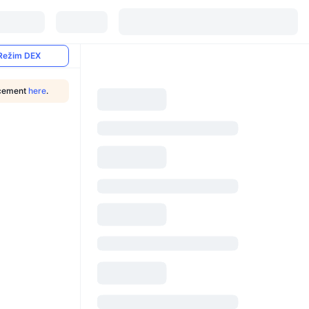
Režim DEX
ncement
here
.