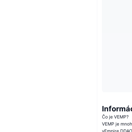
Informá
Čo je VEMP?
VEMP je mnoho
vEmpire DDAO,