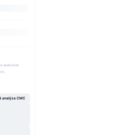
te akékoľvek
ami,
á analýza CMC