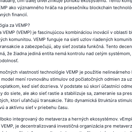
liadaný, čím ďalej diverzifikuje ponuku ekosystému. Tento kom
EMP ako významného hráča na priesečníku blockchain technológ
ných financií.
lógia za VEMP?
a VEMP (VEMP) je fascinujúcou kombináciou inovácií v oblasti b
ených komunitou. VEMP funguje na sieti uzlov riadených komunit
ransakcie a zabezpečujú, aby sieť zostala funkčná. Tento decen
ná, že žiadna jediná entita nemá kontrolu nad celým systémom,
odolnosť.
močných vlastností technológie VEMP je použitie nelineárneho
 model mení rovnováhu stimulov od počiatočných odmien za uz
oplatkom, keď sieť dozrieva. V podstate sú skorí účastníci odm
y do siete, ale ako sieť rastie a stabilizuje sa, zameranie sa pre
ých, ktorí uľahčujú transakcie. Táto dynamická štruktúra stimu
vú a aktívnu sieť v priebehu času.
hlboko integrovaný do metaverza a herných ekosystémov. vEmp
a VEMP, je decentralizovaná investičná organizácia pre metaver