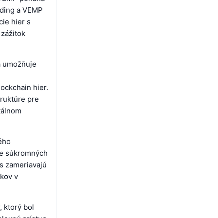
ading a VEMP
ie hier s
zážitok
rá umožňuje
ockchain hier.
ruktúre pre
itálnom
ého
pre súkromných
ds zameriavajú
íkov v
 ktorý bol