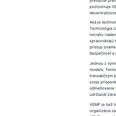
prevažne preh
pozicionuje V
decentralizova
Aká je techno
Technológia z
iniciatív riad
spracovávajú t
prístup zname
bezpečnosť a 
Jednou z výni
modelu. Tento
transakčným p
svoje príspevk
odmeňovanie t
udržiavať zdra
VEMP je tiež 
organizácia z