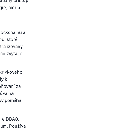
plexný prístup
ie, hier a
lockchainu a
ou, ktoré
tralizovaný
 čo zvyšuje
 krivkového
ly k
eňovaní za
súva na
lov pomáha
ire DDAO,
zum. Používa