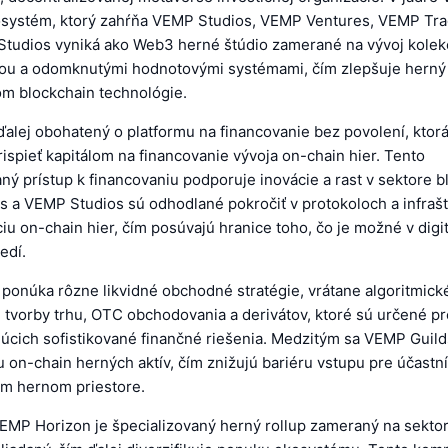
systém, ktorý zahŕňa VEMP Studios, VEMP Ventures, VEMP Tr
Studios vyniká ako Web3 herné štúdio zamerané na vývoj kolekc
itou a odomknutými hodnotovými systémami, čím zlepšuje herný 
om blockchain technológie.
ďalej obohatený o platformu na financovanie bez povolení, kto
spieť kapitálom na financovanie vývoja on-chain hier. Tento
ý prístup k financovaniu podporuje inovácie a rast v sektore bl
 a VEMP Studios sú odhodlané pokročiť v protokoloch a infrašt
iu on-chain hier, čím posúvajú hranice toho, čo je možné v dig
edí.
ponúka rôzne likvidné obchodné stratégie, vrátane algoritmick
 tvorby trhu, OTC obchodovania a derivátov, ktoré sú určené 
júcich sofistikované finančné riešenia. Medzitým sa VEMP Guil
 on-chain herných aktív, čím znižujú bariéru vstupu pre účastn
m hernom priestore.
EMP Horizon je špecializovaný herný rollup zameraný na sektor,