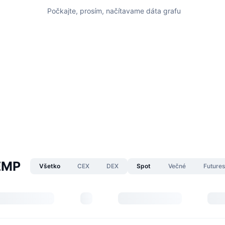
Počkajte, prosím, načítavame dáta grafu
EMP
Všetko
CEX
DEX
Spot
Večné
Future