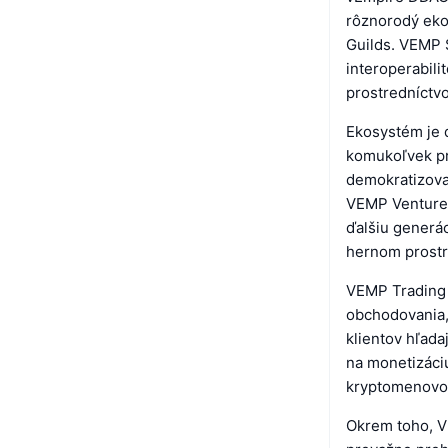
rôznorodý eko
Guilds. VEMP 
interoperabil
prostredníctv
Ekosystém je 
komukoľvek pri
demokratizovan
VEMP Ventures
ďalšiu generác
hernom prostr
VEMP Trading 
obchodovania,
klientov hľada
na monetizáciu
kryptomenovo
Okrem toho, V