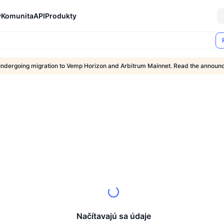
y
Komunita
API
Produkty
undergoing migration to Vemp Horizon and Arbitrum Mainnet. Read the annou
Načítavajú sa údaje