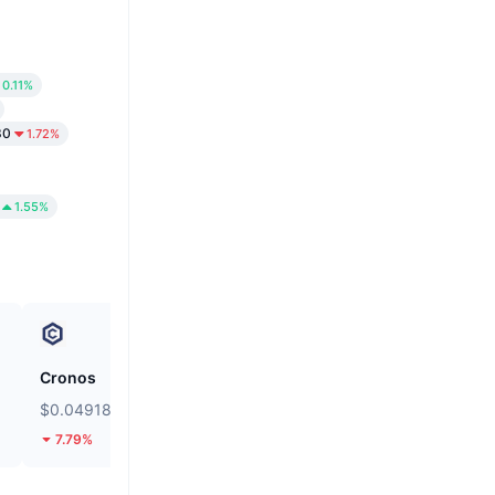
0.11%
30
1.72%
1.55%
Cronos
siren
$0.04918
$0.03509
7.79%
9.9%