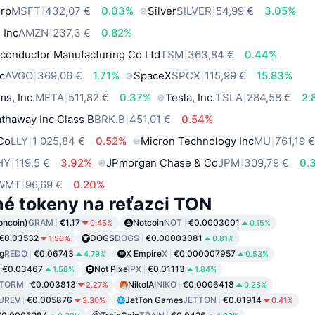
orp
MSFT
432,07 €
0.03%
Silver
SILVER
54,99 €
3.05%
 Inc
AMZN
237,3 €
0.82%
conductor Manufacturing Co Ltd
TSM
363,84 €
0.44%
c
AVGO
369,06 €
1.71%
SpaceX
SPCX
115,99 €
15.83%
ms, Inc.
META
511,82 €
0.37%
Tesla, Inc.
TSLA
284,58 €
2.
thaway Inc Class B
BRK.B
451,01 €
0.54%
 Co
LLY
1 025,84 €
0.52%
Micron Technology Inc
MU
761,19 
HY
119,5 €
3.92%
JPmorgan Chase & Co
JPM
309,79 €
0.
WMT
96,69 €
0.20%
é tokeny na reťazci TON
oncoin)
GRAM
€1.17
Notcoin
NOT
€0.0003001
0.45%
0.15%
€0.03532
DOGS
DOGS
€0.00003081
1.56%
0.81%
g
REDO
€0.06743
X Empire
X
€0.000007957
4.79%
0.53%
€0.03467
Not Pixel
PX
€0.01113
1.58%
1.84%
TORM
€0.003813
NikolAI
NIKO
€0.0006418
2.27%
0.28%
UREV
€0.005876
JetTon Games
JETTON
€0.01914
3.30%
0.41%