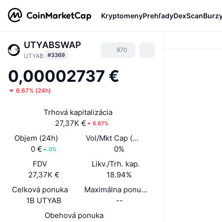
Kryptomeny
Prehľady
DexScan
Burz
UTYABSWAP
970
#3369
UTYAB
0,00002737 €
6.67%
(
24h
)
Trhová kapitalizácia
27,37K €
6.67%
Objem (24h)
Vol/Mkt Cap (24h)
0 €
0%
0%
FDV
Likv./Trh. kap.
27,37K €
18.94%
Celková ponuka
Maximálna ponuka
1B UTYAB
--
Obehová ponuka