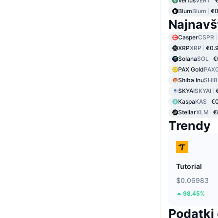
Vertus
VERT
Blum
Blum
€0
Najnavš
Casper
CSPR
XRP
XRP
€0.
Solana
SOL
€
PAX Gold
PAX
Shiba Inu
SHIB
SKYAI
SKYAI
Kaspa
KAS
€0
Stellar
XLM
€
Trendy
Tutorial
$0.06983
98.45%
Podatki