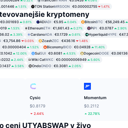
€0.0006284
TrainCoin
TRAIN
€0.0426
0.32%
4.09%
.001446
TON Station
MRSOON
€0.000002755
1.51%
1.47%
tevovanejšie kryptomeny
€0.001693
ADI
ADI
€5.95
Bitcoin
BTC
€56,249.45
0.61%
0.04%
9019
Ethereum
ETH
€1,661.43
Pi
PI
€0.0787
1.53%
0.27%
2.90%
66.02
Cardano
ADA
€0.1729
Hyperliquid
HYPE
€47.
3.39%
0.61%
G
€3,754.86
Zcash
ZEC
€436.16
0.03%
1.48%
€0.00000404
Biconomy
BICO
€0.04928
1.52%
11.40%
€0.1042
Sui
SUI
€0.6081
Dogecoin
DOGE
€0.06136
12.00%
4.53%
.0232
Wiki Cat
WKC
€0.00000006949
2.44%
5.60%
0.1437
Ondo
ONDO
€0.3081
3.58%
2.05%
Cysic
Momentum
$0.8179
$0.2112
2.44%
22.78%
 o ceni UTYABSWAP v živo