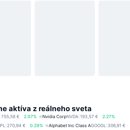
e aktíva z reálneho sveta
 755,58 €
2.07%
Nvidia Corp
NVDA
193,57 €
2.27%
PL
270,94 €
0.29%
Alphabet Inc Class A
GOOGL
306,91 €