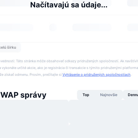
Načítavajú sa údaje...
celú šírku
ovednosti: Táto stránka môže obsahovať odkazy pridružených spoločností. Ak navštívi
 vykonáte určité akcie, ako je registrácia či transakcie s týmito pridruženými platform
 získať odmenu. Prosím, prečítajte si
Vyhlásenie o pridružených spoločnostiach
.
WAP správy
Top
Najnovšie
Denn