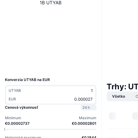
1B UTYAB
Web
Website
Sociálne siete
Kontraktné
EQAw63...L0nP7a
2.9
Hodnotenie (CertiK)
tonviewer.com
Prieskumníci
Peňaženky
UCID
31267
Konverzia UTYAB na EUR
Trhy: 
UTYAB
Všetko
C
EUR
Cenová výkonnosť
24 h
Minimum
Maximum
€0.00002737
€0.00002801
Historické maximum
€0.1844