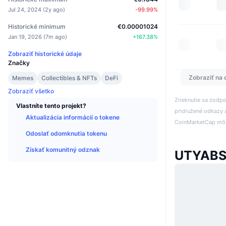
Jul 24, 2024
(
2y ago
)
-99.99
%
Historické minimum
€0.00001024
Jan 19, 2026
(
7m ago
)
+
167.38
%
Zobraziť historické údaje
Značky
Zobraziť na 
Memes
Collectibles & NFTs
DeFi
Zobraziť všetko
Zrieknutie sa zodp
Vlastníte tento projekt?
pridružené odkazy a
Aktualizácia informácií o tokene
CoinMarketCap môže
Odoslať odomknutia tokenu
Získať komunitný odznak
UTYABS