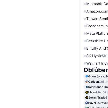
Microsoft C
Amazon.com
Taiwan Semi
Broadcom In
Meta Platfor
Berkshire Ha
Eli Lilly And
SK Hynix
SK
Walmart Inc
Obľúben
Gram (prev. T
Catizen
CATI
Resistance Do
Major
MAJOR
Storm Trade
S
Povel Durev
D