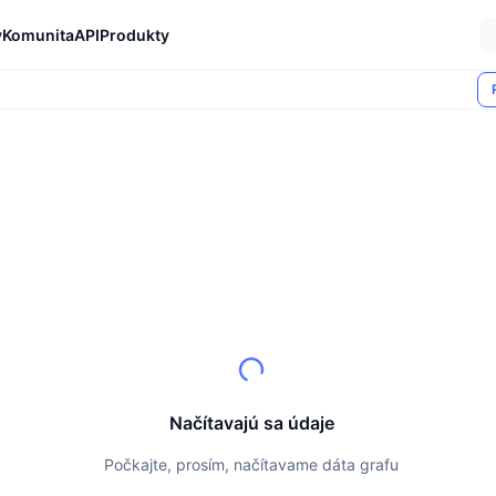
y
Komunita
API
Produkty
Načítavajú sa údaje
Počkajte, prosím, načítavame dáta grafu