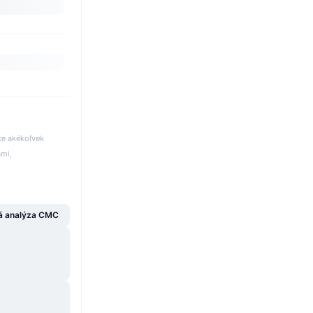
te akékoľvek
ami,
á analýza CMC