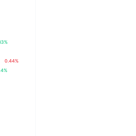
83%
€
0.44%
34%