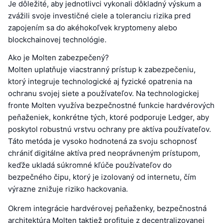
Je dôležité, aby jednotlivci vykonali dôkladný výskum a
zvážili svoje investičné ciele a toleranciu rizika pred
zapojením sa do akéhokoľvek kryptomeny alebo
blockchainovej technológie.
Ako je Molten zabezpečený?
Molten uplatňuje viacstranný prístup k zabezpečeniu,
ktorý integruje technologické aj fyzické opatrenia na
ochranu svojej siete a používateľov. Na technologickej
fronte Molten využíva bezpečnostné funkcie hardvérových
peňaženiek, konkrétne tých, ktoré podporuje Ledger, aby
poskytol robustnú vrstvu ochrany pre aktíva používateľov.
Táto metóda je vysoko hodnotená za svoju schopnosť
chrániť digitálne aktíva pred neoprávneným prístupom,
keďže ukladá súkromné kľúče používateľov do
bezpečného čipu, ktorý je izolovaný od internetu, čím
výrazne znižuje riziko hackovania.
Okrem integrácie hardvérovej peňaženky, bezpečnostná
architektúra Molten taktiež profituje z decentralizovanej