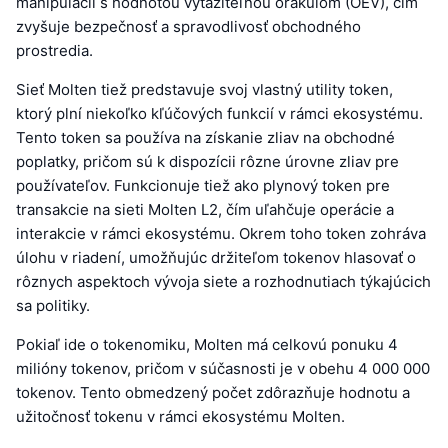
manipulácii s hodnotou vyťažiteľnou orákulom (OEV), čím
zvyšuje bezpečnosť a spravodlivosť obchodného
prostredia.
Sieť Molten tiež predstavuje svoj vlastný utility token,
ktorý plní niekoľko kľúčových funkcií v rámci ekosystému.
Tento token sa používa na získanie zliav na obchodné
poplatky, pričom sú k dispozícii rôzne úrovne zliav pre
používateľov. Funkcionuje tiež ako plynový token pre
transakcie na sieti Molten L2, čím uľahčuje operácie a
interakcie v rámci ekosystému. Okrem toho token zohráva
úlohu v riadení, umožňujúc držiteľom tokenov hlasovať o
rôznych aspektoch vývoja siete a rozhodnutiach týkajúcich
sa politiky.
Pokiaľ ide o tokenomiku, Molten má celkovú ponuku 4
milióny tokenov, pričom v súčasnosti je v obehu 4 000 000
tokenov. Tento obmedzený počet zdôrazňuje hodnotu a
užitočnosť tokenu v rámci ekosystému Molten.