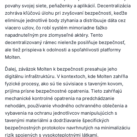
povahy svojej siete, peňaženky a aplikácií. Decentralizácia
zohráva kľúčovú úlohu pri zvyšovaní bezpečnosti, keďže
eliminuje jednotlivé body zlyhania a distribuuje dáta cez
viacero uzlov, čo robí systém mimoriadne ťažko
napadnuteľným pre zlomyseľné aktéry. Tento
decentralizovaný rámec nielenže posilňuje bezpečnosť,
ale tiež prispieva k odolnosti a spoľahlivosti platformy
Molten.
Ďalej, záväzok Molten k bezpečnosti presahuje jeho
digitálnu infraštruktúru. V kontextoch, kde Molten zahŕňa
fyzické procesy, ako sú tie súvisiace s taveným kovom,
prijíma prísne bezpečnostné opatrenia. Tieto zahŕňajú
mechanické kontrolné opatrenia na predchádzanie
nehodám, používanie vhodného ochranného oblečenia a
vybavenia na ochranu jednotlivcov manipulujúcich s
tavenými materiálmi a dodržiavanie špecifických
bezpečnostných protokolov navrhnutých na minimalizáciu
rizík spojených s vysokoteplotnými látkami.