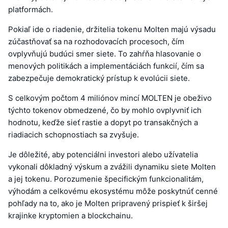
platformách.
Pokiaľ ide o riadenie, držitelia tokenu Molten majú výsadu
zúčastňovať sa na rozhodovacích procesoch, čím
ovplyvňujú budúci smer siete. To zahŕňa hlasovanie o
menových politikách a implementáciách funkcií, čím sa
zabezpečuje demokratický prístup k evolúcii siete.
S celkovým počtom 4 miliónov mincí MOLTEN je obeživo
týchto tokenov obmedzené, čo by mohlo ovplyvniť ich
hodnotu, keďže sieť rastie a dopyt po transakčných a
riadiacich schopnostiach sa zvyšuje.
Je dôležité, aby potenciálni investori alebo užívatelia
vykonali dôkladný výskum a zvážili dynamiku siete Molten
a jej tokenu. Porozumenie špecifickým funkcionalitám,
výhodám a celkovému ekosystému môže poskytnúť cenné
pohľady na to, ako je Molten pripravený prispieť k širšej
krajinke kryptomien a blockchainu.