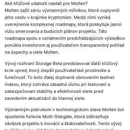
Aké kľúčové udalosti nastali pre Molten?
Molten zažil sériu významných míľnikov, ktoré ovplyvnili
jeho cestu v krajinke kryptomien. Medzi nimi vyniká
uverejnenie komplexnej roadmapy, ktorá poskytuje jasnú
víziu smerovania a budúcich plánov projektu. Táto
roadmapa spolu s oznámením predchádzajúcich výsledkov
ponúkla investorom aj používateľom transparentný pohľad
na úspechy a ciele Molten.
Vývoj rozhraní Storage Beta predstavoval ďalší kľúčový
krok vpred, ktorý zlepšil používateľské prostredie a
funkčnosť. To bolo ďalej doplnené obnovením testnet
indexu, ktorý zohráva zásadnú úlohu pri testovaní a
zabezpečovaní stability a efektívnosti siete pred
zavedením aktualizácií do hlavnej siete.
Významným pokrokom v technologickom stave Molten bol
spustenie funkcie Multi-Stargate, ktorá zdôrazňuje
záväzok projektu k inovácii a škálovateľnosti. Tento vývoj