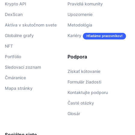
Krypto API
Pravidlá komunity
DexScan
Upozornenie
Aktíva v skutočnom svete
Metodológia
Globálne grafy
Kariéry
Hľadáme pracovníkov!
NFT
Podpora
Portfólio
Sledovací zoznam
Získať kótovanie
Čmáranice
Formulár žiadosti
Mapa stránky
Kontaktujte podporu
Časté otázky
Glosár
Sociálne siete