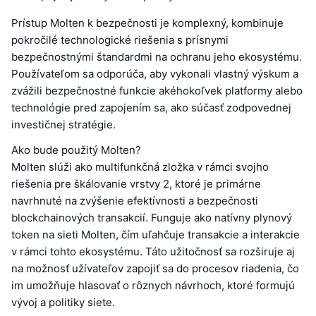
Prístup Molten k bezpečnosti je komplexný, kombinuje
pokročilé technologické riešenia s prísnymi
bezpečnostnými štandardmi na ochranu jeho ekosystému.
Používateľom sa odporúča, aby vykonali vlastný výskum a
zvážili bezpečnostné funkcie akéhokoľvek platformy alebo
technológie pred zapojením sa, ako súčasť zodpovednej
investičnej stratégie.
Ako bude použitý Molten?
Molten slúži ako multifunkčná zložka v rámci svojho
riešenia pre škálovanie vrstvy 2, ktoré je primárne
navrhnuté na zvýšenie efektívnosti a bezpečnosti
blockchainových transakcií. Funguje ako natívny plynový
token na sieti Molten, čím uľahčuje transakcie a interakcie
v rámci tohto ekosystému. Táto užitočnosť sa rozširuje aj
na možnosť užívateľov zapojiť sa do procesov riadenia, čo
im umožňuje hlasovať o rôznych návrhoch, ktoré formujú
vývoj a politiky siete.