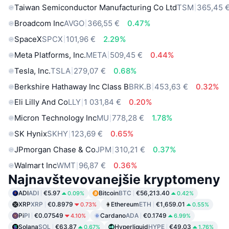
Taiwan Semiconductor Manufacturing Co Ltd
TSM
365,45 
Broadcom Inc
AVGO
366,55 €
0.47%
SpaceX
SPCX
101,96 €
2.29%
Meta Platforms, Inc.
META
509,45 €
0.44%
Tesla, Inc.
TSLA
279,07 €
0.68%
Berkshire Hathaway Inc Class B
BRK.B
453,63 €
0.32%
Eli Lilly And Co
LLY
1 031,84 €
0.20%
Micron Technology Inc
MU
778,28 €
1.78%
SK Hynix
SKHY
123,69 €
0.65%
JPmorgan Chase & Co
JPM
310,21 €
0.37%
Walmart Inc
WMT
96,87 €
0.36%
Najnavštevovanejšie kryptomeny
ADI
ADI
€5.97
Bitcoin
BTC
€56,213.40
0.09%
0.42%
XRP
XRP
€0.8979
Ethereum
ETH
€1,659.01
0.73%
0.55%
Pi
PI
€0.07549
Cardano
ADA
€0.1749
4.10%
6.99%
Solana
SOL
€63.87
Hyperliquid
HYPE
€49.03
0.67%
1.76%