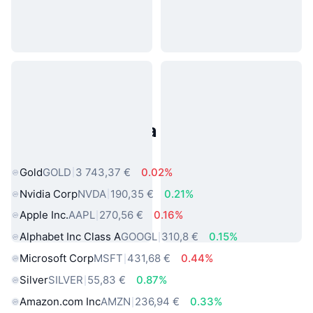
Populárne aktíva z reálneho
sveta
Gold
GOLD
3 743,37 €
0.02%
Nvidia Corp
NVDA
190,35 €
0.21%
Apple Inc.
AAPL
270,56 €
0.16%
Alphabet Inc Class A
GOOGL
310,8 €
0.15%
Microsoft Corp
MSFT
431,68 €
0.44%
Silver
SILVER
55,83 €
0.87%
Amazon.com Inc
AMZN
236,94 €
0.33%