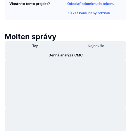
Odoslať odomknutia tokenu
Vlastníte tento projekt?
Trendy
Krypto ETF
Zistite
CMC MCP
Získať komunitný odznak
Nové
Bitcoin ETF
x402
Noviny
Krypto
Ethereum ETF
Molten správy
Akadémia
Top
Najnovšie
Politika
Technická analýza
Preskúmať
Denná analýza CMC
Šport
RSI
Videá
Financie
MACD
Glosár
Technológia
Deriváty
Kampane
NFT
Prehľad
Výsadky
Celkové štatistiky NFT
Likvidácie
Diamantové odmeny