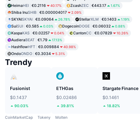
Heima
HEI
€0.2116
Zcash
ZEC
€443.17
40.17%
1.67%
Shiba Inu
SHIB
€0.000004017
2.09%
SKYAI
SKYAI
€0.09064
Stellar
XLM
€0.1403
26.78%
1.19%
Sui
SUI
€0.585
Dogecoin
DOGE
€0.06032
0.03%
0.88%
Kaspa
KAS
€0.02257
Canton
CC
€0.07829
0.04%
10.26%
Audiera
BEAT
€1.79
17.13%
Hashflow
HFT
€0.009884
40.98%
Ondo
ONDO
€0.3034
5.31%
Trendy
Fusionist
ETHGas
Stargate Finance
$0.1437
$0.02486
$0.1461
90.03%
39.81%
18.82%
CoinMarketCap
Tokeny
Molten