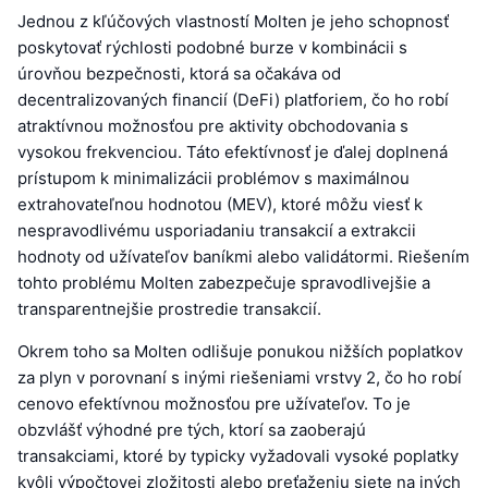
Jednou z kľúčových vlastností Molten je jeho schopnosť
poskytovať rýchlosti podobné burze v kombinácii s
úrovňou bezpečnosti, ktorá sa očakáva od
decentralizovaných financií (DeFi) platforiem, čo ho robí
atraktívnou možnosťou pre aktivity obchodovania s
vysokou frekvenciou. Táto efektívnosť je ďalej doplnená
prístupom k minimalizácii problémov s maximálnou
extrahovateľnou hodnotou (MEV), ktoré môžu viesť k
nespravodlivému usporiadaniu transakcií a extrakcii
hodnoty od užívateľov baníkmi alebo validátormi. Riešením
tohto problému Molten zabezpečuje spravodlivejšie a
transparentnejšie prostredie transakcií.
Okrem toho sa Molten odlišuje ponukou nižších poplatkov
za plyn v porovnaní s inými riešeniami vrstvy 2, čo ho robí
cenovo efektívnou možnosťou pre užívateľov. To je
obzvlášť výhodné pre tých, ktorí sa zaoberajú
transakciami, ktoré by typicky vyžadovali vysoké poplatky
kvôli výpočtovej zložitosti alebo preťaženiu siete na iných