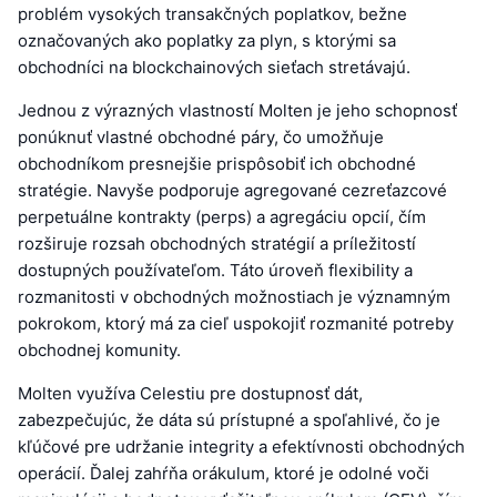
problém vysokých transakčných poplatkov, bežne
označovaných ako poplatky za plyn, s ktorými sa
obchodníci na blockchainových sieťach stretávajú.
Jednou z výrazných vlastností Molten je jeho schopnosť
ponúknuť vlastné obchodné páry, čo umožňuje
obchodníkom presnejšie prispôsobiť ich obchodné
stratégie. Navyše podporuje agregované cezreťazcové
perpetuálne kontrakty (perps) a agregáciu opcií, čím
rozširuje rozsah obchodných stratégií a príležitostí
dostupných používateľom. Táto úroveň flexibility a
rozmanitosti v obchodných možnostiach je významným
pokrokom, ktorý má za cieľ uspokojiť rozmanité potreby
obchodnej komunity.
Molten využíva Celestiu pre dostupnosť dát,
zabezpečujúc, že dáta sú prístupné a spoľahlivé, čo je
kľúčové pre udržanie integrity a efektívnosti obchodných
operácií. Ďalej zahŕňa orákulum, ktoré je odolné voči