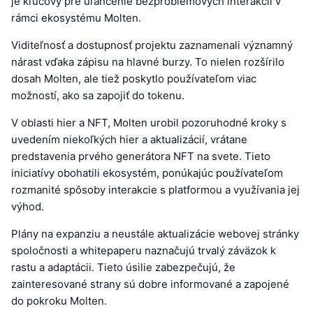
je kľúčový pre uľahčenie bezproblémových interakcií v
rámci ekosystému Molten.
Viditeľnosť a dostupnosť projektu zaznamenali významný
nárast vďaka zápisu na hlavné burzy. To nielen rozšírilo
dosah Molten, ale tiež poskytlo používateľom viac
možností, ako sa zapojiť do tokenu.
V oblasti hier a NFT, Molten urobil pozoruhodné kroky s
uvedením niekoľkých hier a aktualizácií, vrátane
predstavenia prvého generátora NFT na svete. Tieto
iniciatívy obohatili ekosystém, ponúkajúc používateľom
rozmanité spôsoby interakcie s platformou a využívania jej
výhod.
Plány na expanziu a neustále aktualizácie webovej stránky
spoločnosti a whitepaperu naznačujú trvalý záväzok k
rastu a adaptácii. Tieto úsilie zabezpečujú, že
zainteresované strany sú dobre informované a zapojené
do pokroku Molten.