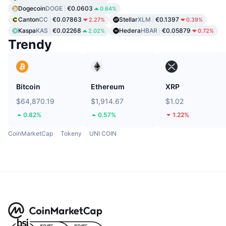
Dogecoin
DOGE
€0.0603
0.64%
Canton
CC
€0.07863
Stellar
XLM
€0.1397
2.27%
0.39%
Kaspa
KAS
€0.02268
Hedera
HBAR
€0.05879
2.02%
0.72%
Trendy
Bitcoin
Ethereum
XRP
$64,870.19
$1,914.67
$1.02
0.82%
0.57%
1.22%
CoinMarketCap
Tokeny
UNI COIN