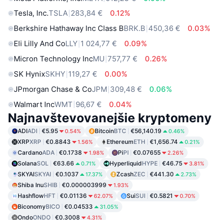
Tesla, Inc.
TSLA
283,84 €
0.12%
Berkshire Hathaway Inc Class B
BRK.B
450,36 €
0.03%
Eli Lilly And Co
LLY
1 024,77 €
0.09%
Micron Technology Inc
MU
757,77 €
0.26%
SK Hynix
SKHY
119,27 €
0.00%
JPmorgan Chase & Co
JPM
309,48 €
0.06%
Walmart Inc
WMT
96,67 €
0.04%
Najnavštevovanejšie kryptomeny
ADI
ADI
€5.95
Bitcoin
BTC
€56,140.19
0.54%
0.46%
XRP
XRP
€0.8843
Ethereum
ETH
€1,656.74
1.56%
0.21%
Cardano
ADA
€0.1738
Pi
PI
€0.07655
1.98%
2.26%
Solana
SOL
€63.66
Hyperliquid
HYPE
€46.75
0.71%
3.81%
SKYAI
SKYAI
€0.1037
Zcash
ZEC
€441.30
17.37%
2.73%
Shiba Inu
SHIB
€0.000003999
1.93%
Hashflow
HFT
€0.01136
Sui
SUI
€0.5821
62.07%
0.70%
Biconomy
BICO
€0.04533
31.05%
Ondo
ONDO
€0.3008
4.31%