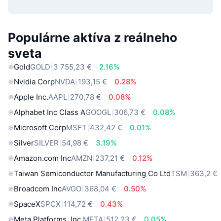
Populárne aktíva z reálneho
sveta
Gold
GOLD
3 755,23 €
2.16%
Nvidia Corp
NVDA
193,15 €
0.28%
Apple Inc.
AAPL
270,78 €
0.08%
Alphabet Inc Class A
GOOGL
306,73 €
0.08%
Microsoft Corp
MSFT
432,42 €
0.01%
Silver
SILVER
54,98 €
3.19%
Amazon.com Inc
AMZN
237,21 €
0.12%
Taiwan Semiconductor Manufacturing Co Ltd
TSM
363,2 €
Broadcom Inc
AVGO
368,04 €
0.50%
SpaceX
SPCX
114,72 €
0.43%
Meta Platforms, Inc.
META
512,23 €
0.05%