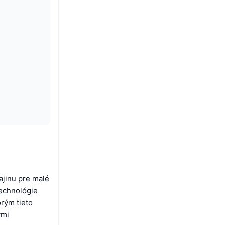
ajinu pre malé
technológie
orým tieto
ými