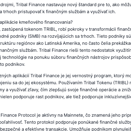
drojmi, Tribal Finance nastavuje nový štandard pre to, ako mô
sa trhoch pristupovať k finančným službám a využívať ich.
 aplikácie kmeňového financovania?
, zastúpená tokenom TRIBL, robí pokroky v transformácii finanč
edné podniky (SMB) na rozvíjajúcich sa trhoch. Tieto podniky s
uktúru regiónov ako Latinská Amerika, no často čelia prekážka
nančným službám. Tribal Finance rieši tento nedostatok využití
j technológie na ponuku súboru finančných nástrojov prispôso
to podnikov.
ných aplikácií Tribal Finance je jej vernostný program, ktorý mo
ojeniu sa do jej ekosystému. Používaním Tribal Tokenu (TRIBL)
y a využívať zľavy, čím zlepšujú svoje finančné operácie a zniž
nielen podporuje rast podnikov, ale tiež podporuje inkluzívnejš
 Finance Protocol je aktívny na Mainnete, čo znamená jeho prip
poľahlivosť. Tento protokol podporuje ponúkané finančné služby
bezpečné a efektívne transakcie. Umožňuje podnikom plynulejší