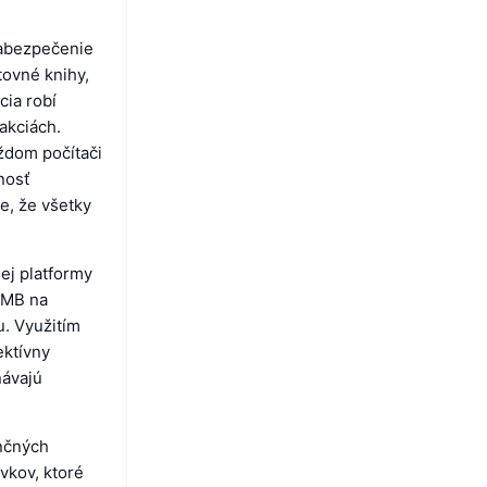
zabezpečenie
tovné knihy,
cia robí
akciách.
aždom počítači
nosť
e, že všetky
ej platformy
 SMB na
u. Využitím
ektívny
návajú
ančných
vkov, ktoré