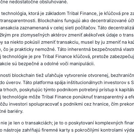
adične nedostatočne obsluhované.
technológia, ktorá je základom Tribal Finance, je kľúčová pre 
transparentnosti. Blockchains fungujú ako decentralizované úč
ransakcia zaznamenaná v celej sieti počítačov. Táto decentralizá
žkým pre zlomyseľných aktérov zmeniť akékoľvek údaje o trans
by sa niekto pokúsil zmeniť transakciu, musel by ju zmeniť na k
e, čo je prakticky nemožné. Táto inherentná bezpečnostná vlast
 technológie je pre Tribal Finance kľúčová, pretože zabezpečuj
akcie sú bezpečné a odolné voči manipulácii.
osti blockchain tiež uľahčuje vytvorenie otvorenej, bezhraničn
 do úverov. Táto platforma spája inštitucionálnych investorov s
sa trhoch, poskytujúc týmto podnikom potrebný prístup k kapitál
j technológie môže Tribal Finance ponúknuť transparentný a ef
ôžu investori spolupracovať s podnikmi cez hranice, čím preko
čné bariéry.
 nie je len o transakciách; je to o poskytovaní komplexných fin
to nástroje zahŕňajú firemné karty s pokročilými kontrolami výda