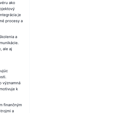
tvéru ako
rojektový
ntegrácia je
čné procesy a
školenia a
omunikácie.
 ale aj
ňujúc
sti.
sto významná
motivuje k
ým finančným
trojmi a