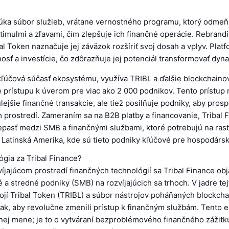
úka súbor služieb, vrátane vernostného programu, ktorý odmeň
timulmi a zľavami, čím zlepšuje ich finančné operácie. Rebrandi
al Token naznačuje jej záväzok rozšíriť svoj dosah a vplyv. Platf
sť a investície, čo zdôrazňuje jej potenciál transformovať dyna
 kľúčová súčasť ekosystému, využíva TRIBL a ďalšie blockchaino
 prístupu k úverom pre viac ako 2 000 podnikov. Tento prístup 
lejšie finančné transakcie, ale tiež posilňuje podniky, aby prosp
prostredí. Zameraním sa na B2B platby a financovanie, Tribal 
pasť medzi SMB a finančnými službami, ktoré potrebujú na rast
Latinská Amerika, kde sú tieto podniky kľúčové pre hospodársk
ógia za Tribal Finance?
víjajúcom prostredí finančných technológií sa Tribal Finance ob
 a stredné podniky (SMB) na rozvíjajúcich sa trhoch. V jadre tej
ojí Tribal Token (TRIBL) a súbor nástrojov poháňaných blockch
tak, aby revolučne zmenili prístup k finančným službám. Tento 
álnej mene; je to o vytváraní bezproblémového finančného zážitk