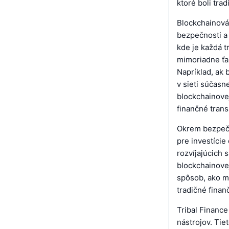
ktoré boli tr
Blockchainová 
bezpečnosti a 
kde je každá t
mimoriadne ťa
Napríklad, ak 
v sieti súčasn
blockchainovej
finančné trans
Okrem bezpečn
pre investície
rozvíjajúcich 
blockchainove
spôsob, ako m
tradičné finan
Tribal Finance
nástrojov. Tie