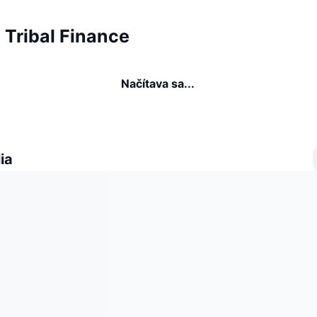
a Tribal Finance
Načítava sa...
ia