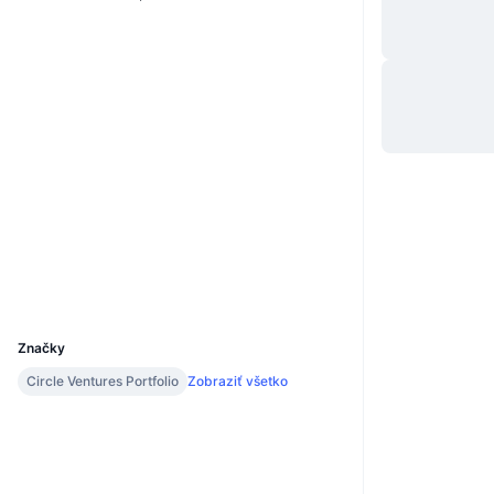
Web
Website
Sociálne siete
0x6988...C00F86
Kontraktné
4.2
Hodnotenie (CertiK)
Audity
Prieskumníci
etherscan.io
Peňaženky
UCID
19009
Značky
Circle Ventures Portfolio
Zobraziť všetko