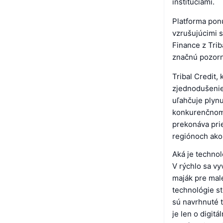
inštitúciami.
Platforma pon
vzrušujúcimi s
Finance z Trib
značnú pozorno
Tribal Credit,
zjednodušenie
uľahčuje plynu
konkurenčnom 
prekonáva prie
regiónoch ako 
Aká je technol
V rýchlo sa vy
maják pre malé
technológie st
sú navrhnuté 
je len o digit