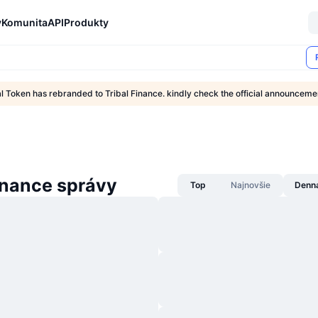
y
Komunita
API
Produkty
al Token has rebranded to Tribal Finance. kindly check the official announcem
inance správy
Top
Najnovšie
Denn