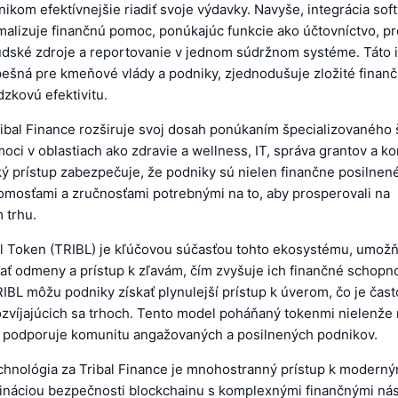
kom efektívnejšie riadiť svoje výdavky. Navyše, integrácia sof
malizuje finančnú pomoc, ponúkajúc funkcie ako účtovníctvo, p
dské zdroje a reportovanie v jednom súdržnom systéme. Táto i
pešná pre kmeňové vlády a podniky, zjednodušuje zložité finan
zkovú efektivitu.
ibal Finance rozširuje svoj dosah ponúkaním špecializovaného 
oci v oblastiach ako zdravie a wellness, IT, správa grantov a k
ký prístup zabezpečuje, že podniky sú nielen finančne posilnené,
mosťami a zručnosťami potrebnými na to, aby prosperovali na
 trhu.
l Token (TRIBL) je kľúčovou súčasťou tohto ekosystému, umož
ť odmeny a prístup k zľavám, čím zvyšuje ich finančné schopno
IBL môžu podniky získať plynulejší prístup k úverom, čo je ča
ozvíjajúcich sa trhoch. Tento model poháňaný tokenmi nielenže 
iež podporuje komunitu angažovaných a posilnených podnikov.
echnológia za Tribal Finance je mnohostranný prístup k modern
náciou bezpečnosti blockchainu s komplexnými finančnými nás