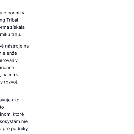
uje podniky
ng Tribal
orma získala
miku trhu.
vé nástroje na
nielenže
erovali v
Finance
, najmä v
y rozvoj.
javuje ako
to
ainom, ktoré
ekosystém nie
u pre podniky,