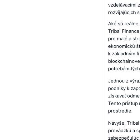
vzdelávacími z
rozvíjajúcich 
Aké sú reálne
Tribal Finance
pre malé a str
ekonomickú štr
k základným fi
blockchainove
potrebám tých
Jednou z výraz
podniky k zap
získavať odmen
Tento prístup 
prostredie.
Navyše, Tribal
prevádzku a s
zabezpečujúc 