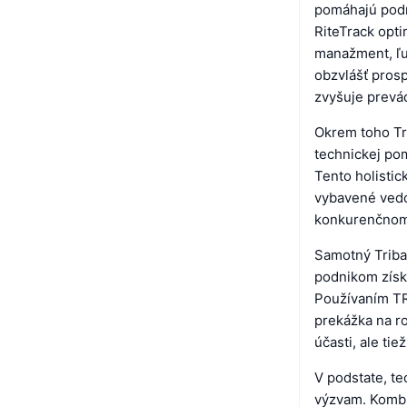
pomáhajú podni
RiteTrack opti
manažment, ľu
obzvlášť pros
zvyšuje prevád
Okrem toho Tr
technickej pom
Tento holistic
vybavené vedo
konkurenčnom
Samotný Triba
podnikom získa
Používaním TR
prekážka na r
účasti, ale t
V podstate, t
výzvam. Kombi