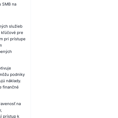
žu SMB na
ných služieb
ú kľúčové pre
m pri prístupe
m
bených
tivuje
 môžu podniky
ujú náklady.
ie finančné
ravenosť na
,
 prístup k