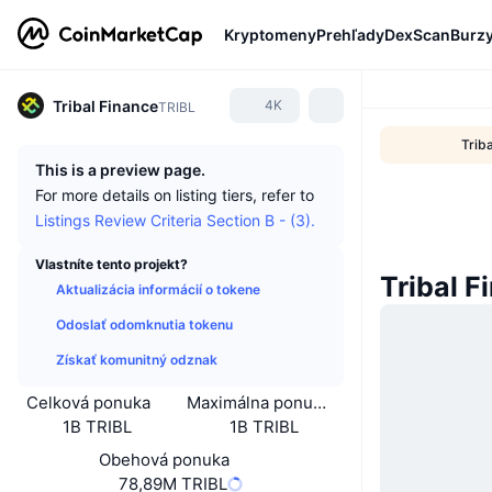
Kryptomeny
Prehľady
DexScan
Burz
Tribal Finance
4K
TRIBL
Trib
This is a preview page.
For more details on listing tiers, refer to
Listings Review Criteria Section B - (3).
Vlastníte tento projekt?
Tribal F
Aktualizácia informácií o tokene
Odoslať odomknutia tokenu
Získať komunitný odznak
Celková ponuka
Maximálna ponuka
1B TRIBL
1B TRIBL
Obehová ponuka
78,89M TRIBL