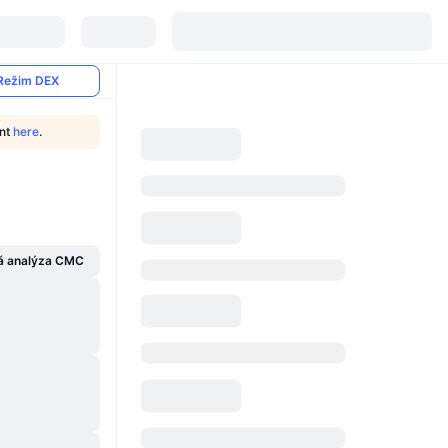
Režim DEX
ent
here
.
á analýza CMC