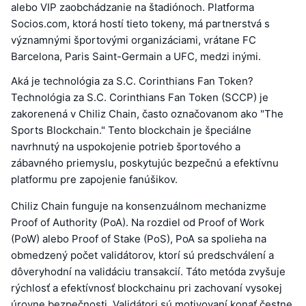
alebo VIP zaobchádzanie na štadiónoch. Platforma
Socios.com, ktorá hostí tieto tokeny, má partnerstvá s
významnými športovými organizáciami, vrátane FC
Barcelona, Paris Saint-Germain a UFC, medzi inými.
Aká je technológia za S.C. Corinthians Fan Token?
Technológia za S.C. Corinthians Fan Token (SCCP) je
zakorenená v Chiliz Chain, často označovanom ako "The
Sports Blockchain." Tento blockchain je špeciálne
navrhnutý na uspokojenie potrieb športového a
zábavného priemyslu, poskytujúc bezpečnú a efektívnu
platformu pre zapojenie fanúšikov.
Chiliz Chain funguje na konsenzuálnom mechanizme
Proof of Authority (PoA). Na rozdiel od Proof of Work
(PoW) alebo Proof of Stake (PoS), PoA sa spolieha na
obmedzený počet validátorov, ktorí sú predschválení a
dôveryhodní na validáciu transakcií. Táto metóda zvyšuje
rýchlosť a efektívnosť blockchainu pri zachovaní vysokej
úrovne bezpečnosti. Validátori sú motivovaní konať čestne,