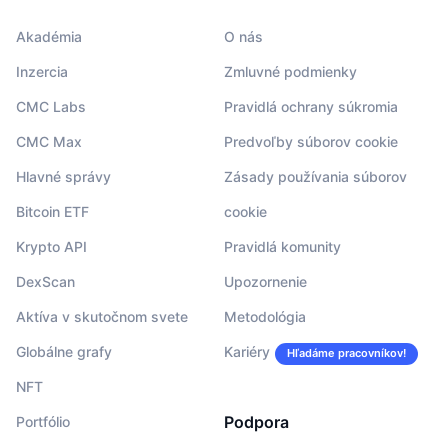
Akadémia
O nás
Inzercia
Zmluvné podmienky
CMC Labs
Pravidlá ochrany súkromia
CMC Max
Predvoľby súborov cookie
Hlavné správy
Zásady používania súborov
Bitcoin ETF
cookie
Krypto API
Pravidlá komunity
DexScan
Upozornenie
Aktíva v skutočnom svete
Metodológia
Globálne grafy
Kariéry
Hľadáme pracovníkov!
NFT
Podpora
Portfólio