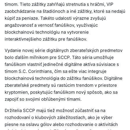
tímom. Tieto zážitky zahŕňajú stretnutia s hráčmi, VIP
zaobchádzanie na štadiónoch a iné zážitky, ktoré sa nedajú
kúpiť za peniaze. Takéto udalosti výrazne zvyšujú
angažovanosť a vernosť fanúšikov, využívajúc
blockchainovú technológiu na vytvorenie
interaktívnejšieho zážitku pre fanúšikov.
Vydanie novej série digitálnych zberateľských predmetov
bolo ďalším míľnikom pre SCCP. Táto séria umožňuje
fanúšikom vlastniť jedinečné digitálne aktíva súvisiace s
tímom S.C. Corinthians, čím sa ešte viac integruje
blockchainová technológia do zážitku fanúšikov. Digitálne
zberateľské predmety sú rastúcim trendom v priestore
kryptomien, poskytujúc fanúšikom nový spôsob, ako sa
zapojiť so svojimi obľúbenými tímami.
Držitelia SCCP majú tiež možnosť zúčastniť sa na
rozhodovaní o klubových záležitostiach, ako je výber
piesne na oslavu gólov alebo rozhodovanie o aktivitách