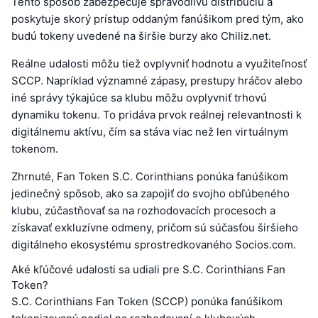
Tento spôsob zabezpečuje spravodlivú distribúciu a
poskytuje skorý prístup oddaným fanúšikom pred tým, ako
budú tokeny uvedené na širšie burzy ako Chiliz.net.
Reálne udalosti môžu tiež ovplyvniť hodnotu a využiteľnosť
SCCP. Napríklad významné zápasy, prestupy hráčov alebo
iné správy týkajúce sa klubu môžu ovplyvniť trhovú
dynamiku tokenu. To pridáva prvok reálnej relevantnosti k
digitálnemu aktívu, čím sa stáva viac než len virtuálnym
tokenom.
Zhrnuté, Fan Token S.C. Corinthians ponúka fanúšikom
jedinečný spôsob, ako sa zapojiť do svojho obľúbeného
klubu, zúčastňovať sa na rozhodovacích procesoch a
získavať exkluzívne odmeny, pričom sú súčasťou širšieho
digitálneho ekosystému sprostredkovaného Socios.com.
Aké kľúčové udalosti sa udiali pre S.C. Corinthians Fan
Token?
S.C. Corinthians Fan Token (SCCP) ponúka fanúšikom