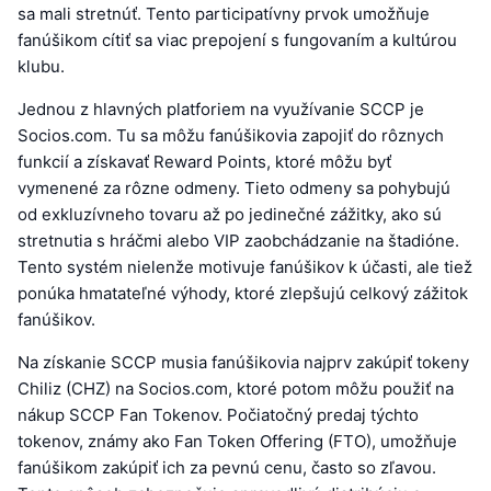
sa mali stretnúť. Tento participatívny prvok umožňuje
fanúšikom cítiť sa viac prepojení s fungovaním a kultúrou
klubu.
Jednou z hlavných platforiem na využívanie SCCP je
Socios.com. Tu sa môžu fanúšikovia zapojiť do rôznych
funkcií a získavať Reward Points, ktoré môžu byť
vymenené za rôzne odmeny. Tieto odmeny sa pohybujú
od exkluzívneho tovaru až po jedinečné zážitky, ako sú
stretnutia s hráčmi alebo VIP zaobchádzanie na štadióne.
Tento systém nielenže motivuje fanúšikov k účasti, ale tiež
ponúka hmatateľné výhody, ktoré zlepšujú celkový zážitok
fanúšikov.
Na získanie SCCP musia fanúšikovia najprv zakúpiť tokeny
Chiliz (CHZ) na Socios.com, ktoré potom môžu použiť na
nákup SCCP Fan Tokenov. Počiatočný predaj týchto
tokenov, známy ako Fan Token Offering (FTO), umožňuje
fanúšikom zakúpiť ich za pevnú cenu, často so zľavou.