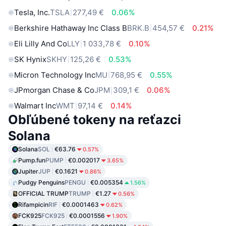
Tesla, Inc.
TSLA
277,49 €
0.06%
Berkshire Hathaway Inc Class B
BRK.B
454,57 €
0.21%
Eli Lilly And Co
LLY
1 033,78 €
0.10%
SK Hynix
SKHY
125,26 €
0.53%
Micron Technology Inc
MU
768,95 €
0.55%
JPmorgan Chase & Co
JPM
309,1 €
0.06%
Walmart Inc
WMT
97,14 €
0.14%
Obľúbené tokeny na reťazci
Solana
Solana
SOL
€63.76
0.57%
Pump.fun
PUMP
€0.002017
3.65%
Jupiter
JUP
€0.1621
0.86%
Pudgy Penguins
PENGU
€0.005354
1.56%
OFFICIAL TRUMP
TRUMP
€1.27
0.56%
Rifampicin
RIF
€0.0001463
0.62%
FCK925
FCK925
€0.0001556
1.90%