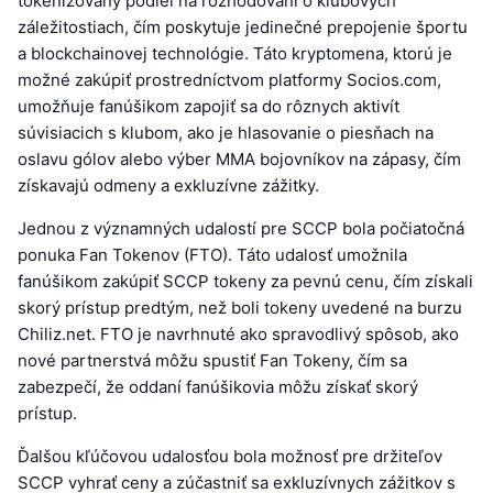
tokenizovaný podiel na rozhodovaní o klubových
záležitostiach, čím poskytuje jedinečné prepojenie športu
a blockchainovej technológie. Táto kryptomena, ktorú je
možné zakúpiť prostredníctvom platformy Socios.com,
umožňuje fanúšikom zapojiť sa do rôznych aktivít
súvisiacich s klubom, ako je hlasovanie o piesňach na
oslavu gólov alebo výber MMA bojovníkov na zápasy, čím
získavajú odmeny a exkluzívne zážitky.
Jednou z významných udalostí pre SCCP bola počiatočná
ponuka Fan Tokenov (FTO). Táto udalosť umožnila
fanúšikom zakúpiť SCCP tokeny za pevnú cenu, čím získali
skorý prístup predtým, než boli tokeny uvedené na burzu
Chiliz.net. FTO je navrhnuté ako spravodlivý spôsob, ako
nové partnerstvá môžu spustiť Fan Tokeny, čím sa
zabezpečí, že oddaní fanúšikovia môžu získať skorý
prístup.
Ďalšou kľúčovou udalosťou bola možnosť pre držiteľov
SCCP vyhrať ceny a zúčastniť sa exkluzívnych zážitkov s