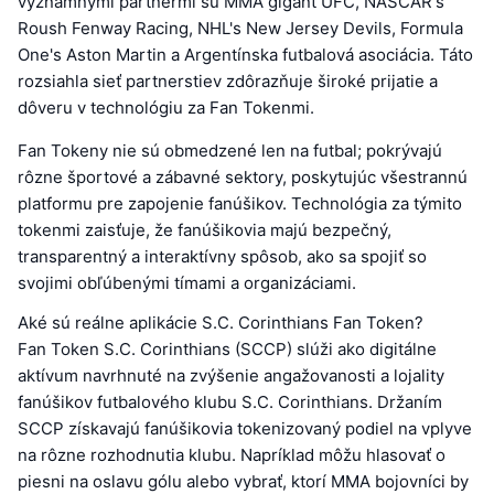
významnými partnermi sú MMA gigant UFC, NASCAR's
Roush Fenway Racing, NHL's New Jersey Devils, Formula
One's Aston Martin a Argentínska futbalová asociácia. Táto
rozsiahla sieť partnerstiev zdôrazňuje široké prijatie a
dôveru v technológiu za Fan Tokenmi.
Fan Tokeny nie sú obmedzené len na futbal; pokrývajú
rôzne športové a zábavné sektory, poskytujúc všestrannú
platformu pre zapojenie fanúšikov. Technológia za týmito
tokenmi zaisťuje, že fanúšikovia majú bezpečný,
transparentný a interaktívny spôsob, ako sa spojiť so
svojimi obľúbenými tímami a organizáciami.
Aké sú reálne aplikácie S.C. Corinthians Fan Token?
Fan Token S.C. Corinthians (SCCP) slúži ako digitálne
aktívum navrhnuté na zvýšenie angažovanosti a lojality
fanúšikov futbalového klubu S.C. Corinthians. Držaním
SCCP získavajú fanúšikovia tokenizovaný podiel na vplyve
na rôzne rozhodnutia klubu. Napríklad môžu hlasovať o
piesni na oslavu gólu alebo vybrať, ktorí MMA bojovníci by