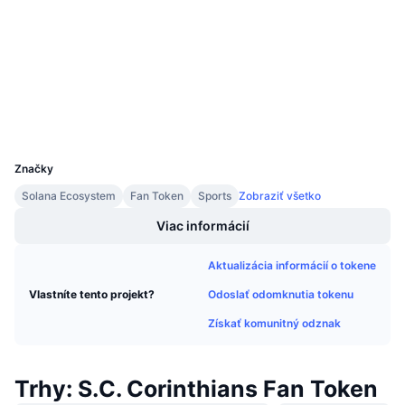
3.7
Nadchádzajúce predaje
Hodnotenie (CertiK)
Sadzby financovania
Učte sa a zarábajte
chiliscan.com
Prieskumníci
Kalendáre
Peňaženky
Kalendár ICO
UCID
11446
Značky
Kalendár udalostí
Solana Ecosystem
Fan Token
Sports
Zobraziť všetko
Viac informácií
Aktualizácia informácií o tokene
Odoslať odomknutia tokenu
Vlastníte tento projekt?
Získať komunitný odznak
Trhy: S.C. Corinthians Fan Token