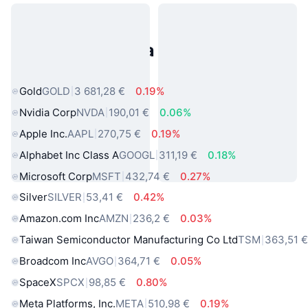
Populárne aktíva z reálneho
sveta
Gold
GOLD
3 681,28 €
0.19%
Nvidia Corp
NVDA
190,01 €
0.06%
Apple Inc.
AAPL
270,75 €
0.19%
Alphabet Inc Class A
GOOGL
311,19 €
0.18%
Microsoft Corp
MSFT
432,74 €
0.27%
Silver
SILVER
53,41 €
0.42%
Amazon.com Inc
AMZN
236,2 €
0.03%
Taiwan Semiconductor Manufacturing Co Ltd
TSM
363,51 
Broadcom Inc
AVGO
364,71 €
0.05%
SpaceX
SPCX
98,85 €
0.80%
Meta Platforms, Inc.
META
510,98 €
0.19%