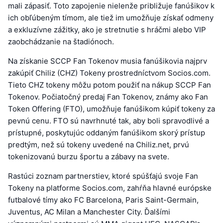
mali zápasiť. Toto zapojenie nielenže približuje fanúšikov k
ich obľúbeným tímom, ale tiež im umožňuje získať odmeny
a exkluzívne zážitky, ako je stretnutie s hráčmi alebo VIP
zaobchádzanie na štadiónoch.
Na získanie SCCP Fan Tokenov musia fanúšikovia najprv
zakúpiť Chiliz (CHZ) Tokeny prostredníctvom Socios.com.
Tieto CHZ tokeny môžu potom použiť na nákup SCCP Fan
Tokenov. Počiatočný predaj Fan Tokenov, známy ako Fan
Token Offering (FTO), umožňuje fanúšikom kúpiť tokeny za
pevnú cenu. FTO sú navrhnuté tak, aby boli spravodlivé a
prístupné, poskytujúc oddaným fanúšikom skorý prístup
predtým, než sú tokeny uvedené na Chiliz.net, prvú
tokenizovanú burzu športu a zábavy na svete.
Rastúci zoznam partnerstiev, ktoré spúšťajú svoje Fan
Tokeny na platforme Socios.com, zahŕňa hlavné európske
futbalové tímy ako FC Barcelona, Paris Saint-Germain,
Juventus, AC Milan a Manchester City. Ďalšími