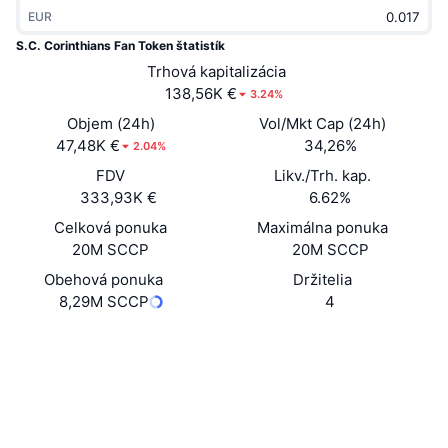
Trendy
EUR
Krypto ETF
Zistite
CMC MCP
S.C. Corinthians Fan Token štatistík
Nové
Bitcoin ETF
Trhová kapitalizácia
x402
Noviny
138,56K €
3.24%
Krypto
Ethereum ETF
Objem (24h)
Vol/Mkt Cap (24h)
Akadémia
47,48K €
34,26%
2.04%
Politika
Technická analýza
FDV
Likv./Trh. kap.
Preskúmať
333,93K €
6.62%
Šport
RSI
Videá
Celková ponuka
Maximálna ponuka
20M SCCP
20M SCCP
Financie
MACD
Glosár
Obehová ponuka
Držitelia
8,29M SCCP
4
Technológia
Deriváty
Kampane
Website
Whitepaper
Web
NFT
Prehľad
Výsadky
Sociálne siete
Celkové štatistiky NFT
EFgHaH...2fyS8Q
Likvidácie
Kontraktné
Diamantové odmeny