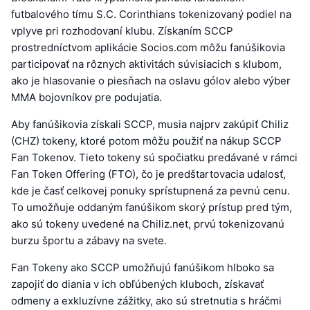
futbalového tímu S.C. Corinthians tokenizovaný podiel na
vplyve pri rozhodovaní klubu. Získaním SCCP
prostredníctvom aplikácie Socios.com môžu fanúšikovia
participovať na rôznych aktivitách súvisiacich s klubom,
ako je hlasovanie o piesňach na oslavu gólov alebo výber
MMA bojovníkov pre podujatia.
Aby fanúšikovia získali SCCP, musia najprv zakúpiť Chiliz
(CHZ) tokeny, ktoré potom môžu použiť na nákup SCCP
Fan Tokenov. Tieto tokeny sú spočiatku predávané v rámci
Fan Token Offering (FTO), čo je predštartovacia udalosť,
kde je časť celkovej ponuky sprístupnená za pevnú cenu.
To umožňuje oddaným fanúšikom skorý prístup pred tým,
ako sú tokeny uvedené na Chiliz.net, prvú tokenizovanú
burzu športu a zábavy na svete.
Fan Tokeny ako SCCP umožňujú fanúšikom hlboko sa
zapojiť do diania v ich obľúbených kluboch, získavať
odmeny a exkluzívne zážitky, ako sú stretnutia s hráčmi