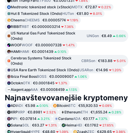
Elon Trump Fart
ETF500
€0.0001331
1.84%
Medtronic tokenized stock (xStock)
MDTX
€72.87
0.22%
Hut 8 Tokenized Stock (Ondo)
HUTon
€81.80
8.01%
Cheems
CHEEMS
€0.00005774
1.19%
RIBBIT
RBT
€0.0000003214
7.36%
US Natural Gas Fund Tokenized Stock
UNGon
€8.49
0.66%
(Ondo)
WOOF
WOOF
€0.000007328
1.47%
HAMI
HAMI
€0.0001439
0.10%
Cerebras Systems Tokenized Stock
CBRSon
€183.88
5.01%
(Ondo)
USA Rare Earth Tokenized Stock (Ondo)
USARon
€14.96
1.20%
Ibiza Final Boss
BOSS
€0.00009007
1.06%
Octokn
OTK
€0.0001845
1.37%
Aiagent.app
AAA
€0.00008459
1.13%
Najnavštevovanejšie kryptomeny
ADI
ADI
€5.98
Bitcoin
BTC
€55,920.53
0.10%
0.09%
XRP
XRP
€0.8981
Ethereum
ETH
€1,655.24
2.52%
0.28%
Pi
PI
€0.07814
Cardano
ADA
€0.177
3.21%
7.37%
Solana
SOL
€63.27
Heima
HEI
€0.1762
1.31%
27.65%
Hyperliquid
HYPE
€48.60
Zcash
ZEC
€429.65
1.09%
3.98%