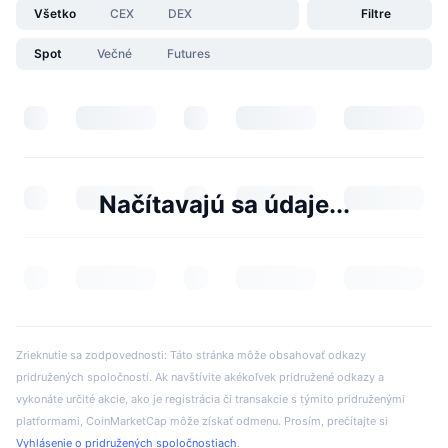
Všetko
CEX
DEX
Filtre
Spot
Večné
Futures
Načítavajú sa údaje...
Zrieknutie sa zodpovednosti: Táto stránka môže obsahovať odkazy
pridružených spoločností. Ak navštívite akékoľvek pridružené odkazy a
vykonáte určité akcie, ako je registrácia či transakcie s týmito pridruženými
platformami, CoinMarketCap môže získať odmenu. Prosím, prečítajte si
Vyhlásenie o pridružených spoločnostiach
.