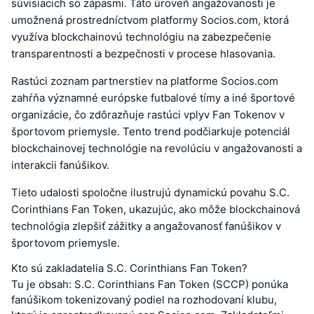
súvisiacich so zápasmi. Táto úroveň angažovanosti je
umožnená prostredníctvom platformy Socios.com, ktorá
využíva blockchainovú technológiu na zabezpečenie
transparentnosti a bezpečnosti v procese hlasovania.
Rastúci zoznam partnerstiev na platforme Socios.com
zahŕňa významné európske futbalové tímy a iné športové
organizácie, čo zdôrazňuje rastúci vplyv Fan Tokenov v
športovom priemysle. Tento trend podčiarkuje potenciál
blockchainovej technológie na revolúciu v angažovanosti a
interakcii fanúšikov.
Tieto udalosti spoločne ilustrujú dynamickú povahu S.C.
Corinthians Fan Token, ukazujúc, ako môže blockchainová
technológia zlepšiť zážitky a angažovanosť fanúšikov v
športovom priemysle.
Kto sú zakladatelia S.C. Corinthians Fan Token?
Tu je obsah: S.C. Corinthians Fan Token (SCCP) ponúka
fanúšikom tokenizovaný podiel na rozhodovaní klubu,