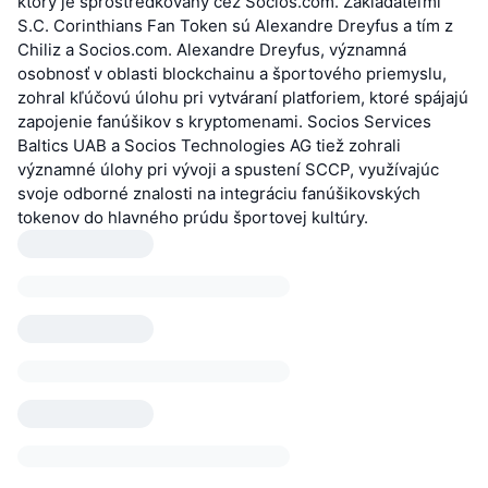
ktorý je sprostredkovaný cez Socios.com. Zakladateľmi
S.C. Corinthians Fan Token sú Alexandre Dreyfus a tím z
Chiliz a Socios.com. Alexandre Dreyfus, významná
osobnosť v oblasti blockchainu a športového priemyslu,
zohral kľúčovú úlohu pri vytváraní platforiem, ktoré spájajú
zapojenie fanúšikov s kryptomenami. Socios Services
Baltics UAB a Socios Technologies AG tiež zohrali
významné úlohy pri vývoji a spustení SCCP, využívajúc
svoje odborné znalosti na integráciu fanúšikovských
tokenov do hlavného prúdu športovej kultúry.