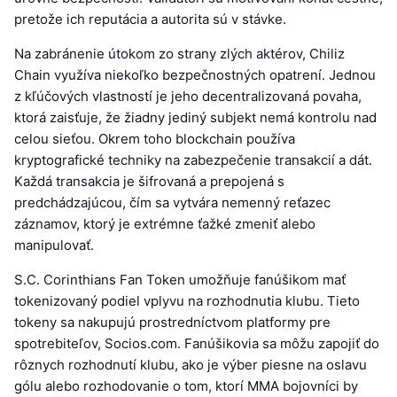
pretože ich reputácia a autorita sú v stávke.
Na zabránenie útokom zo strany zlých aktérov, Chiliz
Chain využíva niekoľko bezpečnostných opatrení. Jednou
z kľúčových vlastností je jeho decentralizovaná povaha,
ktorá zaisťuje, že žiadny jediný subjekt nemá kontrolu nad
celou sieťou. Okrem toho blockchain používa
kryptografické techniky na zabezpečenie transakcií a dát.
Každá transakcia je šifrovaná a prepojená s
predchádzajúcou, čím sa vytvára nemenný reťazec
záznamov, ktorý je extrémne ťažké zmeniť alebo
manipulovať.
S.C. Corinthians Fan Token umožňuje fanúšikom mať
tokenizovaný podiel vplyvu na rozhodnutia klubu. Tieto
tokeny sa nakupujú prostredníctvom platformy pre
spotrebiteľov, Socios.com. Fanúšikovia sa môžu zapojiť do
rôznych rozhodnutí klubu, ako je výber piesne na oslavu
gólu alebo rozhodovanie o tom, ktorí MMA bojovníci by