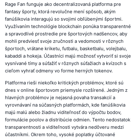
Rage Fan funguje ako decentralizovaná platforma pre
fantasy športy, ktorá revolučne mení spôsob, akým
fanúšikovia interagujú so svojimi obľúbenými športmi.
Využívaním technológie blockchain ponúka transparentné
a spravodlivé prostredie pre športových nadšencov, aby
mohli predviesť svoje zručnosti a vedomosti v rôznych
športoch, vrátane kriketu, futbalu, basketbalu, volejbalu,
kabaddi a hokeja. Účastníci majú možnosť vytvoriť si svoje
vysnívané tímy a súťažiť v rôznych súťažiach a kvízoch s
cieľom vyhrať odmeny vo forme herných tokenov.
Platforma rieši niekoľko kritických problémov, ktoré sú
dnes v online športovom priemysle rozšírené. Jedným z
hlavných problémov je nejasná povaha transakcií a
vyrovnávaní na súčasných platformách, kde fanúšikovia
majú malú alebo žiadnu viditeľnosť do výpočtu bodov,
formulácie poolov a distribúcie odmien. Tento nedostatok
transparentnosti a viditeľnosti vytvára nedôveru medzi
účastníkmi. Okrem toho, vysoké poplatky účtované