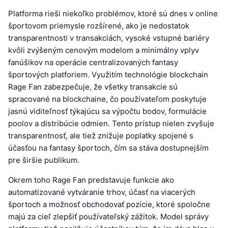
Platforma rieši niekoľko problémov, ktoré sú dnes v online
športovom priemysle rozšírené, ako je nedostatok
transparentnosti v transakciách, vysoké vstupné bariéry
kvôli zvýšeným cenovým modelom a minimálny vplyv
fanúšikov na operácie centralizovaných fantasy
športových platforiem. Využitím technológie blockchain
Rage Fan zabezpečuje, že všetky transakcie sú
spracované na blockchaine, čo používateľom poskytuje
jasnú viditeľnosť týkajúcu sa výpočtu bodov, formulácie
poolov a distribúcie odmien. Tento prístup nielen zvyšuje
transparentnosť, ale tiež znižuje poplatky spojené s
účasťou na fantasy športoch, čím sa stáva dostupnejším
pre širšie publikum.
Okrem toho Rage Fan predstavuje funkcie ako
automatizované vytváranie trhov, účasť na viacerých
športoch a možnosť obchodovať pozície, ktoré spoločne
majú za cieľ zlepšiť používateľský zážitok. Model správy