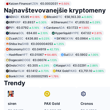
Kaizen Finance
KZEN
€0.0002031
0.50%
Najnavštevovanejšie kryptomeny
ADI
ADI
€5.95
Bitcoin
BTC
€56,163.30
0.18%
0.60%
XRP
XRP
€0.8937
Ethereum
ETH
€1,655.52
0.30%
0.29%
Pi
PI
€0.0792
Cardano
ADA
€0.1723
5.16%
1.56%
Solana
SOL
€64.60
Hyperliquid
HYPE
€47.02
2.10%
2.61%
Zcash
ZEC
€436.80
SKYAI
SKYAI
€0.0964
0.23%
12.83%
Shiba Inu
SHIB
€0.000004053
1.25%
Biconomy
BICO
€0.04919
42.73%
Hashflow
HFT
€0.01067
Sui
SUI
€0.5902
64.48%
1.00%
Dogecoin
DOGE
€0.06074
1.13%
Ondo
ONDO
€0.305
Kaspa
KAS
€0.02291
0.29%
2.86%
Stellar
XLM
€0.1412
PAX Gold
PAXG
€3,751.10
0.73%
0.98%
Bonk
BONK
€0.000002195
1.79%
Trendy
siren
PAX Gold
Cronos