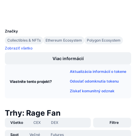
Nadchádzajúce predaje
Prieskumníci
etherscan.io
Sadzby financovania
Učte sa a zarábajte
Peňaženky
UCID
8862
Kalendáre
Značky
Collectibles & NFTs
Ethereum Ecosystem
Polygon Ecosystem
Kalendár ICO
Zobraziť všetko
Kalendár udalostí
Viac informácií
Aktualizácia informácií o tokene
Odoslať odomknutia tokenu
Vlastníte tento projekt?
Získať komunitný odznak
Trhy: Rage Fan
Všetko
CEX
DEX
Filtre
Spot
Večné
Futures