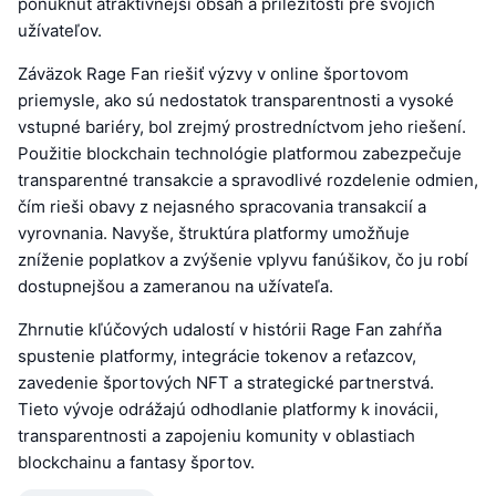
ponúknuť atraktívnejší obsah a príležitosti pre svojich
užívateľov.
Záväzok Rage Fan riešiť výzvy v online športovom
priemysle, ako sú nedostatok transparentnosti a vysoké
vstupné bariéry, bol zrejmý prostredníctvom jeho riešení.
Použitie blockchain technológie platformou zabezpečuje
transparentné transakcie a spravodlivé rozdelenie odmien,
čím rieši obavy z nejasného spracovania transakcií a
vyrovnania. Navyše, štruktúra platformy umožňuje
zníženie poplatkov a zvýšenie vplyvu fanúšikov, čo ju robí
dostupnejšou a zameranou na užívateľa.
Zhrnutie kľúčových udalostí v histórii Rage Fan zahŕňa
spustenie platformy, integrácie tokenov a reťazcov,
zavedenie športových NFT a strategické partnerstvá.
Tieto vývoje odrážajú odhodlanie platformy k inovácii,
transparentnosti a zapojeniu komunity v oblastiach
blockchainu a fantasy športov.