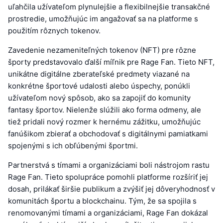
uľahčila užívateľom plynulejšie a flexibilnejšie transakčné
prostredie, umožňujúc im angažovať sa na platforme s
použitím rôznych tokenov.
Zavedenie nezameniteľných tokenov (NFT) pre rôzne
športy predstavovalo ďalší míľnik pre Rage Fan. Tieto NFT,
unikátne digitálne zberateľské predmety viazané na
konkrétne športové udalosti alebo úspechy, ponúkli
užívateľom nový spôsob, ako sa zapojiť do komunity
fantasy športov. Nielenže slúžili ako forma odmeny, ale
tiež pridali nový rozmer k hernému zážitku, umožňujúc
fanúšikom zbierať a obchodovať s digitálnymi pamiatkami
spojenými s ich obľúbenými športmi.
Partnerstvá s tímami a organizáciami boli nástrojom rastu
Rage Fan. Tieto spolupráce pomohli platforme rozšíriť jej
dosah, prilákať širšie publikum a zvýšiť jej dôveryhodnosť v
komunitách športu a blockchainu. Tým, že sa spojila s
renomovanými tímami a organizáciami, Rage Fan dokázal