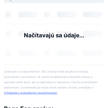
Načítavajú sa údaje...
Zrieknutie sa zodpovednosti: Táto stránka môže obsahovať odkazy
pridružených spoločností. Ak navštívite akékoľvek pridružené odkazy a
vykonáte určité akcie, ako je registrácia či transakcie s týmito pridruženými
platformami, CoinMarketCap môže získať odmenu. Prosím, prečítajte si
Vyhlásenie o pridružených spoločnostiach
.