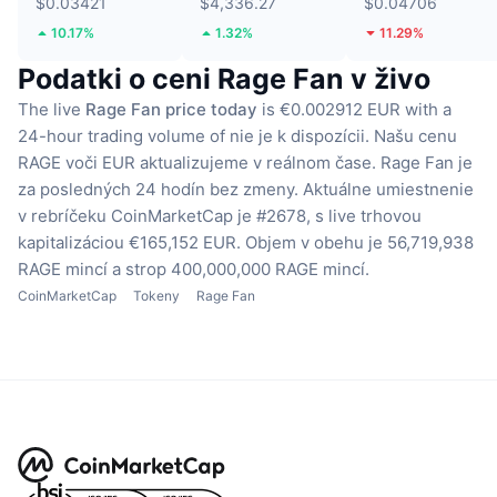
$0.03421
$4,336.27
$0.04706
10.17%
1.32%
11.29%
Podatki o ceni Rage Fan v živo
The live
Rage Fan price today
is €0.002912 EUR with a
24-hour trading volume of nie je k dispozícii.
Našu cenu
RAGE voči EUR aktualizujeme v reálnom čase.
Rage Fan je
za posledných 24 hodín bez zmeny.
Aktuálne umiestnenie
v rebríčeku CoinMarketCap je #2678, s live trhovou
kapitalizáciou €165,152 EUR.
Objem v obehu je 56,719,938
RAGE mincí
a strop 400,000,000 RAGE mincí.
CoinMarketCap
Tokeny
Rage Fan