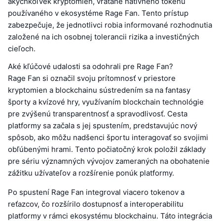
akýchkoľvek kryptomien, vrátane natívneho tokenu
používaného v ekosystéme Rage Fan. Tento prístup
zabezpečuje, že jednotlivci robia informované rozhodnutia
založené na ich osobnej tolerancii rizika a investičných
cieľoch.
Aké kľúčové udalosti sa odohrali pre Rage Fan?
Rage Fan si označil svoju prítomnosť v priestore
kryptomien a blockchainu sústredením sa na fantasy
športy a kvízové hry, využívaním blockchain technológie
pre zvýšenú transparentnosť a spravodlivosť. Cesta
platformy sa začala s jej spustením, predstavujúc nový
spôsob, ako môžu nadšenci športu interagovať so svojimi
obľúbenými hrami. Tento počiatočný krok položil základy
pre sériu významných vývojov zameraných na obohatenie
zážitku užívateľov a rozšírenie ponúk platformy.
Po spustení Rage Fan integroval viacero tokenov a
reťazcov, čo rozšírilo dostupnosť a interoperabilitu
platformy v rámci ekosystému blockchainu. Táto integrácia