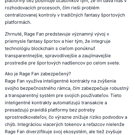
platformy tiež posilňuje účastníkov tým, že im dáva hlas v
rozhodovacích procesoch, čím rieši problém
centralizovanej kontroly v tradičných fantasy športových
platformách.
Zhrnuté, Rage Fan predstavuje významný vývoj v
priemysle fantasy športov a hier tým, že integruje
technológiu blockchain s cieľom ponúknuť
transparentnejšie, spravodlivejšie a zaujímavejšie
prostredie pre športových nadšencov po celom svete.
Ako je Rage Fan zabezpečený?
Rage Fan využíva inteligentné kontrakty na zvýšenie
svojho bezpečnostného rámca, čím zabezpečuje robustný
a transparentný systém pre svojich používateľov. Tieto
inteligentné kontrakty automatizujú transakcie a
presadzujú pravidlá platformy bez potreby
sprostredkovateľov, čo výrazne znižuje riziko podvodov a
chýb. Integráciou viacerých tokenov a reťazcov nielenže
Rage Fan diverzifikuje svoj ekosystém, ale tiež zvyšuje