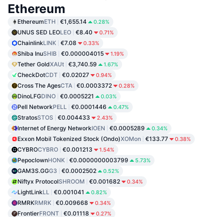
Ethereum
Ethereum
ETH
€1,655.14
0.28%
UNUS SED LEO
LEO
€8.40
0.71%
Chainlink
LINK
€7.08
0.33%
Shiba Inu
SHIB
€0.000004015
1.19%
Tether Gold
XAUt
€3,740.59
1.67%
CheckDot
CDT
€0.02027
0.94%
Cross The Ages
CTA
€0.0003372
0.28%
DinoLFG
DINO
€0.0005221
0.03%
Pell Network
PELL
€0.0001446
0.47%
Stratos
STOS
€0.004433
2.43%
Internet of Energy Network
IOEN
€0.0005289
0.34%
Exxon Mobil Tokenized Stock (Ondo)
XOMon
€133.77
0.38%
CYBRO
CYBRO
€0.001213
1.54%
Pepoclown
HONK
€0.0000000003799
5.73%
GAM3S.GG
G3
€0.0002502
0.52%
Niftyx Protocol
SHROOM
€0.001682
0.34%
LightLink
LL
€0.001041
0.82%
RMRK
RMRK
€0.009668
0.34%
Frontier
FRONT
€0.01118
0.27%