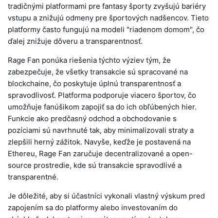
tradičnými platformami pre fantasy športy zvyšujú bariéry
vstupu a znižujú odmeny pre športových nadšencov. Tieto
platformy často fungujú na modeli "riadenom domom", čo
ďalej znižuje dôveru a transparentnosť.
Rage Fan ponúka riešenia týchto výziev tým, že
zabezpečuje, že všetky transakcie sú spracované na
blockchaine, čo poskytuje úplnú transparentnosť a
spravodlivosť. Platforma podporuje viacero športov, čo
umožňuje fanúšikom zapojiť sa do ich obľúbených hier.
Funkcie ako predčasný odchod a obchodovanie s
pozíciami sú navrhnuté tak, aby minimalizovali straty a
zlepšili herný zážitok. Navyše, keďže je postavená na
Ethereu, Rage Fan zaručuje decentralizované a open-
source prostredie, kde sú transakcie spravodlivé a
transparentné.
Je dôležité, aby si účastníci vykonali vlastný výskum pred
zapojením sa do platformy alebo investovaním do