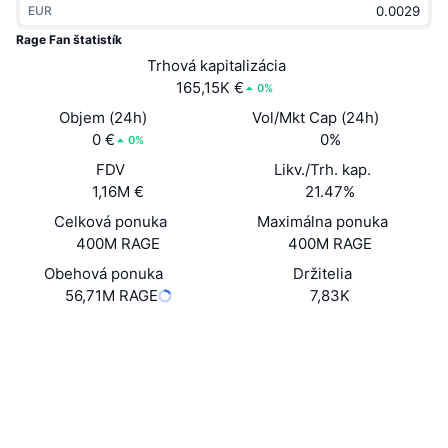
EUR
Trendy
Krypto ETF
Zistite
CMC MCP
Rage Fan štatistík
Nové
Trhová kapitalizácia
Bitcoin ETF
x402
Noviny
165,15K €
0%
Krypto
Ethereum ETF
Objem (24h)
Vol/Mkt Cap (24h)
Akadémia
0 €
0%
0%
Politika
FDV
Likv./Trh. kap.
Technická analýza
Preskúmať
1,16M €
21.47%
Šport
Celková ponuka
Maximálna ponuka
RSI
Videá
400M RAGE
400M RAGE
Financie
MACD
Obehová ponuka
Držitelia
Glosár
56,71M RAGE
7,83K
Technológia
Web
Website
Whitepaper
Deriváty
Kampane
Sociálne siete
NFT
Prehľad
Výsadky
0x9480...65886f
Kontraktné
Celkové štatistiky NFT
Likvidácie
3.3
Diamantové odmeny
Hodnotenie (CertiK)