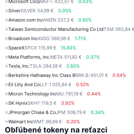
Microsoft Corp
MSFT
432,07 €
0.03%
Silver
SILVER
54,99 €
3.05%
Amazon.com Inc
AMZN
237,3 €
0.82%
Taiwan Semiconductor Manufacturing Co Ltd
TSM
363,84 
Broadcom Inc
AVGO
369,06 €
1.71%
SpaceX
SPCX
115,99 €
15.83%
Meta Platforms, Inc.
META
511,82 €
0.37%
Tesla, Inc.
TSLA
284,58 €
2.83%
Berkshire Hathaway Inc Class B
BRK.B
451,01 €
0.54%
Eli Lilly And Co
LLY
1 025,84 €
0.52%
Micron Technology Inc
MU
761,19 €
0.44%
SK Hynix
SKHY
119,5 €
3.92%
JPmorgan Chase & Co
JPM
309,79 €
0.34%
Walmart Inc
WMT
96,69 €
0.20%
Obľúbené tokeny na reťazci