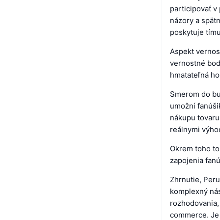
participovať v
názory a spätn
poskytuje tím
Aspekt vernos
vernostné body
hmatateľná ho
Smerom do bud
umožní fanúšik
nákupu tovaru,
reálnymi výho
Okrem toho to
zapojenia fanú
Zhrnutie, Peru
komplexný nás
rozhodovania, 
commerce. Je 