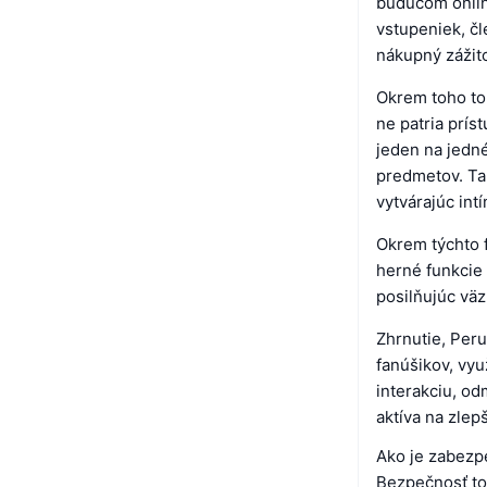
budúcom onlin
vstupeniek, čl
nákupný zážito
Okrem toho tok
ne patria prís
jeden na jedné
predmetov. Tak
vytvárajúc int
Okrem týchto f
herné funkcie 
posilňujúc vä
Zhrnutie, Per
fanúšikov, vyu
interakciu, od
aktíva na zlep
Ako je zabezp
Bezpečnosť to