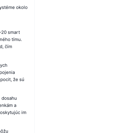
systéme okolo
C-20 smart
eného tímu.
d, čím
nych
apojenia
pocit, že sú
o dosahu
penkám a
poskytujúc im
môžu