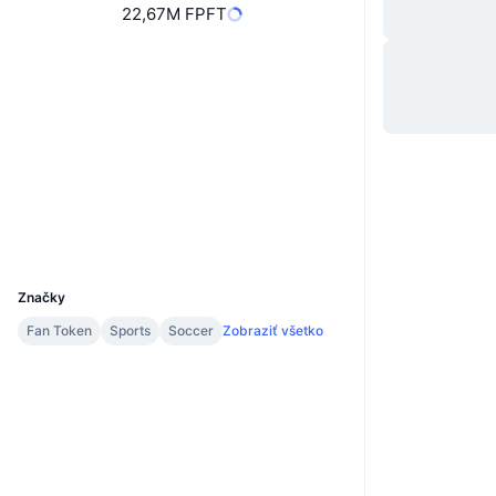
22,67M FPFT
Web
Website
Sociálne siete
0xed81...fb3dbd
Kontraktné
3.2
Hodnotenie (CertiK)
v2.bitciexplorer.com
Prieskumníci
UCID
20575
Značky
Fan Token
Sports
Soccer
Zobraziť všetko