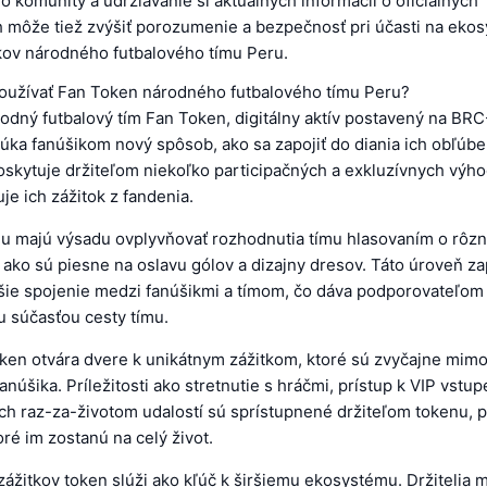
o komunity a udržiavanie si aktuálnych informácií o oficiálnych
 môže tiež zvýšiť porozumenie a bezpečnosť pri účasti na eko
kov národného futbalového tímu Peru.
oužívať Fan Token národného futbalového tímu Peru?
odný futbalový tím Fan Token, digitálny aktív postavený na BR
úka fanúšikom nový spôsob, ako sa zapojiť do diania ich obľúb
oskytuje držiteľom niekoľko participačných a exkluzívnych výho
je ich zážitok z fandenia.
enu majú výsadu ovplyvňovať rozhodnutia tímu hlasovaním o rôz
, ako sú piesne na oslavu gólov a dizajny dresov. Táto úroveň z
šie spojenie medzi fanúšikmi a tímom, čo dáva podporovateľom 
u súčasťou cesty tímu.
ken otvára dvere k unikátnym zážitkom, ktoré sú zvyčajne mim
núšika. Príležitosti ako stretnutie s hráčmi, prístup k VIP vstu
ých raz-za-životom udalostí sú sprístupnené držiteľom tokenu, 
ré im zostanú na celý život.
ážitkov token slúži ako kľúč k širšiemu ekosystému. Držitelia 