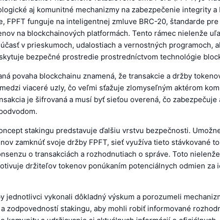
ologické aj komunitné mechanizmy na zabezpečenie integrity a
e, FPFT funguje na inteligentnej zmluve BRC-20, štandarde pre 
enov na blockchainových platformách. Tento rámec nielenže uľa
 účasť v prieskumoch, udalostiach a vernostných programoch, al
skytuje bezpečné prostredie prostredníctvom technológie bloc
aná povaha blockchainu znamená, že transakcie a držby tokeno
 medzi viaceré uzly, čo veľmi sťažuje zlomyseľným aktérom ko
ansakcia je šifrovaná a musí byť sieťou overená, čo zabezpečuje 
 podvodom.
oncept stakingu predstavuje ďalšiu vrstvu bezpečnosti. Umožn
nov zamknúť svoje držby FPFT, sieť využíva tieto stávkované t
onsenzu o transakciách a rozhodnutiach o správe. Toto nielenž
 motivuje držiteľov tokenov ponúkaním potenciálnych odmien za i
aby jednotlivci vykonali dôkladný výskum a porozumeli mechani
 a zodpovedností stakingu, aby mohli robiť informované rozhodn