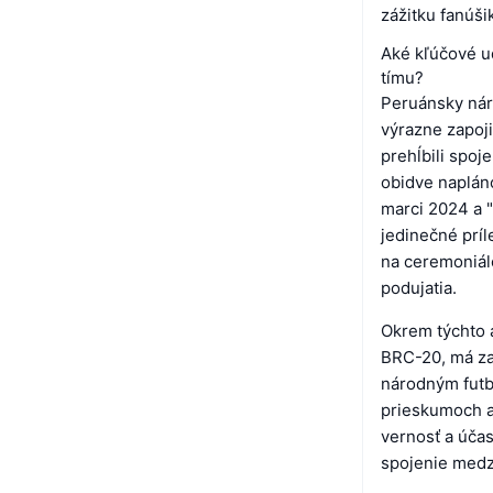
zážitku fanúši
Aké kľúčové u
tímu?
Peruánsky nár
výrazne zapoji
prehĺbili spoj
obidve napláno
marci 2024 a "
jedinečné príl
na ceremoniál
podujatia.
Okrem týchto 
BRC-20, má za
národným futb
prieskumoch a 
vernosť a účas
spojenie medz