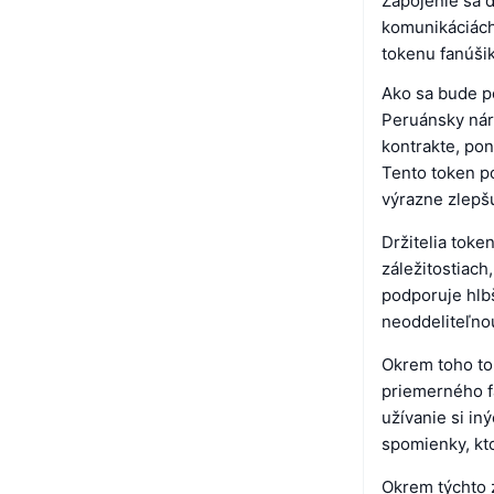
Zapojenie sa d
komunikáciách
tokenu fanúši
Ako sa bude p
Peruánsky nár
kontrakte, pon
Tento token p
výrazne zlepšu
Držitelia tok
záležitostiach
podporuje hlb
neoddeliteľno
Okrem toho to
priemerného fa
užívanie si in
spomienky, kto
Okrem týchto z