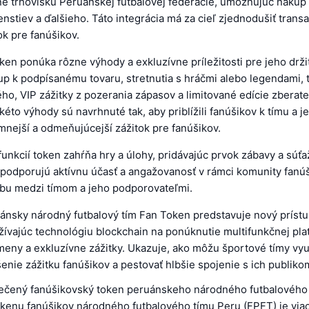
e trhovisku Peruánskej futbalovej federácie, umožňujúc nákup 
enstiev a ďalšieho. Táto integrácia má za cieľ zjednodušiť transa
k pre fanúšikov.
en ponúka rôzne výhody a exkluzívne príležitosti pre jeho drži
tup k podpísanému tovaru, stretnutia s hráčmi alebo legendami, 
ho, VIP zážitky z pozerania zápasov a limitované edície zberat
éto výhody sú navrhnuté tak, aby priblížili fanúšikov k tímu a 
ímnejší a odmeňujúcejší zážitok pre fanúšikov.
unkcií token zahŕňa hry a úlohy, pridávajúc prvok zábavy a súťa
podporujú aktívnu účasť a angažovanosť v rámci komunity fanúš
zbu medzi tímom a jeho podporovateľmi.
uánsky národný futbalový tím Fan Token predstavuje nový prístu
žívajúc technológiu blockchain na ponúknutie multifunkčnej pla
meny a exkluzívne zážitky. Ukazuje, ako môžu športové tímy využ
šenie zážitku fanúšikov a pestovať hlbšie spojenie s ich publiko
ečený fanúšikovský token peruánskeho národného futbalového
kenu fanúšikov národného futbalového tímu Peru (FPFT) je viac