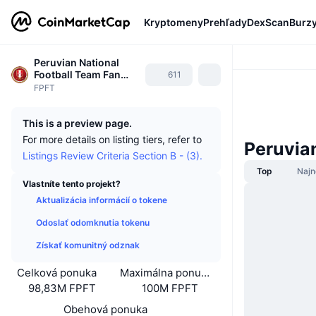
Kryptomeny
Prehľady
DexScan
Burz
Peruvian National
Football Team Fan
611
Token
FPFT
This is a preview page.
For more details on listing tiers, refer to
Peruvia
Listings Review Criteria Section B - (3).
Top
Najn
Vlastníte tento projekt?
Aktualizácia informácií o tokene
Odoslať odomknutia tokenu
Získať komunitný odznak
Celková ponuka
Maximálna ponuka
98,83M FPFT
100M FPFT
Obehová ponuka