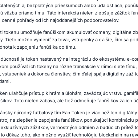
 platených aj bezplatných prieskumoch alebo udalostiach, ponúk
ú väzbu priamo tímu. Táto interakcia nielen zlepšuje zážitok fanú
u cenné pohľady od ich najoddanejších podporovateľov.
ti tokenu umožňuje fanúšikom akumulovať odmeny, digitálne zb
. Tieto možno vymeniť za tovar, vstupenky a ďalšie, čím sa pri
dnota k zapojeniu fanúšika do tímu.
úcnosti je token nastavený na integráciu do ekosystému e-c
om používať ich tokeny na rôzne transakcie v rámci siete tímu,
 vstupeniek a dokonca členstiev, čím ďalej spája digitálny zážit
dami.
ken uľahčuje prístup k hrám a úlohám, zavádzajúc vrstvu gamifi
šikov. Toto nielen zabáva, ale tiež odmeňuje fanúšikov za ich úč
ánsky národný futbalový tím Fan Token je viac než len digitálny a
troj na zlepšenie zapojenia fanúšikov, ponúkajúci kombináciu 
exkluzívnych zážitkov, vernostných odmien a budúcich príležito
to dôkaz toho, ako možno využiť technológiu blockchain na rev