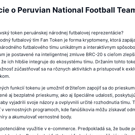
ie o Peruvian National Football Tea
ovský token peruánskej národnej futbalovej reprezentácie?
odný futbalový tím Fan Token je forma kryptomeny, ktorá zapáj
árodného futbalového tímu unikátnym a interaktívnym spôsob
vum je postavené na inteligentnej zmluve BRC-20 s cieľom zlepši
 že ich hlbšie integruje do ekosystému tímu. Držaním tohto tok
žnosť zúčastňovať sa na rôznych aktivitách a pristupovať k ex
tkom.
ých funkcií tokenu je umožniť držiteľom zapojiť sa do prieskumo
ené aj bezplatné prieskumy, ako aj špeciálne udalosti, poskytuj
 aby vyjadrili svoje názory a ovplyvnili určité rozhodnutia tímu.
ť v vernostných programoch, kde fanúšikovia môžu získavať odm
níry a akumulovať vernostné body.
 potenciálne využitie v e-commerce. Predpokladá sa, že bude p