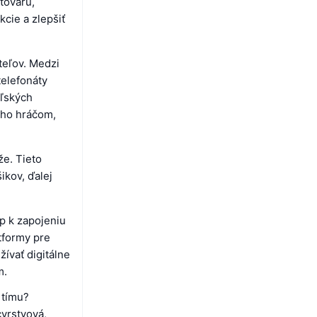
tovaru,
kcie a zlepšiť
teľov. Medzi
telefonáty
eľských
jeho hráčom,
že. Tieto
ikov, ďalej
p k zapojeniu
tformy pre
ívať digitálne
m.
 tímu?
vrstvová,