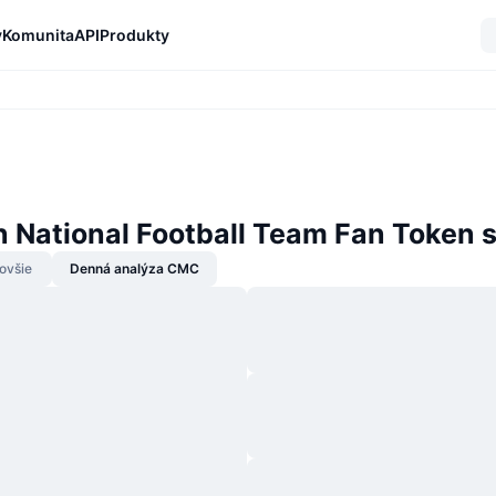
y
Komunita
API
Produkty
n National Football Team Fan Token 
ovšie
Denná analýza CMC