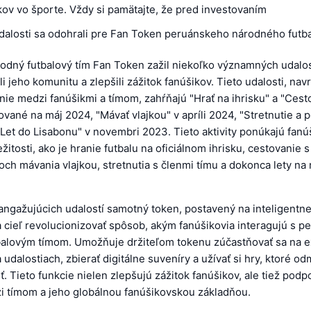
kov vo športe. Vždy si pamätajte, že pred investovaním
dalosti sa odohrali pre Fan Token peruánskeho národného futb
odný futbalový tím Fan Token zažil niekoľko významných udalost
li jeho komunitu a zlepšili zážitok fanúšikov. Tieto udalosti, nav
enie medzi fanúšikmi a tímom, zahŕňajú "Hrať na ihrisku" a "Cest
vané na máj 2024, "Mávať vlajkou" v apríli 2024, "Stretnutie a 
Let do Lisabonu" v novembri 2023. Tieto aktivity ponúkajú fan
ežitosti, ako je hranie futbalu na oficiálnom ihrisku, cestovanie 
och mávania vlajkou, stretnutia s členmi tímu a dokonca lety n
angažujúcich udalostí samotný token, postavený na inteligentn
 cieľ revolucionizovať spôsob, akým fanúšikovia interagujú s 
alovým tímom. Umožňuje držiteľom tokenu zúčastňovať sa na e
udalostiach, zbierať digitálne suveníry a užívať si hry, ktoré o
ť. Tieto funkcie nielen zlepšujú zážitok fanúšikov, ale tiež podpo
i tímom a jeho globálnou fanúšikovskou základňou.