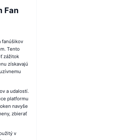
m Fan
a fanúšikov
om. Tento
ť zážitok
enu získavajú
kluzívnemu
v a udalostí.
úce platformu
 Token navyše
eny, zbierať
oužitý v