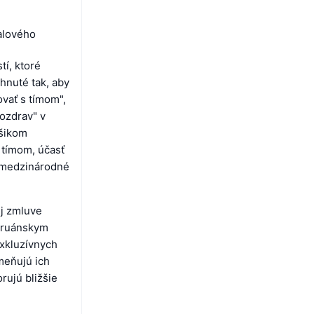
alového
í, ktoré
rhnuté tak, aby
ovať s tímom",
pozdrav" v
úšikom
s tímom, účasť
a medzinárodné
ej zmluve
peruánskym
xkluzívnych
dmeňujú ich
rujú bližšie