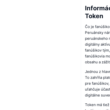
Informác
Token
Čo je fanúšik
Peruánsky nár
peruánskeho n
digitálny aktí
fanúšikov tým,
fanúšikovia mo
obsahu a záži
Jednou z hlavn
To zahŕňa plat
pre fanúšikov,
uľahčuje účas
digitálne suve
Token má tiež