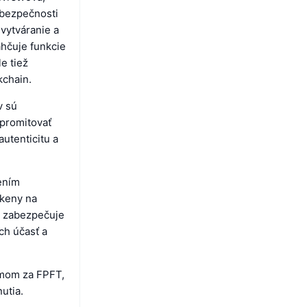
 bezpečnosti
vytváranie a
hčuje funkcie
e tiež
kchain.
v sú
mpromitovať
autenticitu a
ením
okeny na
e zabezpečuje
ch účasť a
zmom za FPFT,
utia.