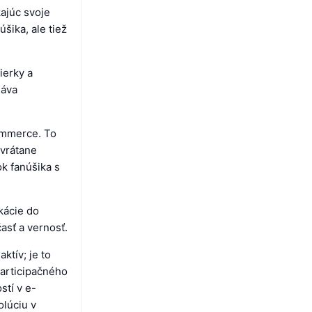
ajúc svoje
šika, ale tiež
ierky a
dáva
ommerce. To
 vrátane
ok fanúšika s
kácie do
asť a vernosť.
ktív; je to
participačného
stí v e-
olúciu v